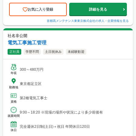
お気に入り登録
詳細を見る
首都高メンテナンス東東京株式会社
の求人・企業情報を見る
社名非公開
電気工事施工管理
正社員
学歴不問
土日祝休み
未経験歓迎
300～480万円
年収
東京都足立区
勤務地
第2種電気工事士
資格
9:00～18:20 ※現場の場所や状況により多少前後有
就業時間
完全週休2日制(土日)＋祝日 年間休日120日
休日