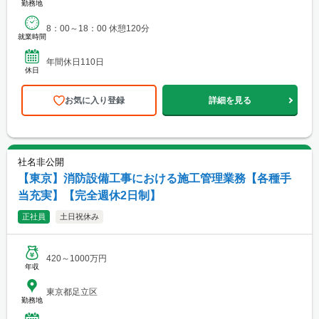
勤務地
8：00～18：00 休憩120分
就業時間
年間休日110日
休日
お気に入り登録
詳細を見る
社名非公開
【東京】消防設備工事における施工管理業務【各種手
当充実】【完全週休2日制】
正社員
土日祝休み
420～1000万円
年収
東京都足立区
勤務地