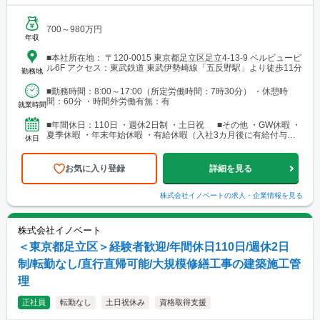
700～980万円
年収
■本社所在地： 〒120-0015 東京都足立区足立4-13-9 ベルビュービ
ル6F アクセス：東武鉄道 東武伊勢崎線「五反野駅」より徒歩11分
勤務地
■勤務時間：8:00～17:00（所定労働時間：7時30分） ・休憩時
間：60分 ・時間外労働有無：有
就業時間
■年間休日：110日 ・週休2日制 ・土日祝 ■その他 ・GW休暇 ・
夏季休暇 ・年末年始休暇 ・有給休暇（入社3カ月後に有給付与あ
休日
り）
お気に入り登録
詳細を見る
株式会社イノベート
の求人・企業情報を見る
株式会社イノベート
＜東京都足立区＞経験者歓迎/年間休日110日/週休2日
制/転勤なし/直行直帰可能/大規模修繕工事の建築施工管
理
正社員
転勤なし
土日祝休み
資格取得支援