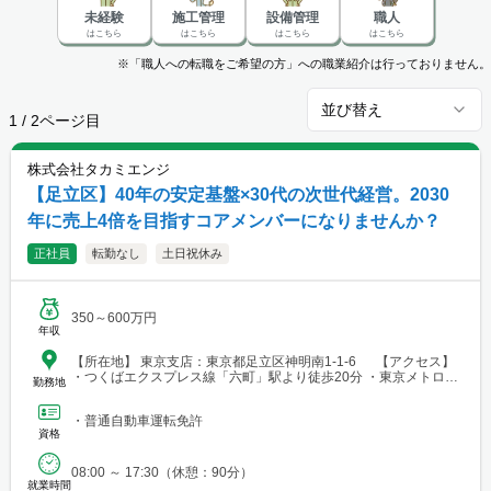
未経験
施工管理
設備管理
職人
はこちら
はこちら
はこちら
はこちら
※「職人への転職をご希望の方」への職業紹介は行っておりません。
並び替え
1
/
2
ページ目
株式会社タカミエンジ
【足立区】40年の安定基盤×30代の次世代経営。2030
年に売上4倍を目指すコアメンバーになりませんか？
正社員
転勤なし
土日祝休み
350～600万円
年収
【所在地】 東京支店：東京都足立区神明南1-1-6 【アクセス】
・つくばエクスプレス線「六町」駅より徒歩20分 ・東京メトロ千
勤務地
代田線「北綾瀬」駅より徒歩21分
・普通自動車運転免許
資格
08:00 ～ 17:30（休憩：90分）
就業時間