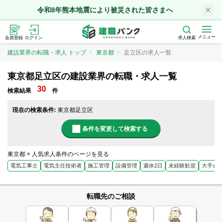
令和8年熊本地震により被災された皆さまへ
メニュー
会員登録
ログイン
求人検索
建設業界の転職・求人 トップ
東京都
足立区の求人一覧
東京都足立区の建設業界の転職・求人一覧
30
検索結果
件
現在の検索条件:
東京都足立区
条件を変更して検索する
東京都 × 人気求人条件のページを見る
電気工事士
電気主任技術者
施工管理
設備管理
週休2日
未経験歓迎
大手企
転職先のご相談