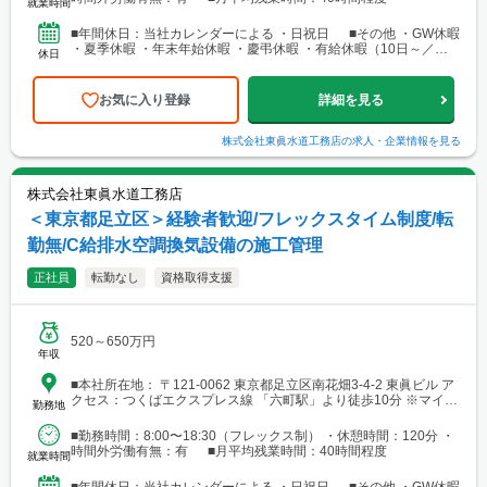
就業時間
■年間休日：当社カレンダーによる ・日祝日 ■その他 ・GW休暇
・夏季休暇 ・年末年始休暇 ・慶弔休暇 ・有給休暇（10日～／入
休日
社半年後より付与）
お気に入り登録
詳細を見る
株式会社東眞水道工務店
の求人・企業情報を見る
株式会社東眞水道工務店
＜東京都足立区＞経験者歓迎/フレックスタイム制度/転
勤無/C給排水空調換気設備の施工管理
正社員
転勤なし
資格取得支援
520～650万円
年収
■本社所在地： 〒121-0062 東京都足立区南花畑3-4-2 東眞ビル ア
クセス：つくばエクスプレス線 「六町駅」より徒歩10分 ※マイカ
勤務地
ー通勤可（駐車場あり）
■勤務時間：8:00〜18:30（フレックス制） ・休憩時間：120分 ・
時間外労働有無：有 ■月平均残業時間：40時間程度
就業時間
■年間休日：当社カレンダーによる ・日祝日 ■その他 ・GW休暇