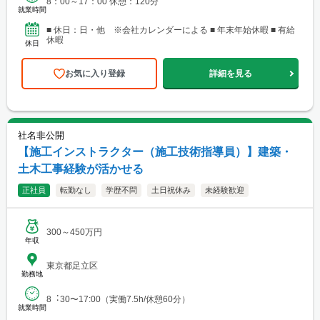
8：00～17：00 休憩：120分
就業時間
■ 休日：日・他 ※会社カレンダーによる ■ 年末年始休暇 ■ 有給
休暇
休日
お気に入り登録
詳細を見る
社名非公開
【施工インストラクター（施工技術指導員）】建築・
土木工事経験が活かせる
正社員
転勤なし
学歴不問
土日祝休み
未経験歓迎
300～450万円
年収
東京都足立区
勤務地
8︓30〜17:00（実働7.5h/休憩60分）
就業時間