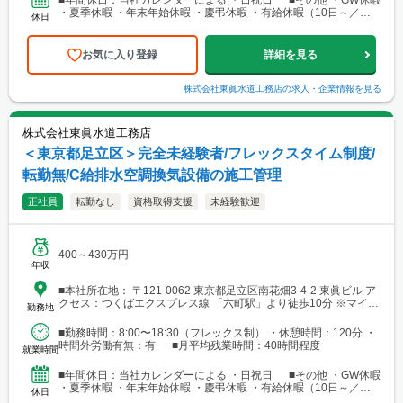
・夏季休暇 ・年末年始休暇 ・慶弔休暇 ・有給休暇（10日～／入
休日
社半年後より付与）
お気に入り登録
詳細を見る
株式会社東眞水道工務店
の求人・企業情報を見る
株式会社東眞水道工務店
＜東京都足立区＞完全未経験者/フレックスタイム制度/
転勤無/C給排水空調換気設備の施工管理
正社員
転勤なし
資格取得支援
未経験歓迎
400～430万円
年収
■本社所在地： 〒121-0062 東京都足立区南花畑3-4-2 東眞ビル ア
クセス：つくばエクスプレス線 「六町駅」より徒歩10分 ※マイカ
勤務地
ー通勤可（駐車場あり）
■勤務時間：8:00〜18:30（フレックス制） ・休憩時間：120分 ・
時間外労働有無：有 ■月平均残業時間：40時間程度
就業時間
■年間休日：当社カレンダーによる ・日祝日 ■その他 ・GW休暇
・夏季休暇 ・年末年始休暇 ・慶弔休暇 ・有給休暇（10日～／入
休日
社半年後より付与）