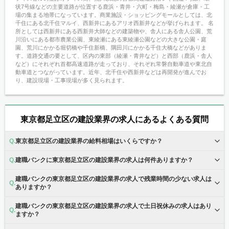
状7号線などの主要道路が位置する鹿浜・青井・六町・梅島・綾瀬が倉庫・工
場の集まる地帯になっています。商業施設・ショッピングモールとしては、北
千住にある北千住マルイ、西新井にあるアリオ西新井などが挙げられます。 名
所としては西新井にある西新井大師などの建築物や、舎人にある舎人公園、荒
川沿いにある都市農業公園、東綾瀬にある東綾瀬公園などの大きな公園・庭
園、荒川にかかる堀切橋や千住新橋、隅田川にかかる千住大橋などがありま
す。道路交通の要として、区内の東部（綾瀬・青井など）と西部（鹿浜・舎人
など）にそれぞれ首都高速道路が走っており、それぞれ常磐自動車道や東北自
動車道とつながっています。近年、北千住や西新井などは再開発が進んでお
り、建設現場・工事現場が多く見られます。
東京都足立区の建設業界の求人にあるよくある質問
東京都足立区の建設業界の給料相場はいくらですか？
建職バンクに東京都足立区の建設業界の求人は何件ありますか？
建職バンクの東京都足立区の建設業界の求人で残業時間の少ない求人は
ありますか？
建職バンクの東京都足立区の建設業界の求人で土日祝休みの求人はあり
ますか？