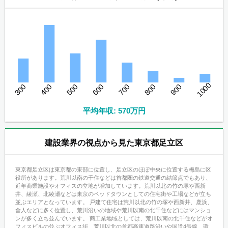
1000
300
400
500
600
700
800
900
平均年収: 570万円
建設業界の視点から見た東京都足立区
東京都足立区は東京都の東部に位置し、足立区のほぼ中央に位置する梅島に区
役所があります。荒川以南の千住などは首都圏の鉄道交通の結節点でもあり、
近年商業施設やオフィスの立地が増加しています。荒川以北の竹の塚や西新
井、綾瀬、北綾瀬などは東京のベッドタウンとしての住宅街や工場などが立ち
並ぶエリアとなっています。 戸建て住宅は荒川以北の竹の塚や西新井、鹿浜、
舎人などに多く位置し、荒川沿いの地域や荒川以南の北千住などにはマンショ
ンが多く立ち並んでいます。 商工業地域としては、荒川以南の北千住などがオ
フィスビルの並ぶオフィス街、荒川以北の首都高速道路沿いや国道4号線、環