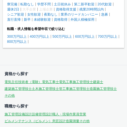
寮完備
転勤なし
学歴不問
土日祝休み
第二新卒歓迎
20代歓迎
週休2日
大手企業
上場企業
資格取得支援
残業20時間以内
シニア歓迎
女性歓迎
夜勤なし
業界のリードカンパニー
急募
直行直帰
新卒
未経験歓迎
資格取得
外国人積極採用
転職・求人情報を希望年収で絞り込む
300万円以上
400万円以上
500万円以上
600万円以上
700万円以上
800万円以上
資格から探す
電気主任技術者（電験）
電気工事士
電気工事施工管理技士
建築士
建築施工管理技士
土木施工管理技士
管工事施工管理技士
造園施工管理技士
その他
職種から探す
施工管理
設備設計
設備管理
設計
職人・現場作業員
営業
ビルメンテナンス（ビルメン）
意匠設計
造園
測量
その他