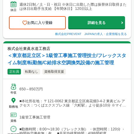
週休2日制／土・日・祝日 ※休日に出勤した際は振替休日取得また
は休日出勤手当支給 【年間休日】 120日以上
休日
お気に入り登録
詳細を見る
株式会社PREVENT JAPAN
の求人・企業情報を見る
株式会社東眞水道工務店
＜東京都足立区＞1級管工事施工管理技士/フレックスタ
イム制度/転勤無/C給排水空調換気設備の施工管理
正社員
転勤なし
資格取得支援
650～850万円
年収
■本社所在地： 〒121-0062 東京都足立区南花畑3-4-2 東眞ビル ア
クセス：つくばエクスプレス線 「六町駅」より徒歩10分 ※マイカ
勤務地
ー通勤可（駐車場あり）
1級管工事施工管理
資格
■勤務時間：8:00〜18:30（フレックス制） ・休憩時間：120分 ・
時間外労働有無：有 ■月平均残業時間：40時間程度