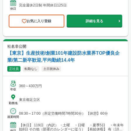
完全週休2日制 年間休日125日
休日
お気に入り登録
詳細を見る
社名非公開
【東京】生産技術/創業101年建設防水業界TOP優良企
業/第二新卒歓迎,平均勤続14.4年
正社員
転勤なし
土日祝休み
360～430万円
年収
東京都足立区
勤務地
08:30～17:00（所定労働時間7時間30分） 【休憩】60分
就業時間
【休日】 119日 （内訳） ・土曜 ・日曜 ・夏季5日 ・年末年
始8日 その他（部署のカレンダーに従う） 【有給休暇】 有（10～
休日