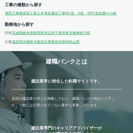
工事の種類から探す
電気工事
建築
管工事
土木
電気通信工事
RC造・S造・SRC造
造園
その他
勤務地から探す
関東
茨城県
栃木県
群馬県
埼玉県
千葉県
東京都
神奈川県
近畿
滋賀県
京都府
大阪府
兵庫県
奈良県
和歌山県
建職バンクとは
建設業界に特化した転職サイトです。
全国の建設業の求人を掲載しており、建職バンクが独自に入手し
た、一般には公開されていない案件も多数ございます。
建設業専門のキャリアアドバイザーが