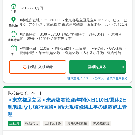
670～770万円
年収
■本社所在地： 〒120-0015 東京都足立区足立4-13-9 ベルビュービ
ル6F アクセス：東武鉄道 東武伊勢崎線「五反野駅」より徒歩11分
勤務地
■勤務時間：8:00～17:00（所定労働時間：7時30分） ・休憩時
間：60分 ・時間外労働有無：有
就業時間
■年間休日：110日 ・週休2日制 ・土日祝 ■その他 ・GW休暇 ・
夏季休暇 ・年末年始休暇 ・有給休暇（入社3カ月後に有給付与あ
休日
り）
お気に入り登録
詳細を見る
株式会社イノベート
の求人・企業情報を見る
株式会社イノベート
＜東京都足立区＞未経験者歓迎/年間休日110日/週休2日
制/転勤なし/直行直帰可能/大規模修繕工事の建築施工管
理
正社員
転勤なし
土日祝休み
資格取得支援
未経験歓迎