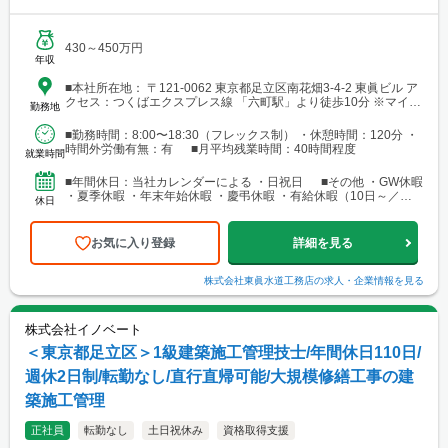
430～450万円
年収
■本社所在地： 〒121-0062 東京都足立区南花畑3-4-2 東眞ビル ア
クセス：つくばエクスプレス線 「六町駅」より徒歩10分 ※マイカ
勤務地
ー通勤可（駐車場あり）
■勤務時間：8:00〜18:30（フレックス制） ・休憩時間：120分 ・
時間外労働有無：有 ■月平均残業時間：40時間程度
就業時間
■年間休日：当社カレンダーによる ・日祝日 ■その他 ・GW休暇
・夏季休暇 ・年末年始休暇 ・慶弔休暇 ・有給休暇（10日～／入
休日
社半年後より付与）
お気に入り登録
詳細を見る
株式会社東眞水道工務店
の求人・企業情報を見る
株式会社イノベート
＜東京都足立区＞1級建築施工管理技士/年間休日110日/
週休2日制/転勤なし/直行直帰可能/大規模修繕工事の建
築施工管理
正社員
転勤なし
土日祝休み
資格取得支援