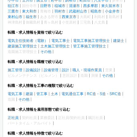
小平市
立川市
国立市
府中市
調布市
町田市
八王子市
多摩市
狛江市
国分寺市
日野市
稲城市
清瀬市
西多摩郡
東久留米市
三鷹市
東大和市
青梅市
羽村市
武蔵村山市
昭島市
小金井市
東村山市
福生市
あきる野市
西東京市
大島町
利島村
新島村
神津島村
御藏島村
青ヶ島村
小笠原村
三宅島
八丈島
転職・求人情報を資格で絞り込む
電気主任技術者（電験）
電気工事士
電気工事施工管理技士
建築士
建築施工管理技士
土木施工管理技士
管工事施工管理技士
造園施工管理技士
その他
転職・求人情報を職種で絞り込む
施工管理
設備設計
設備管理
設計
職人・現場作業員
営業
ビルメンテナンス（ビルメン）
意匠設計
造園
測量
その他
転職・求人情報を工事の種類で絞り込む
電気工事
建築
管工事
土木
電気通信工事
RC造・S造・SRC造
造園
その他
転職・求人情報を雇用形態で絞り込む
正社員
契約社員
業務委託
正社員/契約社員
嘱託社員
パートタイム・アルバイト
転職・求人情報を特徴で絞り込む