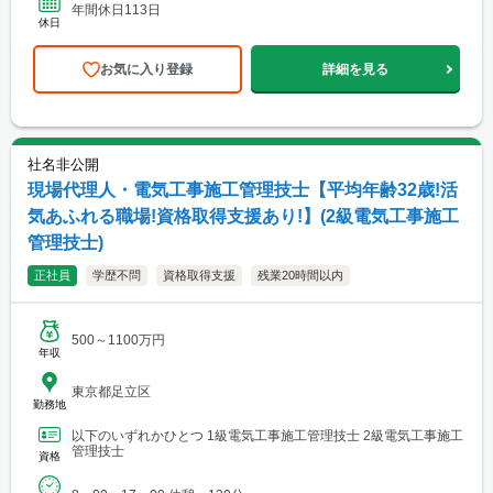
年間休日113日
休日
お気に入り登録
詳細を見る
社名非公開
現場代理人・電気工事施工管理技士【平均年齢32歳!活
気あふれる職場!資格取得支援あり!】(2級電気工事施工
管理技士)
正社員
学歴不問
資格取得支援
残業20時間以内
500～1100万円
年収
東京都足立区
勤務地
以下のいずれかひとつ 1級電気工事施工管理技士 2級電気工事施工
管理技士
資格