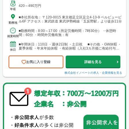
420～490万円
年収
■本社所在地： 〒120-0015 東京都足立区足立4-13-9 ベルビュービ
ル6F アクセス：東武鉄道 東武伊勢崎線「五反野駅」より徒歩11分
勤務地
■勤務時間：8:00～17:00（所定労働時間：7時30分） ・休憩時
間：60分 ・時間外労働有無：有
就業時間
■年間休日：110日 ・週休2日制 ・土日祝 ■その他 ・GW休暇 ・
夏季休暇 ・年末年始休暇 ・有給休暇（入社3カ月後に有給付与あ
休日
り）
お気に入り登録
詳細を見る
株式会社イノベート
の求人・企業情報を見る