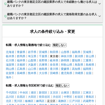
建職バンクの東京都足立区の建設業界の求人で未経験から働ける求人は
ありますか？
建職バンクの東京都足立区の建設業界の求人で資格取得支援のある求人
はありますか？
求人の条件絞り込み・変更
転職・求人情報を勤務地で絞り込む
指定しない
北海道
青森県
岩手県
宮城県
秋田県
山形県
福島県
茨城県
栃木県
群馬県
埼玉県
千葉県
東京都
神奈川県
新潟県
富山県
石川県
福井県
山梨県
長野県
岐阜県
静岡県
愛知県
三重県
滋賀県
京都府
大阪府
兵庫県
奈良県
和歌山県
鳥取県
島根県
岡山県
広島県
山口県
徳島県
香川県
愛媛県
高知県
福岡県
佐賀県
長崎県
熊本県
大分県
宮崎県
鹿児島県
沖縄県
全国
海外
転職・求人情報を市区町村で絞り込む
指定しない
千代田区
中央区
港区
新宿区
文京区
台東区
墨田区
江東区
品川区
目黒区
大田区
世田谷区
渋谷区
中野区
杉並区
豊島区
北区
荒川区
板橋区
練馬区
足立区
葛飾区
江戸川区
武蔵野市