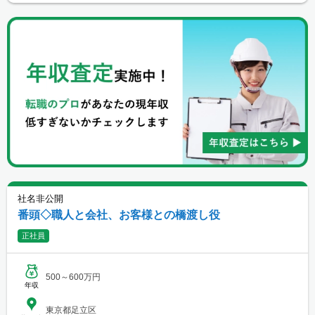
社名非公開
番頭◇職人と会社、お客様との橋渡し役
正社員
500～600万円
年収
東京都足立区