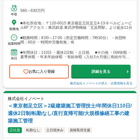
560～630万円
年収
■本社所在地： 〒120-0015 東京都足立区足立4-13-9 ベルビュービ
ル6F アクセス：東武鉄道 東武伊勢崎線「五反野駅」より徒歩11分
勤務地
■勤務時間：8:00～17:00（所定労働時間：7時30分） ・休憩時
間：60分 ・時間外労働有無：有
就業時間
■年間休日：110日 ・週休2日制 ・土日祝 ■その他 ・GW休暇 ・
夏季休暇 ・年末年始休暇 ・有給休暇（入社3カ月後に有給付与あ
休日
り）
お気に入り登録
詳細を見る
株式会社イノベート
の求人・企業情報を見る
株式会社イノベート
＜東京都足立区＞2級建築施工管理技士/年間休日110日/
週休2日制/転勤なし/直行直帰可能/大規模修繕工事の建
築施工管理
正社員
転勤なし
土日祝休み
資格取得支援