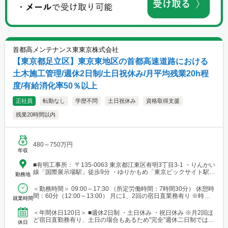
首都高メンテナンス東東京株式会社
【東京都足立区】東京東地区の首都高速道路における
土木施工管理/週休2日制/土日祝休み/月平均残業20h程
度/有給消化率50％以上
正社員
転勤なし
学歴不問
土日祝休み
資格取得支援
残業20時間以内
480～750万円
年収
■有明工事所： 〒135-0063 東京都江東区有明3丁目3-1 ・りんかい
線「国際展示場駅」徒歩9分 ・ゆりかもめ「東京ビックサイト駅」
勤務地
徒歩9分 ■加平工事所： 〒121-0055 東京都足立区加平1丁目21番
13号 ・千代田線「北綾瀬駅」徒歩5分 ■川口工事所： 〒333-0825
＜勤務時間＞ 09:00～17:30 （所定労働時間：7時間30分） 休憩時
埼玉県川口市大字赤山字源長寺上知1091-3 ・埼玉スタジアム線
間：60分（12:00～13:00） 月に1、2回の宿日直業務有り ※時差
就業時間
「新井宿駅」徒歩8分 ■本社： 〒103-0013 東京都中央区日本橋人
出勤可 ■残業：月平...
形町3丁目8-1 TT-2ビルディング5F ・日比谷線/都営浅草線「人形
＜年間休日120日＞ ■週休2日制 ・土日休み ・祝日休み ※月2回ほ
町駅」A4出口直結 ★変更の範囲：会社の定める事業所
ど宿日直勤務有り、土日の場合もあるため”完全”週休二日制ではあ
休日
りません。 ■年間有給休暇：～20日（...