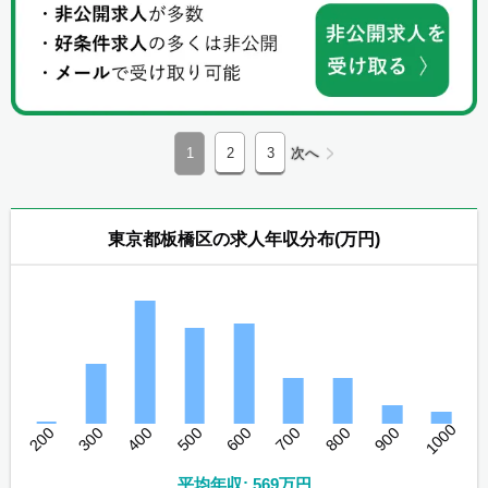
1
2
3
次へ
東京都板橋区の求人年収分布(万円)
1000
200
300
400
500
600
700
800
900
平均年収: 569万円