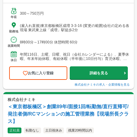
300～750万円
年収
(雇入れ直後)東京都板橋区成増 3-3-16 (変更の範囲)会社の定める各
現場 東武東上線「成増」駅徒歩2分
勤務地
8時00分～17時00分 休憩時間 60分
就業時間
年間116日、土曜、日曜、祝日（会社カレンダーによる）、夏季休
暇、年末年始休暇、有給休暇（半年後に10日付与）育児休暇、産
休日
前産後休暇、介護休暇
お気に入り登録
詳細を見る
株式会社ナミキ
の求人・企業情報を見る
株式会社ナミキ
＜東京都板橋区＞創業89年/面接1回/転勤無/直行直帰可/
発注者側/RCマンションの施工管理業務【現場所長クラ
ス】
正社員
転勤なし
土日祝休み
残業20時間以内