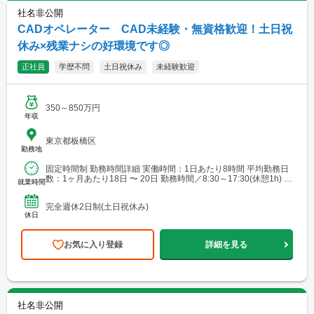
社名非公開
CADオペレーター CAD未経験・無資格歓迎！土日祝
休み×残業ナシの好環境です◎
正社員
学歴不問
土日祝休み
未経験歓迎
350～850万円
年収
東京都板橋区
勤務地
固定時間制 勤務時間詳細 実働時間：1日あたり8時間 平均勤務日
数：1ヶ月あたり18日 〜 20日 勤務時間／8:30～17:30(休憩1h) ◆
就業時間
基本残業なし！
完全週休2日制(土日祝休み)
休日
お気に入り登録
詳細を見る
社名非公開