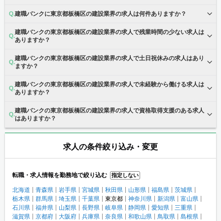
建職バンクに東京都板橋区の建設業界の求人は何件ありますか？
建職バンクの東京都板橋区の建設業界の求人で残業時間の少ない求人は
ありますか？
建職バンクの東京都板橋区の建設業界の求人で土日祝休みの求人はあり
ますか？
建職バンクの東京都板橋区の建設業界の求人で未経験から働ける求人は
ありますか？
建職バンクの東京都板橋区の建設業界の求人で資格取得支援のある求人
はありますか？
求人の条件絞り込み・変更
転職・求人情報を勤務地で絞り込む
指定しない
北海道
青森県
岩手県
宮城県
秋田県
山形県
福島県
茨城県
栃木県
群馬県
埼玉県
千葉県
東京都
神奈川県
新潟県
富山県
石川県
福井県
山梨県
長野県
岐阜県
静岡県
愛知県
三重県
滋賀県
京都府
大阪府
兵庫県
奈良県
和歌山県
鳥取県
島根県