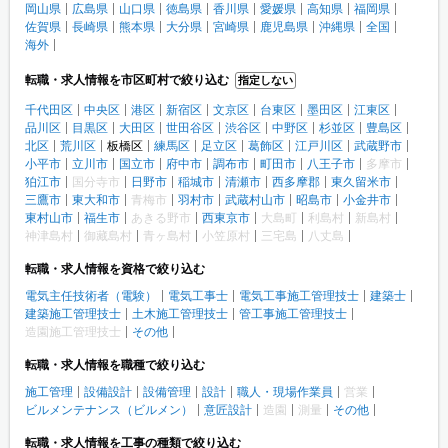
岡山県
広島県
山口県
徳島県
香川県
愛媛県
高知県
福岡県
佐賀県
長崎県
熊本県
大分県
宮崎県
鹿児島県
沖縄県
全国
海外
転職・求人情報を市区町村で絞り込む
指定しない
千代田区
中央区
港区
新宿区
文京区
台東区
墨田区
江東区
品川区
目黒区
大田区
世田谷区
渋谷区
中野区
杉並区
豊島区
北区
荒川区
板橋区
練馬区
足立区
葛飾区
江戸川区
武蔵野市
小平市
立川市
国立市
府中市
調布市
町田市
八王子市
多摩市
狛江市
国分寺市
日野市
稲城市
清瀬市
西多摩郡
東久留米市
三鷹市
東大和市
青梅市
羽村市
武蔵村山市
昭島市
小金井市
東村山市
福生市
あきる野市
西東京市
大島町
利島村
新島村
神津島村
御藏島村
青ヶ島村
小笠原村
三宅島
八丈島
転職・求人情報を資格で絞り込む
電気主任技術者（電験）
電気工事士
電気工事施工管理技士
建築士
建築施工管理技士
土木施工管理技士
管工事施工管理技士
造園施工管理技士
その他
転職・求人情報を職種で絞り込む
施工管理
設備設計
設備管理
設計
職人・現場作業員
営業
ビルメンテナンス（ビルメン）
意匠設計
造園
測量
その他
転職・求人情報を工事の種類で絞り込む