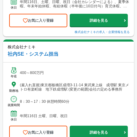
年間116日、土曜、日曜、祝日（会社カレンダーによる）、夏季休
暇、年末年始休暇、有給休暇（半年後に10日付与）育児休暇、産
休日
前産後休暇、介護休暇
お気に入り登録
詳細を見る
株式会社ナミキ
の求人・企業情報を見る
株式会社ナミキ
社内SE・システム担当
400～800万円
年収
(雇入れ直後)東京都板橋区成増3-11-14 東武東上線 成増駅 東京メ
トロ有楽町線 地下鉄成増駅 (変更の範囲)会社の定める事務所
勤務地
8：30～17：30 休憩時間60分
就業時間
年間116日 土曜、日曜、祝日
休日
お気に入り登録
詳細を見る