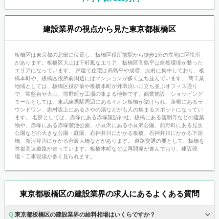
建設業界の視点から見た東京都板橋区
板橋区は東京都の北部に位置し、板橋区役所前駅から徒歩1分の立地に区役所
があります。板橋区大山は下町風なエリア、板橋区高島平は自然環境が整った
エリアになっています。 戸建て住宅は高島平や成増、志村に集中しており、板
橋本町や、板橋区役所前周辺にはマンションが多く立ち並んでいます。 商工業
地域としては、板橋区役所前や板橋本町が外環沿いに立ち並ぶオフィス通り
で、常盤台や大山、前野町が工場の集まる地帯です。商業施設・ショッピング
モールとしては、東武練馬駅周辺にあるイオン板橋が挙げられ、蓮根にあるラ
ウンドワン、志村坂上にあるさやの湯などがも人の集まるスポットになってい
ます。 名所としては、赤塚にある赤塚諏訪神社、板橋にある観明寺などの建築
物や、赤塚にある赤塚溜池公園、小豆沢にある小豆沢公園、前野町にある見次
公園などの大きな公園・庭園、石神井川にかかる板橋、石神井川にかかる下頭
橋、新河岸川にかかる舟渡大橋などがあります。 道路交通の要として、板橋を
首都高速道路が走っています。板橋本町などは再開発が進んでおり、建設現
場・工事現場が多く見られます。
東京都板橋区の建設業界の求人にあるよくある質問
東京都板橋区の建設業界の給料相場はいくらですか？