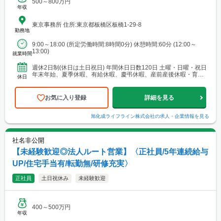
500～800万円
年収
東京事務所 住所:東京都板橋区板橋1-29-8
勤務地
9:00～18:00 (所定労働時間:8時間0分) 休憩時間:60分 (12:00～
13:00)
就業時間
週休2日制(休日は土日祝日) 年間休日日数120日 土曜・日曜・祝日
年末年始、夏季休暇、有給休暇、慶弔休暇、産前産後休暇・育児
休日
休暇、家族看護休暇、介護休暇
お気に入り登録
詳細を見る
旭化成ライフライン株式会社
の求人・企業情報を見る
社名非公開
【未経験歓迎◎法人ルート営業】〈正社員/5年連続給与
UP/住宅手当有/転勤無/研修充実〉
正社員
土日祝休み
未経験歓迎
400～500万円
年収