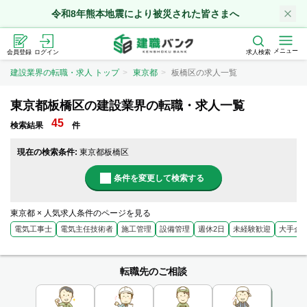
令和8年熊本地震により被災された皆さまへ
メニュー
会員登録
ログイン
求人検索
建設業界の転職・求人 トップ
東京都
板橋区の求人一覧
東京都板橋区の建設業界の転職・求人一覧
45
検索結果
件
現在の検索条件:
東京都板橋区
条件を変更して検索する
東京都 × 人気求人条件のページを見る
電気工事士
電気主任技術者
施工管理
設備管理
週休2日
未経験歓迎
大手企
転職先のご相談