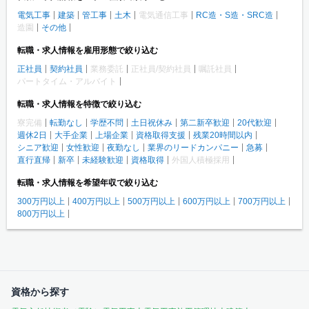
電気工事
建築
管工事
土木
電気通信工事
RC造・S造・SRC造
造園
その他
転職・求人情報を雇用形態で絞り込む
正社員
契約社員
業務委託
正社員/契約社員
嘱託社員
パートタイム・アルバイト
転職・求人情報を特徴で絞り込む
寮完備
転勤なし
学歴不問
土日祝休み
第二新卒歓迎
20代歓迎
週休2日
大手企業
上場企業
資格取得支援
残業20時間以内
シニア歓迎
女性歓迎
夜勤なし
業界のリードカンパニー
急募
直行直帰
新卒
未経験歓迎
資格取得
外国人積極採用
転職・求人情報を希望年収で絞り込む
300万円以上
400万円以上
500万円以上
600万円以上
700万円以上
800万円以上
資格から探す