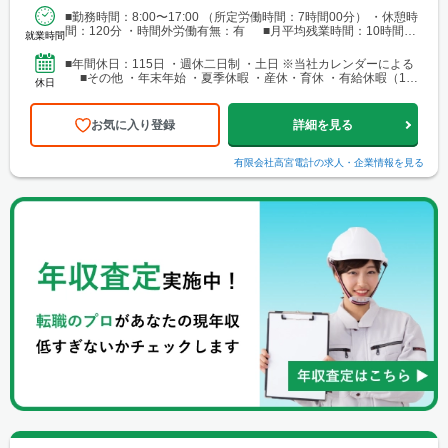
■勤務時間：8:00〜17:00 （所定労働時間：7時間00分） ・休憩時
間：120分 ・時間外労働有無：有 ■月平均残業時間：10時間程
就業時間
度
■年間休日：115日 ・週休二日制 ・土日 ※当社カレンダーによる
■その他 ・年末年始 ・夏季休暇 ・産休・育休 ・有給休暇（10
休日
日～／入社半年後より付与
お気に入り登録
詳細を見る
有限会社高宮電計
の求人・企業情報を見る