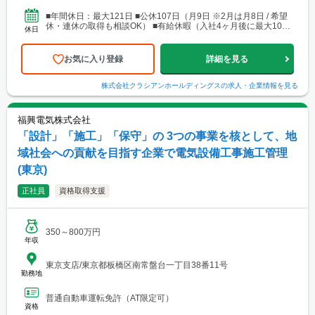
東京都大田区東六郷1-18-5 ◎新宿サテライト：東京都新宿区北新
宿4-17-2 ◎世田谷：東京都世田谷区世田谷1-20-2 ◎多摩：東京都
■年間休日：最大121日 ■公休107日（月9日 ※2月は月8日 / 希望
国立市富士見台4丁目41-1 ｸﾞﾗﾝｿｼｴ国立ｳｴｽﾄｳｲﾝｸﾞ店舗B 【神奈川
休・連休の取得も相談OK） ■有給休暇（入社4ヶ月後に最大10日
休日
県】★入社祝い金支給対象 ◎北横浜：神奈川県横浜市都筑区平台
を100%楽しむために消化可能） ...
1-20 ﾙﾈｽ･ﾚｳﾞｰﾙ1階 ◎南横浜：神奈川県横浜市港南区上永谷3-13-5
富士見ﾏﾝｼｮﾝ1F ◎横須賀サテライト：神奈川県横須賀市大津町1-1-
お気に入り登録
詳細を見る
10 ◎厚木：神奈川県厚木市船子602-1 ◎湘南サテライト：神奈川
県茅ヶ崎市出⼝町5-22 ◎相模原サテライト：神奈川県相模原市南
区磯部1863-2 【埼玉県】★入社祝い金支給対象 ◎さいたま：埼玉
株式会社クラシアンホールディングス
の求人・企業情報を見る
県さいたま市北区吉野町2-200-1 ◎東埼玉：埼玉県越谷市蒲生愛宕
町6-57 ◎川口サテライト：埼玉県川口市上青木西4-26-13 ◎所
沢：埼玉県所沢市岩岡町801-1 ◎熊谷サテライト：埼玉県熊谷市
福興電気株式会社
石原710-3 【千葉県】 ◎千葉：千葉県千葉市緑区土気町1632-2 ◎
市原サテライト：千葉県市原市辰巳台東5-8-7 ◎船橋：千葉県船橋
「設計」「施工」「保守」の 3つの事業を核として、地
市丸山4-46-6 ◎柏：千葉県柏市大井568-1 ◎成田サテライト：千
域社会への貢献を目指す企業で電気設備工事施工管理
葉県成田市伊能5048-1 【茨城県】 ◎つくば：茨城県つくば市高野
台3-20-3 ◎水戸：茨城県水戸市東前町1376-3 【愛知県】 ◎名古
(東京)
屋：愛知県名古屋市西区平出町134 ｼﾞｭﾈｽ平出1階 ◎名古屋南サテ
ライト：愛知県名古屋市南区赤坪町1番地 ◎岡崎：愛知県岡崎市上
正社員
資格取得支援
里2丁目1-25 【岐阜県】 ◎岐阜：岐阜県岐阜市茜部本郷1丁目49 2
階 ◎可児サテライト：岐阜県可児市今渡字大清水927-1 【三重
県】 ◎三重：三重県四日市市東日野町230-11 ◎津サテライト：三
重県津市柳山津興626-2 【大阪府】 ◎北大阪：大阪府箕面市彩都
粟生南2-12-69 彩都ｼｵﾝ1階 ◎南大阪：大阪府堺市中区深井清水町
350～800万円
年収
3487 ◎東大阪：大阪府東大阪市島之内2丁目12-37 ◎大阪サテラ
イト：大阪府大阪市西区西本町2丁目4-9 アーバネックス西本町１
F
東京支店/東京都板橋区南常盤台一丁目38番11号
勤務地
普通自動車運転免許（AT限定可）
資格