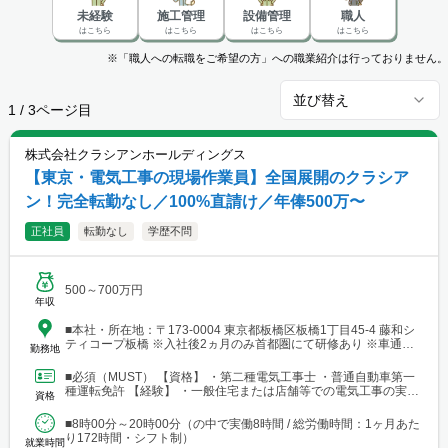
未経験
施工管理
設備管理
職人
はこちら
はこちら
はこちら
はこちら
※「職人への転職をご希望の方」への職業紹介は行っておりません。
並び替え
1
/
3
ページ目
株式会社クラシアンホールディングス
【東京・電気工事の現場作業員】全国展開のクラシア
ン！完全転勤なし／100%直請け／年俸500万〜
正社員
転勤なし
学歴不問
500～700万円
年収
■本社・所在地：〒173-0004 東京都板橋区板橋1丁目45-4 藤和シ
ティコープ板橋 ※入社後2ヵ月のみ首都圏にて研修あり ※車通勤
勤務地
OK（研修期間終了後は一人一台の社用車を貸与し、直行直帰スタ
イルが基本となります） ■ご希望や居住地を考慮の上、下記のいず
■必須（MUST） 【資格】 ・第二種電気工事士 ・普通自動車第一
れかの拠点への配属となります。 【東京都】★入社祝い金支給対
種運転免許 【経験】 ・一般住宅または店舗等での電気工事の実務
資格
象 ◎板橋：東京都板橋区新河岸1-25-15 ◎足立：東京都足立区千
経験（木造戸建てやテナント等での屋内配線、照...
住柳町16-10 日野ﾋﾞﾙ2F ◎練馬：東京都練馬区関町南2-3-17 ﾒｿﾞﾝｸ
■8時00分～20時00分（の中で実働8時間 / 総労働時間：1ヶ月あた
ﾚｰﾙ1階 ◎江戸川：東京都江戸川区西葛西3-7-8 ﾗ･ﾍﾞﾘｰﾃ西葛西1階
り172時間・シフト制）
◎港サテライト：東京都港区芝4-6-7 Espoir三田101号室 ◎大田：
就業時間