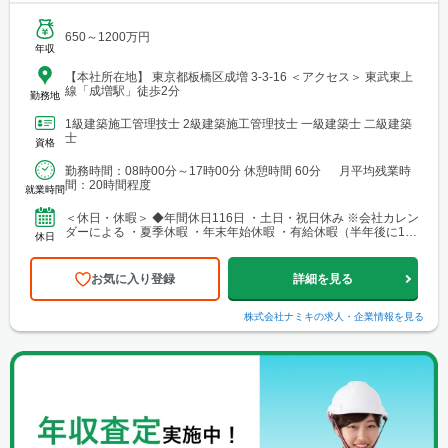
650～1200万円
年収
【本社所在地】 東京都板橋区成増 3-3-16 ＜アクセス＞ 東武東上
線「成増駅」徒歩2分
勤務地
1級建築施工管理技士 2級建築施工管理技士 一級建築士 二級建築
士
資格
勤務時間：08時00分～17時00分 休憩時間 60分 月平均残業時
間：20時間程度
就業時間
＜休日・休暇＞ ◆年間休日116日 ・土日・祝日休み ※会社カレン
ダーによる ・夏季休暇 ・年末年始休暇 ・有給休暇（半年後に10
休日
日付与） ＜休暇制度＞ ・育児休暇 ・産...
お気に入り登録
詳細を見る
株式会社ナミキ
の求人・企業情報を見る