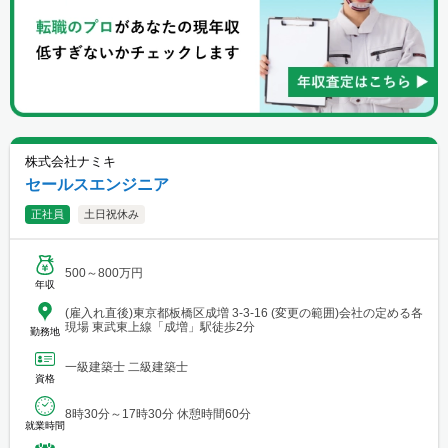
株式会社ナミキ
セールスエンジニア
正社員
土日祝休み
500～800万円
年収
(雇入れ直後)東京都板橋区成増 3-3-16 (変更の範囲)会社の定める各
現場 東武東上線「成増」駅徒歩2分
勤務地
一級建築士 二級建築士
資格
8時30分～17時30分 休憩時間60分
就業時間