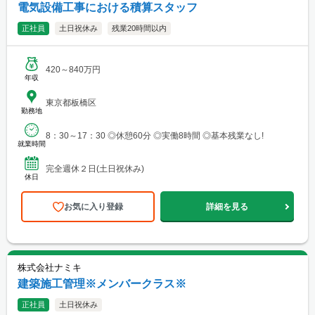
電気設備工事における積算スタッフ
正社員
土日祝休み
残業20時間以内
420～840万円
年収
東京都板橋区
勤務地
8：30～17：30 ◎休憩60分 ◎実働8時間 ◎基本残業なし!
就業時間
完全週休２日(土日祝休み)
休日
お気に入り登録
詳細を見る
株式会社ナミキ
建築施工管理※メンバークラス※
正社員
土日祝休み