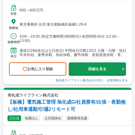
600～800万円
年収
東京事務所 住所:東京都板橋区板橋1-29-8
勤務地
9:00～18:00 (所定労働時間:8時間0分) 休憩時間:60分 (12:00～
13:00)
就業時間
週休2日制(休日は土日祝日) 年間休日日数120日 土曜・日曜・祝日
年末年始、夏季休暇、有給休暇、慶弔休暇、産前産後休暇・育児
休日
休暇、家族看護休暇、介護休暇
お気に入り登録
詳細を見る
旭化成ライフライン株式会社
の求人・企業情報を見る
旭化成ライフライン株式会社
【板橋】電気施工管理 旭化成G/社員寮有/出張・夜勤無
し/社用車通勤可/週2リモート可
正社員
転勤なし
土日祝休み
資格取得支援