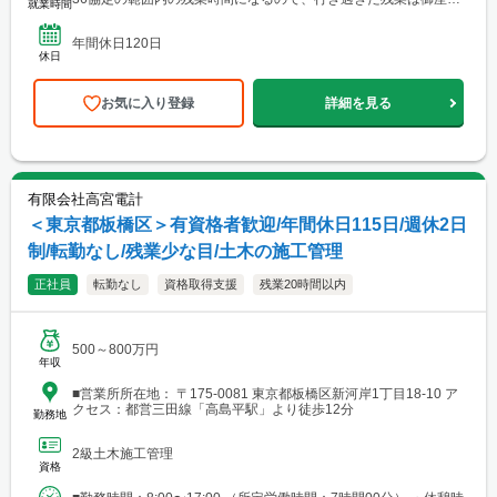
就業時間
ませんのでご安心下さい)
年間休日120日
休日
お気に入り登録
詳細を見る
有限会社高宮電計
＜東京都板橋区＞有資格者歓迎/年間休日115日/週休2日
制/転勤なし/残業少な目/土木の施工管理
正社員
転勤なし
資格取得支援
残業20時間以内
500～800万円
年収
■営業所所在地： 〒175-0081 東京都板橋区新河岸1丁目18-10 ア
クセス：都営三田線「高島平駅」より徒歩12分
勤務地
2級土木施工管理
資格