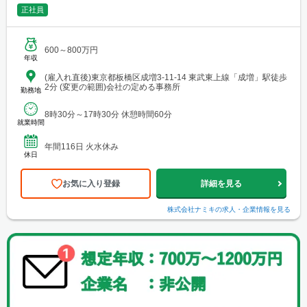
正社員
600～800万円
年収
(雇入れ直後)東京都板橋区成増3-11-14 東武東上線「成増」駅徒歩
2分 (変更の範囲)会社の定める事務所
勤務地
8時30分～17時30分 休憩時間60分
就業時間
年間116日 火水休み
休日
お気に入り登録
詳細を見る
株式会社ナミキ
の求人・企業情報を見る