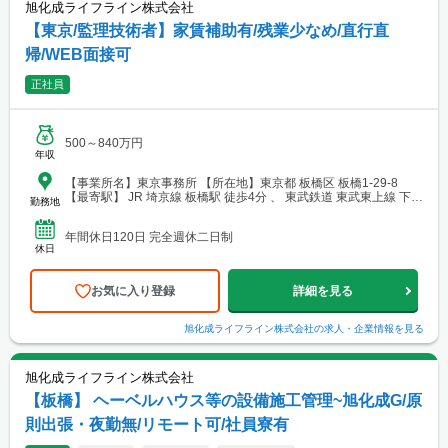
旭化成ライフライン株式会社
【東京/監理技術者】家賃補助有/残業少なめ/直行直
帰/WEB面接可
正社員
500～840万円
年収
【事業所名】東京事務所 【所在地】東京都 板橋区 板橋1-29-8
【最寄駅】 JR 埼京線 板橋駅 徒歩4分 、 東武鉄道 東武東上線 下板
勤務地
橋駅 徒歩5分
年間休日120日 完全週休二日制
休日
お気に入り登録
詳細を見る
旭化成ライフライン株式会社
の求人・企業情報を見る
旭化成ライフライン株式会社
【板橋】 ヘーベルハウス等の設備施工管理~旭化成G/原
則出張・夜勤無/リモート可/社員寮有