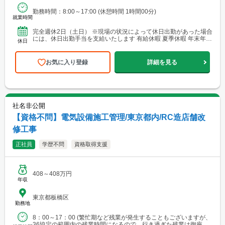
勤務時間：8:00～17:00 (休憩時間 1時間00分)
就業時間
完全週休2日（土日） ※現場の状況によって休日出勤があった場合
には、休日出勤手当を支給いたします 有給休暇 夏季休暇 年末年始
休日
休暇 慶弔休暇 産前・産後休暇 育児休暇 介護...
お気に入り登録
詳細を見る
社名非公開
【資格不問】電気設備施工管理/東京都内/RC造店舗改
修工事
正社員
学歴不問
資格取得支援
408～408万円
年収
東京都板橋区
勤務地
8：00～17：00 (繁忙期など残業が発生することもございますが、
36協定の範囲内の残業時間になるので、行き過ぎた残業は御座い