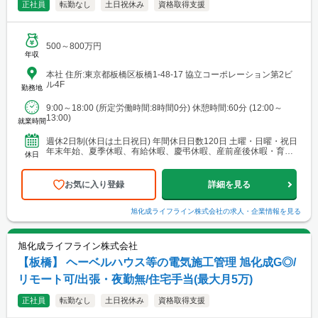
正社員
転勤なし
土日祝休み
資格取得支援
500～800万円
年収
本社 住所:東京都板橋区板橋1-48-17 協立コーポレーション第2ビ
ル4F
勤務地
9:00～18:00 (所定労働時間:8時間0分) 休憩時間:60分 (12:00～
13:00)
就業時間
週休2日制(休日は土日祝日) 年間休日日数120日 土曜・日曜・祝日
年末年始、夏季休暇、有給休暇、慶弔休暇、産前産後休暇・育児
休日
休暇、家族看護休暇、介護休暇
お気に入り登録
詳細を見る
旭化成ライフライン株式会社
の求人・企業情報を見る
旭化成ライフライン株式会社
【板橋】 ヘーベルハウス等の電気施工管理 旭化成G◎/
リモート可/出張・夜勤無/住宅手当(最大月5万)
正社員
転勤なし
土日祝休み
資格取得支援