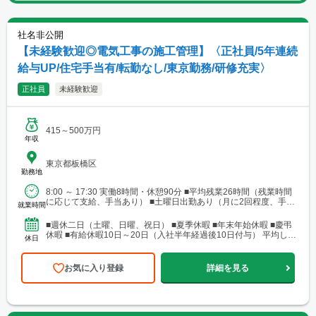
社名非公開
【未経験歓迎◎電気工事の施工管理】〈正社員/5年連続
給与UP/住宅手当有/転勤なし/東京勤務/研修充実〉
正社員
未経験歓迎
415～500万円
年収
東京都板橋区
勤務地
8:00 ～ 17:30 実働8時間・休憩90分 ■平均残業26時間（残業時間
に応じて支給、手当あり） ■土曜日出勤あり（月に2回程度、手当
就業時間
あり） ■夜工事あり（月に1回～...
■週休二日（土曜、日曜、祝日） ■夏季休暇 ■年末年始休暇 ■慶弔
休暇 ■有給休暇10日～20日（入社半年経過後10日付与） 平均して
休日
週に2日間はお休みです。 年間休日12...
お気に入り登録
詳細を見る