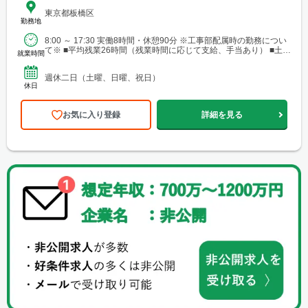
東京都板橋区
勤務地
8:00 ～ 17:30 実働8時間・休憩90分 ※工事部配属時の勤務につい
て※ ■平均残業26時間（残業時間に応じて支給、手当あり） ■土曜
就業時間
日出勤あり（月に2回程度、手当...
週休二日（土曜、日曜、祝日）
休日
お気に入り登録
詳細を見る