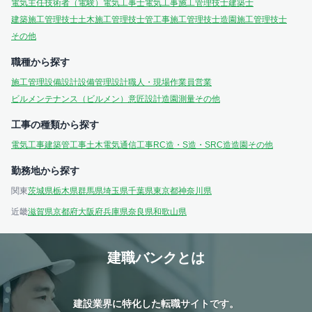
電気主任技術者（電験）
電気工事士
電気工事施工管理技士
建築士
建築施工管理技士
土木施工管理技士
管工事施工管理技士
造園施工管理技士
その他
職種から探す
施工管理
設備設計
設備管理
設計
職人・現場作業員
営業
ビルメンテナンス（ビルメン）
意匠設計
造園
測量
その他
工事の種類から探す
電気工事
建築
管工事
土木
電気通信工事
RC造・S造・SRC造
造園
その他
勤務地から探す
関東
茨城県
栃木県
群馬県
埼玉県
千葉県
東京都
神奈川県
近畿
滋賀県
京都府
大阪府
兵庫県
奈良県
和歌山県
建職バンクとは
建設業界に特化した転職サイトです。