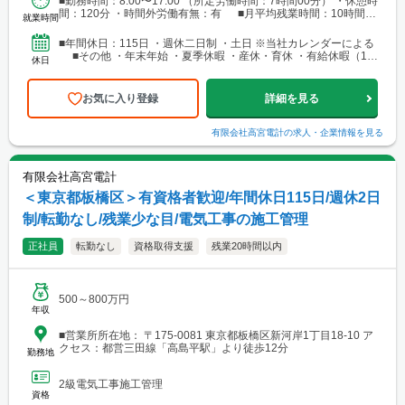
■勤務時間：8:00〜17:00 （所定労働時間：7時間00分） ・休憩時
間：120分 ・時間外労働有無：有 ■月平均残業時間：10時間程
就業時間
度
■年間休日：115日 ・週休二日制 ・土日 ※当社カレンダーによる
■その他 ・年末年始 ・夏季休暇 ・産休・育休 ・有給休暇（10
休日
日～／入社半年後より付与
お気に入り登録
詳細を見る
有限会社高宮電計
の求人・企業情報を見る
有限会社高宮電計
＜東京都板橋区＞有資格者歓迎/年間休日115日/週休2日
制/転勤なし/残業少な目/電気工事の施工管理
正社員
転勤なし
資格取得支援
残業20時間以内
500～800万円
年収
■営業所所在地： 〒175-0081 東京都板橋区新河岸1丁目18-10 ア
クセス：都営三田線「高島平駅」より徒歩12分
勤務地
2級電気工事施工管理
資格