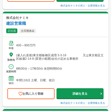
株式会社ナミキ
の求人・企業情報を見る
株式会社ナミキ
建設営業職
正社員
土日祝休み
400～900万円
年収
(雇入れ直後)東京都板橋区成増 3-3-16 又は東京都足立
区綾瀬2-14-8 (変更の範囲)会社の定める事務所
勤務地
8時30分～17時30分 休憩時間60分
就業時間
年間116日 土曜、日曜、祝日
休日
お気に入り登録
詳細を見る
株式会社ナミキ
の求人・企業情報を見る