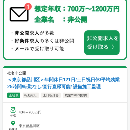
社名非公開
＜東京都品川区＞年間休日121日/土日祝日休/平均残業
25時間/転勤なし/直行直帰可能/ 設備施工監理
正社員
転勤なし
土日祝休み
残業20時間以内
434～700万円
年収
東京都品川区
勤務地