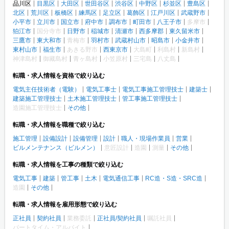
品川区
目黒区
大田区
世田谷区
渋谷区
中野区
杉並区
豊島区
北区
荒川区
板橋区
練馬区
足立区
葛飾区
江戸川区
武蔵野市
小平市
立川市
国立市
府中市
調布市
町田市
八王子市
多摩市
狛江市
国分寺市
日野市
稲城市
清瀬市
西多摩郡
東久留米市
三鷹市
東大和市
青梅市
羽村市
武蔵村山市
昭島市
小金井市
東村山市
福生市
あきる野市
西東京市
大島町
利島村
新島村
神津島村
御藏島村
青ヶ島村
小笠原村
三宅島
八丈島
転職・求人情報を資格で絞り込む
電気主任技術者（電験）
電気工事士
電気工事施工管理技士
建築士
建築施工管理技士
土木施工管理技士
管工事施工管理技士
造園施工管理技士
その他
転職・求人情報を職種で絞り込む
施工管理
設備設計
設備管理
設計
職人・現場作業員
営業
ビルメンテナンス（ビルメン）
意匠設計
造園
測量
その他
転職・求人情報を工事の種類で絞り込む
電気工事
建築
管工事
土木
電気通信工事
RC造・S造・SRC造
造園
その他
転職・求人情報を雇用形態で絞り込む
正社員
契約社員
業務委託
正社員/契約社員
嘱託社員
パートタイム・アルバイト