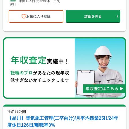
年間126日 完全週休二日制
休日
お気に入り登録
詳細を見る
社名非公開
【品川】電気施工管理(二卒向け)/月平均残業25H/24年
度休日126日/離職率3%