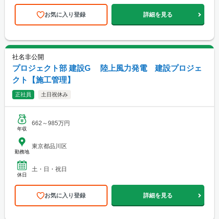
お気に入り登録
詳細を見る
社名非公開
プロジェクト部 建設G 陸上風力発電 建設プロジェ
クト【施工管理】
正社員
土日祝休み
662～985万円
年収
東京都品川区
勤務地
土・日・祝日
休日
お気に入り登録
詳細を見る