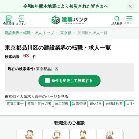
令和8年熊本地震により被災された皆さまへ
メニュー
会員登録
ログイン
求人検索
建設業界の転職・求人 トップ
東京都
品川区の求人一覧
東京都品川区の建設業界の転職・求人一覧
63
検索結果
件
現在の検索条件:
東京都品川区
条件を変更して検索する
東京都 × 人気求人条件のページを見る
電気工事士
電気主任技術者
施工管理
設備管理
週休2日
未経験歓迎
大手企
転職先のご相談