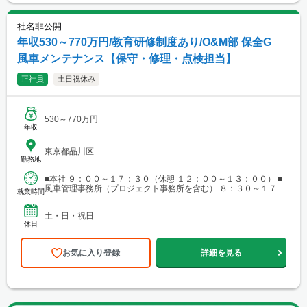
社名非公開
年収530～770万円/教育研修制度あり/O&M部 保全G
風車メンテナンス【保守・修理・点検担当】
正社員
土日祝休み
530～770万円
年収
東京都品川区
勤務地
■本社 ９：００～１７：３０（休憩 １２：００～１３：００） ■
風車管理事務所（プロジェクト事務所を含む） ８：３０～１７：
就業時間
００（休憩 １２：００～１３：００） ※フレック...
土・日・祝日
休日
お気に入り登録
詳細を見る