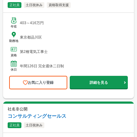
正社員
土日祝休み
資格取得支援
403～416万円
年収
東京都品川区
勤務地
第2種電気工事士
資格
年間126日 完全週休二日制
休日
お気に入り登録
詳細を見る
社名非公開
コンサルティングセールス
正社員
土日祝休み