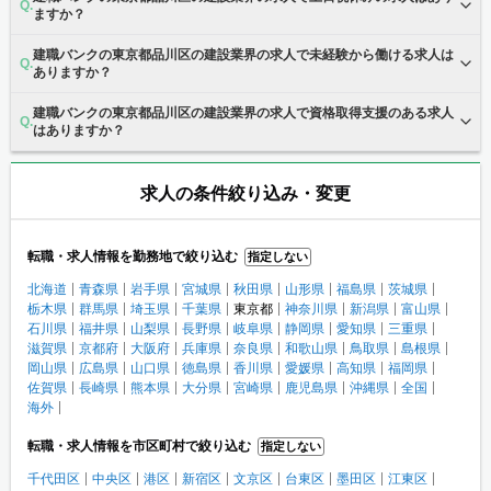
ますか？
建職バンクの東京都品川区の建設業界の求人で未経験から働ける求人は
ありますか？
建職バンクの東京都品川区の建設業界の求人で資格取得支援のある求人
はありますか？
求人の条件絞り込み・変更
転職・求人情報を勤務地で絞り込む
指定しない
北海道
青森県
岩手県
宮城県
秋田県
山形県
福島県
茨城県
栃木県
群馬県
埼玉県
千葉県
東京都
神奈川県
新潟県
富山県
石川県
福井県
山梨県
長野県
岐阜県
静岡県
愛知県
三重県
滋賀県
京都府
大阪府
兵庫県
奈良県
和歌山県
鳥取県
島根県
岡山県
広島県
山口県
徳島県
香川県
愛媛県
高知県
福岡県
佐賀県
長崎県
熊本県
大分県
宮崎県
鹿児島県
沖縄県
全国
海外
転職・求人情報を市区町村で絞り込む
指定しない
千代田区
中央区
港区
新宿区
文京区
台東区
墨田区
江東区