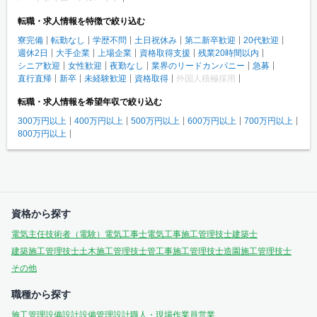
転職・求人情報を特徴で絞り込む
寮完備
転勤なし
学歴不問
土日祝休み
第二新卒歓迎
20代歓迎
週休2日
大手企業
上場企業
資格取得支援
残業20時間以内
シニア歓迎
女性歓迎
夜勤なし
業界のリードカンパニー
急募
直行直帰
新卒
未経験歓迎
資格取得
外国人積極採用
転職・求人情報を希望年収で絞り込む
300万円以上
400万円以上
500万円以上
600万円以上
700万円以上
800万円以上
資格から探す
電気主任技術者（電験）
電気工事士
電気工事施工管理技士
建築士
建築施工管理技士
土木施工管理技士
管工事施工管理技士
造園施工管理技士
その他
職種から探す
施工管理
設備設計
設備管理
設計
職人・現場作業員
営業