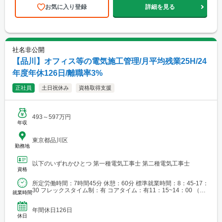
お気に入り登録
詳細を見る
社名非公開
【品川】オフィス等の電気施工管理/月平均残業25H/24
年度年休126日/離職率3%
正社員
土日祝休み
資格取得支援
493～597万円
年収
東京都品川区
勤務地
以下のいずれかひとつ 第一種電気工事士 第二種電気工事士
資格
所定労働時間：7時間45分 休憩：60分 標準就業時間：8：45-17：
30 フレックスタイム制：有 コアタイム：有11：15~14：00 （施
就業時間
工管理現場職は登録スーパーフレ...
年間休日126日
休日