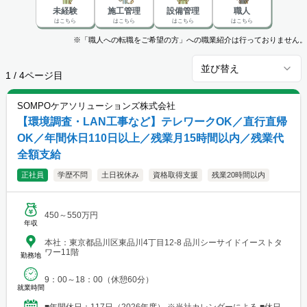
未経験
施工管理
設備管理
職人
はこちら
はこちら
はこちら
はこちら
※「職人への転職をご希望の方」への職業紹介は行っておりません。
並び替え
1
/
4
ページ目
SOMPOケアソリューションズ株式会社
【環境調査・LAN工事など】テレワークOK／直行直帰
OK／年間休日110日以上／残業月15時間以内／残業代
全額支給
正社員
学歴不問
土日祝休み
資格取得支援
残業20時間以内
450～550万円
年収
本社：東京都品川区東品川4丁目12-8 品川シーサイドイーストタ
ワー11階
勤務地
9：00～18：00（休憩60分）
就業時間
■年間休日：117日（2026年度） ※当社カレンダーによる ■休日