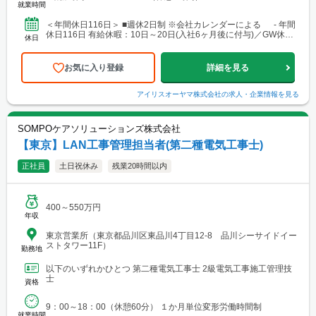
就業時間
＜年間休日116日＞ ■週休2日制 ※会社カレンダーによる - 年間
休日116日 有給休暇：10日～20日(入社6ヶ月後に付与)／GW休暇
休日
／夏季休暇／年末年始休暇／慶...
お気に入り登録
詳細を見る
アイリスオーヤマ株式会社
の求人・企業情報を見る
SOMPOケアソリューションズ株式会社
【東京】LAN工事管理担当者(第二種電気工事士)
正社員
土日祝休み
残業20時間以内
400～550万円
年収
東京営業所（東京都品川区東品川4丁目12-8 品川シーサイドイー
ストタワー11F）
勤務地
以下のいずれかひとつ 第二種電気工事士 2級電気工事施工管理技
士
資格
9：00～18：00（休憩60分） １か月単位変形労働時間制
就業時間