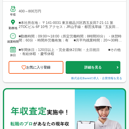
400～800万円
年収
■本社所在地： 〒141-0031 東京都品川区西五反田7-21-11 第
2TOCビル 6F 10号 アクセス：JR山手線・都営浅草線「五反田
勤務地
駅」徒歩約10分/東急池上線「大崎広小路駅」徒歩約8分
■勤務時間：09:00〜18:00（所定労働時間：8時間00分） ・休憩時
間：60分 ・時間外労働有無：有 ■月平均残業時間：20〜30時間
就業時間
程度／案件進捗による
■年間休日：120日以上 ・完全週休2日制 ・土日祝日 ■その他
・有給休暇 ・慶弔休暇
休日
お気に入り登録
詳細を見る
株式会社Barrel
の求人・企業情報を見る