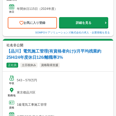
年間休日115日（2024年度）
休日
お気に入り登録
詳細を見る
SOMPOケアソリューションズ株式会社
の求人・企業情報を見る
社名非公開
【品川】電気施工管理(有資格者向け)/月平均残業約
25H/24年度休日126/離職率3%
正社員
土日祝休み
資格取得支援
543～579万円
年収
東京都品川区
勤務地
1級電気工事施工管理
資格