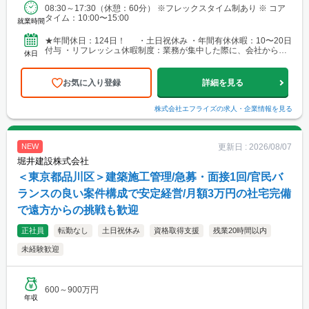
08:30～17:30（休憩：60分） ※フレックスタイム制あり ※ コア
タイム：10:00〜15:00
就業時間
★年間休⽇：124⽇！ ・⼟⽇祝休み ・年間有休休暇：10〜20⽇
付与 ・リフレッシュ休暇制度：業務が集中した際に、会社から特
休日
別に付与される休暇）
お気に入り登録
詳細を見る
株式会社エフライズ
の求人・企業情報を見る
更新日 :
2026/08/07
NEW
堀井建設株式会社
＜東京都品川区＞建築施工管理/急募・面接1回/官民バ
ランスの良い案件構成で安定経営/月額3万円の社宅完備
で遠方からの挑戦も歓迎
正社員
転勤なし
土日祝休み
資格取得支援
残業20時間以内
未経験歓迎
600～900万円
年収