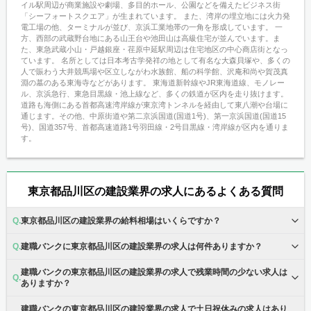
イル駅周辺が商業施設や劇場、多目的ホール、公園などを備えたビジネス街
「シーフォートスクエア」が生まれています。 また、湾岸の埋立地には火力発
電工場の他、ターミナルが並び、京浜工業地帯の一角を形成しています。 一
方、西部の武蔵野台地にある山王台や池田山は高級住宅が並んでいます。ま
た、東急武蔵小山・戸越銀座・荏原中延駅周辺は住宅地区の中心商店街となっ
ています。 名所としては日本考古学発祥の地として有名な大森貝塚や、多くの
人で賑わう大井競馬場や区立しながわ水族館、船の科学館、沢庵和尚や賀茂真
淵の墓のある東海寺などがあります。 東海道新幹線やJR東海道線、モノレー
ル、京浜急行、東急目黒線・池上線など、多くの鉄道が区内を走り抜けます。
道路も海側にある首都高速湾岸線が東京湾トンネルを経由して東八潮や台場に
通じます。その他、中原街道や第二京浜国道(国道1号)、第一京浜国道(国道15
号)、国道357号、首都高速道路1号羽田線・2号目黒線・湾岸線が区内を通りま
す。
東京都品川区の建設業界の求人にあるよくある質問
東京都品川区の建設業界の給料相場はいくらですか？
建職バンクに東京都品川区の建設業界の求人は何件ありますか？
建職バンクの東京都品川区の建設業界の求人で残業時間の少ない求人は
ありますか？
建職バンクの東京都品川区の建設業界の求人で土日祝休みの求人はあり