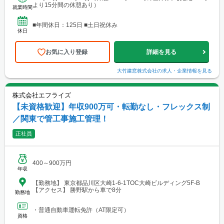
より15分間の休憩あり）
就業時間
■年間休日：125日 ■土日祝休み
休日
お気に入り登録
詳細を見る
大竹建窓株式会社
の求人・企業情報を見る
株式会社エフライズ
【未資格歓迎】年収900万可・転勤なし・フレックス制
／関東で管工事施工管理！
正社員
400～900万円
年収
【勤務地】 東京都品川区大崎1-6-1TOC大崎ビルディング5F-B
【アクセス】 勝野駅から車で8分
勤務地
・普通自動車運転免許（AT限定可）
資格