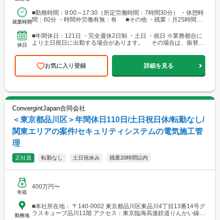
■勤務時間：9:00～17:30（所定労働時間：7時間30分） ・休憩時
間：60分 ・時間外労働有無：有 ■その他 ・残業：月25時間程
就業時間
度
■年間休日：121日 ・完全週休2日制 ・土日 ・祝日 ※業務都合に
より土日祝日に出勤する場合があります。 その場合は、振替休
休日
日を取得していただきます ■その他 ・夏季...
お気に入り登録
詳細を見る
ConvergintJapan合同会社
＜東京都品川区＞年間休日110日/土日祝日休/転勤なし/
関東エリアの案件/セキュリティシステムの電気施工管
理
正社員
転勤なし
土日祝休み
残業20時間以内
400万円〜
年収
■本社所在地： 〒140-0002 東京都品川区東品川4丁目13番14号グ
ラスキューブ品川11階 アクセス：東京臨海高速鉄道りんかい線
勤務地
「品川シーサイド駅」より徒歩5分