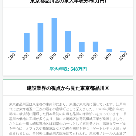
東京都品川区の求人年収分布(万円)
1000
200
300
400
500
600
700
800
900
平均年収: 548万円
建設業界の視点から見た東京都品川区
東京都品川区は東京都の東南部にあり、東側が東京湾に面しています。江戸時
代には東海道五十三次の最初の宿場町として栄えました。1872年(明治5年)に
新橋～横浜間に開通した日本最初の鉄道も品川の海岸沿いを走っています。 目
黒川の低地に工場が多くあり、特に大崎地区は電気機械工業が発展しました。
さらに山手線大崎駅東地区は副都心の一つとして再開発され、高層タワービル
を中心に、オフィスや商業施設などの複合機能を持つ「ゲートシティ大崎」が
生まれました。再開発は東品川の臨海部でも行われ、東京モノレール天王洲ア