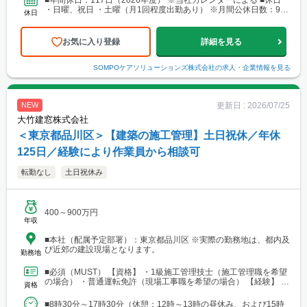
・日曜、祝日 ・土曜（月1回程度出勤あり） ※月間公休日数：9日
休日
～12日 ■休暇制度 ・年末年始休暇...
お気に入り登録
詳細を見る
SOMPOケアソリューションズ株式会社
の求人・企業情報を見る
更新日 :
2026/07/25
NEW
大竹建窓株式会社
＜東京都品川区＞【建築の施工管理】土日祝休／年休
125日／経験により作業員から相談可
転勤なし
土日祝休み
400～900万円
年収
■本社（配属予定部署）：東京都品川区 ※実際の勤務地は、都内及
び近郊の建設現場となります。
勤務地
■必須（MUST） 【資格】 ・1級施工管理技士（施工管理職を希望
の場合） ・普通運転免許（現場工事職を希望の場合） 【経験】 ・
資格
現場での施工管理実績（施工管理職を希望の場...
■8時30分～17時30分（休憩：12時～13時の昼休み、および15時