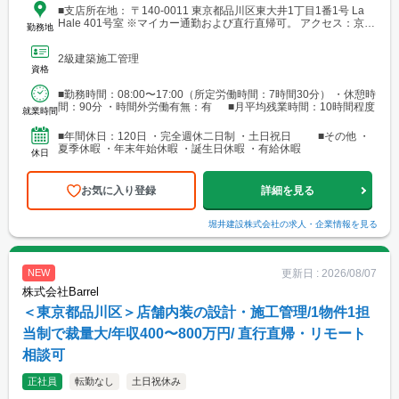
■支店所在地： 〒140-0011 東京都品川区東大井1丁目1番1号 La
Hale 401号室 ※マイカー通勤および直行直帰可。 アクセス：京浜
勤務地
急行本線「鮫洲駅」より徒歩約4分／りんかい線「品川シーサイド
駅」より徒歩約7分
2級建築施工管理
資格
■勤務時間：08:00〜17:00（所定労働時間：7時間30分） ・休憩時
間：90分 ・時間外労働有無：有 ■月平均残業時間：10時間程度
就業時間
■年間休日：120日 ・完全週休二日制 ・土日祝日 ■その他 ・
夏季休暇 ・年末年始休暇 ・誕生日休暇 ・有給休暇
休日
お気に入り登録
詳細を見る
堀井建設株式会社
の求人・企業情報を見る
更新日 :
2026/08/07
NEW
株式会社Barrel
＜東京都品川区＞店舗内装の設計・施工管理/1物件1担
当制で裁量大/年収400〜800万円/ 直行直帰・リモート
相談可
正社員
転勤なし
土日祝休み