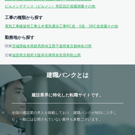
ビルメンテナンス（ビルメン）
意匠設計
造園
測量
その他
工事の種類から探す
電気工事
建築
管工事
土木
電気通信工事
RC造・S造・SRC造
造園
その他
勤務地から探す
関東
茨城県
栃木県
群馬県
埼玉県
千葉県
東京都
神奈川県
近畿
滋賀県
京都府
大阪府
兵庫県
奈良県
和歌山県
建職バンクとは
建設業界に特化した転職サイトです。
全国の建設業の求人を掲載しており、建職バンクが独自に入手し
た、一般には公開されていない案件も多数ございます。