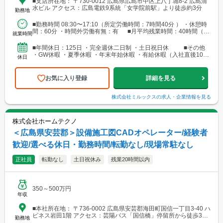
■支店所在地： 〒730-0012 広島県広島市中区上八丁堀8-2 広島清
水ビル アクセス：広島電鉄9系統「女学院前駅」より徒歩約3分
勤務地
■勤務時間 08:30〜17:10（所定労働時間：7時間40分 ） ・休憩時
間：60分 ・時間外労働有無：有 ■月平均残業時間：40時間（残
就業時間
業手当は全額別途支給）
■年間休日：125日 ・完全週休二日制 ・土日祝日休 ■その他
・GW休暇 ・夏季休暇 ・年末年始休暇 ・有給休暇（入社直後10
休日
日〜最高20日※入社時期により変動、以降...
お気に入り登録
詳細を見る
株式会社ミルックス
の求人・企業情報を見る
株式会社ホームテクノ
＜広島県安芸郡＞設備施工図CADオペレーター/経験者
歓迎/選べる休日・勤務時間/転勤なし/現場常駐なし
正社員
転勤なし
土日祝休み
残業20時間以内
350～500万円
年収
■本社所在地： 〒736-0002 広島県安芸郡海田町国信一丁目3-40 ハ
ピネス岩田1階 アクセス：芸陽バス「国信橋」停留所から徒歩3分
勤務地
※マイカー通勤可能（車・バイク・自転車通勤歓迎）