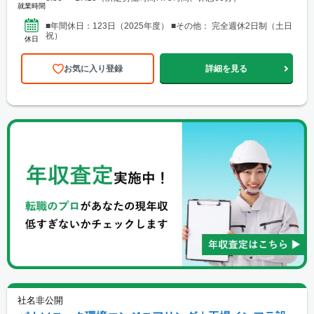
就業時間
■年間休日：123日（2025年度） ■その他： 完全週休2日制（土日
祝）
休日
お気に入り登録
詳細を見る
社名非公開