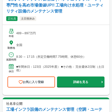
専門性を高め市場価値UP!! 工場向け水処理・ユーティ
リティ設備のメンテナンス管理
正社員
土日祝休み
489～897万円
年収
全国
勤務地
8:30 ～ 17:15（所定労働時間7.75時間、休憩60分）
就業時間
■年間休日：123日（2025年度） ■その他： 完全週休2日制（土日
祝）
休日
お気に入り登録
詳細を見る
社名非公開
工場インフラ設備のメンテナンス管理（空調・ユーテ