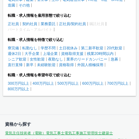
造園
その他
転職・求人情報を雇用形態で絞り込む
正社員
契約社員
業務委託
正社員/契約社員
嘱託社員
パートタイム・アルバイト
転職・求人情報を特徴で絞り込む
寮完備
転勤なし
学歴不問
土日祝休み
第二新卒歓迎
20代歓迎
週休2日
大手企業
上場企業
資格取得支援
残業20時間以内
シニア歓迎
女性歓迎
夜勤なし
業界のリードカンパニー
急募
直行直帰
新卒
未経験歓迎
資格取得
外国人積極採用
転職・求人情報を希望年収で絞り込む
300万円以上
400万円以上
500万円以上
600万円以上
700万円以上
800万円以上
資格から探す
電気主任技術者（電験）
電気工事士
電気工事施工管理技士
建築士