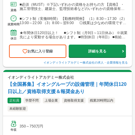
ア └勤務地例：宮城県仙台市宮城野区榴岡3-4-1 ■北陸信越エリ
■必須（MUST）※下記いずれかの資格をお持ちの方 【資格】 ・
ア └勤務地例：新潟県新潟市中央区笹口1-2 ■関東エリア └勤務
施工管理技士、建築士、監理技術者などのいずれかの資格保有者
資格
地例：東京都千代田区神田錦町1-1-1 ■東海エリア └勤務地例：
■歓迎（WANT）※必須ではありません 【資格...
愛知県名古屋市中村区名駅三丁目19番14号 ■関西エリア └勤務
■シフト制（実働8時間） 【勤務時間例】 （1）8:30～17:30 （2）
地例：大阪府大阪市中央区南船場2-3-2 ■中国・四国エリア └勤
13:00～22:00 （3）8:00～翌8:00 ◎残業は少なめの環境です。
務地例：広島県広島市南区段原南1-3-52 ■九州エリア └勤務地
就業時間
◎就業先により...
例：福岡県福岡市博多区奈良屋町2-1 ※各エリア内で施工管理
業務を担当いただく際、現場によっては、自宅または現場付近の
★年間休日120日以上！ ■シフト制（月9日～11日休み） ※就業
ホテルから直行直帰をお願いする場合があります。
先により変動する場合があります。 ■特別休日（年8日） ■有給休
休日
暇（初年度10日／法定通り） ■慶弔休暇...
お気に入り登録
詳細を見る
イオンディライトアカデミー株式会社
の求人・企業情報を見る
イオンディライトアカデミー株式会社
【全国募集】イオングループの設備管理｜年間休日120
日以上／資格取得支援＆報奨金あり
正社員
学歴不問
上場企業
資格取得支援
残業20時間以内
未経験歓迎
350～750万円
年収