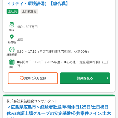
ィリティ・環境設備）【総合職】
正社員
土日祝休み
489～897万円
年収
全国
勤務地
8:30 ～ 17:15（所定労働時間7.75時間、休憩60分）
就業時間
■年間休日：123日（2025年度） ■その他： 完全週休2日制（土日
祝）
休日
お気に入り登録
詳細を見る
株式会社安芸建設コンサルタント
＜広島県広島市＞経験者歓迎/年間休日125日/土日祝日
休み/東証上場グループの安定基盤/公共案件メイン/土木