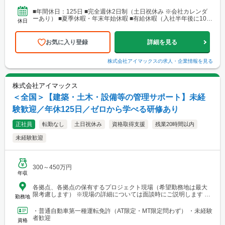
営業所・建設総合技術センター(CTTC事業部) 北海道札幌市北区北
10条西3丁目13 NKエルムビル1F └アクセス：地下鉄「北12条
■年間休日：125日 ■完全週休2日制（土日祝休み ※会社カレンダ
駅」徒歩3分、JR「札幌駅」徒歩9分 ※札幌を中心とした道央圏の
ーあり） ■夏季休暇・年末年始休暇 ■有給休暇（入社半年後に10日
休日
ほか、道南・道東・道北の各地区（小樽・千歳・岩見沢・室蘭な
付与）・育児休暇・介護休暇・出張準備休暇
ど）に現場あり。 ■関西支店 神戸営業所 兵庫県神戸市中央区
東町122-2 港都ビル8階 └アクセス：「三宮・花時計前駅」から徒
お気に入り登録
詳細を見る
歩2分、「三宮駅」から徒歩8分 ※関西、近畿圏を中心としたエリ
アのほか、西日本（九州・四国・中国）にも現場あり。 ■関
西支店 大阪事務所 大阪府大阪市北区梅田1-1-3-500 大阪駅前第3ビ
株式会社アイマックス
の求人・企業情報を見る
ル5階10号 └アクセス：阪急電鉄「大阪梅田駅」、御堂筋線「梅田
駅」、JR「大阪駅」よりアクセス良好 ※関西、近畿圏を中心とし
たエリアのほか、東海・北陸エリアにも現場あり。
株式会社アイマックス
＜全国＞【建築・土木・設備等の管理サポート】未経
験歓迎／年休125日／ゼロから学べる研修あり
正社員
転勤なし
土日祝休み
資格取得支援
残業20時間以内
未経験歓迎
300～450万円
年収
各拠点、各拠点の保有するプロジェクト現場（希望勤務地は最大
限考慮します） ※現場の詳細については面談時にご説明します
勤務地
【本社・各支店・営業所】 ■本社・関東支店 東京営業所 東京都
渋谷区代々木2-23-1 ニューステートメナー1055 └アクセス：京王
・普通自動車第一種運転免許（AT限定・MT限定問わず） ・未経験
線「新宿駅」から徒歩5分 ※東京都を中心とした首都圏のほか、栃
者歓迎
資格
木・群馬・茨城・埼玉・山梨・千葉・神奈川などに関東圏内の現