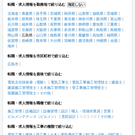
転職・求人情報を勤務地で絞り込む
指定しない
北海道
青森県
岩手県
宮城県
秋田県
山形県
福島県
茨城県
栃木県
群馬県
埼玉県
千葉県
東京都
神奈川県
新潟県
富山県
石川県
福井県
山梨県
長野県
岐阜県
静岡県
愛知県
三重県
滋賀県
京都府
大阪府
兵庫県
奈良県
和歌山県
鳥取県
島根県
岡山県
広島県
山口県
徳島県
香川県
愛媛県
高知県
福岡県
佐賀県
長崎県
熊本県
大分県
宮崎県
鹿児島県
沖縄県
全国
海外
転職・求人情報を市区町村で絞り込む
広島市
転職・求人情報を資格で絞り込む
電気主任技術者（電験）
電気工事士
電気工事施工管理技士
建築士
建築施工管理技士
土木施工管理技士
管工事施工管理技士
造園施工管理技士
その他
転職・求人情報を職種で絞り込む
施工管理
設備設計
設備管理
設計
職人・現場作業員
営業
ビルメンテナンス（ビルメン）
意匠設計
造園
測量
その他
転職・求人情報を工事の種類で絞り込む
電気工事
建築
管工事
土木
電気通信工事
RC造・S造・SRC造