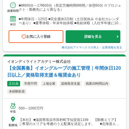
場あり。 ■関東支店 仙台事務所 宮城県仙台市青葉区中央1丁目
■8時00分～17時00分（所定労働時間8時間／休憩60分 ※プロジェ
7-4（アーケード内） 宮城商事ビル4F ※宮城県エリアのほか、青
クト・勤務先により異なる）
森・岩手・秋田・山形・福島などに現場あり ■北日本支店 札
就業時間
幌営業所・建設総合技術センター(CTTC事業部) 北海道札幌市北区
北10条西3丁目13 NKエルムビル1F └アクセス：地下鉄「北12条
■年間休日：125日 ■完全週休2日制（土日祝休み ※会社カレンダ
駅」徒歩3分、JR「札幌駅」徒歩9分 ※札幌を中心とした道央圏の
ーあり） ■夏季休暇・年末年始休暇 ■有給休暇（入社半年後に10日
休日
ほか、道南・道東・道北の各地区（小樽・千歳・岩見沢・室蘭な
付与）・育児休暇・介護休暇・出張準備休暇
ど）に現場あり。 ■関西支店 神戸営業所 兵庫県神戸市中央区東
町122-2 港都ビル8階 └アクセス：「三宮・花時計前駅」から徒歩
お気に入り登録
詳細を見る
2分、「三宮駅」から徒歩8分 ※関西、近畿圏を中心としたエリア
のほか、西日本（九州・四国・中国）にも現場あり。 ■関西
支店 大阪事務所 大阪府大阪市北区梅田1-1-3-500 大阪駅前第3ビル
株式会社アイマックス
の求人・企業情報を見る
5階10号 └アクセス：阪急電鉄「大阪梅田駅」、御堂筋線「梅田
駅」、JR「大阪駅」よりアクセス良好 ※関西、近畿圏を中心とし
たエリアのほか、東海・北陸エリアにも現場あり。
イオンディライトアカデミー株式会社
【全国募集】イオングループの施工管理｜年間休日120
日以上／資格取得支援＆報奨金あり
正社員
学歴不問
上場企業
資格取得支援
残業20時間以内
未経験歓迎
500～1000万円
年収
【本社】 ■滋賀県長浜市田村町字仙堂前1199 【勤務エリア】
ご希望のエリアを考慮のうえ配属を決定します。 ■北海道エリ
勤務地
ア └勤務地例：北海道札幌市中央区北12条西23-2-5 ■東北エリ