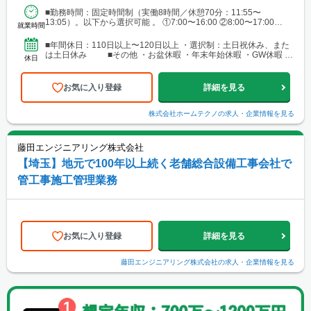
■勤務時間：固定時間制（実働8時間／休憩70分：11:55〜
13:05）。以下から選択可能 。 ①7:00〜16:00 ②8:00〜17:00
就業時間
③9:00〜18:00 ④10...
■年間休日：110日以上〜120日以上 ・選択制：土日祝休み、また
は土日休み ■その他 ・お盆休暇 ・年末年始休暇 ・GW休暇 ・
休日
有給休暇（入社直後に10日付与）
お気に入り登録
詳細を見る
株式会社ホームテクノ
の求人・企業情報を見る
藤田エンジニアリング株式会社
【埼玉】地元で100年以上続く老舗総合設備工事会社で
管工事施工管理業務
お気に入り登録
詳細を見る
藤田エンジニアリング株式会社
の求人・企業情報を見る