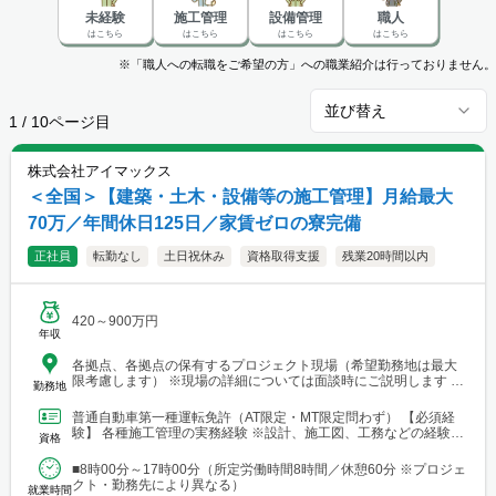
未経験
施工管理
設備管理
職人
はこちら
はこちら
はこちら
はこちら
※「職人への転職をご希望の方」への職業紹介は行っておりません。
並び替え
1
/
10
ページ目
株式会社アイマックス
＜全国＞【建築・土木・設備等の施工管理】月給最大
70万／年間休日125日／家賃ゼロの寮完備
正社員
転勤なし
土日祝休み
資格取得支援
残業20時間以内
420～900万円
年収
各拠点、各拠点の保有するプロジェクト現場（希望勤務地は最大
限考慮します） ※現場の詳細については面談時にご説明します
勤務地
【本社・各支店・営業所】 ■本社・関東支店 東京営業所 東京都渋
谷区代々木2-23-1 ニューステートメナー1055 └アクセス：京王線
普通自動車第一種運転免許（AT限定・MT限定問わず） 【必須経
「新宿駅」から徒歩5分 ※東京都を中心とした首都圏のほか、栃
験】 各種施工管理の実務経験 ※設計、施工図、工務などの経験を
資格
木・群馬・茨城・埼玉・山梨・千葉・神奈川などに関東圏内の現
お持ちの方もご応募ください ※経験年数は不問 【土...
場あり。 ■関東支店 仙台事務所 宮城県仙台市青葉区中央1丁目
■8時00分～17時00分（所定労働時間8時間／休憩60分 ※プロジェ
7-4（アーケード内） 宮城商事ビル4F ※宮城県エリアのほか、青
クト・勤務先により異なる）
森・岩手・秋田・山形・福島などに現場あり ■北日本支店 札幌
就業時間