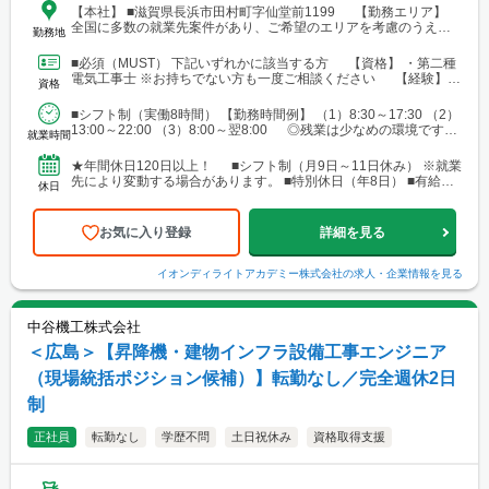
【本社】 ■滋賀県長浜市田村町字仙堂前1199 【勤務エリア】
全国に多数の就業先案件があり、ご希望のエリアを考慮のうえ配
勤務地
属を決定します。 北海道～沖縄まで、幅広いエリアで勤務可能で
す。 ■北海道 ■東北 └仙台市 ■関東 └東京23区 └町田・立
■必須（MUST） 下記いずれかに該当する方 【資格】 ・第二種
川・調布・西東京 └横浜・川崎・相模原・海老名・厚木 └千葉・
電気工事士 ※お持ちでない方も一度ご相談ください 【経験】
資格
船橋・市川・柏・浦安・市原 └さいたま・川越・越谷・久喜・三
・ビル設備管理 ・建物メンテナンス などの...
郷・川口 └高崎 └宇都宮・日光 ■東海 └名古屋・春日井・豊
■シフト制（実働8時間） 【勤務時間例】 （1）8:30～17:30 （2）
橋・岡崎・長久手・日進・稲沢・清須・小牧 └岐阜・各務原 └
13:00～22:00 （3）8:00～翌8:00 ◎残業は少なめの環境です。
津・四日市・桑名・志摩 └静岡・浜松・沼津・御殿場 ■関西 └
就業時間
◎就業先により...
大阪市・なんばエリア・梅田エリア・高槻・吹田・茨木・池田・
和泉・泉南 └神戸市・西宮・尼崎・姫路・加古川 └京都市・長岡
★年間休日120日以上！ ■シフト制（月9日～11日休み） ※就業
京・舞鶴・木津・木津川・城陽・京田辺・福知山・綾部・八幡 └
先により変動する場合があります。 ■特別休日（年8日） ■有給休
休日
滋賀・大津・草津・近江八幡・長浜・米原 └和歌山・新宮・田辺
暇（初年度10日／法定通り） ■慶弔休暇...
└奈良市・橿原・大和郡山 ■中四国 └広島市（安佐南区・南
区）・福山 └岡山・倉敷・津山
お気に入り登録
詳細を見る
イオンディライトアカデミー株式会社
の求人・企業情報を見る
中谷機工株式会社
＜広島＞【昇降機・建物インフラ設備工事エンジニア
（現場統括ポジション候補）】転勤なし／完全週休2日
制
正社員
転勤なし
学歴不問
土日祝休み
資格取得支援