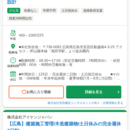
設計
正社員
転勤なし
学歴不問
土日祝休み
資格取得支援
残業20時間以内
400～1000万円
年収
■本社所在地： 〒736-0082 広島県広島市安芸区船越南4-3-25 アク
セス：JR山陽本線「海田市駅」より徒歩圏内
勤務地
■勤務時間： 08:30〜17:00（所定労働時間：7時間30分） ・休憩
時間：60分 ・時間外労働有無：有
就業時間
■年間休日：125日 ・完全週休二日制 ・土日祝日休み ■その
他 ・GW休暇 ・年末年始休暇 ・夏季休暇(7月～9月に5日間) ・慶
休日
弔休暇 ・産前産後休暇 ・育児介護 ...
お気に入り登録
詳細を見る
株式会社安芸建設コンサルタント
の求人・企業情報を見る
株式会社アイケンジャパン
【広島】建築施工管理/木造建築物/土日休みの完全週休