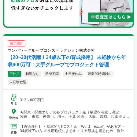
締切間近
マンパワーグループコンストラクション株式会社
【20~30代活躍！34歳以下の育成採用】 未経験から年
収600万可！大手グループでプロジェクト管理
正社員
転勤なし
学歴不問
土日祝休み
残業20時間以内
未経験歓迎
313～600万円
年収
★関東・関西エリアの各プロジェクト先（希望を考慮し決定）
関東： 東京、神奈川、埼玉、千葉 関西： 大阪、京都、兵庫 ※U・
勤務地
Iターン歓迎 【本社】 東京都港区芝浦三丁目1番1号 田町ステー
ションタワーN 30階
【必須条件】 ・基本的なPCスキル（Word、Excel）がある方 ・
34歳以下の方 ※長期勤続によるキャリア形成を図るため、例外事
資格
由3号のイに基づき、若手技術者の育成を目...