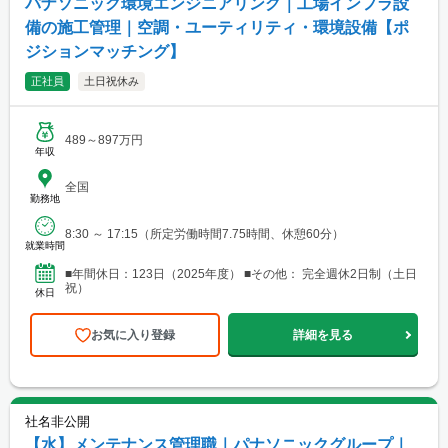
パナソニック環境エンジニアリング｜工場インフラ設
備の施工管理｜空調・ユーティリティ・環境設備【ポ
ジションマッチング】
正社員
土日祝休み
489～897万円
年収
全国
勤務地
8:30 ～ 17:15（所定労働時間7.75時間、休憩60分）
就業時間
■年間休日：123日（2025年度） ■その他： 完全週休2日制（土日
祝）
休日
お気に入り登録
詳細を見る
社名非公開
【水】メンテナンス管理職｜パナソニックグループ｜