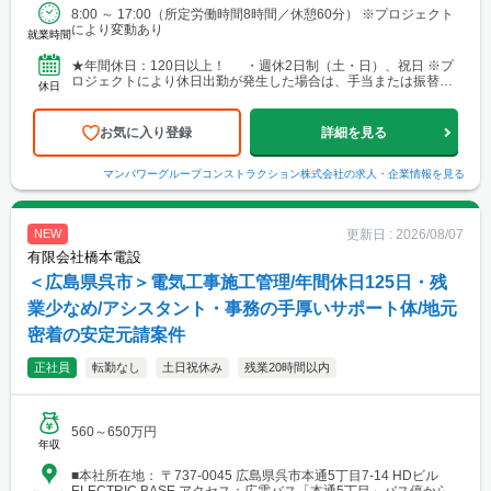
8:00 ～ 17:00（所定労働時間8時間／休憩60分） ※プロジェクト
により変動あり
就業時間
★年間休日：120日以上！ ・週休2日制（土・日）、祝日 ※プ
ロジェクトにより休日出勤が発生した場合は、手当または振替休
休日
日を支給 ・年末年始休暇 ・GW休暇（※配属先...
お気に入り登録
詳細を見る
マンパワーグループコンストラクション株式会社
の求人・企業情報を見る
更新日 :
2026/08/07
NEW
有限会社橋本電設
＜広島県呉市＞電気工事施工管理/年間休日125日・残
業少なめ/アシスタント・事務の手厚いサポート体/地元
密着の安定元請案件
正社員
転勤なし
土日祝休み
残業20時間以内
560～650万円
年収
■本社所在地： 〒737-0045 広島県呉市本通5丁目7-14 HDビル
ELECTRIC BASE アクセス：広電バス「本通5丁目」バス停から徒