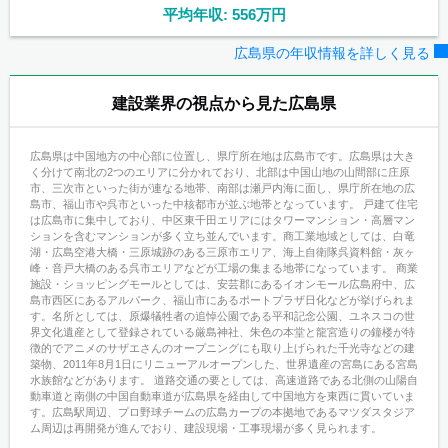
平均年収: 556万円
広島県の年収情報を詳しく見る
建設業界の視点から見た広島県
広島県は中国地方の中心部に位置し、県庁所在地は広島市です。広島県は大き
く分けて南北の2つのエリアに分かれており、北部は中国山地の山間部に庄原
市、三次市といった街が連なる地帯、南部は瀬戸内海に面し、県庁所在地の広
島市、福山市や呉市といった中核都市が並ぶ地帯となっています。 戸建て住宅
は広島市に集中しており、中区東千田エリアにはタワーマンション・高層マン
ションを含むマンションが多く立ち並んでいます。商工業地域としては、白竜
湖・広島空港大橋・三原城跡のある三原市エリア、海上自衛隊呉資料館・灰ヶ
峰・音戸大橋のある呉市エリアなどが工場の集まる地帯になっています。 商業
施設・ショッピングモールとしては、安芸郡にあるイオンモール広島府中、広
島市西区にあるアルパーク、福山市にあるポートプラザ日化などが挙げられま
す。名所としては、原爆犠牲者の追悼公園である平和記念公園、ユネスコの世
界文化遺産として登録されている厳島神社、朱色の本堂と龍宮造りの鐘楼が特
徴的でアニメのサザエさんのオープニングにも取り上げられた千光寺などの建
築物、2011年8月1日にリニューアルオープンした、世界遺産の宮島にある宮島
水族館などがあります。 道路交通の要としては、高速道路である北側の山陽自
動車道と南側の中国自動車道が広島県を経由して中国地方を東西に貫いていま
す。広島駅周辺、プロ野球チームの広島カープの本拠地であるマツダスタジア
ム周辺は再開発が進んでおり、建設現場・工事現場が多く見られます。