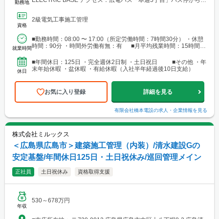
勤務地
歩2分 ※マイカー通勤可・無料駐車場あり / 社用車での通勤も相談
可能です
2級電気工事施工管理
資格
■勤務時間：08:00 〜 17:00（所定労働時間：7時間30分） ・休憩
時間：90分 ・時間外労働有無：有 ■月平均残業時間：15時間程
就業時間
度
■年間休日：125日 ・完全週休2日制 ・土日祝日 ■その他 ・年
末年始休暇 ・盆休暇 ・有給休暇（入社半年経過後10日支給）
休日
お気に入り登録
詳細を見る
有限会社橋本電設
の求人・企業情報を見る
株式会社ミルックス
＜広島県広島市＞建築施工管理（内装）/清水建設Gの
安定基盤/年間休日125日・土日祝休み/巡回管理メイン
正社員
土日祝休み
資格取得支援
530～678万円
年収