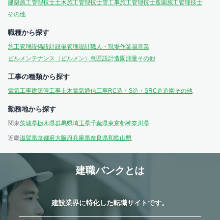
建築施工管理技士
土木施工管理技士
管工事施工管理技士
造園施工管理技士
その他
職種から探す
施工管理
設備設計
設備管理
設計
職人・現場作業員
営業
ビルメンテナンス（ビルメン）
意匠設計
造園
測量
その他
工事の種類から探す
電気工事
建築
管工事
土木
電気通信工事
RC造・S造・SRC造
造園
その他
勤務地から探す
関東
茨城県
栃木県
群馬県
埼玉県
千葉県
東京都
神奈川県
近畿
滋賀県
京都府
大阪府
兵庫県
奈良県
和歌山県
建職バンクとは
建設業界に特化した転職サイトです。