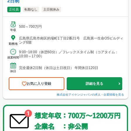
2日制
正社員
転勤なし
土日祝休み
500～700万円
年収
広島県広島市南区的場町1丁目2番21号 広島第一生命OSビルディ
ング6階
勤務地
9:00~18:00（休憩60分）／フレックスタイム制（コアタイム：
10:00～17:00）
就業時間
完全週休2日制（休日は土日祝日） 年間休日120日
休日
お気に入り登録
詳細を見る
株式会社アイケンジャパン
の求人・企業情報を見る