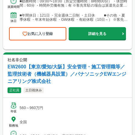
■勤務時間：09:00〜18:00（所定労働時間：8時間00分） ・休憩時
間：60分 ・時間外労働有無：有 ※客先常駐の場合は派遣先企業に
就業時間
準ずる ■月平均残業時間：10時間程度
■年間休日：121日 ・完全週休二日制 ・土日休 ■その他 ・夏
季休暇 ・年末年始休暇 ・GW休暇 ・有給休暇（10日～） ※客先常
休日
駐の場合は派遣先企業に準ずる
お気に入り登録
詳細を見る
社名非公開
EW2600【東京/愛知/大阪】安全管理・施工管理職等／
監理技術者（機械器具設置）／パナソニックEWエンジ
ニアリング株式会社
正社員
土日祝休み
560～960万円
年収
全国
勤務地