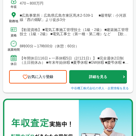
470～800万円
年収
■広島事業所：広島県広島市東区馬木2-539-1 ■最寄駅：小河原
線「西の畑駅」より徒歩3分
勤務地
【歓迎資格】 ■電気工事施工管理技士（1級・2級） ■建築施工管理
技士（1級・2級） ■電気工事士（第一種・第二種）など 【歓迎
資格
経験】 ■設備工事の実務経験
8時00分～17時00分（休憩：60分）
就業時間
【年間休日116日＋一斉休暇5日（計121日）】 ■完全週休2日制
（土日祝休み） ■年末年始休暇 ■夏季休暇 ■GW休暇 ■慶弔休暇 ■産
休日
前・産後休暇 ■育児休暇 ■介護休暇...
お気に入り登録
詳細を見る
中谷機工株式会社
の求人・企業情報を見る