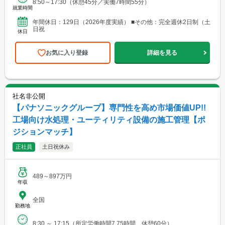
8:50～17:30（休憩45分／実働7時間55分）
就業時間
年間休日：129日（2026年度実績） ■その他：完全週休2日制（土
日祝
休日
お気に入り登録
詳細を見る
社名非公開
【パナソニックグループ】専門性を高め市場価値UP!!
工場向け水処理・ユーティリティ設備の施工管理【ポ
ジションマッチ】
正社員
土日祝休み
489～897万円
年収
全国
勤務地
8:30 ～ 17:15（所定労働時間7.75時間、休憩60分）