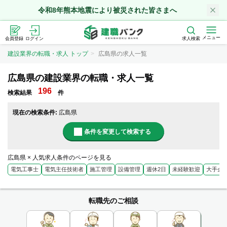
令和8年熊本地震により被災された皆さまへ
メニュー
会員登録
ログイン
求人検索
建設業界の転職・求人 トップ
広島県の求人一覧
広島県の建設業界の転職・求人一覧
196
検索結果
件
現在の検索条件:
広島県
条件を変更して検索する
広島県 × 人気求人条件のページを見る
電気工事士
電気主任技術者
施工管理
設備管理
週休2日
未経験歓迎
大手企
転職先のご相談