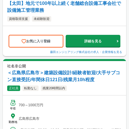
【太田】地元で100年以上続く老舗総合設備工事会社で
設備施工管理業務
資格取得支援
未経験歓迎
お気に入り登録
詳細を見る
藤田エンジニアリング株式会社
の求人・企業情報を見る
社名非公開
＜広島県広島市＞建築設備設計/経験者歓迎/大手サブコ
ン直接受託/年間休日121日/残業月10h程度
正社員
転勤なし
残業20時間以内
700～1000万円
年収
広島県広島市
勤務地