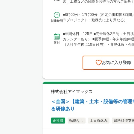
馬・茨城・埼玉・山梨・千葉・神奈川など
図、工務などの経験をお持ちの方もご応募く
現場あり。 ■関東支店 仙台事務所 宮城
験年数は不問 【土...
区中央1丁目7-4（アーケード内） 宮城商事ビ
■8時00分～17時00分（所定労働時間8時間
城県エリアのほか、青森・岩手・秋田・山
※プロジェクト・勤務先により異なる）
就業時間
に現場あり ■北日本支店 札幌営業所・建設総合技術セ
ンター(CTTC事業部) 北海道札幌市北区北1
13 NKエルムビル1F └アクセス：地下鉄「
■年間休日：125日 ■完全週休2日制（土日祝
歩3分、JR「札幌駅」徒歩9分 ※札幌を中
カレンダーあり） ■夏季休暇・年末年始休暇
休日
圏のほか、道南・道東・道北の各地区（小
（入社半年後に10日付与）・育児休暇・介
見沢・室蘭など）に現場あり。 ■関西支
準備休暇
所 兵庫県神戸市中央区東町122-2 港都ビル8
ス：「三宮・花時計前駅」から徒歩2分、「
お気に入り登録
ら徒歩8分 ※関西、近畿圏を中心としたエ
西日本（九州・四国・中国）にも現場あ
支店 大阪事務所 大阪府大阪市北区梅田1-1-3-
前第3ビル5階10号 └アクセス：阪急電鉄「
駅」、御堂筋線「梅田駅」、JR「大阪駅」
株式会社アイマックス
良好 ※関西、近畿圏を中心としたエリアの
北陸エリアにも現場あり。
＜全国＞【建築・土木・設備等の管理
る研修あり
正社員
転勤なし
土日祝休み
資格取得支