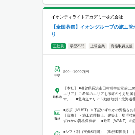
り。 ■関西支店 大阪事務所 大阪府大阪
1-1-3-500 大阪駅前第3ビル5階10号 └ア
鉄「大阪梅田駅」、御堂筋線「梅田駅」、J
イオンディライトアカデミー株式会社
よりアクセス良好 ※関西、近畿圏を中心と
ほか、東海・北陸エリアにも現場あり。
【全国募集】イオングループの施工管
り
正社員
学歴不問
上場企業
資格取得支援
500～1000万円
年収
【本社】 ■滋賀県長浜市田村町字仙堂前11
エリア】 ご希望のエリアを考慮のうえ配属
勤務地
す。 ■北海道エリア └勤務地例：北海道
北12条西23-2-5 ■東北エリア └勤務地
市宮城野区榴岡3-4-1 ■北陸信越エリア 
■必須（MUST）※下記いずれかの資格をお
新潟県新潟市中央区笹口1-2 ■関東エリア
【資格】 ・施工管理技士、建築士、監理技
資格
例：東京都千代田区神田錦町1-1-1 ■東海
ずれかの資格保有者 ■歓迎（WANT）※
務地例：愛知県名古屋市中村区名駅三丁目1
ません 【資格...
■関西エリア └勤務地例：大阪府大阪市中央
■シフト制（実働8時間） 【勤務時間例】 （1