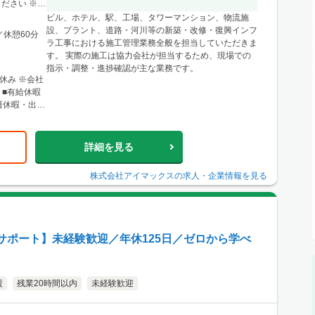
に関東圏内の
ださい ※経
県仙台市青葉
ビル、ホテル、駅、工場、タワーマンション、物流施
ル4F ※宮
設、プラント、道路・河川等の新築・改修・復興インフ
／休憩60分
形・福島など
ラ工事における施工管理業務全般を担当していただきま
す。 実際の施工は協力会社が担当するため、現場での
0条西3丁目
指示・調整・進捗確認が主な業務です。
北12条駅」徒
休み ※会社
心とした道央
 ■有給休暇
樽・千歳・岩
護休暇・出張
店 神戸営業
階 └アクセ
三宮駅」か
詳細を見る
リアのほか、
り。 ■関西
株式会社アイマックス
の求人・企業情報を見る
500 大阪駅
大阪梅田
よりアクセス
ほか、東海・
サポート】未経験歓迎／年休125日／ゼロから学べ
援
残業20時間以内
未経験歓迎