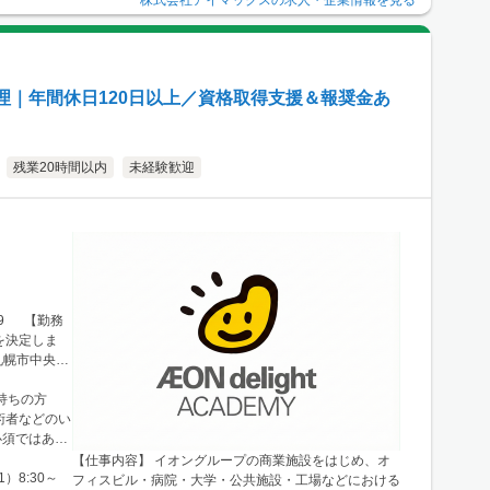
市北区梅田
クセス：阪急電
R「大阪駅」
したエリアの
理｜年間休日120日以上／資格取得支援＆報奨金あ
残業20時間以内
未経験歓迎
99 【勤務
を決定しま
札幌市中央区
例：宮城県仙台
└勤務地例：
持ちの方
 └勤務地
術者などのい
エリア └勤
必須ではあり
9番14号
【仕事内容】 イオングループの商業施設をはじめ、オ
区南船場2-
）8:30～
フィスビル・病院・大学・公共施設・工場などにおける