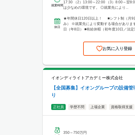
3-2 ■中国・四国エリア └勤務地例：広
17:30 （2）13:00～22:00 （3）8:00～翌
就業時間
区段原南1-3-52 ■九州エリア └勤務地
は少なめの環境です。 ◎就業先により...
市博多区奈良屋町2-1 ※各エリア内で施
担当いただく際、現場によっては、自宅ま
★年間休日120日以上！ ■シフト制（月9
のホテルから直行直帰をお願いする場合が
み） ※就業先により変動する場合があります
休日
日（年8日） ■有給休暇（初年度10日／法定
弔休暇...
お気に入り登録
イオンディライトアカデミー株式会社
【全国募集】イオングループの設備管
り
正社員
学歴不問
上場企業
資格取得支援
350～750万円