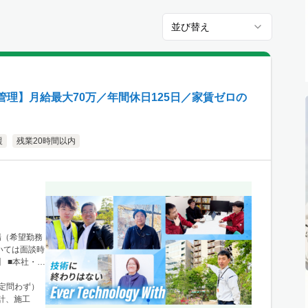
並び替え
理】月給最大70万／年間休日125日／家賃ゼロの
援
残業20時間以内
場（希望勤務
いては面談時
 ■本社・関
1 ニュース
新宿駅」から徒
限定問わず）
、栃木・群
計、施工