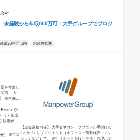
式会社
用】 未経験から年収600万可！大手グループでプロジ
残業20時間以内
未経験歓迎
希望を考慮し
N 30階
xcel）が
手技術者の
【主な業務内容】 大手ゼネコン・サブコンが手掛ける
👉街づくりプロジェクト（オフィス・商業施設・マン
0分） ※プロ
ションなど）で、 進行サポートを行う事務・管理ポジ