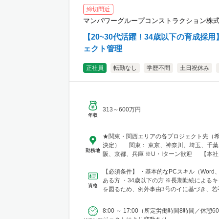
締切間近
マンパワーグループコンストラクション株
【20~30代活躍！34歳以下の育成採
ェクト管理
正社員
転勤なし
学歴不問
土日祝休み
313～600万円
年収
★関東・関西エリアの各プロジェクト先（
決定） 関東： 東京、神奈川、埼玉、千葉 関西： 大
勤務地
阪、京都、兵庫 ※U・Iターン歓迎 【本社】 東京都港
区芝浦三丁目1番1号 田町ステーションタワー
【必須条件】 ・基本的なPCスキル（Word、E
ある方 ・34歳以下の方 ※長期勤続によるキャリア形成
資格
を図るため、例外事由3号のイに基づき、若
育成を目...
8:00 ～ 17:00（所定労働時間8時間／休憩6