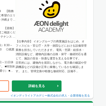
99 【勤務
ご希望のエリ
～沖縄まで、
■東北 └仙
布・西東京 └
方 【資格】
・船橋・市
度ご相談くだ
谷・久喜・三
テナンス な
名古屋・春日
【仕事内容】 イオングループの商業施設をはじめ、オ
・小牧 └岐
）8:30～
フィスビル・官公庁・大学・病院などにおける設備管理
岡・浜松・沼
8:00 ◎残業
業務を担当していただきます。 電気・空調・給排水・
ア・梅田エリ
消防設備など、建物内設備の点検・保守・修繕対応を通
└神戸市・西
じて、施設の安全・快適な運営を支える仕事です。
・舞鶴・木
日～11日休
日常的には、建物内を巡回しながら、電力量の確認や空
八幡 └滋
。 ■特別休
調機器などの設備が正常に稼働しているかを確認しま
和歌山・新
通り） ■慶
す。 また、管球交換や軽微な修繕対応、設備不...
国 └広島市
津山
詳細を見る
イオンディライトアカデミー株式会社
の求人・企業情報を見る