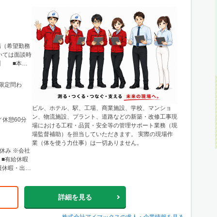
場（希望勤務
いては面談時
】 ■本
23-1 ニ
王線「新宿駅」
限定問わ
のほか、栃
川などに関東
 宮城県仙台
ビル、ホテル、駅、工場、商業施設、学校、マンショ
城商事ビル
ン、物流施設、プラント、道路などの新築・改修工事現
／休憩60分
田・山形・
場における工程・品質・安全等の管理サポート業務（現
営業所・建設
場監督補助）を担当していただきます。 実際の現場作
市北区北10
業（体を使う力仕事）は一切ありません。
：地下鉄「北
休み ※会社
※札幌を中心
 ■有給休暇
各地区（小
護休暇・出張
。 ■関西支
2 港都ビル8
歩2分、
詳細を見る
中心としたエ
にも現場あ
株式会社アイマックス
の求人・企業情報を見る