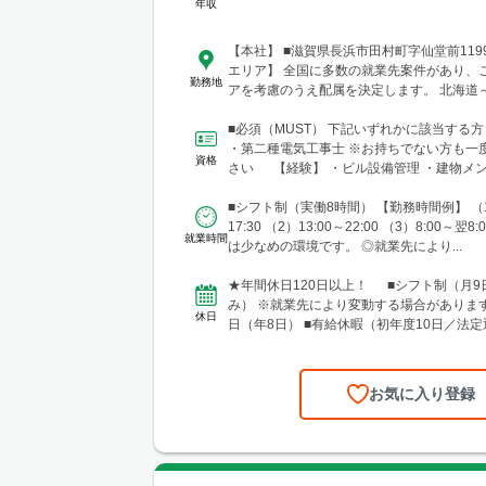
年収
【本社】 ■滋賀県長浜市田村町字仙堂前11
エリア】 全国に多数の就業先案件があり、
勤務地
アを考慮のうえ配属を決定します。 北海道
幅広いエリアで勤務可能です。 ■北海道 
台市 ■関東 └東京23区 └町田・立川・調
■必須（MUST） 下記いずれかに該当する
横浜・川崎・相模原・海老名・厚木 └千葉
・第二種電気工事士 ※お持ちでない方も一
資格
川・柏・浦安・市原 └さいたま・川越・越
さい 【経験】 ・ビル設備管理 ・建物メン
郷・川口 └高崎 └宇都宮・日光 ■東海 └
どの...
井・豊橋・岡崎・長久手・日進・稲沢・清須
■シフト制（実働8時間） 【勤務時間例】 （1
阜・各務原 └津・四日市・桑名・志摩 └静
17:30 （2）13:00～22:00 （3）8:00～翌
就業時間
津・御殿場 ■関西 └大阪市・なんばエリ
は少なめの環境です。 ◎就業先により...
ア・高槻・吹田・茨木・池田・和泉・泉南 
宮・尼崎・姫路・加古川 └京都市・長岡京
★年間休日120日以上！ ■シフト制（月9
津・木津川・城陽・京田辺・福知山・綾部・
み） ※就業先により変動する場合があります
休日
賀・大津・草津・近江八幡・長浜・米原 └
日（年8日） ■有給休暇（初年度10日／法定
宮・田辺 └奈良市・橿原・大和郡山 ■中四
弔休暇...
（安佐南区・南区）・福山 └岡山・倉敷・
お気に入り登録