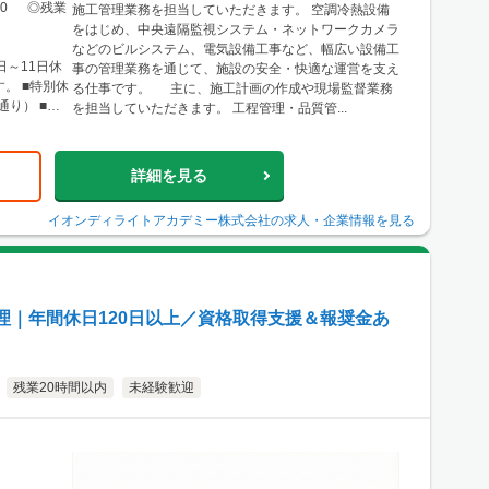
島県広島市南
8:00 ◎残業
施工管理業務を担当していただきます。 空調冷熱設備
例：福岡県福岡
をはじめ、中央遠隔監視システム・ネットワークカメラ
工管理業務を
などのビルシステム、電気設備工事など、幅広い設備工
たは現場付近
日～11日休
事の管理業務を通じて、施設の安全・快適な運営を支え
あります。
。 ■特別休
る仕事です。 主に、施工計画の作成や現場監督業務
通り） ■慶
を担当していただきます。 工程管理・品質管...
詳細を見る
イオンディライトアカデミー株式会社
の求人・企業情報を見る
理｜年間休日120日以上／資格取得支援＆報奨金あ
残業20時間以内
未経験歓迎