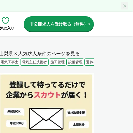
非公開求人を受け取る（無料）
気に入り
山梨県 × 人気求人条件のページを見る
電気工事士
電気主任技術者
施工管理
設備管理
週休2日
未経験歓迎
大手