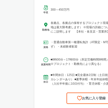
300～450万円
年収
各拠点、各拠点の保有するプロジェクト現
地は最大限考慮します） ※現場の詳細につ
勤務地
にご説明します 【本社・各支店・営業所
社・関東支店 東京営業所 東京都渋谷区代々木2-
ューステートメナー1055 └アクセス：京
・普通自動車第一種運転免許（AT限定・MT
から徒歩5分 ※東京都を中心とした首都圏
ず） ・未経験者歓迎
資格
木・群馬・茨城・埼玉・山梨・千葉・神奈
圏内の現場あり。 ■関東支店 仙台事務所
市青葉区中央1丁目7-4（アーケード内） 宮
■8時00分～17時00分（所定労働時間8時間
4F ※宮城県エリアのほか、青森・岩手・秋
※プロジェクト・勤務先により異なる）
就業時間
福島などに現場あり ■北日本支店 札幌
総合技術センター(CTTC事業部) 北海道札幌
条西3丁目13 NKエルムビル1F └アクセス
■年間休日：125日 ■完全週休2日制（土日祝
12条駅」徒歩3分、JR「札幌駅」徒歩9分 
カレンダーあり） ■夏季休暇・年末年始休暇
休日
とした道央圏のほか、道南・道東・道北の
（入社半年後に10日付与）・育児休暇・介
樽・千歳・岩見沢・室蘭など）に現場あり
準備休暇
店 神戸営業所 兵庫県神戸市中央区東町122-
階 └アクセス：「三宮・花時計前駅」から徒
お気に入り登録
「三宮駅」から徒歩8分 ※関西、近畿圏を
リアのほか、西日本（九州・四国・中国）