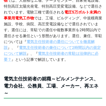
物
では、大規模な工場、データセンター、自家発電設備、
特別高圧太陽光発電、特別高圧受変電設備、などで選任さ
れています。電験三種で選任される
電圧5万ボルト未満の
事業用電気工作物
では、工場、ビルディング、中規模商業
施設、学校、病院、高圧受電設備などで選任されていま
す。選任には、常駐での選任や複数事業所を2時間以内で
選任させる兼任という形態があります。選任、兼任、常駐
については『
電気主任技術者の選任についてを徹底解
説
』、『
電気主任技術者の兼任について2時間以内の規定
について解説
』、『
電気主任技術者の常駐は法律的に必
要？
』という記事で解説しています。
電気主任技術者の就職～ビルメンテナンス、
電力会社、公務員、工場、メーカー、再エネ
～