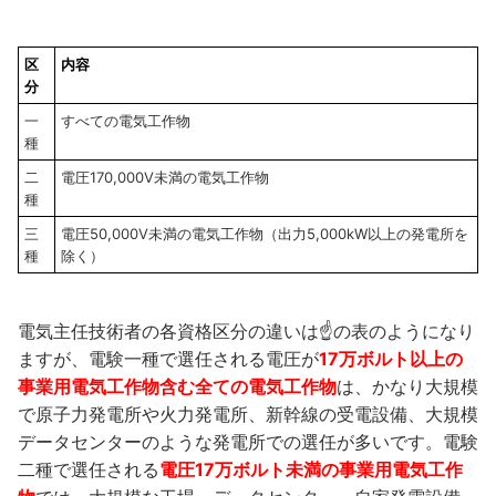
区
内容
分
一
すべての電気工作物
種
二
電圧170,000V未満の電気工作物
種
三
電圧50,000V未満の電気工作物（出力5,000kW以上の発電所を
種
除く）
電気主任技術者の各資格区分の違いは☝の表のようになり
ますが、電験一種で選任される電圧が
17万ボルト以上の
事業用電気工作物含む全ての電気工作物
は、かなり大規模
で原子力発電所や火力発電所、新幹線の受電設備、大規模
データセンターのような発電所での選任が多いです。電験
二種で選任される
電圧17万ボルト未満の事業用電気工作