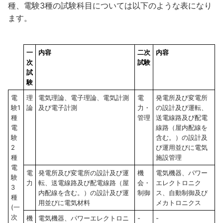
種、電験3種の試験科目については以下のような表になり
ます。
一
内容
二次
内容
次
試験
試
験
電
理
電気理論、電子理論、電気計測
電
発電所及び変電所
験1
論
及び電子計測
力・
の設計及び運転、
種
管理
送電線路及び配電
電
線路（屋内配線を
験
含む。）の設計及
2
び運用並びに電気
種
施設管理
電
電
発電所及び変電所の設計及び運
機
電気機器、パワー
験
力
転、送電線路及び配電線路（屋
会・
エレクトロニク
3
内配線を含む。）の設計及び運
制御
ス、自動制御及び
種
用並びに電気材料
メカトロニクス
(一
次
機
電気機器、パワーエレクトロニ
-
-