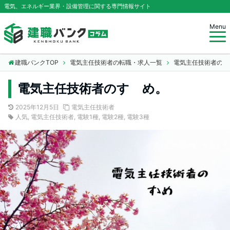
電気、エネルギー業界・設備管理に関する専門情報サイト
Menu
建職バンクTOP
電気主任技術者の転職・求人一覧
電気主任技術者のコ
電気主任技術者のすゝめ。
2025年12月5日
電気主任技術者
人気
,
電気主任技術者
,
電験1種
,
電験2種
,
電験3種