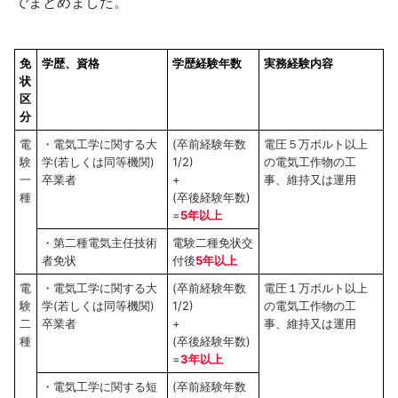
でまとめました。
免
学歴、資格
学歴経験年数
実務経験内容
状
区
分
電
・電気工学に関する大
(卒前経験年数
電圧５万ボルト以上
験
学(若しくは同等機関)
1/2)
の電気工作物の工
一
卒業者
+
事、維持又は運用
種
(卒後経験年数)
=
5年以上
・第二種電気主任技術
電験二種免状交
者免状
付後
5年以上
電
・電気工学に関する大
(卒前経験年数
電圧１万ボルト以上
験
学(若しくは同等機関)
1/2)
の電気工作物の工
二
卒業者
+
事、維持又は運用
種
(卒後経験年数)
=
3年以上
・電気工学に関する短
(卒前経験年数