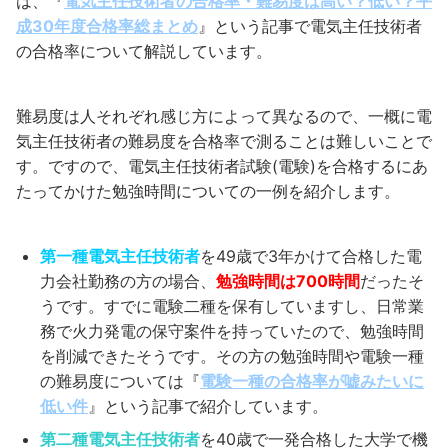
は、『
電気主任技術者の合格率・難易度は高い？低い？平
成30年度合格率総まとめ
』という記事で電気主任技術者
の合格率について解説しています。
難易度は人それぞれ感じ方によって異なるので、一概に電
気主任技術者の難易度を合格率で測ることは難しいことで
す。ですので、電気主任技術者試験(電験)を合格するにあ
たってかけた勉強時間についての一例を紹介します。
第一種電気主任技術者
を49歳で3年かけて合格した電
力会社勤務の方の場合、
勉強時間は700時間
だったそ
うです。すでに電験二種を保有していますし、日常業
務で火力発電の保守案件を持っていたので、勉強時間
を削減できたそうです。その方の勉強時間や電験一種
の難易度については『
電験一種の合格率が嘘みたいに
低い件
』という記事で紹介しています。
第二種電気主任技術者
を40歳で一発合格した大学で機