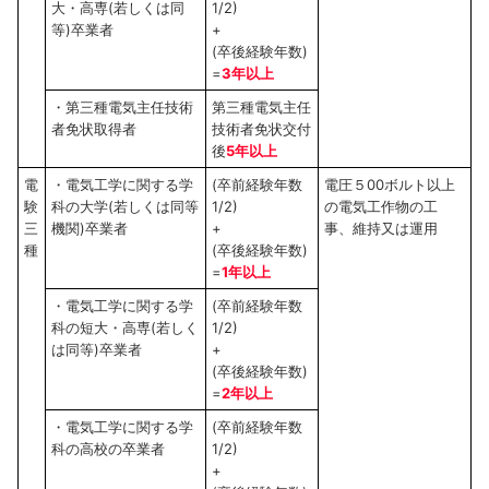
大・高専(若しくは同
1/2)
等)卒業者
+
(卒後経験年数)
=
3年以上
・第三種電気主任技術
第三種電気主任
者免状取得者
技術者免状交付
後
5年以上
電
・電気工学に関する学
(卒前経験年数
電圧５00ボルト以上
験
科の大学(若しくは同等
1/2)
の電気工作物の工
三
機関)卒業者
+
事、維持又は運用
種
(卒後経験年数)
=
1年以上
・電気工学に関する学
(卒前経験年数
科の短大・高専(若しく
1/2)
は同等)卒業者
+
(卒後経験年数)
=
2年以上
・電気工学に関する学
(卒前経験年数
科の高校の卒業者
1/2)
+