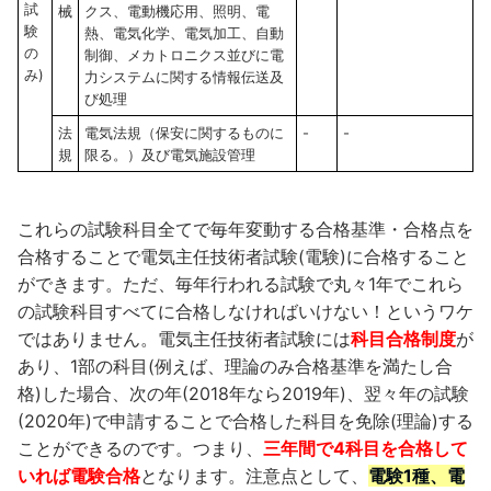
試
械
クス、電動機応用、照明、電
験
熱、電気化学、電気加工、自動
の
制御、メカトロニクス並びに電
み)
力システムに関する情報伝送及
び処理
法
電気法規（保安に関するものに
-
-
規
限る。）及び電気施設管理
これらの試験科目全てで毎年変動する合格基準・合格点を
合格することで電気主任技術者試験(電験)に合格すること
ができます。ただ、毎年行われる試験で丸々1年でこれら
の試験科目すべてに合格しなければいけない！というワケ
ではありません。電気主任技術者試験には
科目合格制度
が
あり、1部の科目(例えば、理論のみ合格基準を満たし合
格)した場合、次の年(2018年なら2019年)、翌々年の試験
(2020年)で申請することで合格した科目を免除(理論)する
ことができるのです。つまり、
三年間で4科目を合格して
いれば電験合格
となります。注意点として、
電験1種、電