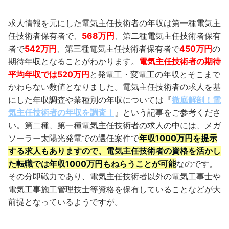
求人情報を元にした電気主任技術者の年収は第一種電気主
任技術者保有者で、
568万円
、第二種電気主任技術者保有
者で
542万円
、第三種電気主任技術者保有者で
450万円
の
期待年収となることがわかります。
電気主任技術者の期待
平均年収では520万円
と発電工・変電工の年収とそこまで
かわらない数値となりました。電気主任技術者の求人を基
にした年収調査や業種別の年収については『
徹底解剖！電
気主任技術者の年収を調査！
』という記事をご参考くださ
い。第二種、第一種電気主任技術者の求人の中には、メガ
ソーラー太陽光発電での選任案件で
年収1000万円を提示
する求人もありますので
、
電気主任技術者の資格を活かし
た転職では年収1000万円もねらうことが可能
なのです。
その分即戦力であり、電気主任技術者以外の電気工事士や
電気工事施工管理技士等資格を保有していることなどが大
前提となっているようですが。