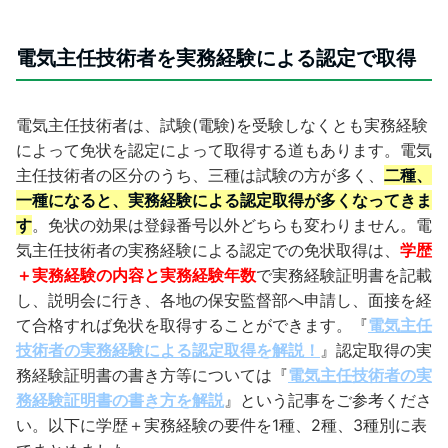
電気主任技術者を実務経験による認定で取得
電気主任技術者は、試験(電験)を受験しなくとも実務経験
によって免状を認定によって取得する道もあります。電気
主任技術者の区分のうち、三種は試験の方が多く、
二種、
一種になると、実務経験による認定取得が多くなってきま
す
。免状の効果は登録番号以外どちらも変わりません。電
気主任技術者の実務経験による認定での免状取得は、
学歴
＋実務経験の内容と実務経験年数
で実務経験証明書を記載
し、説明会に行き、各地の保安監督部へ申請し、面接を経
て合格すれば免状を取得することができます。『
電気主任
技術者の実務経験による認定取得を解説！
』認定取得の実
務経験証明書の書き方等については『
電気主任技術者の実
務経験証明書の書き方を解説
』という記事をご参考くださ
い。以下に学歴＋実務経験の要件を1種、2種、3種別に表