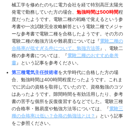
械工学を修めたのちに電力会社を経て特別高圧太陽光
発電で勤務していた方の場合、
勉強時間は500時間
程
度だったようです。電験二種の戦略で覚えるという参
考書や一次試験完全攻略解答という電験二種でメジャ
ーな参考書で電験二種を合格したようです。その方の
電験二種の勉強方法や難易度については『
電験二種の
合格率が低すぎる件について。勉強方法等
』、電験二
種の参考書については、『
電験二種のおすすめ参考
書
』という記事を参考ください。
第三種電気主任技術者
を大学時代に合格した方の場
合、勉強時間は400時間程度だったようです。これま
でに沢山の資格を取得していたので、資格勉強のコツ
はあったようです。隙間時間を有効活用したり、参考
書の苦手な個所を反復復習するなどでした。電験三種
の合格率・難易度や勉強方法等については、『
電験三
種の合格率は低い？合格の勉強法とは？
』という記事
をご参照ください。