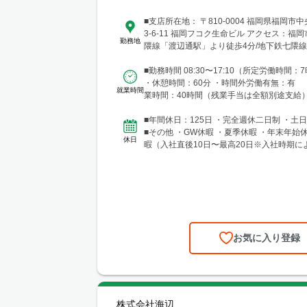
■支店所在地： 〒810-0004 福岡県福岡市
3-6-11 福岡フコク生命ビル アクセス：福
勤務地
隈線「渡辺通駅」より徒歩4分/地下鉄七隈
駅」より徒歩5分/西鉄天神大牟田線「薬院
7分
■勤務時間 08:30〜17:10（所定労働時間：7
・休憩時間：60分 ・時間外労働有無：有 
就業時間
業時間：40時間（残業手当は全額別途支給
■年間休日：125日 ・完全週休二日制 
■その他 ・GW休暇 ・夏季休暇 ・年末年始
休日
暇（入社直後10日〜最高20日※入社時期に
降...
お気に入り登録
株式会社海辺