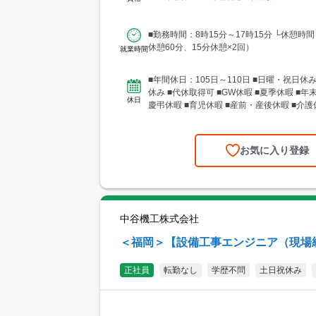
■勤務時間：8時15分～17時15分 └休憩時
休憩60分、15分休憩×2回）
就業時間
■年間休日：105日～110日 ■日曜・祝日休み
休み ■代休取得可 ■GW休暇 ■夏季休暇 ■年
休日
慶弔休暇 ■育児休暇 ■産前・産後休暇 ■介護休暇
お気に入り登録
中谷機工株式会社
＜福岡＞【設備工事エンジニア（現場
正社員
転勤なし
学歴不問
土日祝休み