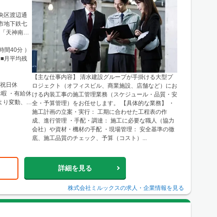
中央区渡辺通
岡市地下鉄七
線「天神南
駅」より徒歩
時間40分 ）
■月平均残
）
【主な仕事内容】 清水建設グループが手掛ける大型プ
・土日祝日休
ロジェクト（オフィスビル、商業施設、店舗など）にお
休暇 ・有給休
ける内装工事の施工管理業務（スケジュール・品質・安
より変動、以
全・予算管理）をお任せします。 【具体的な業務】 ・
施工計画の立案・実行： 工期に合わせた工程表の作
成、進行管理 ・手配・調達： 施工に必要な職人（協力
会社）や資材・機材の手配 ・現場管理： 安全基準の徹
底、施工品質のチェック、予算（コスト）...
詳細を見る
株式会社ミルックス
の求人・企業情報を見る