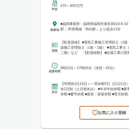
470～800万円
年収
■福岡事業所：福岡県福岡市東区和白6-6-1
駅：JR香椎線「和白駅」より徒歩13分
勤務地
【歓迎資格】 ■電気工事施工管理技士（1級・
築施工管理技士（1級・2級） ■電気工事士
資格
二種）など 【歓迎経験】 ■設備工事の実
8時15分～17時00分（休憩：45分）
就業時間
【年間休日116日＋一斉休暇5日（計121日）
休2日制（土日祝休み） ■年末年始休暇 ■夏季
休日
休暇 ■慶弔休暇 ■産前・産後休暇 ■育児休暇 ■
お気に入り登録