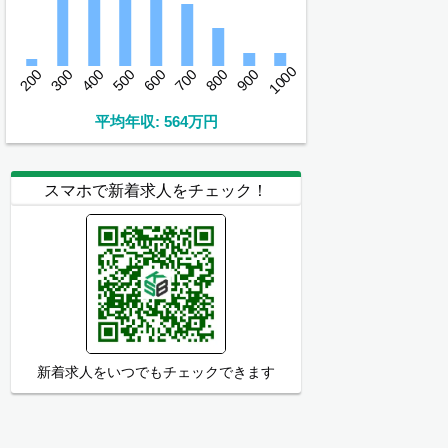
1000
200
300
400
500
600
700
800
900
平均年収: 564万円
スマホで新着求人をチェック！
新着求人をいつでもチェックできます