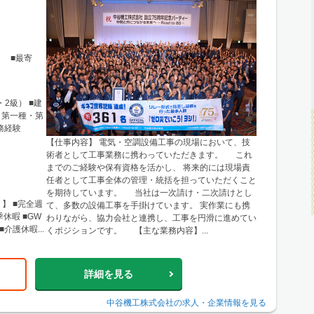
0 ■最寄
2級） ■建
（第一種・第
務経験
【仕事内容】 電気・空調設備工事の現場において、技
術者として工事業務に携わっていただきます。 これ
までのご経験や保有資格を活かし、 将来的には現場責
任者として工事全体の管理・統括を担っていただくこと
を期待しています。 当社は一次請け・二次請けとし
】 ■完全週
て、多数の設備工事を手掛けています。 実作業にも携
休暇 ■GW
わりながら、協力会社と連携し、工事を円滑に進めてい
介護休暇...
くポジションです。 【主な業務内容】...
詳細を見る
中谷機工株式会社
の求人・企業情報を見る