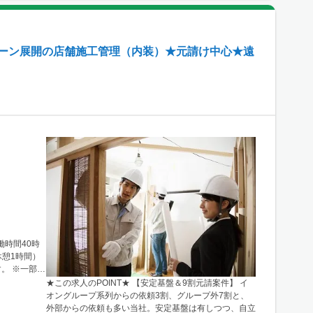
ェーン展開の店舗施工管理（内装）★元請け中心★遠
働時間40時
。 ※一部
★この求人のPOINT★ 【安定基盤＆9割元請案件】 イ
オングループ系列からの依頼3割、グループ外7割と、
外部からの依頼も多い当社。安定基盤は有しつつ、自立