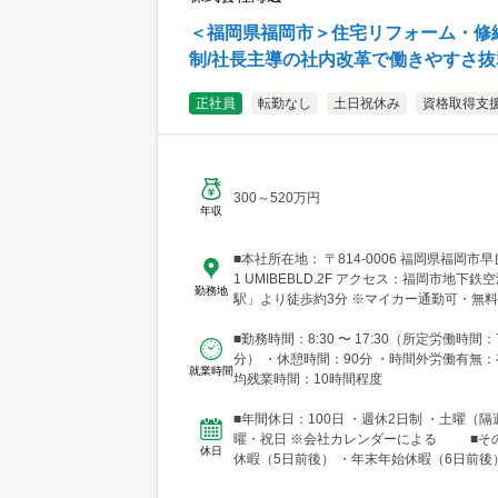
＜福岡県福岡市＞住宅リフォーム・修繕
制/社長主導の社内改革で働きやすさ
正社員
転勤なし
土日祝休み
資格取得支
300～520万円
年収
■本社所在地： 〒814-0006 福岡県福岡市早
1 UMIBEBLD.2F アクセス：福岡市地下
勤務地
駅」より徒歩約3分 ※マイカー通勤
■勤務時間：8:30 〜 17:30（所定労働時間：
分） ・休憩時間：90分 ・時間外労働有無
就業時間
均残業時間：10時間程度
■年間休日：100日 ・週休2日制 ・土曜（
曜・祝日 ※会社カレンダーによる ■その
休日
休暇（5日前後） ・年末年始休暇（6日前後
・慶弔...