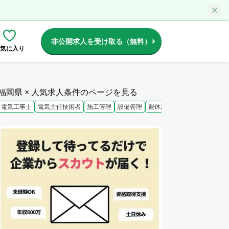
非公開求人を受け取る（無料）
気に入り
福岡県 × 人気求人条件のページを見る
電気工事士
電気主任技術者
施工管理
設備管理
週休2日
未経験歓迎
大手