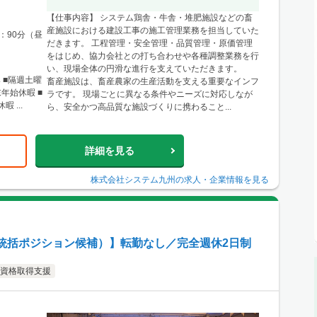
【仕事内容】 システム鶏舎・牛舎・堆肥施設などの畜
産施設における建設工事の施工管理業務を担当していた
間：90分（昼
だきます。 工程管理・安全管理・品質管理・原価管理
をはじめ、協力会社との打ち合わせや各種調整業務を行
い、現場全体の円滑な進行を支えていただきます。
 ■隔週土曜
畜産施設は、畜産農家の生産活動を支える重要なインフ
末年始休暇 ■
ラです。 現場ごとに異なる条件やニーズに対応しなが
 ...
ら、安全かつ高品質な施設づくりに携わること...
詳細を見る
株式会社システム九州
の求人・企業情報を見る
統括ポジション候補）】転勤なし／完全週休2日制
資格取得支援