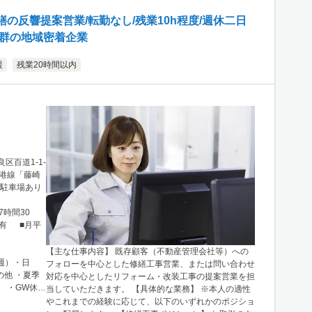
の反響提案営業/転勤なし/残業10h程度/週休二日
抜群の地域密着企業
援
残業20時間以内
良区百道1-1-
鉄空港線「藤崎
可・無料駐車場あり
7時間30
：有 ■月平
【主な仕事内容】 既存顧客（不動産管理会社等）への
隔週）・日
フォローを中心とした修繕工事営業、または問い合わせ
他 ・夏季
対応を中心としたリフォーム・改装工事の提案営業を担
） ・GW休暇
当していただきます。 【具体的な業務】 ※本人の適性
やこれまでの経験に応じて、以下のいずれかのポジショ