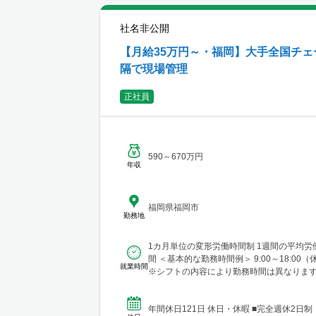
社名非公開
【月給35万円～・福岡】大手全国チ
隔で現場管理
正社員
590～670万円
年収
福岡県福岡市
勤務地
1カ月単位の変形労働時間制 1週間の平均労
間 ＜基本的な勤務時間例＞ 9:00～18:00（休憩1時間）
就業時間
※シフトの内容により勤務時間は異なります
部...
年間休日121日 休日・休暇 ■完全週休2日制