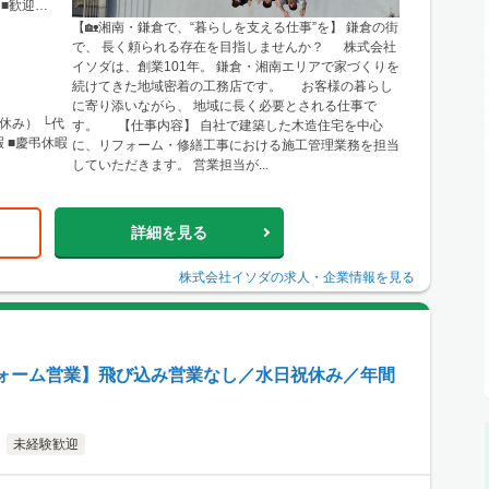
■歓迎
【🏡湘南・鎌倉で、“暮らしを支える仕事”を】 鎌倉の街
で、 長く頼られる存在を目指しませんか？ 株式会社
イソダは、創業101年。 鎌倉・湘南エリアで家づくりを
続けてきた地域密着の工務店です。 お客様の暮らし
に寄り添いながら、 地域に長く必要とされる仕事で
休み） └代
す。 【仕事内容】 自社で建築した木造住宅を中心
暇 ■慶弔休暇
に、リフォーム・修繕工事における施工管理業務を担当
していただきます。 営業担当が...
詳細を見る
株式会社イソダ
の求人・企業情報を見る
ォーム営業】飛び込み営業なし／水日祝休み／年間
未経験歓迎