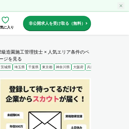
非公開求人を受け取る（無料）
気に入り
2級造園施工管理技士 × 人気エリア条件のペ
ージを見る
茨城県
埼玉県
千葉県
東京都
神奈川県
大阪府
兵庫県