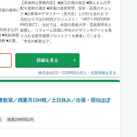
【具体的な業務内容】 ■施工計画の策定 ■職人さんの手
配や資材の選定 ■現場の進捗管理、安全・品質のチェッ
 各現場の進捗に
ク ■お客様やデザイナー（美大生）との打ち合わせ 💡
当社ならではの特別プロジェクト：『ART × REFORM
PROJECT』 当社では、全国の美術大学・芸術系学生と
1日好きな日
提携し、リフォーム現場に学生のデザインやアートを取
暇 ■有給休暇
り入れる産学連携プロジェクトを推進しています。
 ■介護...
「学生の斬新なア...
詳細を見る
株式会社CO・COORD
の求人・企業情報を見る
者歓迎／残業月15H程／土日休み／出張・宿泊ほぼ
援
残業20時間以内