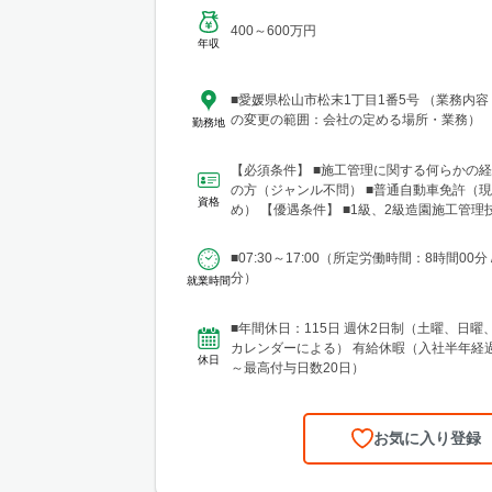
400～600万円
年収
■愛媛県松山市松末1丁目1番5号 （業務内
の変更の範囲：会社の定める場所・業務）
勤務地
【必須条件】 ■施工管理に関する何らかの
の方（ジャンル不問） ■普通自動車免許（
資格
め） 【優遇条件】 ■1級、2級造園施工管理技士 ■2級土
木施工管理技士
■07:30～17:00（所定労働時間：8時間00分 
分）
就業時間
■年間休日：115日 週休2日制（土曜、日曜
カレンダーによる） 有給休暇（入社半年経過
休日
～最高付与日数20日）
お気に入り登録