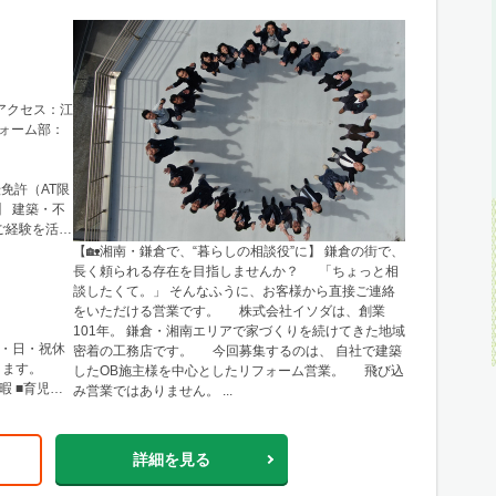
└アクセス：江
ォーム部：
転免許（AT限
】 建築・不
ご経験を活か
【🏡湘南・鎌倉で、“暮らしの相談役”に】 鎌倉の街で、
長く頼られる存在を目指しませんか？ 「ちょっと相
談したくて。」 そんなふうに、お客様から直接ご連絡
をいただける営業です。 株式会社イソダは、創業
101年。 鎌倉・湘南エリアで家づくりを続けてきた地域
水・日・祝休
密着の工務店です。 今回募集するのは、 自社で建築
きます。
したOB施主様を中心としたリフォーム営業。 飛び込
暇 ■育児休
み営業ではありません。 ...
詳細を見る