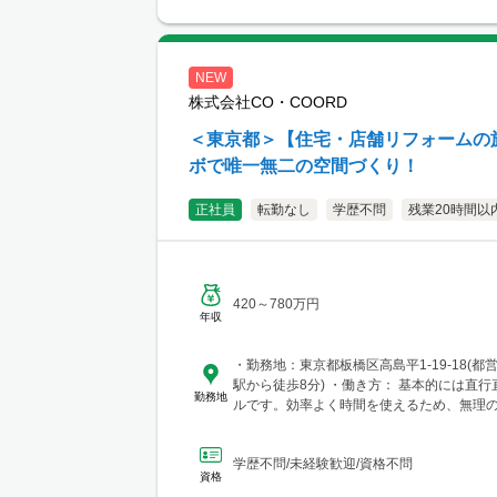
NEW
株式会社CO・COORD
＜東京都＞【住宅・店舗リフォームの
ボで唯一無二の空間づくり！
正社員
転勤なし
学歴不問
残業20時間以
420～780万円
年収
・勤務地：東京都板橋区高島平1-19-18(都
駅から徒歩8分) ・働き方： 基本的には直
勤務地
ルです。効率よく時間を使えるため、無理
が可能です。 ※転勤はありません 。
学歴不問/未経験歓迎/資格不問
資格