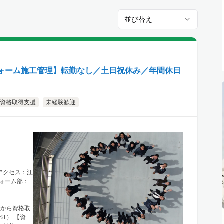
並び替え
ォーム施工管理】転勤なし／土日祝休み／年間休日
資格取得支援
未経験歓迎
└アクセス：江
ォーム部：
れから資格取
T） 【資