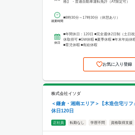
格】 ・普通自動車運転免許（AT限定可） 
（WANT）...
■8時30分～17時30分（休憩あり）
就業時間
■年間休日：120日 ■完全週休2日制（土日祝
休取得可 ■GW休暇 ■夏季休暇 ■年末年始休
休日
■育児休暇 ■有給休暇
お気に入り登録
株式会社イソダ
＜鎌倉・湘南エリア＞【木造住宅リフ
休日120日
正社員
転勤なし
学歴不問
資格取得支援