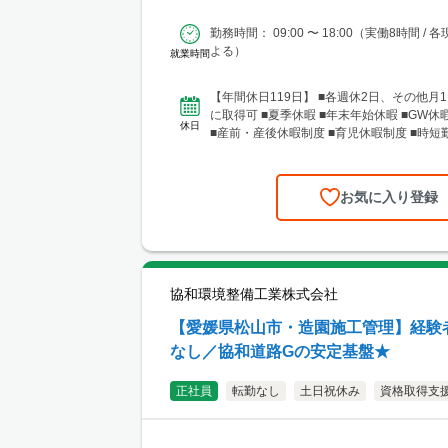
勤務時間： 09:00 〜 18:00（実働8時間 /
よる）
就業時間
【年間休日119日】 ■各週休2日、その他月
に取得可 ■夏季休暇 ■年末年始休暇 ■GW休
休日
■産前・産後休暇制度 ■育児休暇制度 ■時短勤務
お気に入り登録
協和環境整備工業株式会社
【愛媛県松山市・造園施工管理】経験
なし／協和道路Gの安定基盤★
正社員
転勤なし
土日祝休み
資格取得支