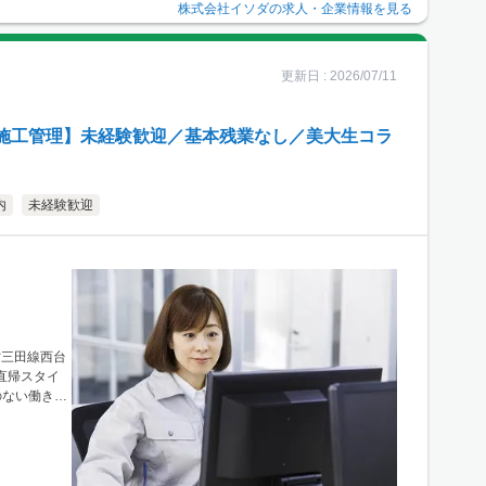
株式会社イソダ
の求人・企業情報を見る
更新日 :
2026/07/11
施工管理】未経験歓迎／基本残業なし／美大生コラ
内
未経験歓迎
営三田線西台
行直帰スタイ
のない働き方