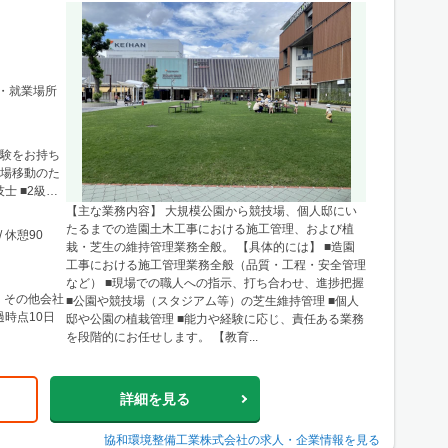
容・就業場所
経験をお持ち
現場移動のた
【主な業務内容】 大規模公園から競技場、個人邸にい
たるまでの造園土木工事における施工管理、および植
/ 休憩90
栽・芝生の維持管理業務全般。 【具体的には】 ■造園
工事における施工管理業務全般（品質・工程・安全管理
など） ■現場での職人への指示、打ち合わせ、進捗把握
、その他会社
■公園や競技場（スタジアム等）の芝生維持管理 ■個人
時点10日
邸や公園の植栽管理 ■能力や経験に応じ、責任ある業務
を段階的にお任せします。 【教育...
詳細を見る
協和環境整備工業株式会社
の求人・企業情報を見る