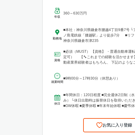
360～630万円
年収
■本社：神奈川県鎌倉市腰越4丁目9番7号 
ノ島電鉄線「腰越駅」より徒歩7分 ■リフ
勤務地
神奈川県鎌倉市津235
■必須（MUST） 【資格】 ・普通自動車運
定可） 【🔧これまでの経験を活かせます
資格
動産業界経験者はもちろん、 下記のような
して活躍し...
■9時00分～17時30分（休憩あり）
就業時間
■年間休日：120日程度 ■完全週休2日制（
み） └休日出勤時は振替休日を取得いただ
休日
■GW休暇 ■夏季休暇 ■年末年始休暇 ■慶弔休
暇 ■有給休暇
お気に入り登録