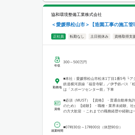
協和環境整備工業株式会社
＜愛媛県松山市＞【造園工事の施工管
正社員
転勤なし
土日祝休み
資格取得支
300～500万円
年収
■本社：愛媛県松山市松末1丁目1番5号 └
鉄道横河原線「福音寺駅」／伊予鉄バス「
勤務地
は「スポーツセンター前」下車
■必須（MUST） 【資格】 ・普通自動車免
のため） 【経験】 ・職種・業界未経験、社会人未経験
資格
の方大歓迎 ・これまでの職務経歴や経験は
ん（ポテンシ...
■07時30分～17時00分（休憩90分）
就業時間