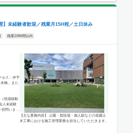
理】未経験者歓迎／残業月15H程／土日休み
援
残業20時間以内
アクセス：伊予
松末橋」また
許（現場移動
一切問いませ
【主な業務内容】 公園・競技場・個人邸などの造園土
木工事における施工管理業務を担当していただきます。