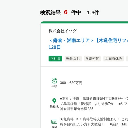
6
検索結果
件
中
1-
6
件
株式会社イソダ
＜鎌倉・湘南エリア＞【木造住宅リフ
120日
正社員
転勤なし
学歴不問
土日祝休み
360～630万円
年収
■本社：神奈川県鎌倉市腰越4丁目9番7号 
ノ島電鉄線「腰越駅」より徒歩7分 ■リフ
勤務地
神奈川県鎌倉市津235
★無資格OK！ 資格取得支援制度あり！ こ
得を目指したい方も大歓迎！ ■必須（MUS
資格