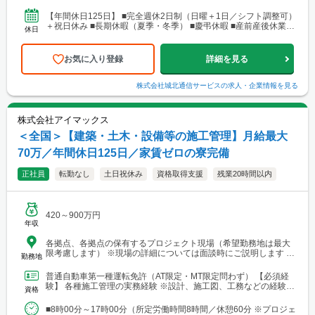
る場合あり ・今後はシフト制で調...
【年間休日125日】 ■完全週休2日制（日曜＋1日／シフト調整可）
＋祝日休み ■長期休暇（夏季・冬季） ■慶弔休暇 ■産前産後休業／
休日
育児休業 ■介護休暇 ■年次有給休暇
お気に入り登録
詳細を見る
株式会社城北通信サービス
の求人・企業情報を見る
株式会社アイマックス
＜全国＞【建築・土木・設備等の施工管理】月給最大
70万／年間休日125日／家賃ゼロの寮完備
正社員
転勤なし
土日祝休み
資格取得支援
残業20時間以内
420～900万円
年収
各拠点、各拠点の保有するプロジェクト現場（希望勤務地は最大
限考慮します） ※現場の詳細については面談時にご説明します
勤務地
【本社・各支店・営業所】 ■本社・関東支店 東京営業所 東京都渋
谷区代々木2-23-1 ニューステートメナー1055 └アクセス：京王線
普通自動車第一種運転免許（AT限定・MT限定問わず） 【必須経
「新宿駅」から徒歩5分 ※東京都を中心とした首都圏のほか、栃
験】 各種施工管理の実務経験 ※設計、施工図、工務などの経験を
資格
木・群馬・茨城・埼玉・山梨・千葉・神奈川などに関東圏内の現
お持ちの方もご応募ください ※経験年数は不問 【土...
場あり。 ■関東支店 仙台事務所 宮城県仙台市青葉区中央1丁目
■8時00分～17時00分（所定労働時間8時間／休憩60分 ※プロジェ
7-4（アーケード内） 宮城商事ビル4F ※宮城県エリアのほか、青