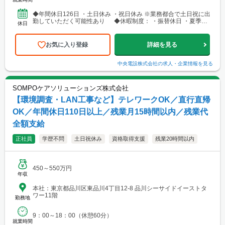
◆年間休日126日 ・土日休み ・祝日休み ※業務都合で土日祝に出
勤していただく可能性あり ◆休暇制度： ・振替休日 ・夏季休
休日
日 ・年末年始休暇 ・有給休暇 ・慶弔休暇 ...
お気に入り登録
詳細を見る
中央電設株式会社
の求人・企業情報を見る
SOMPOケアソリューションズ株式会社
【環境調査・LAN工事など】テレワークOK／直行直帰
OK／年間休日110日以上／残業月15時間以内／残業代
全額支給
正社員
学歴不問
土日祝休み
資格取得支援
残業20時間以内
450～550万円
年収
本社：東京都品川区東品川4丁目12-8 品川シーサイドイーストタ
ワー11階
勤務地
9：00～18：00（休憩60分）
就業時間