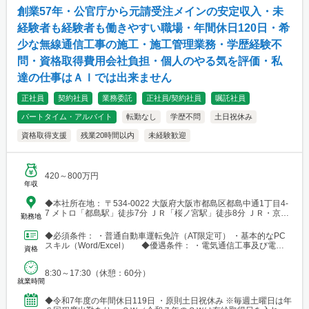
創業57年・公官庁から元請受注メインの安定収入・未
経験者も経験者も働きやすい職場・年間休日120日・希
少な無線通信工事の施工・施工管理業務・学歴経験不
問・資格取得費用会社負担・個人のやる気を評価・私
達の仕事はＡＩでは出来ません
正社員
契約社員
業務委託
正社員/契約社員
嘱託社員
パートタイム・アルバイト
転勤なし
学歴不問
土日祝休み
資格取得支援
残業20時間以内
未経験歓迎
420～800万円
年収
◆本社所在地： 〒534-0022 大阪府大阪市都島区都島中通1丁目4-
7 メトロ「都島駅」徒歩7分 ＪＲ「桜ノ宮駅」徒歩8分 ＪＲ・京
勤務地
阪・メトロ「京橋」徒歩12分
◆必須条件： ・普通自動車運転免許（AT限定可） ・基本的なPC
スキル（Word/Excel） ◆優遇条件： ・電気通信工事及び電気
資格
工事の経験 ・電気工事士（第一種/第二...
8:30～17:30（休憩：60分）
就業時間
◆令和7年度の年間休日119日 ・原則土日祝休み ※毎週土曜日は年