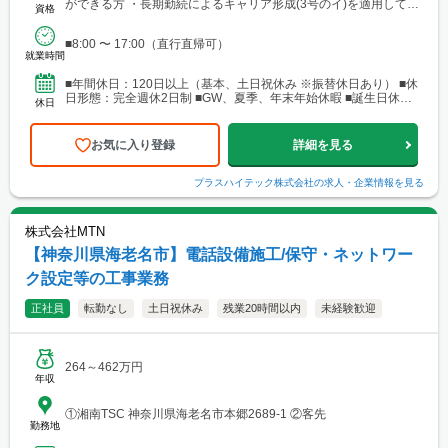
ができる方 ・長期勤続によるキャリア形成(3号のイ)を適用して39
資格
歳以下(または40歳未満)の方 ...
■8:00 〜 17:00（直行直帰可）
就業時間
■年間休日：120日以上（基本、土日祝休み ※振替休日あり） ■休
日形態：完全週休2日制 ■GW、夏季、年末年始休暇 ■誕生日休暇
休日
※当社では有給取得率80%以上！ 繁忙...
お気に入り登録
詳細を見る
プラスハイテック株式会社
の求人・企業情報を見る
株式会社MTN
【神奈川県海老名市】電話設備施工/保守・ネットワー
ク設定等の工事業務
正社員
転勤なし
土日祝休み
残業20時間以内
未経験歓迎
264～462万円
年収
①湘南TSC 神奈川県海老名市本郷2689‐1 ②客先
勤務地