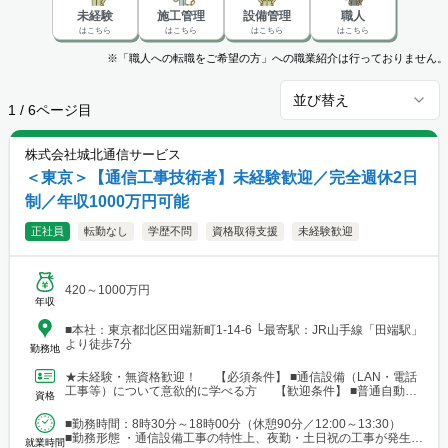
未経験
施工管理
設備管理
職人
はこちら
はこちら
はこちら
はこちら
※「職人への転職をご希望の方」への職業紹介は行っておりません。
並び替え
1
/
6
ページ目
株式会社城北通信サービス
＜東京＞【通信工事技術者】未経験歓迎／完全週休2日
制／年収1000万円可能
正社員
転勤なし
学歴不問
資格取得支援
未経験歓迎
420～1000万円
年収
■本社：東京都北区田端新町1-14-6 └最寄駅：JR山手線「田端駅」
より徒歩7分
勤務地
★未経験・無資格歓迎！ 【必須条件】 ■通信設備（LAN・電話
工事等）について意欲的に学べる方 【歓迎条件】 ■普通自動車
資格
運転免許（AT限定可） ■基本的なPC操作（...
■勤務時間：8時30分～18時00分（休憩90分／12:00～13:30）
■勤務形態 ・通信設備工事の特性上、夜勤・土日祝の工事が発生す
就業時間