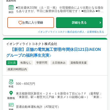
就業時間
■完全週休2日制 （土・日・祝） ※現場都合により出勤となる場合
もありますが、平日に振替休日を取得可能です！ ■祝日休み ■年末
休日
年始休暇 ■慶弔休暇 ■有給休暇（法定通...
お気に入り登録
詳細を見る
イオンディライトコネクト株式会社
の求人・企業情報を見る
イオンディライトコネクト株式会社
【新宿】店舗の電気施工管理/年間休日121日/AEON
グループの福利厚生充実♪
正社員
転勤なし
学歴不問
土日祝休み
資格取得支援
残業20時間以内
500～650万円
年収
東京都新宿区新宿６－２４－１６新宿６丁目ビル７Ｆ （最寄駅：
「東新宿」駅＜都営大江戸線・東京メトロ副都心線＞） 「東新
勤務地
宿」駅 A2・A3出口より徒歩5分
普通自動車運転免許（AT限定可）
資格