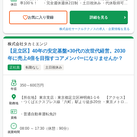
率100％！ ・完全週休週休2日制 ・土日祝休み ・代休取得可能
休日
・年末年始休暇 ・夏季休暇 ・GW休暇...
お気に入り登録
詳細を見る
株式会社サークルテクノス
の求人・企業情報を見る
株式会社タカミエンジ
【足立区】40年の安定基盤×30代の次世代経営。2030
年に売上4倍を目指すコアメンバーになりませんか？
正社員
転勤なし
土日祝休み
350～600万円
年収
【所在地】 東京支店：東京都足立区神明南1-1-6 【アクセス】
・つくばエクスプレス線「六町」駅より徒歩20分 ・東京メトロ千
勤務地
代田線「北綾瀬」駅より徒歩21分
・普通自動車運転免許
資格
08:00 ～ 17:30（休憩：90分）
就業時間