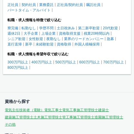
正社員
契約社員
業務委託
正社員/契約社員
嘱託社員
パートタイム・アルバイト
転職・求人情報を特徴で絞り込む
寮完備
転勤なし
学歴不問
土日祝休み
第二新卒歓迎
20代歓迎
週休2日
大手企業
上場企業
資格取得支援
残業20時間以内
シニア歓迎
女性歓迎
夜勤なし
業界のリードカンパニー
急募
直行直帰
新卒
未経験歓迎
資格取得
外国人積極採用
転職・求人情報を希望年収で絞り込む
300万円以上
400万円以上
500万円以上
600万円以上
700万円以上
800万円以上
資格から探す
電気主任技術者（電験）
電気工事士
電気工事施工管理技士
建築士
建築施工管理技士
土木施工管理技士
管工事施工管理技士
造園施工管理技士
その他