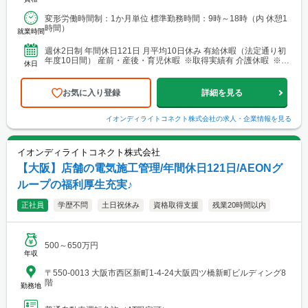
変形労働時間制：1か月単位 標準勤務時間：9時～18時（内 休憩1
時間）
就業時間
週休2日制 年間休日121日 月平均10日休み 有給休暇（法定通り初
年度10日間） 産前・産後・育児休暇 ※取得実績有 介護休暇 ※取
休日
得実績有 慶弔休暇 生理休暇 アニバー...
お気に入り登録
詳細を見る
イオンディライトコネクト株式会社
の求人・企業情報を見る
イオンディライトコネクト株式会社
【大阪】店舗の電気施工管理/年間休日121日/AEONグ
ループの福利厚生充実♪
正社員
学歴不問
土日祝休み
資格取得支援
残業20時間以内
500～650万円
年収
〒550-0013 大阪市西区新町1-4-24大阪四ツ橋新町ビルディング8
階
勤務地