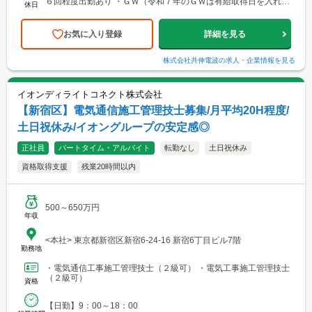
６回程度出勤あり ・ＧＷ（令和７年のＧＷは有給取得日を入れて
休日
１１日間連続休暇） ・夏季休暇（６～７日間程度）...
お気に入り登録
詳細を見る
株式会社共伸電波
の求人・企業情報を見る
イオンディライトコネクト株式会社
【新宿区】電気通信施工管理技士募集/月平均20H程度/
土日祝休み/イオングループの安定感◎
正社員
パートタイム・アルバイト
転勤なし
土日祝休み
資格取得支援
残業20時間以内
500～650万円
年収
<本社> 東京都新宿区新宿6-24-16 新宿6丁目ビル7階
勤務地
・電気通信工事施工管理技士（２級可） ・電気工事施工管理技士
（２級可）
資格
【日勤】9：00～18：00