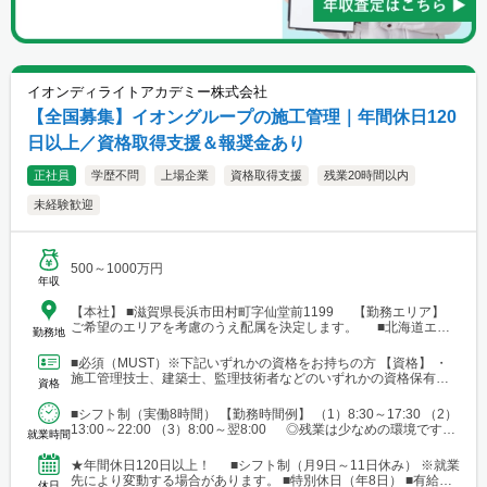
イオンディライトアカデミー株式会社
【全国募集】イオングループの施工管理｜年間休日120
日以上／資格取得支援＆報奨金あり
正社員
学歴不問
上場企業
資格取得支援
残業20時間以内
未経験歓迎
500～1000万円
年収
【本社】 ■滋賀県長浜市田村町字仙堂前1199 【勤務エリア】
ご希望のエリアを考慮のうえ配属を決定します。 ■北海道エリ
勤務地
ア └勤務地例：北海道札幌市中央区北12条西23-2-5 ■東北エリ
ア └勤務地例：宮城県仙台市宮城野区榴岡3-4-1 ■北陸信越エリ
■必須（MUST）※下記いずれかの資格をお持ちの方 【資格】 ・
ア └勤務地例：新潟県新潟市中央区笹口1-2 ■関東エリア └勤務
施工管理技士、建築士、監理技術者などのいずれかの資格保有者
資格
地例：東京都千代田区神田錦町1-1-1 ■東海エリア └勤務地例：
■歓迎（WANT）※必須ではありません 【資格...
愛知県名古屋市中村区名駅三丁目19番14号 ■関西エリア └勤務
■シフト制（実働8時間） 【勤務時間例】 （1）8:30～17:30 （2）
地例：大阪府大阪市中央区南船場2-3-2 ■中国・四国エリア └勤
13:00～22:00 （3）8:00～翌8:00 ◎残業は少なめの環境です。
務地例：広島県広島市南区段原南1-3-52 ■九州エリア └勤務地
就業時間
◎就業先により...
例：福岡県福岡市博多区奈良屋町2-1 ※各エリア内で施工管理
業務を担当いただく際、現場によっては、自宅または現場付近の
★年間休日120日以上！ ■シフト制（月9日～11日休み） ※就業
ホテルから直行直帰をお願いする場合があります。
先により変動する場合があります。 ■特別休日（年8日） ■有給休
休日