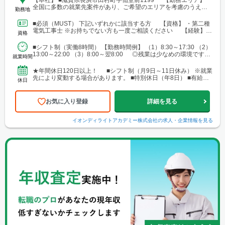
全国に多数の就業先案件があり、ご希望のエリアを考慮のうえ配
勤務地
属を決定します。 北海道～沖縄まで、幅広いエリアで勤務可能で
す。 ■北海道 ■東北 └仙台市 ■関東 └東京23区 └町田・立
■必須（MUST） 下記いずれかに該当する方 【資格】 ・第二種
川・調布・西東京 └横浜・川崎・相模原・海老名・厚木 └千葉・
電気工事士 ※お持ちでない方も一度ご相談ください 【経験】
資格
船橋・市川・柏・浦安・市原 └さいたま・川越・越谷・久喜・三
・ビル設備管理 ・建物メンテナンス などの...
郷・川口 └高崎 └宇都宮・日光 ■東海 └名古屋・春日井・豊
■シフト制（実働8時間） 【勤務時間例】 （1）8:30～17:30 （2）
橋・岡崎・長久手・日進・稲沢・清須・小牧 └岐阜・各務原 └
13:00～22:00 （3）8:00～翌8:00 ◎残業は少なめの環境です。
津・四日市・桑名・志摩 └静岡・浜松・沼津・御殿場 ■関西 └
就業時間
◎就業先により...
大阪市・なんばエリア・梅田エリア・高槻・吹田・茨木・池田・
和泉・泉南 └神戸市・西宮・尼崎・姫路・加古川 └京都市・長岡
★年間休日120日以上！ ■シフト制（月9日～11日休み） ※就業
京・舞鶴・木津・木津川・城陽・京田辺・福知山・綾部・八幡 └
先により変動する場合があります。 ■特別休日（年8日） ■有給休
休日
滋賀・大津・草津・近江八幡・長浜・米原 └和歌山・新宮・田辺
暇（初年度10日／法定通り） ■慶弔休暇...
└奈良市・橿原・大和郡山 ■中四国 └広島市（安佐南区・南
区）・福山 └岡山・倉敷・津山
お気に入り登録
詳細を見る
イオンディライトアカデミー株式会社
の求人・企業情報を見る