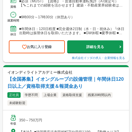
■必須（MUST） 【資格】 ・普通自動車運転免許（AT限定可）
【🔧これまでの経験を活かせます】 建築・不動産業界経験者はも
資格
ちろん、 下記のようなご経験を活かして活躍し...
■9時00分～17時30分（休憩あり）
就業時間
■年間休日：120日程度 ■完全週休2日制（水・日・祝休み） └休日
出勤時は振替休日を取得いただきます。 ■GW休暇 ■夏季休暇 ■年
休日
末年始休暇 ■慶弔休暇 ■育児休暇 ■有給休暇
お気に入り登録
詳細を見る
株式会社イソダ
の求人・企業情報を見る
イオンディライトアカデミー株式会社
【全国募集】イオングループの設備管理｜年間休日120
日以上／資格取得支援＆報奨金あり
正社員
学歴不問
上場企業
資格取得支援
残業20時間以内
未経験歓迎
350～750万円
年収
【本社】 ■滋賀県長浜市田村町字仙堂前1199 【勤務エリア】