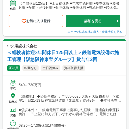
【年間休日125日】 ■土日祝休み ■年末年始休暇 ■夏季休暇 ■慶弔
休暇 ■産前・産後休暇 ■育児休暇 ■介護休暇 ■有給休暇 ■代休取得
休日
可
お気に入り登録
詳細を見る
ニッセツ株式会社
の求人・企業情報を見る
中央電設株式会社
＜経験者歓迎×年間休日125日以上＞鉄道電気設備の施
工管理【阪急阪神東宝グループ】賞与年3回
正社員
転勤なし
土日祝休み
資格取得支援
540～730万円
年収
【勤務地】 ◆姫島事務所： 〒555-0025 大阪府大阪市西淀川区姫
里1丁目21-13 阪神電気鉄道線「姫島駅」徒歩3分 ◆本社所在
勤務地
地： 〒553-0001 大阪市福島区海老江1丁目1番31号 阪神野田セ
ンタービルディング14階 阪神線「野田駅」徒歩2分
■必須条件： ・鉄道電気工事業に従事した経験 ・普通自動車運転
免許 ※上記に加え以下いずれかの資格取得者 1）電気または電
資格
気通信工事施工管理技士(1級・2級) 2）電気工...
08:30～17:30(休憩1時間00分)
就業時間