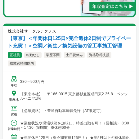
株式会社サークルテクノス
【東京】＜年間休日125日×完全週休2日制でプライベー
ト充実！＞空調／衛生／換気設備の管工事施工管理
正社員
転勤なし
学歴不問
土日祝休み
資格取得支援
残業20時間以内
380～900万円
年収
【東京本社】 〒166-0015 東京都杉並区成田東2-35-8 ペンシ
ルべニヤ1階
勤務地
【必須資格】 ・普通自動車運転免許（AT限定可）
資格
★業務状況や現場状況を加味し、時差出勤も可！（要相談） 8:30
～17:30（8時間）※休憩60分
就業時間
★年間休日125日（※今期実績126日！） ★年5日以上の有休消化