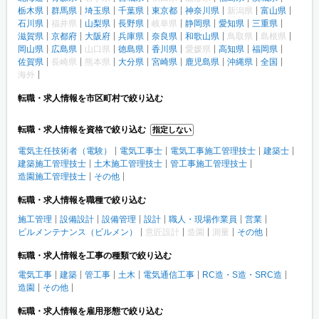
栃木県
群馬県
埼玉県
千葉県
東京都
神奈川県
新潟県
富山県
石川県
福井県
山梨県
長野県
岐阜県
静岡県
愛知県
三重県
滋賀県
京都府
大阪府
兵庫県
奈良県
和歌山県
鳥取県
島根県
岡山県
広島県
山口県
徳島県
香川県
愛媛県
高知県
福岡県
佐賀県
長崎県
熊本県
大分県
宮崎県
鹿児島県
沖縄県
全国
海外
転職・求人情報を市区町村で絞り込む
転職・求人情報を資格で絞り込む
指定しない
電気主任技術者（電験）
電気工事士
電気工事施工管理技士
建築士
建築施工管理技士
土木施工管理技士
管工事施工管理技士
造園施工管理技士
その他
転職・求人情報を職種で絞り込む
施工管理
設備設計
設備管理
設計
職人・現場作業員
営業
ビルメンテナンス（ビルメン）
意匠設計
造園
測量
その他
転職・求人情報を工事の種類で絞り込む
電気工事
建築
管工事
土木
電気通信工事
RC造・S造・SRC造
造園
その他
転職・求人情報を雇用形態で絞り込む