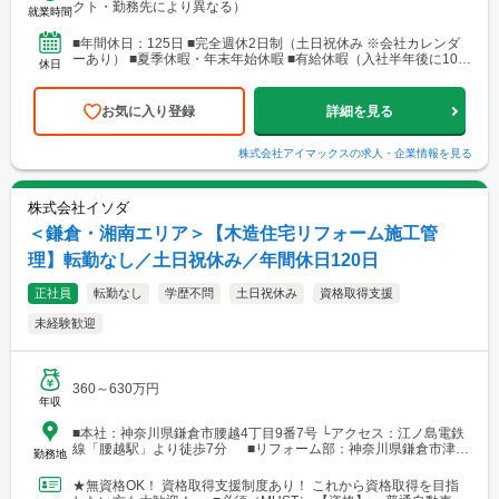
クト・勤務先により異なる）
森・岩手・秋田・山形・福島などに現場あり ■北日本支店 札幌
就業時間
営業所・建設総合技術センター(CTTC事業部) 北海道札幌市北区北
10条西3丁目13 NKエルムビル1F └アクセス：地下鉄「北12条
■年間休日：125日 ■完全週休2日制（土日祝休み ※会社カレンダ
駅」徒歩3分、JR「札幌駅」徒歩9分 ※札幌を中心とした道央圏の
ーあり） ■夏季休暇・年末年始休暇 ■有給休暇（入社半年後に10日
休日
ほか、道南・道東・道北の各地区（小樽・千歳・岩見沢・室蘭な
付与）・育児休暇・介護休暇・出張準備休暇
ど）に現場あり。 ■関西支店 神戸営業所 兵庫県神戸市中央区
東町122-2 港都ビル8階 └アクセス：「三宮・花時計前駅」から徒
お気に入り登録
詳細を見る
歩2分、「三宮駅」から徒歩8分 ※関西、近畿圏を中心としたエリ
アのほか、西日本（九州・四国・中国）にも現場あり。 ■関
西支店 大阪事務所 大阪府大阪市北区梅田1-1-3-500 大阪駅前第3ビ
株式会社アイマックス
の求人・企業情報を見る
ル5階10号 └アクセス：阪急電鉄「大阪梅田駅」、御堂筋線「梅田
駅」、JR「大阪駅」よりアクセス良好 ※関西、近畿圏を中心とし
たエリアのほか、東海・北陸エリアにも現場あり。
株式会社イソダ
＜鎌倉・湘南エリア＞【木造住宅リフォーム施工管
理】転勤なし／土日祝休み／年間休日120日
正社員
転勤なし
学歴不問
土日祝休み
資格取得支援
未経験歓迎
360～630万円
年収
■本社：神奈川県鎌倉市腰越4丁目9番7号 └アクセス：江ノ島電鉄
線「腰越駅」より徒歩7分 ■リフォーム部：神奈川県鎌倉市津
勤務地
235
★無資格OK！ 資格取得支援制度あり！ これから資格取得を目指