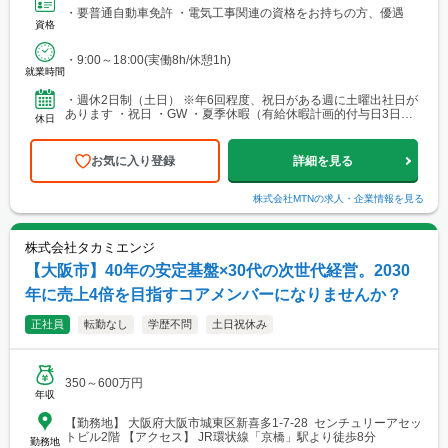
・要普通自動車免許 ・電気工事関連の資格をお持ちの方、優遇
資格
・9:00～18:00(実働8h/休憩1h)
就業時間
・週休2日制（土日） ※年6回程度、祝日がある週に土曜出社日が
あります ・祝日 ・GW ・夏季休暇（有給休暇計画的付与日3日
休日
間） ・年末年始休暇（例：2024年12月28日～...
お気に入り登録
詳細を見る
株式会社MTN
の求人・企業情報を見る
株式会社タカミエンジ
【大阪市】40年の安定基盤×30代の次世代経営。2030
年に売上4倍を目指すコアメンバーになりませんか？
正社員
転勤なし
学歴不問
土日祝休み
350～600万円
年収
【勤務地】 大阪府大阪市城東区新喜多1-7-28 センチュリーアセッ
トビル2階 【アクセス】 JR環状線「京橋」駅より徒歩8分
勤務地