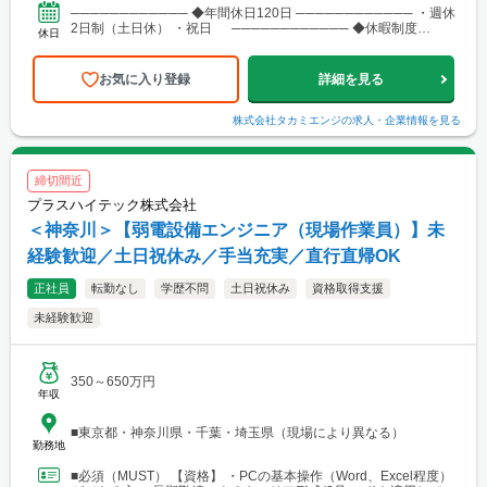
──────────── ◆年間休日120日 ──────────── ・週休
2日制（土日休） ・祝日 ──────────── ◆休暇制度
休日
──────────── ・...
お気に入り登録
詳細を見る
株式会社タカミエンジ
の求人・企業情報を見る
締切間近
プラスハイテック株式会社
＜神奈川＞【弱電設備エンジニア（現場作業員）】未
経験歓迎／土日祝休み／手当充実／直行直帰OK
正社員
転勤なし
学歴不問
土日祝休み
資格取得支援
未経験歓迎
350～650万円
年収
■東京都・神奈川県・千葉・埼玉県（現場により異なる）
勤務地
■必須（MUST） 【資格】 ・PCの基本操作（Word、Excel程度）