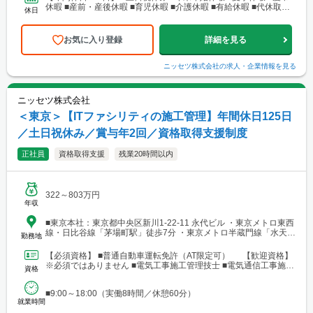
休暇 ■産前・産後休暇 ■育児休暇 ■介護休暇 ■有給休暇 ■代休取得
休日
可
お気に入り登録
詳細を見る
ニッセツ株式会社
の求人・企業情報を見る
ニッセツ株式会社
＜東京＞【ITファシリティの施工管理】年間休日125日
／土日祝休み／賞与年2回／資格取得支援制度
正社員
資格取得支援
残業20時間以内
322～803万円
年収
■東京本社：東京都中央区新川1-22-11 永代ビル ・東京メトロ東西
線・日比谷線「茅場町駅」徒歩7分 ・東京メトロ半蔵門線「水天宮
勤務地
前駅」徒歩9分
【必須資格】 ■普通自動車運転免許（AT限定可） 【歓迎資格】
※必須ではありません ■電気工事施工管理技士 ■電気通信工事施工
資格
管理技士 ■管工事施工管理技士 ■建築施工管...
■9:00～18:00（実働8時間／休憩60分）
就業時間