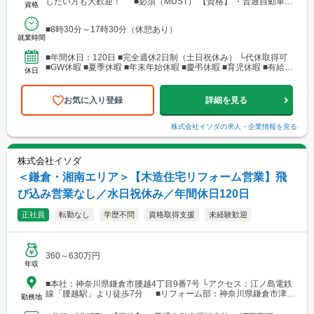
したい方も大歓迎！ ■必須（MUST） 【資格】 ・普通自動車運
資格
転免許（AT限定可） ■歓迎（WANT）...
■8時30分～17時30分（休憩あり）
就業時間
■年間休日：120日 ■完全週休2日制（土日祝休み） └代休取得可
■GW休暇 ■夏季休暇 ■年末年始休暇 ■慶弔休暇 ■育児休暇 ■有給休
休日
暇
お気に入り登録
詳細を見る
株式会社イソダ
の求人・企業情報を見る
株式会社イソダ
＜鎌倉・湘南エリア＞【木造住宅リフォーム営業】飛
び込み営業なし／水日祝休み／年間休日120日
正社員
転勤なし
学歴不問
資格取得支援
未経験歓迎
360～630万円
年収
■本社：神奈川県鎌倉市腰越4丁目9番7号 └アクセス：江ノ島電鉄
線「腰越駅」より徒歩7分 ■リフォーム部：神奈川県鎌倉市津
勤務地
235