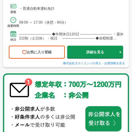
・普通自動車運転免許
資格
08:00 ～ 17:30（休憩：90分）
就業時間
──────────── ◆年間休日120日 ──────────── ・週休
2日制（土日休） ・祝日 ──────────── ◆休暇制度
休日
──────────── ・...
お気に入り登録
詳細を見る
株式会社タカミエンジ
の求人・企業情報を見る