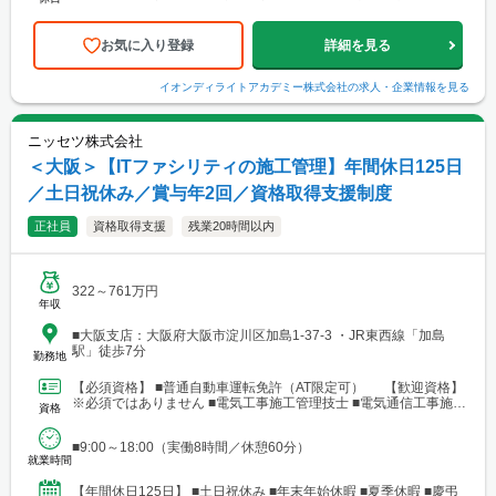
暇（初年度10日／法定通り） ■慶弔休暇...
お気に入り登録
詳細を見る
イオンディライトアカデミー株式会社
の求人・企業情報を見る
ニッセツ株式会社
＜大阪＞【ITファシリティの施工管理】年間休日125日
／土日祝休み／賞与年2回／資格取得支援制度
正社員
資格取得支援
残業20時間以内
322～761万円
年収
■大阪支店：大阪府大阪市淀川区加島1-37-3 ・JR東西線「加島
駅」徒歩7分
勤務地
【必須資格】 ■普通自動車運転免許（AT限定可） 【歓迎資格】
※必須ではありません ■電気工事施工管理技士 ■電気通信工事施工
資格
管理技士 ■管工事施工管理技士 ■建築施工管...
■9:00～18:00（実働8時間／休憩60分）
就業時間
【年間休日125日】 ■土日祝休み ■年末年始休暇 ■夏季休暇 ■慶弔