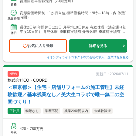
普通自動車運転免許（AT限定可）
資格
変形労働時間制：1か月単位 標準勤務時間：9時～18時（内 休憩1
時間）
就業時間
週休2日制 年間休日121日 月平均10日休み 有給休暇（法定通り初
年度10日間） 育児休暇 ※取得実績有 介護休暇 ※取得実績有 慶
休日
弔休暇 生理休暇 アニバーサリー休暇 他
お気に入り登録
詳細を見る
イオンディライトコネクト株式会社
の求人・企業情報を見る
更新日 :
2026/07/11
NEW
株式会社CO・COORD
＜東京都＞【住宅・店舗リフォームの施工管理】未経
験歓迎／基本残業なし／美大生コラボで唯一無二の空
間づくり！
正社員
転勤なし
学歴不問
残業20時間以内
未経験歓迎
420～780万円
年収