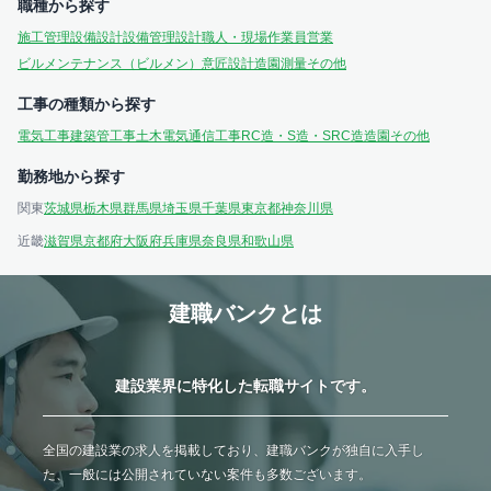
職種から探す
施工管理
設備設計
設備管理
設計
職人・現場作業員
営業
ビルメンテナンス（ビルメン）
意匠設計
造園
測量
その他
工事の種類から探す
電気工事
建築
管工事
土木
電気通信工事
RC造・S造・SRC造
造園
その他
勤務地から探す
関東
茨城県
栃木県
群馬県
埼玉県
千葉県
東京都
神奈川県
近畿
滋賀県
京都府
大阪府
兵庫県
奈良県
和歌山県
建職バンクとは
建設業界に特化した転職サイトです。
全国の建設業の求人を掲載しており、建職バンクが独自に入手し
た、一般には公開されていない案件も多数ございます。