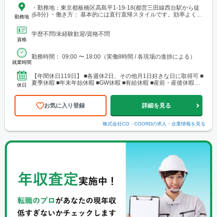
・勤務地：東京都板橋区高島平1-19-18(都営三田線西台駅から徒
歩8分) ・働き方： 基本的には直行直帰スタイルです。効率よく時
勤務地
間を使えるため、無理のない働き方が可能です。 ※転勤はありま
せん 。
学歴不問/未経験歓迎/資格不問
資格
勤務時間： 09:00 〜 18:00（実働8時間 / 各現場の進捗による）
就業時間
【年間休日119日】 ■各週休2日、その他月1日好きな日に取得可 ■
夏季休暇 ■年末年始休暇 ■GW休暇 ■有給休暇 ■産前・産後休暇制
休日
度 ■育児休暇制度 ■時短勤務 ■介護...
お気に入り登録
詳細を見る
株式会社CO・COORD
の求人・企業情報を見る