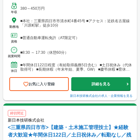
380～450万円
年収
■本社：三重県四日市市清水町4番45号 ■アクセス：近鉄名古屋線
「川原町駅」徒歩10分
勤務地
■普通自動車運転免許（AT限定可）
資格
■8:30 ～ 17:30（休憩60分）
就業時間
■年間休日122日程度（有給取得義務5日含む） ■土日祝休み（代休
取得可） ■長期休暇（年末年始、夏季、GW） ■慶弔休暇 ■育休・
休日
産休・介護休暇制度
お気に入り登録
詳細を見る
新日本技研株式会社
の求人・企業情報を見る
締切間近
新日本技研株式会社
<三重県四日市市>【建築・土木施工管理技士】★経験
者大歓迎★年間休日122日／土日祝休み／転勤なし／残