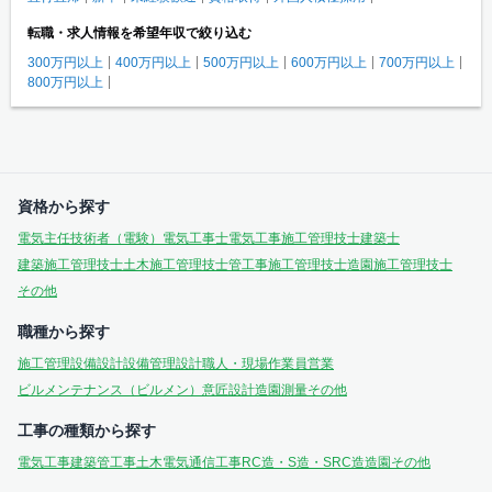
転職・求人情報を希望年収で絞り込む
300万円以上
400万円以上
500万円以上
600万円以上
700万円以上
800万円以上
資格から探す
電気主任技術者（電験）
電気工事士
電気工事施工管理技士
建築士
建築施工管理技士
土木施工管理技士
管工事施工管理技士
造園施工管理技士
その他
職種から探す
施工管理
設備設計
設備管理
設計
職人・現場作業員
営業
ビルメンテナンス（ビルメン）
意匠設計
造園
測量
その他
工事の種類から探す
電気工事
建築
管工事
土木
電気通信工事
RC造・S造・SRC造
造園
その他