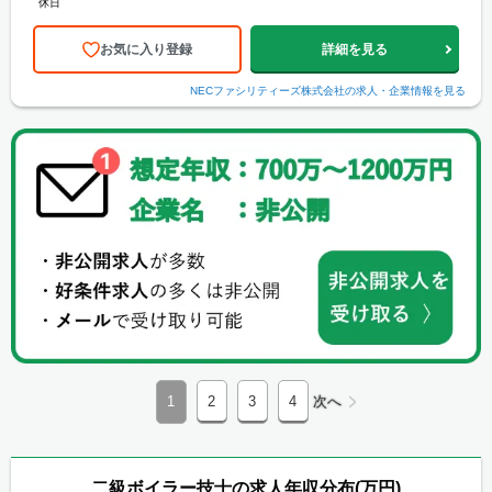
休日
お気に入り登録
詳細を見る
NECファシリティーズ株式会社
の求人・企業情報を見る
1
2
3
4
次へ
二級ボイラー技士の求人年収分布(万円)