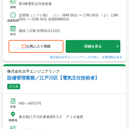
第2種電気主任技術者
資格
交替制（シフト制） （１） 08時 00分 〜 17時 00分 （２） 13時
00分 〜 22時 00分 休憩時間60分
就業時間
週休二日制 年間休日120日
休日
お気に入り登録
詳細を見る
株式会社太平エンジニアリング
の求人・企業情報を見る
株式会社太平エンジニアリング
設備管理業務／江戸川区【電気主任技術者】
正社員
480～660万円
年収
東京都江戸川区東葛西9-3-3 アリオ葛西
勤務地