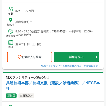
525～730万円
年収
兵庫県伊丹市
勤務地
8:30～17:15(所定労働時間：7時間45分) 休憩時間：12:00～
13:00(60分)
就業時間
週休二日制 土日祝
休日
お気に入り登録
詳細を見る
NECファシリティーズ株式会社
の求人・企業情報を見る
NECファシリティーズ株式会社
共通技術本部／技術支援（建設／診断業務）／NECF本
社
正社員
土日祝休み