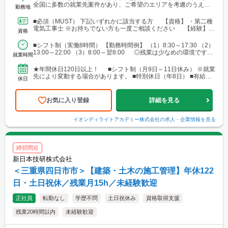
全国に多数の就業先案件があり、ご希望のエリアを考慮のうえ配
勤務地
属を決定します。 北海道～沖縄まで、幅広いエリアで勤務可能で
す。 ■北海道 ■東北 └仙台市 ■関東 └東京23区 └町田・立
■必須（MUST） 下記いずれかに該当する方 【資格】 ・第二種
川・調布・西東京 └横浜・川崎・相模原・海老名・厚木 └千葉・
電気工事士 ※お持ちでない方も一度ご相談ください 【経験】
資格
船橋・市川・柏・浦安・市原 └さいたま・川越・越谷・久喜・三
・ビル設備管理 ・建物メンテナンス などの...
郷・川口 └高崎 └宇都宮・日光 ■東海 └名古屋・春日井・豊
■シフト制（実働8時間） 【勤務時間例】 （1）8:30～17:30 （2）
橋・岡崎・長久手・日進・稲沢・清須・小牧 └岐阜・各務原 └
13:00～22:00 （3）8:00～翌8:00 ◎残業は少なめの環境です。
津・四日市・桑名・志摩 └静岡・浜松・沼津・御殿場 ■関西 └
就業時間
◎就業先により...
大阪市・なんばエリア・梅田エリア・高槻・吹田・茨木・池田・
和泉・泉南 └神戸市・西宮・尼崎・姫路・加古川 └京都市・長岡
★年間休日120日以上！ ■シフト制（月9日～11日休み） ※就業
京・舞鶴・木津・木津川・城陽・京田辺・福知山・綾部・八幡 └
先により変動する場合があります。 ■特別休日（年8日） ■有給休
休日
滋賀・大津・草津・近江八幡・長浜・米原 └和歌山・新宮・田辺
暇（初年度10日／法定通り） ■慶弔休暇...
└奈良市・橿原・大和郡山 ■中四国 └広島市（安佐南区・南
区）・福山 └岡山・倉敷・津山
お気に入り登録
詳細を見る
イオンディライトアカデミー株式会社
の求人・企業情報を見る
締切間近
新日本技研株式会社
＜三重県四日市市＞【建築・土木の施工管理】年休122
日・土日祝休／残業月15h／未経験歓迎
正社員
転勤なし
学歴不問
土日祝休み
資格取得支援
残業20時間以内
未経験歓迎