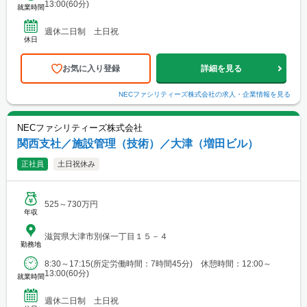
13:00(60分)
就業時間
週休二日制 土日祝
休日
お気に入り登録
詳細を見る
NECファシリティーズ株式会社
の求人・企業情報を見る
NECファシリティーズ株式会社
関西支社／施設管理（技術）／大津（増田ビル）
正社員
土日祝休み
525～730万円
年収
滋賀県大津市別保一丁目１５－４
勤務地
8:30～17:15(所定労働時間：7時間45分) 休憩時間：12:00～
13:00(60分)
就業時間
週休二日制 土日祝