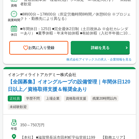
線「新宿駅」から徒歩5分 ※東京都を中心とした首都圏のほか、栃
者歓迎
資格
木・群馬・茨城・埼玉・山梨・千葉・神奈川などに関東圏内の現
場あり。 ■関東支店 仙台事務所 宮城県仙台市青葉区中央1丁目
■8時00分～17時00分（所定労働時間8時間／休憩60分 ※プロジェ
7-4（アーケード内） 宮城商事ビル4F ※宮城県エリアのほか、青
クト・勤務先により異なる）
森・岩手・秋田・山形・福島などに現場あり ■北日本支店 札
就業時間
幌営業所・建設総合技術センター(CTTC事業部) 北海道札幌市北区
北10条西3丁目13 NKエルムビル1F └アクセス：地下鉄「北12条
■年間休日：125日 ■完全週休2日制（土日祝休み ※会社カレンダ
駅」徒歩3分、JR「札幌駅」徒歩9分 ※札幌を中心とした道央圏の
ーあり） ■夏季休暇・年末年始休暇 ■有給休暇（入社半年後に10日
休日
ほか、道南・道東・道北の各地区（小樽・千歳・岩見沢・室蘭な
付与）・育児休暇・介護休暇・出張準備休暇
ど）に現場あり。 ■関西支店 神戸営業所 兵庫県神戸市中央区東
町122-2 港都ビル8階 └アクセス：「三宮・花時計前駅」から徒歩
お気に入り登録
詳細を見る
2分、「三宮駅」から徒歩8分 ※関西、近畿圏を中心としたエリア
のほか、西日本（九州・四国・中国）にも現場あり。 ■関西
支店 大阪事務所 大阪府大阪市北区梅田1-1-3-500 大阪駅前第3ビル
株式会社アイマックス
の求人・企業情報を見る
5階10号 └アクセス：阪急電鉄「大阪梅田駅」、御堂筋線「梅田
駅」、JR「大阪駅」よりアクセス良好 ※関西、近畿圏を中心とし
たエリアのほか、東海・北陸エリアにも現場あり。
イオンディライトアカデミー株式会社
【全国募集】イオングループの設備管理｜年間休日120
日以上／資格取得支援＆報奨金あり
正社員
学歴不問
上場企業
資格取得支援
残業20時間以内
未経験歓迎
350～750万円
年収
【本社】 ■滋賀県長浜市田村町字仙堂前1199 【勤務エリア】