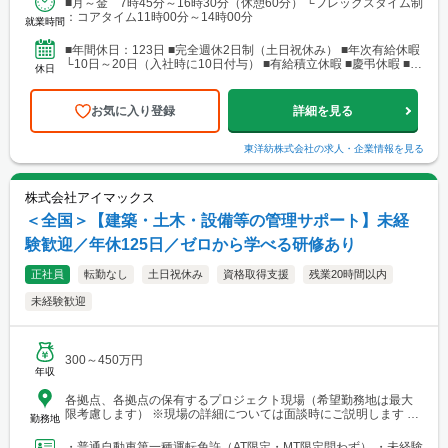
■月～金 7時45分～16時30分（休憩60分） └フレックスタイム制
：コアタイム11時00分～14時00分
就業時間
■年間休日：123日 ■完全週休2日制（土日祝休み） ■年次有給休暇
└10日～20日（入社時に10日付与） ■有給積立休暇 ■慶弔休暇 ■ボ
休日
ランティア休暇 ■ドナー休暇 ■...
お気に入り登録
詳細を見る
東洋紡株式会社
の求人・企業情報を見る
株式会社アイマックス
＜全国＞【建築・土木・設備等の管理サポート】未経
験歓迎／年休125日／ゼロから学べる研修あり
正社員
転勤なし
土日祝休み
資格取得支援
残業20時間以内
未経験歓迎
300～450万円
年収
各拠点、各拠点の保有するプロジェクト現場（希望勤務地は最大
限考慮します） ※現場の詳細については面談時にご説明します
勤務地
【本社・各支店・営業所】 ■本社・関東支店 東京営業所 東京都
渋谷区代々木2-23-1 ニューステートメナー1055 └アクセス：京王
・普通自動車第一種運転免許（AT限定・MT限定問わず） ・未経験