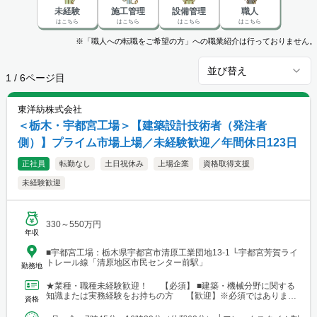
未経験
施工管理
設備管理
職人
はこちら
はこちら
はこちら
はこちら
※「職人への転職をご希望の方」への職業紹介は行っておりません。
並び替え
1
/
6
ページ目
東洋紡株式会社
＜栃木・宇都宮工場＞【建築設計技術者（発注者
側）】プライム市場上場／未経験歓迎／年間休日123日
正社員
転勤なし
土日祝休み
上場企業
資格取得支援
未経験歓迎
330～550万円
年収
■宇都宮工場：栃木県宇都宮市清原工業団地13-1 └宇都宮芳賀ライ
トレール線「清原地区市民センター前駅」
勤務地
★業種・職種未経験歓迎！ 【必須】 ■建築・機械分野に関する
知識または実務経験をお持ちの方 【歓迎】※必須ではありませ
資格
ん ■建築士（一級・二級） ■建築施工管理技士（...