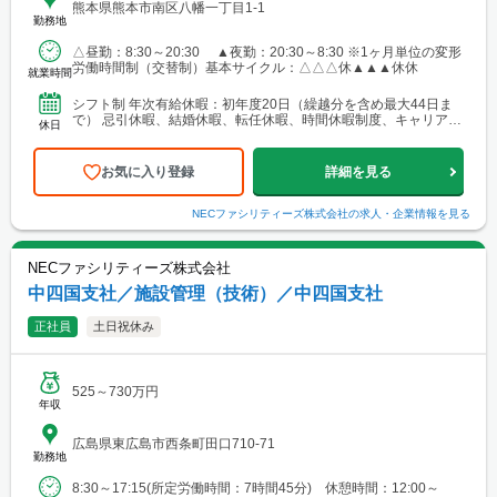
熊本県熊本市南区八幡一丁目1-1
勤務地
△昼勤：8:30～20:30 ▲夜勤：20:30～8:30 ※1ヶ月単位の変形
労働時間制（交替制）基本サイクル：△△△休▲▲▲休休
就業時間
シフト制 年次有給休暇：初年度20日（繰越分を含め最大44日ま
で） 忌引休暇、結婚休暇、転任休暇、時間休暇制度、キャリアデ
休日
ザイン休暇、等
お気に入り登録
詳細を見る
NECファシリティーズ株式会社
の求人・企業情報を見る
NECファシリティーズ株式会社
中四国支社／施設管理（技術）／中四国支社
正社員
土日祝休み
525～730万円
年収
広島県東広島市西条町田口710-71
勤務地
8:30～17:15(所定労働時間：7時間45分) 休憩時間：12:00～