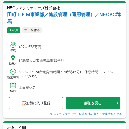
NECファシリティーズ株式会社
田町ＩＦＭ事業部／施設管理（運用管理）／NECPC群
馬
正社員
土日祝休み
402～578万円
年収
群馬県太田市西矢島町32番地
勤務地
8:30～17:15(所定労働時間：7時間45分) 休憩時間：12:00～
13:00(60分)
就業時間
土日祝休み
休日
お気に入り登録
詳細を見る
NECファシリティーズ株式会社
の求人・企業情報を見る
社名非公開