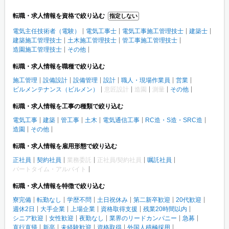
転職・求人情報を資格で絞り込む
指定しない
電気主任技術者（電験）
電気工事士
電気工事施工管理技士
建築士
建築施工管理技士
土木施工管理技士
管工事施工管理技士
造園施工管理技士
その他
転職・求人情報を職種で絞り込む
施工管理
設備設計
設備管理
設計
職人・現場作業員
営業
ビルメンテナンス（ビルメン）
意匠設計
造園
測量
その他
転職・求人情報を工事の種類で絞り込む
電気工事
建築
管工事
土木
電気通信工事
RC造・S造・SRC造
造園
その他
転職・求人情報を雇用形態で絞り込む
正社員
契約社員
業務委託
正社員/契約社員
嘱託社員
パートタイム・アルバイト
転職・求人情報を特徴で絞り込む
寮完備
転勤なし
学歴不問
土日祝休み
第二新卒歓迎
20代歓迎
週休2日
大手企業
上場企業
資格取得支援
残業20時間以内
シニア歓迎
女性歓迎
夜勤なし
業界のリードカンパニー
急募
直行直帰
新卒
未経験歓迎
資格取得
外国人積極採用