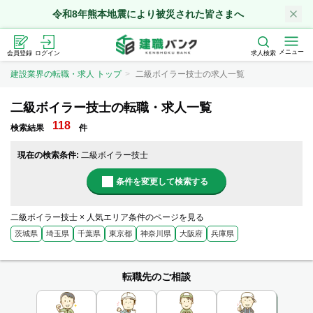
令和8年熊本地震により被災された皆さまへ
メニュー
会員登録
ログイン
求人検索
建設業界の転職・求人 トップ
二級ボイラー技士の求人一覧
二級ボイラー技士の転職・求人一覧
118
検索結果
件
現在の検索条件:
二級ボイラー技士
条件を変更して検索する
二級ボイラー技士 × 人気エリア条件のページを見る
茨城県
埼玉県
千葉県
東京都
神奈川県
大阪府
兵庫県
転職先のご相談