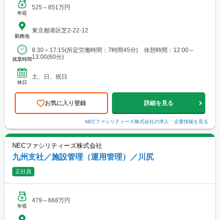
525～851万円
年収
東京都港区芝2-22-12
勤務地
8:30～17:15(所定労働時間：7時間45分) 休憩時間：12:00～
13:00(60分)
就業時間
土、日、祝日
休日
お気に入り登録
詳細を見る
NECファシリティーズ株式会社
の求人・企業情報を見る
NECファシリティーズ株式会社
九州支社／施設管理（運用管理）／川尻
正社員
479～668万円
年収