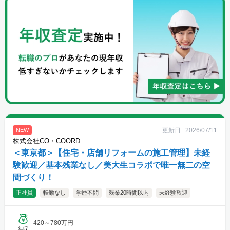
更新日 :
2026/07/11
NEW
株式会社CO・COORD
＜東京都＞【住宅・店舗リフォームの施工管理】未経
験歓迎／基本残業なし／美大生コラボで唯一無二の空
間づくり！
正社員
転勤なし
学歴不問
残業20時間以内
未経験歓迎
420～780万円
年収