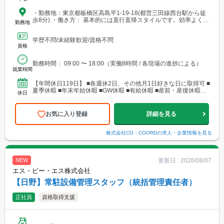
・勤務地：東京都板橋区高島平1-19-18(都営三田線西台駅から徒
歩8分) ・働き方： 基本的には直行直帰スタイルです。効率よく時
勤務地
間を使えるため、無理のない働き方が可能です。 ※転勤はありま
せん 。
学歴不問/未経験歓迎/資格不問
資格
勤務時間： 09:00 〜 18:00（実働8時間 / 各現場の進捗による）
就業時間
【年間休日119日】 ■各週休2日、その他月1日好きな日に取得可 ■
夏季休暇 ■年末年始休暇 ■GW休暇 ■有給休暇 ■産前・産後休暇制
休日
度 ■育児休暇制度 ■時短勤務 ■介護...
お気に入り登録
詳細を見る
株式会社CO・COORD
の求人・企業情報を見る
更新日 :
2026/08/07
NEW
エス・ビー・エス株式会社
【日野】常駐設備管理スタッフ（統括管理責任者）
正社員
資格取得支援