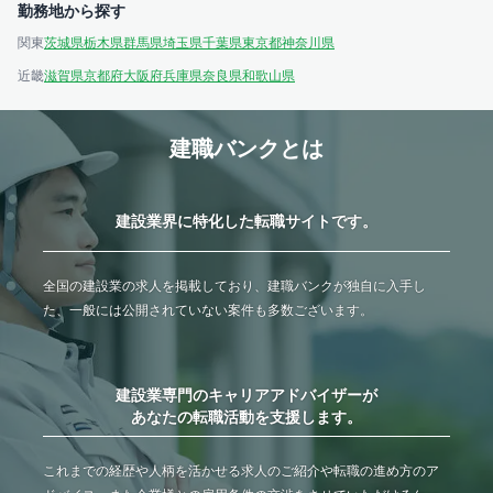
勤務地から探す
関東
茨城県
栃木県
群馬県
埼玉県
千葉県
東京都
神奈川県
近畿
滋賀県
京都府
大阪府
兵庫県
奈良県
和歌山県
建職バンクとは
建設業界に特化した転職サイトです。
全国の建設業の求人を掲載しており、建職バンクが独自に入手し
た、一般には公開されていない案件も多数ございます。
建設業専門のキャリアアドバイザーが
あなたの転職活動を支援します。
これまでの経歴や人柄を活かせる求人のご紹介や転職の進め方のア