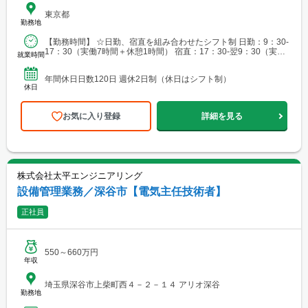
東京都
勤務地
【勤務時間】 ☆日勤、宿直を組み合わせたシフト制 日勤：9：30-
17：30（実働7時間＋休憩1時間） 宿直：17：30-翌9：30（実働
就業時間
14時間+仮眠あり＋休憩2時間） ＜...
年間休日日数120日 週休2日制（休日はシフト制）
休日
お気に入り登録
詳細を見る
株式会社太平エンジニアリング
設備管理業務／深谷市【電気主任技術者】
正社員
550～660万円
年収
埼玉県深谷市上柴町西４－２－１４ アリオ深谷
勤務地