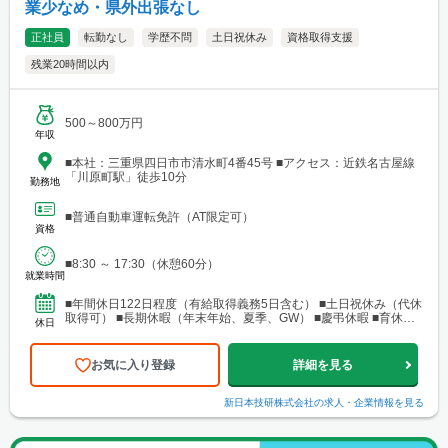
業少なめ・県外出張なし
正社員
転勤なし
学歴不問
土日祝休み
資格取得支援
残業20時間以内
500～800万円
年収
■本社：三重県四日市市清水町4番45号 ■アクセス：近鉄名古屋線
「川原町駅」徒歩10分
勤務地
■普通自動車運転免許（AT限定可）
資格
■8:30 ～ 17:30（休憩60分）
就業時間
■年間休日122日程度（有給取得義務5日含む） ■土日祝休み（代休
取得可） ■長期休暇（年末年始、夏季、GW） ■慶弔休暇 ■育休・
休日
産休・介護休暇制度
お気に入り登録
詳細を見る
新日本技研株式会社
の求人・企業情報を見る