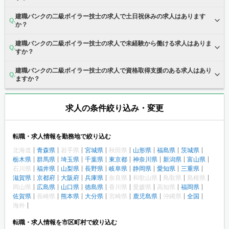
建職バンクの二級ボイラー技士の求人で土日祝休みの求人はあります
か？
建職バンクの二級ボイラー技士の求人で未経験から働ける求人はありま
すか？
建職バンクの二級ボイラー技士の求人で資格取得支援のある求人はあり
ますか？
求人の条件絞り込み・変更
転職・求人情報を勤務地で絞り込む
北海道
青森県
岩手県
宮城県
秋田県
山形県
福島県
茨城県
栃木県
群馬県
埼玉県
千葉県
東京都
神奈川県
新潟県
富山県
石川県
福井県
山梨県
長野県
岐阜県
静岡県
愛知県
三重県
滋賀県
京都府
大阪府
兵庫県
奈良県
和歌山県
鳥取県
島根県
岡山県
広島県
山口県
徳島県
香川県
愛媛県
高知県
福岡県
佐賀県
長崎県
熊本県
大分県
宮崎県
鹿児島県
沖縄県
全国
海外
転職・求人情報を市区町村で絞り込む