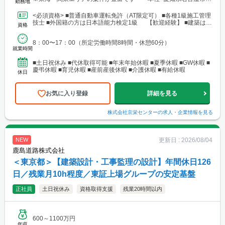
勤務地
村区名駅4-14-8 名駅あさひビル2F ※本社所在地のため就業先では
ありません <最寄駅>名古屋駅より徒歩10分
<必須資格> ■普通自動車運転免許（AT限定可） ■各種1級施工管理
技士 ■外国籍の方は日本語能力検定1級 【歓迎経験】 ■建築はも
資格
ちろん、設備や電気など業種問わず建築関...
8：00〜17：00（所定労働時間8時間・休憩60分）
就業時間
■土日祝休み ■代休取得可能 ■年末年始休暇 ■夏季休暇 ■GW休暇 ■
慶弔休暇 ■育児休暇 ■産前産後休暇 ■介護休暇 ■有給休暇
休日
お気に入り登録
詳細を見る
株式会社京栄センター
の求人・企業情報を見る
更新日 :
2026/08/04
NEW
鹿島道路株式会社
＜東京都＞【建築設計・工事監理の設計】年間休日126
日／残業月10h程度／東証上場グループの安定基盤
正社員
土日祝休み
資格取得支援
残業20時間以内
600～1100万円
年収