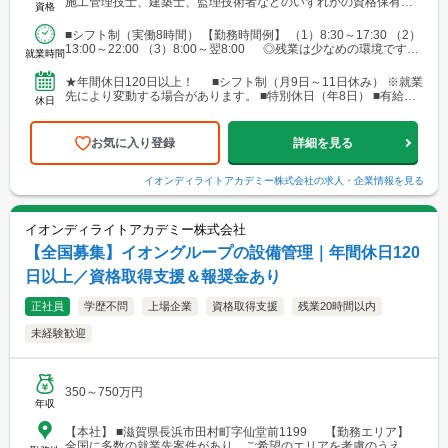
施工管理技士、建築士、監理技術者などのいずれかの資格保有者
資格
地例：東京都千代田区神田錦町1-1-1 ■東海エリア └勤務地例：
■歓迎（WANT）※必須ではありません 【資格...
愛知県名古屋市中村区名駅三丁目19番14号 ■関西エリア └勤務
■シフト制（実働8時間） 【勤務時間例】 （1）8:30～17:30 （2）
地例：大阪府大阪市中央区南船場2-3-2 ■中国・四国エリア └勤
13:00～22:00 （3）8:00～翌8:00 ◎残業は少なめの環境です。
務地例：広島県広島市南区段原南1-3-52 ■九州エリア └勤務地
就業時間
◎就業先により...
例：福岡県福岡市博多区奈良屋町2-1 ※各エリア内で施工管理
業務を担当いただく際、現場によっては、自宅または現場付近の
★年間休日120日以上！ ■シフト制（月9日～11日休み） ※就業
ホテルから直行直帰をお願いする場合があります。
先により変動する場合があります。 ■特別休日（年8日） ■有給休
休日
暇（初年度10日／法定通り） ■慶弔休暇...
お気に入り登録
詳細を見る
イオンディライトアカデミー株式会社
の求人・企業情報を見る
イオンディライトアカデミー株式会社
【全国募集】イオングループの設備管理｜年間休日120
日以上／資格取得支援＆報奨金あり
正社員
学歴不問
上場企業
資格取得支援
残業20時間以内
未経験歓迎
350～750万円
年収
【本社】 ■滋賀県長浜市田村町字仙堂前1199 【勤務エリア】
全国に多数の就業先案件があり、ご希望のエリアを考慮のうえ配