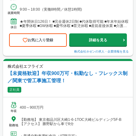
9:00～18:00（実働8時間／休憩1時間)
就業時間
★年間休日126日！ ■完全週休2日制 ■代休取得可能 ■年末年始休暇
■夏季休暇 ■GW休暇 ■慶弔休暇 ■育児休暇 ■産前産後休業 ■介護休
休日
業 ■有給休暇 └毎月2日有休...
お気に入り登録
詳細を見る
株式会社ホゼン
の求人・企業情報を見る
株式会社エフライズ
【未資格歓迎】年収900万可・転勤なし・フレックス制
／関東で管工事施工管理！
正社員
400～900万円
年収
【勤務地】 東京都品川区大崎1-6-1TOC大崎ビルディング5F-B
【アクセス】 勝野駅から車で8分
勤務地
・普通自動車運転免許（AT限定可）