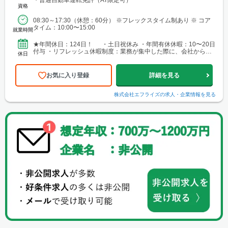
資格
08:30～17:30（休憩：60分） ※フレックスタイム制あり ※ コア
タイム：10:00〜15:00
就業時間
★年間休⽇：124⽇！ ・⼟⽇祝休み ・年間有休休暇：10〜20⽇
付与 ・リフレッシュ休暇制度：業務が集中した際に、会社から特
休日
別に付与される休暇）
お気に入り登録
詳細を見る
株式会社エフライズ
の求人・企業情報を見る