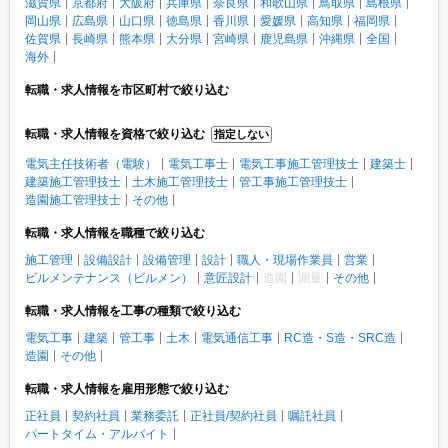
滋賀県
京都府
大阪府
兵庫県
奈良県
和歌山県
鳥取県
島根県
岡山県
広島県
山口県
徳島県
香川県
愛媛県
高知県
福岡県
佐賀県
長崎県
熊本県
大分県
宮崎県
鹿児島県
沖縄県
全国
海外
転職・求人情報を市区町村で絞り込む
転職・求人情報を資格で絞り込む
指定しない
電気主任技術者（電験）
電気工事士
電気工事施工管理技士
建築士
建築施工管理技士
土木施工管理技士
管工事施工管理技士
造園施工管理技士
その他
転職・求人情報を職種で絞り込む
施工管理
設備設計
設備管理
設計
職人・現場作業員
営業
ビルメンテナンス（ビルメン）
意匠設計
造園
測量
その他
転職・求人情報を工事の種類で絞り込む
電気工事
建築
管工事
土木
電気通信工事
RC造・S造・SRC造
造園
その他
転職・求人情報を雇用形態で絞り込む
正社員
契約社員
業務委託
正社員/契約社員
嘱託社員
パートタイム・アルバイト