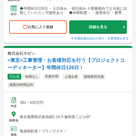
◆年間休日126日 ・土日休み ・祝日休み ※業務都合で土日祝に出
勤していただく可能性あり ◆休暇制度： ・振替休日 ・夏季休
休日
日 ・年末年始休暇 ・有給休暇 ・慶弔休暇 ...
お気に入り登録
詳細を見る
中央電設株式会社
の求人・企業情報を見る
株式会社ホゼン
<東京>工事管理・お客様対応を行う【プロジェクトコ
ーディネーター】年間休日126日！
正社員
転勤なし
学歴不問
上場企業
資格取得支援
残業20時間以内
392～630万円
年収
東京都豊島区南池袋2-34-5 藤和第二ビル6F
勤務地
無資格歓迎！ブランクＯＫ！
資格