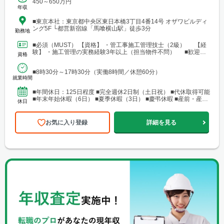
450～650万円
年収
■東京本社：東京都中央区東⽇本橋3丁⽬4番14号 オザワビルディ
ング5F └都営新宿線「馬喰横山駅」徒歩3分
勤務地
■必須（MUST） 【資格】 ・管工事施工管理技士（2級） 【経
験】 ・施工管理の実務経験3年以上（担当物件不問） ■歓迎
資格
（WANT）※必須ではありません 【資格】 ...
■8時30分～17時30分（実働8時間／休憩60分）
就業時間
■年間休日：125日程度 ■完全週休2日制（土日祝） ■代休取得可能
■年末年始休暇（6日） ■夏季休暇（3日） ■慶弔休暇 ■産前・産後
休日
休暇 ■育児休暇 ■介護休暇 ■...
お気に入り登録
詳細を見る