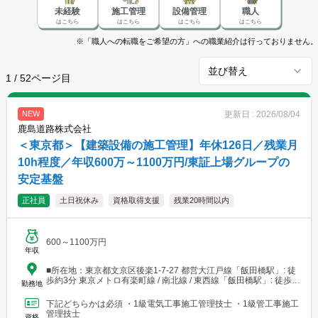
未経験
施工管理
設備管理
職人
はこちら
はこちら
はこちら
はこちら
※「職人への転職をご希望の方」への職業紹介は行っておりません。
並び替え
1
/
52
ページ目
更新日 :
2026/08/04
NEW
鹿島道路株式会社
＜東京都＞【建築設備の施工管理】年休126日／残業月
10h程度／年収600万～1100万円/東証上場グループの
安定基盤
正社員
土日祝休み
資格取得支援
残業20時間以内
600～1100万円
年収
■所在地：東京都文京区後楽1-7-27 都営大江戸線「飯田橋駅」: 徒
歩約3分 東京メトロ有楽町線 / 南北線 / 東西線「飯田橋駅」: 徒歩約
勤務地
6〜8分 JR中央・総武緩行線「飯田橋駅」: 徒歩約7〜8分
下記どちらかは必須 ・1級電気工事施工管理技士 ・1級管工事施工
管理技士
資格