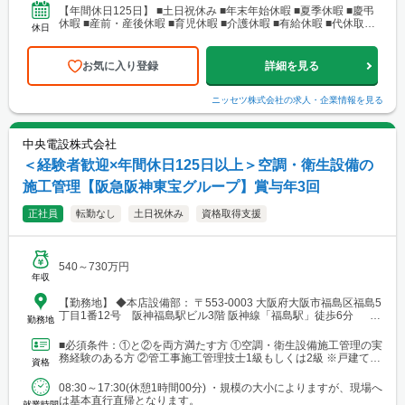
【年間休日125日】 ■土日祝休み ■年末年始休暇 ■夏季休暇 ■慶弔
休暇 ■産前・産後休暇 ■育児休暇 ■介護休暇 ■有給休暇 ■代休取得
休日
可
お気に入り登録
詳細を見る
ニッセツ株式会社
の求人・企業情報を見る
中央電設株式会社
＜経験者歓迎×年間休日125日以上＞空調・衛生設備の
施工管理【阪急阪神東宝グループ】賞与年3回
正社員
転勤なし
土日祝休み
資格取得支援
540～730万円
年収
【勤務地】 ◆本店設備部： 〒553-0003 大阪府大阪市福島区福島5
丁目1番12号 阪神福島駅ビル3階 阪神線「福島駅」徒歩6分 ◆
勤務地
本社所在地： 〒553-0001 大阪市福島区海老江1丁目1番31号 阪
神野田センタービルディング14階 阪神線「野田駅」徒歩2分
■必須条件：①と②を両方満たす方 ①空調・衛生設備施工管理の実
務経験のある方 ②管工事施工管理技士1級もしくは2級 ※戸建ての
資格
みの経験は不可（ビル・マンション等の経験必須） ...
08:30～17:30(休憩1時間00分) ・規模の大小によりますが、現場へ
は基本直行直帰となります。
就業時間