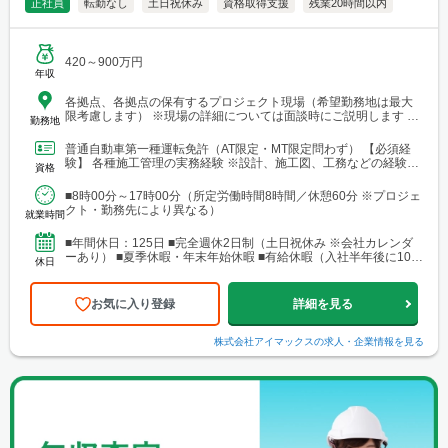
正社員
転勤なし
土日祝休み
資格取得支援
残業20時間以内
420～900万円
年収
各拠点、各拠点の保有するプロジェクト現場（希望勤務地は最大
限考慮します） ※現場の詳細については面談時にご説明します
勤務地
【本社・各支店・営業所】 ■本社・関東支店 東京営業所 東京都渋
谷区代々木2-23-1 ニューステートメナー1055 └アクセス：京王線
普通自動車第一種運転免許（AT限定・MT限定問わず） 【必須経
「新宿駅」から徒歩5分 ※東京都を中心とした首都圏のほか、栃
験】 各種施工管理の実務経験 ※設計、施工図、工務などの経験を
資格
木・群馬・茨城・埼玉・山梨・千葉・神奈川などに関東圏内の現
お持ちの方もご応募ください ※経験年数は不問 【土...
場あり。 ■関東支店 仙台事務所 宮城県仙台市青葉区中央1丁目
■8時00分～17時00分（所定労働時間8時間／休憩60分 ※プロジェ
7-4（アーケード内） 宮城商事ビル4F ※宮城県エリアのほか、青
クト・勤務先により異なる）
森・岩手・秋田・山形・福島などに現場あり ■北日本支店 札幌
就業時間
営業所・建設総合技術センター(CTTC事業部) 北海道札幌市北区北
10条西3丁目13 NKエルムビル1F └アクセス：地下鉄「北12条
■年間休日：125日 ■完全週休2日制（土日祝休み ※会社カレンダ
駅」徒歩3分、JR「札幌駅」徒歩9分 ※札幌を中心とした道央圏の
ーあり） ■夏季休暇・年末年始休暇 ■有給休暇（入社半年後に10日
休日
ほか、道南・道東・道北の各地区（小樽・千歳・岩見沢・室蘭な
付与）・育児休暇・介護休暇・出張準備休暇
ど）に現場あり。 ■関西支店 神戸営業所 兵庫県神戸市中央区
東町122-2 港都ビル8階 └アクセス：「三宮・花時計前駅」から徒
お気に入り登録
詳細を見る
歩2分、「三宮駅」から徒歩8分 ※関西、近畿圏を中心としたエリ
アのほか、西日本（九州・四国・中国）にも現場あり。 ■関
西支店 大阪事務所 大阪府大阪市北区梅田1-1-3-500 大阪駅前第3ビ
株式会社アイマックス
の求人・企業情報を見る
ル5階10号 └アクセス：阪急電鉄「大阪梅田駅」、御堂筋線「梅田
駅」、JR「大阪駅」よりアクセス良好 ※関西、近畿圏を中心とし
たエリアのほか、東海・北陸エリアにも現場あり。