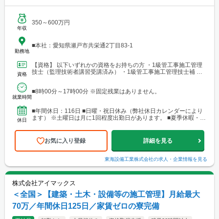
350～600万円
年収
■本社：愛知県瀬戸市共栄通2丁目83-1
勤務地
【資格】 以下いずれかの資格をお持ちの方 ・1級管工事施工管理
技士（監理技術者講習受講済み） ・1級管工事施工管理技士補 ・2
資格
級管工事施工管理技士 ・1級土木施工管理技士（監...
■8時00分～17時00分 ※固定残業はありません。
就業時間
■年間休日：116日 ■日曜・祝日休み（弊社休日カレンダーにより
ます） ※土曜日は月に1回程度出勤日があります。 ■夏季休暇・年
休日
末年始休暇（特別休暇として、結婚・忌引・産前産...
お気に入り登録
詳細を見る
東海設備工業株式会社
の求人・企業情報を見る
株式会社アイマックス
＜全国＞【建築・土木・設備等の施工管理】月給最大
70万／年間休日125日／家賃ゼロの寮完備