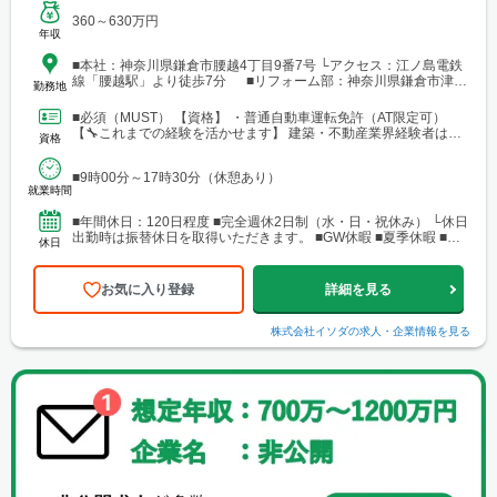
360～630万円
年収
■本社：神奈川県鎌倉市腰越4丁目9番7号 └アクセス：江ノ島電鉄
線「腰越駅」より徒歩7分 ■リフォーム部：神奈川県鎌倉市津
勤務地
235
■必須（MUST） 【資格】 ・普通自動車運転免許（AT限定可）
【🔧これまでの経験を活かせます】 建築・不動産業界経験者はも
資格
ちろん、 下記のようなご経験を活かして活躍し...
■9時00分～17時30分（休憩あり）
就業時間
■年間休日：120日程度 ■完全週休2日制（水・日・祝休み） └休日
出勤時は振替休日を取得いただきます。 ■GW休暇 ■夏季休暇 ■年
休日
末年始休暇 ■慶弔休暇 ■育児休暇 ■有給休暇
お気に入り登録
詳細を見る
株式会社イソダ
の求人・企業情報を見る