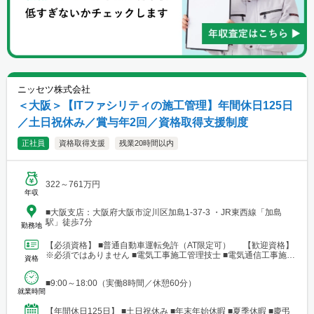
ニッセツ株式会社
＜大阪＞【ITファシリティの施工管理】年間休日125日
／土日祝休み／賞与年2回／資格取得支援制度
正社員
資格取得支援
残業20時間以内
322～761万円
年収
■大阪支店：大阪府大阪市淀川区加島1-37-3 ・JR東西線「加島
駅」徒歩7分
勤務地
【必須資格】 ■普通自動車運転免許（AT限定可） 【歓迎資格】
※必須ではありません ■電気工事施工管理技士 ■電気通信工事施工
資格
管理技士 ■管工事施工管理技士 ■建築施工管...
■9:00～18:00（実働8時間／休憩60分）
就業時間
【年間休日125日】 ■土日祝休み ■年末年始休暇 ■夏季休暇 ■慶弔