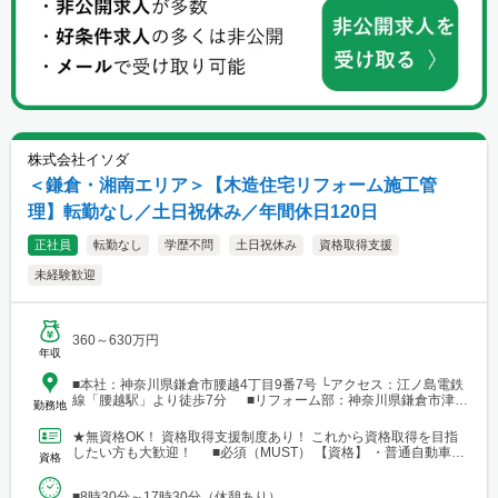
株式会社イソダ
＜鎌倉・湘南エリア＞【木造住宅リフォーム施工管
理】転勤なし／土日祝休み／年間休日120日
正社員
転勤なし
学歴不問
土日祝休み
資格取得支援
未経験歓迎
360～630万円
年収
■本社：神奈川県鎌倉市腰越4丁目9番7号 └アクセス：江ノ島電鉄
線「腰越駅」より徒歩7分 ■リフォーム部：神奈川県鎌倉市津
勤務地
235
★無資格OK！ 資格取得支援制度あり！ これから資格取得を目指
したい方も大歓迎！ ■必須（MUST） 【資格】 ・普通自動車運
資格
転免許（AT限定可） ■歓迎（WANT）...
■8時30分～17時30分（休憩あり）