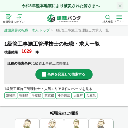
令和8年熊本地震により被災された皆さまへ
メニュー
会員登録
ログイン
求人検索
建設業界の転職・求人 トップ
1級管工事施工管理技士の求人一覧
1級管工事施工管理技士の転職・求人一覧
1029
検索結果
件
現在の検索条件:
1級管工事施工管理技士
条件を変更して検索する
1級管工事施工管理技士 × 人気エリア条件のページを見る
茨城県
埼玉県
千葉県
東京都
神奈川県
大阪府
兵庫県
転職先のご相談