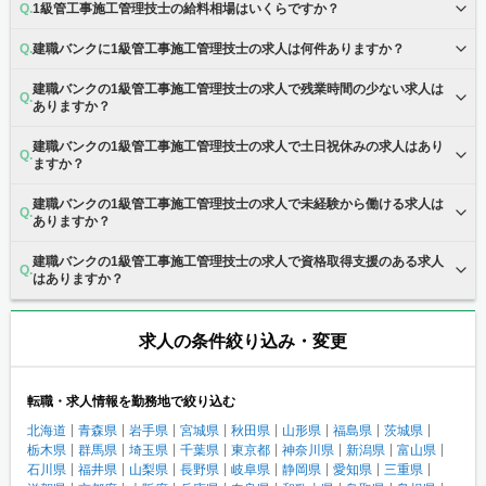
1級管工事施工管理技士の給料相場はいくらですか？
建職バンクに1級管工事施工管理技士の求人は何件ありますか？
建職バンクの1級管工事施工管理技士の求人で残業時間の少ない求人は
ありますか？
建職バンクの1級管工事施工管理技士の求人で土日祝休みの求人はあり
ますか？
建職バンクの1級管工事施工管理技士の求人で未経験から働ける求人は
ありますか？
建職バンクの1級管工事施工管理技士の求人で資格取得支援のある求人
はありますか？
求人の条件絞り込み・変更
転職・求人情報を勤務地で絞り込む
北海道
青森県
岩手県
宮城県
秋田県
山形県
福島県
茨城県
栃木県
群馬県
埼玉県
千葉県
東京都
神奈川県
新潟県
富山県
石川県
福井県
山梨県
長野県
岐阜県
静岡県
愛知県
三重県