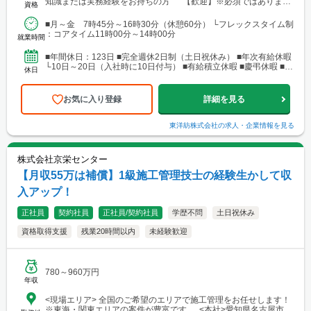
知識または実務経験をお持ちの方 【歓迎】※必須ではありませ
資格
ん ■建築士（一級・二級） ■建築施工管理技士（...
■月～金 7時45分～16時30分（休憩60分） └フレックスタイム制
：コアタイム11時00分～14時00分
就業時間
■年間休日：123日 ■完全週休2日制（土日祝休み） ■年次有給休暇
└10日～20日（入社時に10日付与） ■有給積立休暇 ■慶弔休暇 ■ボ
休日
ランティア休暇 ■ドナー休暇 ■...
お気に入り登録
詳細を見る
東洋紡株式会社
の求人・企業情報を見る
株式会社京栄センター
【月収55万は補償】1級施工管理技士の経験生かして収
入アップ！
正社員
契約社員
正社員/契約社員
学歴不問
土日祝休み
資格取得支援
残業20時間以内
未経験歓迎
780～960万円
年収
<現場エリア> 全国のご希望のエリアで施工管理をお任せします！
※東海・関東エリアの案件が豊富です <本社>愛知県名古屋市中