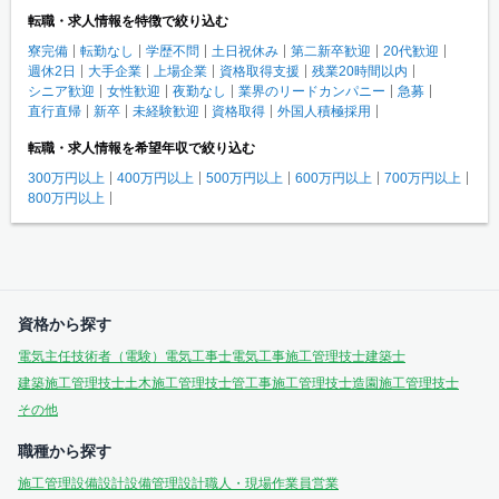
転職・求人情報を特徴で絞り込む
寮完備
転勤なし
学歴不問
土日祝休み
第二新卒歓迎
20代歓迎
週休2日
大手企業
上場企業
資格取得支援
残業20時間以内
シニア歓迎
女性歓迎
夜勤なし
業界のリードカンパニー
急募
直行直帰
新卒
未経験歓迎
資格取得
外国人積極採用
転職・求人情報を希望年収で絞り込む
300万円以上
400万円以上
500万円以上
600万円以上
700万円以上
800万円以上
資格から探す
電気主任技術者（電験）
電気工事士
電気工事施工管理技士
建築士
建築施工管理技士
土木施工管理技士
管工事施工管理技士
造園施工管理技士
その他
職種から探す
施工管理
設備設計
設備管理
設計
職人・現場作業員
営業