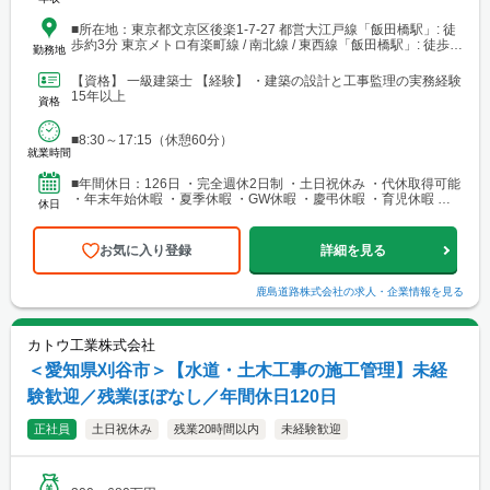
■所在地：東京都文京区後楽1-7-27 都営大江戸線「飯田橋駅」: 徒
歩約3分 東京メトロ有楽町線 / 南北線 / 東西線「飯田橋駅」: 徒歩約
勤務地
6〜8分 JR中央・総武緩行線「飯田橋駅」: 徒歩約7〜8分
【資格】 一級建築士 【経験】 ・建築の設計と工事監理の実務経験
15年以上
資格
■8:30～17:15（休憩60分）
就業時間
■年間休日：126日 ・完全週休2日制 ・土日祝休み ・代休取得可能
・年末年始休暇 ・夏季休暇 ・GW休暇 ・慶弔休暇 ・育児休暇 ・
休日
産前産後休業 ・介護休業 ・有給休暇
お気に入り登録
詳細を見る
鹿島道路株式会社
の求人・企業情報を見る
カトウ工業株式会社
＜愛知県刈谷市＞【水道・土木工事の施工管理】未経
験歓迎／残業ほぼなし／年間休日120日
正社員
土日祝休み
残業20時間以内
未経験歓迎