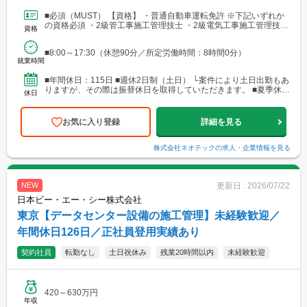
での勤務となります。
■必須（MUST） 【資格】 ・普通自動車運転免許 ※下記いずれか
の資格必須 ・2級管工事施工管理技士 ・2級電気工事施工管理技士
資格
・第一種電気工事士 ・第二種電気工事士 ・...
■8:00～17:30（休憩90分／所定労働時間：8時間0分）
就業時間
■年間休日：115日 ■週休2日制（土日） └案件により土日出勤もあ
りますが、その際は振替休日を取得していただきます。 ■夏季休
休日
暇・年末年始休暇・慶弔休暇 ■看護休暇（取得実...
お気に入り登録
詳細を見る
株式会社ネオテック
の求人・企業情報を見る
更新日 :
2026/07/22
NEW
日本ビー・エー・シー株式会社
東京【データセンター設備の施工管理】未経験歓迎／
年間休日126日／正社員登用実績あり
契約社員
転勤なし
土日祝休み
残業20時間以内
未経験歓迎
420～630万円
年収