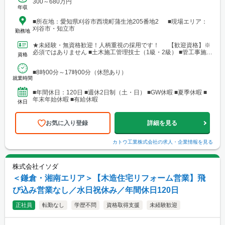
300～680万円
年収
■所在地：愛知県刈谷市西境町蒲生池205番地2 ■現場エリア：
刈谷市・知立市
勤務地
★未経験・無資格歓迎！人柄重視の採用です！ 【歓迎資格】※
必須ではありません ■土木施工管理技士（1級・2級） ■管工事施工
資格
管理技士（1級・2級） 【歓迎経験】※必須...
■8時00分～17時00分（休憩あり）
就業時間
■年間休日：120日 ■週休2日制（土・日） ■GW休暇 ■夏季休暇 ■
年末年始休暇 ■有給休暇
休日
お気に入り登録
詳細を見る
カトウ工業株式会社
の求人・企業情報を見る
株式会社イソダ
＜鎌倉・湘南エリア＞【木造住宅リフォーム営業】飛
び込み営業なし／水日祝休み／年間休日120日
正社員
転勤なし
学歴不問
資格取得支援
未経験歓迎