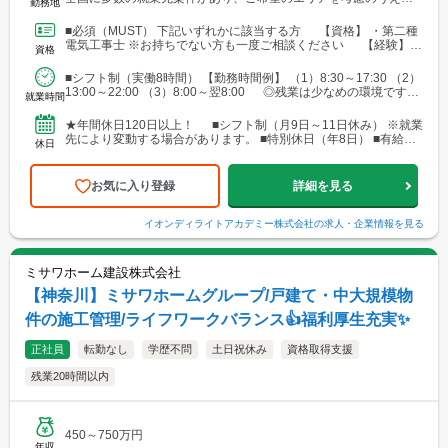
勤務地
属を決定します。 北海道～沖縄まで、幅広いエリアで勤務可能で
す。 ■北海道 ■東北 └仙台市 ■関東 └東京23区 └町田・立
■必須（MUST） 下記いずれかに該当する方 【資格】 ・第二種
川・調布・西東京 └横浜・川崎・相模原・海老名・厚木 └千葉・
電気工事士 ※お持ちでない方も一度ご相談ください 【経験】
資格
船橋・市川・柏・浦安・市原 └さいたま・川越・越谷・久喜・三
・ビル設備管理 ・建物メンテナンス などの...
郷・川口 └高崎 └宇都宮・日光 ■東海 └名古屋・春日井・豊
■シフト制（実働8時間） 【勤務時間例】 （1）8:30～17:30 （2）
橋・岡崎・長久手・日進・稲沢・清須・小牧 └岐阜・各務原 └
13:00～22:00 （3）8:00～翌8:00 ◎残業は少なめの環境です。
津・四日市・桑名・志摩 └静岡・浜松・沼津・御殿場 ■関西 └
就業時間
◎就業先により...
大阪市・なんばエリア・梅田エリア・高槻・吹田・茨木・池田・
和泉・泉南 └神戸市・西宮・尼崎・姫路・加古川 └京都市・長岡
★年間休日120日以上！ ■シフト制（月9日～11日休み） ※就業
京・舞鶴・木津・木津川・城陽・京田辺・福知山・綾部・八幡 └
先により変動する場合があります。 ■特別休日（年8日） ■有給休
休日
滋賀・大津・草津・近江八幡・長浜・米原 └和歌山・新宮・田辺
暇（初年度10日／法定通り） ■慶弔休暇...
└奈良市・橿原・大和郡山 ■中四国 └広島市（安佐南区・南
区）・福山 └岡山・倉敷・津山
お気に入り登録
詳細を見る
イオンディライトアカデミー株式会社
の求人・企業情報を見る
ミサワホーム建設株式会社
【神奈川】ミサワホームグループ/戸建て・中大規模物
件の施工管理/ライフワークバランス👍福利厚生充実✨
正社員
転勤なし
学歴不問
土日祝休み
資格取得支援
残業20時間以内
450～750万円
年収