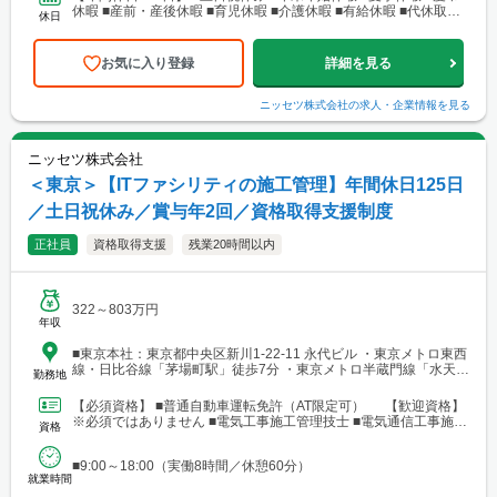
休暇 ■産前・産後休暇 ■育児休暇 ■介護休暇 ■有給休暇 ■代休取得
休日
可
お気に入り登録
詳細を見る
ニッセツ株式会社
の求人・企業情報を見る
ニッセツ株式会社
＜東京＞【ITファシリティの施工管理】年間休日125日
／土日祝休み／賞与年2回／資格取得支援制度
正社員
資格取得支援
残業20時間以内
322～803万円
年収
■東京本社：東京都中央区新川1-22-11 永代ビル ・東京メトロ東西
線・日比谷線「茅場町駅」徒歩7分 ・東京メトロ半蔵門線「水天宮
勤務地
前駅」徒歩9分
【必須資格】 ■普通自動車運転免許（AT限定可） 【歓迎資格】
※必須ではありません ■電気工事施工管理技士 ■電気通信工事施工
資格
管理技士 ■管工事施工管理技士 ■建築施工管...
■9:00～18:00（実働8時間／休憩60分）
就業時間