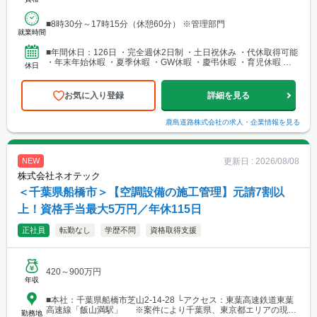
■8時30分～17時15分（休憩60分） ※管理部門
就業時間
■年間休日：126日 ・完全週休2日制 ・土日祝休み ・代休取得可能
・年末年始休暇 ・夏季休暇 ・GW休暇 ・慶弔休暇 ・育児休暇 ・
休日
産前産後休業 ・介護休業 ・有給休暇
お気に入り登録
詳細を見る
鹿島道路株式会社
の求人・企業情報を見る
更新日 :
2026/08/08
NEW
株式会社ネオテック
＜千葉県船橋市＞【空調設備の施工管理】元請7割以
上！資格手当最大5万円／年休115日
正社員
転勤なし
学歴不問
資格取得支援
420～900万円
年収
■本社：千葉県船橋市芝山2-14-28 └アクセス：東葉高速鉄道東葉
高速線「飯山満駅」 ※案件により千葉県、東京都エリアの現場
勤務地