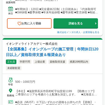
就業時間
■年間休日：120日 ■完全週休2日制（土日祝休み） └代休取得可
■GW休暇 ■夏季休暇 ■年末年始休暇 ■慶弔休暇 ■育児休暇 ■有給休
休日
暇
お気に入り登録
詳細を見る
株式会社イソダ
の求人・企業情報を見る
イオンディライトアカデミー株式会社
【全国募集】イオングループの施工管理｜年間休日120
日以上／資格取得支援＆報奨金あり
正社員
学歴不問
上場企業
資格取得支援
残業20時間以内
未経験歓迎
500～1000万円
年収
【本社】 ■滋賀県長浜市田村町字仙堂前1199 【勤務エリア】
ご希望のエリアを考慮のうえ配属を決定します。 ■北海道エリ
勤務地
ア └勤務地例：北海道札幌市中央区北12条西23-2-5 ■東北エリ
ア └勤務地例：宮城県仙台市宮城野区榴岡3-4-1 ■北陸信越エリ
■必須（MUST）※下記いずれかの資格をお持ちの方 【資格】 ・
ア └勤務地例：新潟県新潟市中央区笹口1-2 ■関東エリア └勤務