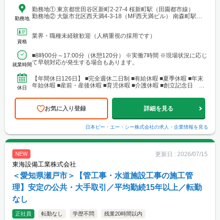
勤務地① 東京都世田谷区新町2-27-4 桜新町駅（田園都市線）
勤務地② 大阪市北区西天満4-3-18（MF西天満ビル） 南森町駅
勤務地
（地下鉄谷町線） 勤務地は上記の通りですが、現場管理業務を
行う期間は、勤務地がデータセンターの現場がある土地の近隣と
業界・職種未経験歓迎（人柄重視の採用です）
なります（東京都、千葉県、大阪府など）。 希望する勤務地は相
資格
談可能です。現時点で通勤ができない方も住宅補助が可能ですの
でお気軽にご相談お願いいたします。 ご自宅から通勤が難しい現
■8時00分～17:00分（休憩120分） ※実働7時間 ※現場状況に応じ
場の場合は、現場近隣での借り上げ住宅の利用が可能です。 （物
て早朝対応が発生する場合もあります。
件はご自身で選定いただき、会社にて法人契約を行います） ※借
就業時間
り上げ住宅は駐車場代込みで月額最大12万円程度までを想定（社
内規定あり）
【年間休日126日】 ■完全週休二日制 ■有給休暇 ■夏季休暇 ■年末
年始休暇 ■産前・産後休暇 ■育児休暇 ■介護休暇 ■創立記念日 ほ
休日
か
お気に入り登録
詳細を見る
日本ビー・エー・シー株式会社
の求人・企業情報を見る
更新日 :
2026/07/15
NEW
東海設備工業株式会社
＜愛知県瀬戸市＞【管工事・水道施設工事の施工管
理】安定の公共・大手取引／平均勤続15年以上／転勤
なし
正社員
転勤なし
学歴不問
残業20時間以内