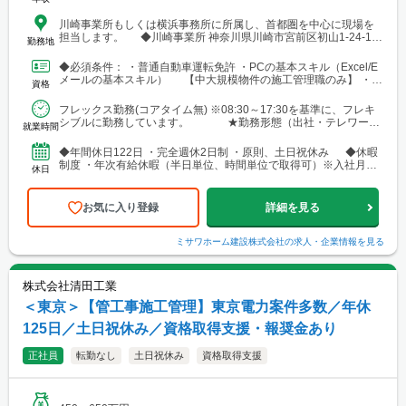
川崎事業所もしくは横浜事務所に所属し、首都圏を中心に現場を
担当します。 ◆川崎事業所 神奈川県川崎市宮前区初山1-24-11
勤務地
◆横浜事業所 横浜市磯子区峰町690
◆必須条件： ・普通自動車運転免許 ・PCの基本スキル（Excel/E
メールの基本スキル） 【中大規模物件の施工管理職のみ】 ・鉄
資格
骨造またはRC造の施工管理経験(※戸建て...
フレックス勤務(コアタイム無) ※08:30～17:30を基準に、フレキ
シブルに勤務しています。 ★勤務形態（出社・テレワー
就業時間
ク）やその日の予定に合わせたフレックス勤務...
◆年間休日122日 ・完全週休2日制 ・原則、土日祝休み ◆休暇
制度 ・年次有給休暇（半日単位、時間単位で取得可）※入社月に
休日
応じて、入社時に最大１４日付与 ・年次有給休暇...
お気に入り登録
詳細を見る
ミサワホーム建設株式会社
の求人・企業情報を見る
株式会社清田工業
＜東京＞【管工事施工管理】東京電力案件多数／年休
125日／土日祝休み／資格取得支援・報奨金あり
正社員
転勤なし
土日祝休み
資格取得支援