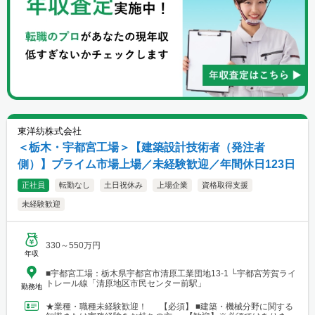
東洋紡株式会社
＜栃木・宇都宮工場＞【建築設計技術者（発注者
側）】プライム市場上場／未経験歓迎／年間休日123日
正社員
転勤なし
土日祝休み
上場企業
資格取得支援
未経験歓迎
330～550万円
年収
■宇都宮工場：栃木県宇都宮市清原工業団地13-1 └宇都宮芳賀ライ
トレール線「清原地区市民センター前駅」
勤務地
★業種・職種未経験歓迎！ 【必須】 ■建築・機械分野に関する