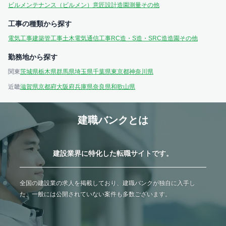
ビルメンテナンス（ビルメン）
意匠設計
造園
測量
その他
工事の種類から探す
電気工事
建築
管工事
土木
電気通信工事
RC造・S造・SRC造
造園
その他
勤務地から探す
関東
茨城県
栃木県
群馬県
埼玉県
千葉県
東京都
神奈川県
近畿
滋賀県
京都府
大阪府
兵庫県
奈良県
和歌山県
建職バンクとは
建設業界に特化した転職サイトです。
全国の建設業の求人を掲載しており、建職バンクが独自に入手し
た、一般には公開されていない案件も多数ございます。