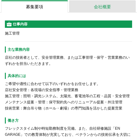
募集要項
会社概要
仕事内容
施工管理
主な業務内容
店社の技術者として、安全管理業務、または工事管理・保守・営業業務のい
ずれかを担当いただきます。
具体的には
ご希望や適性に合わせて以下のいずれかをお任せします。
店社安全管理：各現場の安全指導・管理業務
施工管理：照明・調光システム、太陽光、蓄電池等の工程・品質・安全管理
メンテナンス提案・管理：保守契約先へのリニューアル提案・外注管理
技術営業：舞台吊り物（ホール・劇場）の専門知識を活かした提案営業
働き方
フレックスタイム制や時短勤務制度を完備。また、自社研修施設「EN
GARAGE」での教育体制が充実しており、ベテランからの技術伝承を大切に