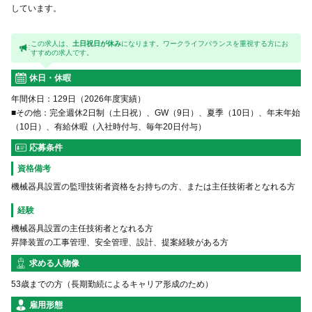
しています。
この求人は、
土日祝日が休み
になります。ワークライフバランスを重視する方にお
すすめの求人です。
休日・休暇
年間休日：129日（2026年度実績）
■その他：完全週休2日制（土日祝）、GW（9日）、夏季（10日）、年末年始
（10日）、有給休暇（入社時付与、毎年20日付与）
応募条件
資格備考
機械器具設置の監理技術者資格をお持ちの方、または主任技術者となれる方
経験
機械器具設置の主任技術者となれる方
昇降装置の工事管理、安全管理、設計、提案経験がある方
求める人物像
53歳までの方（長期勤続によるキャリア形成のため）
雇用形態