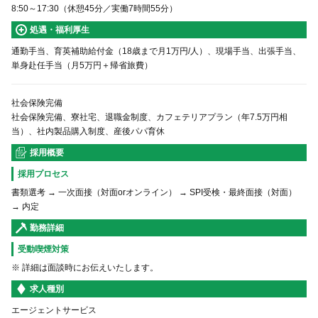
8:50～17:30（休憩45分／実働7時間55分）
処遇・福利厚生
通勤手当、育英補助給付金（18歳まで月1万円/人）、現場手当、出張手当、
単身赴任手当（月5万円＋帰省旅費）
社会保険完備
社会保険完備、寮社宅、退職金制度、カフェテリアプラン（年7.5万円相
当）、社内製品購入制度、産後パパ育休
採用概要
採用プロセス
書類選考 → 一次面接（対面orオンライン） → SPI受検・最終面接（対面）
→ 内定
勤務詳細
受動喫煙対策
※ 詳細は面談時にお伝えいたします。
求人種別
エージェントサービス