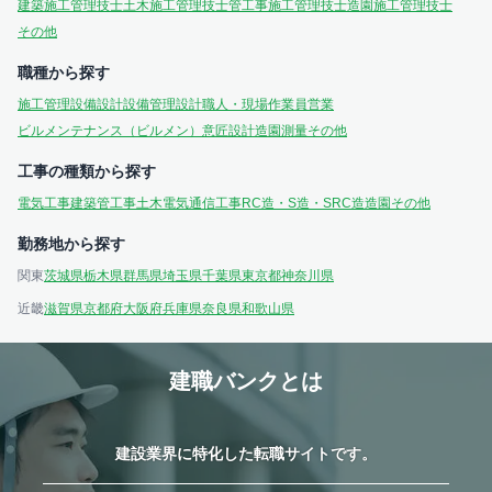
建築施工管理技士
土木施工管理技士
管工事施工管理技士
造園施工管理技士
その他
職種から探す
施工管理
設備設計
設備管理
設計
職人・現場作業員
営業
ビルメンテナンス（ビルメン）
意匠設計
造園
測量
その他
工事の種類から探す
電気工事
建築
管工事
土木
電気通信工事
RC造・S造・SRC造
造園
その他
勤務地から探す
関東
茨城県
栃木県
群馬県
埼玉県
千葉県
東京都
神奈川県
近畿
滋賀県
京都府
大阪府
兵庫県
奈良県
和歌山県
建職バンクとは
建設業界に特化した転職サイトです。