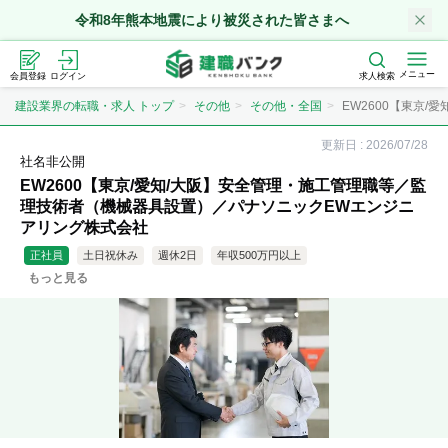
令和8年熊本地震により被災された皆さまへ
メニュー
会員登録
ログイン
求人検索
建設業界の転職・求人 トップ
その他
その他・全国
EW2600【東京/
更新日 :
2026/07/28
社名非公開
EW2600【東京/愛知/大阪】安全管理・施工管理職等／監
理技術者（機械器具設置）／パナソニックEWエンジニ
アリング株式会社
正社員
土日祝休み
週休2日
年収500万円以上
もっと見る