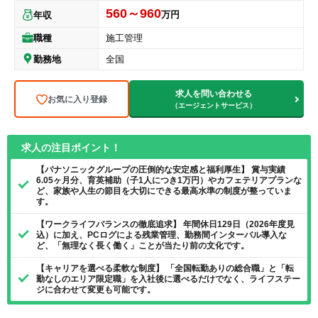
560～960
万円
年収
職種
施工管理
勤務地
全国
求人を問い合わせる
お気に入り登録
（エージェントサービス）
求人の注目ポイント！
【パナソニックグループの圧倒的な安定感と福利厚生】 賞与実績
6.05ヶ月分、育英補助（子1人につき1万円）やカフェテリアプランな
ど、家族や人生の節目を大切にできる最高水準の制度が整っていま
す。
【ワークライフバランスの徹底追求】 年間休日129日（2026年度見
込）に加え、PCログによる残業管理、勤務間インターバル導入な
ど、「無理なく長く働く」ことが当たり前の文化です。
【キャリアを選べる柔軟な制度】 「全国転勤ありの総合職」と「転
勤なしのエリア限定職」を入社後に選べるだけでなく、ライフステー
ジに合わせて変更も可能です。