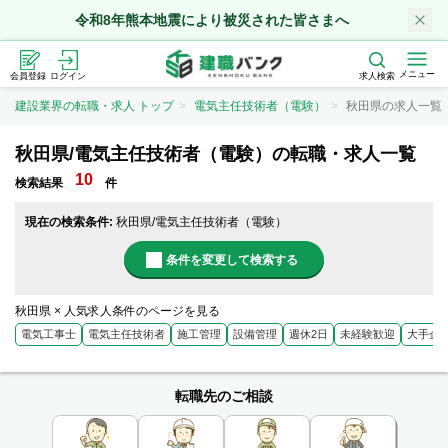
令和8年熊本地震により被災された皆さまへ
メニュー
会員登録
ログイン
求人検索
建設業界の転職・求人 トップ
電気主任技術者（電験）
秋田県の求人一覧
秋田県/電気主任技術者（電験）の転職・求人一覧
10
検索結果
件
現在の検索条件:
秋田県/電気主任技術者（電験）
条件を変更して検索する
秋田県 × 人気求人条件のページを見る
電気工事士
電気主任技術者
施工管理
設備管理
週休2日
未経験歓迎
大手企
転職先のご相談