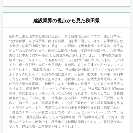
建設業界の視点から見た秋田県
秋田県は東北地方の北西部に位置し、県庁所在地は秋田市です。西は日本海、
北は青森県、東は岩手県、南は宮城県・山形県に面しています。岩手県境とな
る東側には奥羽山脈が南北に貫き、この西側には鹿角盆地・大館盆地・横手盆
地などの盆地が並びます。西側には能代・秋田・本庄平野が広がり、八郎潟の
先には日本海に約30km突出した男鹿半島があります。また、日本有数の豪雪
地帯であり「かまくら」でも有名です。 人口は秋田市に集中しており、その中
でも中通・保戸野・大町・金足堀内・泉地区に多くの戸建て住宅やマンション
が見られます。 商工業地域としては、秋田市の駅周辺がオフィスビルの立ち並
ぶオフィス街となり、秋田市の他に鹿角市、大舘市、能代市、横手市、由利本
荘市など各地に工場地帯があります。能代市にある「能代火力発電所」や「能
代三種太陽光発電所」、秋田市にある「秋田火力発電所」など多くの発電所も
あります。 商業施設・ショッピングモールとしては、秋田駅に直結するTopico
や秋田市にあるイオンモール秋田などが挙げられます。名所としては、世界自
然遺産である「白神山地」、仙北市にある日本一の深さを誇る「田沢湖」が有
名で、仙北市にある「武家屋敷通り」では江戸時代から続く武家屋敷群を見る
ことができます。また、男鹿市にある国の重要無形民俗文化財に指定された
「男鹿のナマハゲ」や食文化としての「きりたんぽ」や「ババヘラアイス」も
有名です。 道路交通の要として東北自動車道、秋田自動車道が通っており、他
県へのアクセスも便利です。秋田市では秋田駅周辺を中心として再開発が進ん
でおり、建設現場・工事現場が多く見られます。