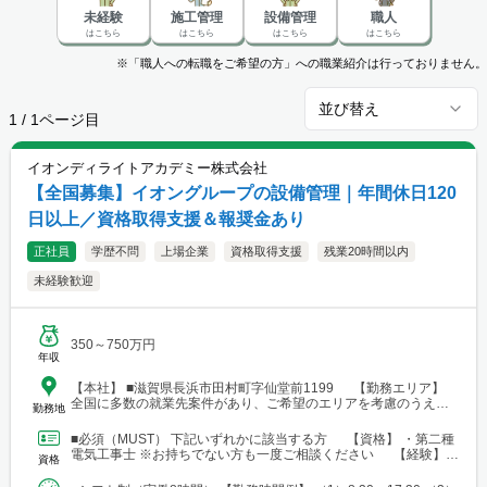
未経験
施工管理
設備管理
職人
はこちら
はこちら
はこちら
はこちら
※「職人への転職をご希望の方」への職業紹介は行っておりません。
並び替え
1
/
1
ページ目
イオンディライトアカデミー株式会社
【全国募集】イオングループの設備管理｜年間休日120
日以上／資格取得支援＆報奨金あり
正社員
学歴不問
上場企業
資格取得支援
残業20時間以内
未経験歓迎
350～750万円
年収
【本社】 ■滋賀県長浜市田村町字仙堂前1199 【勤務エリア】
全国に多数の就業先案件があり、ご希望のエリアを考慮のうえ配
勤務地
属を決定します。 北海道～沖縄まで、幅広いエリアで勤務可能で
す。 ■北海道 ■東北 └仙台市 ■関東 └東京23区 └町田・立
■必須（MUST） 下記いずれかに該当する方 【資格】 ・第二種
川・調布・西東京 └横浜・川崎・相模原・海老名・厚木 └千葉・
電気工事士 ※お持ちでない方も一度ご相談ください 【経験】
資格
船橋・市川・柏・浦安・市原 └さいたま・川越・越谷・久喜・三
・ビル設備管理 ・建物メンテナンス などの...
郷・川口 └高崎 └宇都宮・日光 ■東海 └名古屋・春日井・豊