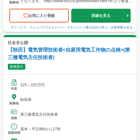
となります。 https://www.orix.co.jp/orem/index.html HP上で発電所
勤務地
の位置をご確認いただけます。ご参照ください。 【エリア】以下
のエリア内にある発電所をご担当いただきます。 ✓北海道 ✓東北
✓北陸・新潟 ✓関東 ✓中部・近畿 ✓山口 ✓九州
お気に入り登録
詳細を見る
オリックス・リニューアブルエナジー・マネジメント株式会社
の求人・企業情報を見る
社名非公開
【秋田】電気管理技術者<自家用電気工作物の点検>(第
三種電気主任技術者)
業務委託
325～325万円
年収
秋田県
勤務地
第三種電気主任技術者
資格
基本：平日9時から17時
就業時間