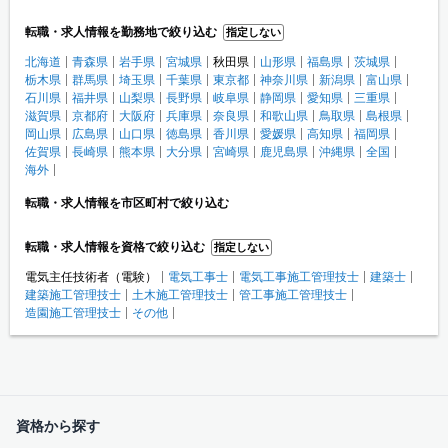
転職・求人情報を勤務地で絞り込む
指定しない
北海道
青森県
岩手県
宮城県
秋田県
山形県
福島県
茨城県
栃木県
群馬県
埼玉県
千葉県
東京都
神奈川県
新潟県
富山県
石川県
福井県
山梨県
長野県
岐阜県
静岡県
愛知県
三重県
滋賀県
京都府
大阪府
兵庫県
奈良県
和歌山県
鳥取県
島根県
岡山県
広島県
山口県
徳島県
香川県
愛媛県
高知県
福岡県
佐賀県
長崎県
熊本県
大分県
宮崎県
鹿児島県
沖縄県
全国
海外
転職・求人情報を市区町村で絞り込む
転職・求人情報を資格で絞り込む
指定しない
電気主任技術者（電験）
電気工事士
電気工事施工管理技士
建築士
建築施工管理技士
土木施工管理技士
管工事施工管理技士
造園施工管理技士
その他
資格から探す