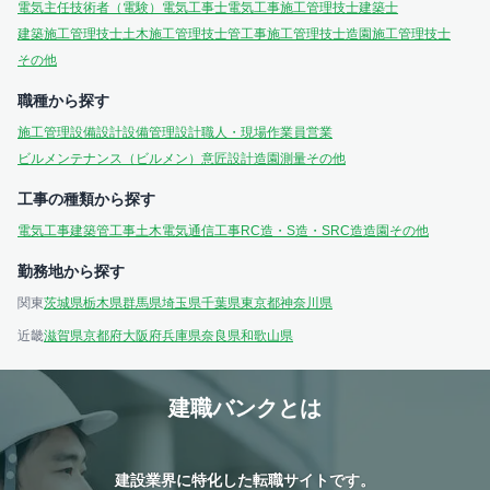
電気主任技術者（電験）
電気工事士
電気工事施工管理技士
建築士
建築施工管理技士
土木施工管理技士
管工事施工管理技士
造園施工管理技士
その他
職種から探す
施工管理
設備設計
設備管理
設計
職人・現場作業員
営業
ビルメンテナンス（ビルメン）
意匠設計
造園
測量
その他
工事の種類から探す
電気工事
建築
管工事
土木
電気通信工事
RC造・S造・SRC造
造園
その他
勤務地から探す
関東
茨城県
栃木県
群馬県
埼玉県
千葉県
東京都
神奈川県
近畿
滋賀県
京都府
大阪府
兵庫県
奈良県
和歌山県
建職バンクとは
建設業界に特化した転職サイトです。