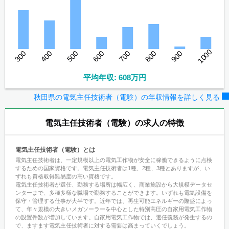
1000
300
400
500
600
700
800
900
平均年収: 608万円
秋田県の電気主任技術者（電験）の年収情報を詳しく見る
電気主任技術者（電験）
の求人の特徴
電気主任技術者（電験）とは
電気主任技術者は、一定規模以上の電気工作物が安全に稼働できるように点検
するための国家資格です。電気主任技術者は1種、2種、3種とありますが、い
ずれも資格取得難易度の高い資格です。
電気主任技術者が選任、勤務する場所は幅広く、商業施設から大規模データセ
ンターまで、多種多様な職場で勤務することができます。いずれも電気設備を
保守・管理する仕事が大半です。近年では、再生可能エネルギーの隆盛によっ
て、年々規模の大きいメガソーラーを中心とした特別高圧の自家用電気工作物
の設置件数が増加しています。自家用電気工作物では、選任義務が発生するの
で、ますます電気主任技術者に対する需要は高まっていくでしょう。