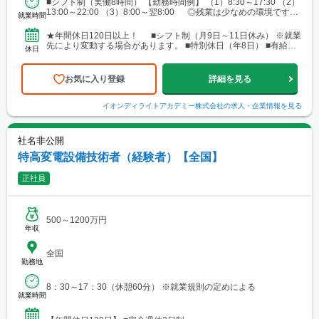
■シフト制（実働8時間） 【勤務時間例】 （1）8:30～17:30 （2）
橋・岡崎・長久手・日進・稲沢・清須・小牧 └岐阜・各務原 └
13:00～22:00 （3）8:00～翌8:00 ◎残業は少なめの環境です。
津・四日市・桑名・志摩 └静岡・浜松・沼津・御殿場 ■関西 └
就業時間
◎就業先により...
大阪市・なんばエリア・梅田エリア・高槻・吹田・茨木・池田・
和泉・泉南 └神戸市・西宮・尼崎・姫路・加古川 └京都市・長岡
★年間休日120日以上！ ■シフト制（月9日～11日休み） ※就業
京・舞鶴・木津・木津川・城陽・京田辺・福知山・綾部・八幡 └
先により変動する場合があります。 ■特別休日（年8日） ■有給休
休日
滋賀・大津・草津・近江八幡・長浜・米原 └和歌山・新宮・田辺
暇（初年度10日／法定通り） ■慶弔休暇...
└奈良市・橿原・大和郡山 ■中四国 └広島市（安佐南区・南
区）・福山 └岡山・倉敷・津山
お気に入り登録
詳細を見る
イオンディライトアカデミー株式会社
の求人・企業情報を見る
社名非公開
特高変電設備技術者（経験者）【全国】
正社員
500～1200万円
年収
全国
勤務地
8：30～17：30（休憩60分） ※就業規則の定めによる
就業時間