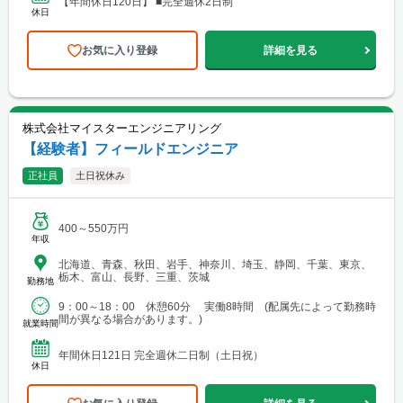
【年間休日120日】 ■完全週休2日制
休日
お気に入り登録
詳細を見る
株式会社マイスターエンジニアリング
【経験者】フィールドエンジニア
正社員
土日祝休み
400～550万円
年収
北海道、青森、秋田、岩手、神奈川、埼玉、静岡、千葉、東京、
栃木、富山、長野、三重、茨城
勤務地
9：00～18：00 休憩60分 実働8時間 (配属先によって勤務時
間が異なる場合があります。)
就業時間
年間休日121日 完全週休二日制（土日祝）
休日