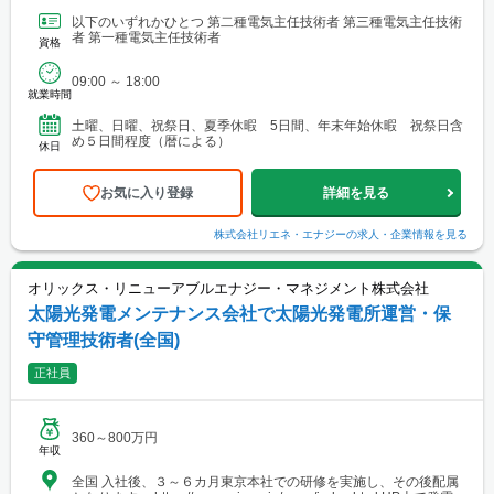
以下のいずれかひとつ 第二種電気主任技術者 第三種電気主任技術
者 第一種電気主任技術者
資格
09:00 ～ 18:00
就業時間
土曜、日曜、祝祭日、夏季休暇 5日間、年末年始休暇 祝祭日含
め５日間程度（暦による）
休日
お気に入り登録
詳細を見る
株式会社リエネ・エナジー
の求人・企業情報を見る
オリックス・リニューアブルエナジー・マネジメント株式会社
太陽光発電メンテナンス会社で太陽光発電所運営・保
守管理技術者(全国)
正社員
360～800万円
年収
全国 入社後、３～６カ月東京本社での研修を実施し、その後配属