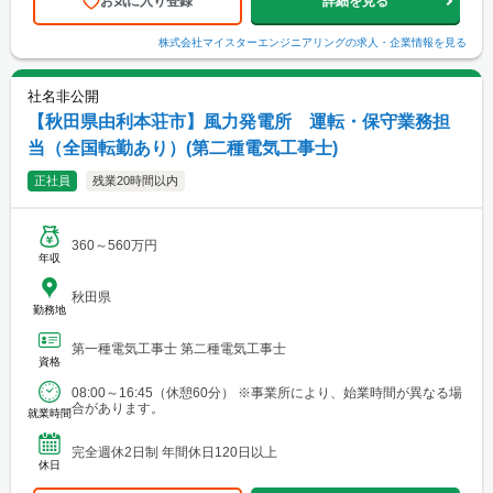
お気に入り登録
詳細を見る
株式会社マイスターエンジニアリング
の求人・企業情報を見る
社名非公開
【秋田県由利本荘市】風力発電所 運転・保守業務担
当（全国転勤あり）(第二種電気工事士)
正社員
残業20時間以内
360～560万円
年収
秋田県
勤務地
第一種電気工事士 第二種電気工事士
資格
08:00～16:45（休憩60分） ※事業所により、始業時間が異なる場
合があります。
就業時間
完全週休2日制 年間休日120日以上
休日