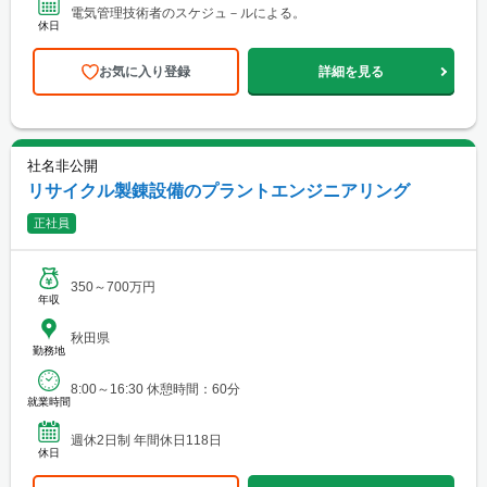
電気管理技術者のスケジュ－ルによる。
休日
お気に入り登録
詳細を見る
社名非公開
リサイクル製錬設備のプラントエンジニアリング
正社員
350～700万円
年収
秋田県
勤務地
8:00～16:30 休憩時間：60分
就業時間
週休2日制 年間休日118日
休日