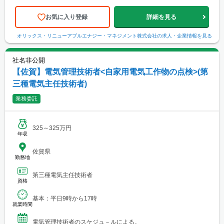
の位置をご確認いただけます。ご参照ください。 【エリア】以下
のエリア内にある発電所をご担当いただきます。 ✓北海道 ✓東北
✓北陸・新潟 ✓関東 ✓中部・近畿 ✓山口 ✓九州
お気に入り登録
詳細を見る
オリックス・リニューアブルエナジー・マネジメント株式会社
の求人・企業情報を見る
社名非公開
【佐賀】電気管理技術者<自家用電気工作物の点検>(第
三種電気主任技術者)
業務委託
325～325万円
年収
佐賀県
勤務地
第三種電気主任技術者
資格
基本：平日9時から17時
就業時間
電気管理技術者のスケジュ－ルによる。