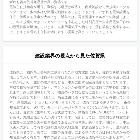
ずれも資格取得難易度の高い資格です。
電気主任技術者が選任、勤務する場所は幅広く、商業施設から大規模データセ
ンターまで、多種多様な職場で勤務することができます。いずれも電気設備を
保守・管理する仕事が大半です。近年では、再生可能エネルギーの隆盛によっ
て、年々規模の大きいメガソーラーを中心とした特別高圧の自家用電気工作物
の設置件数が増加しています。自家用電気工作物では、選任義務が発生するの
で、ますます電気主任技術者に対する需要は高まっていくでしょう。
建設業界の視点から見た佐賀県
佐賀県は、福岡県と長崎県に挟まれた九州地方北部にあり、佐賀市を県庁所在
地としております。佐賀平野と呼ばれるように、佐賀県南部の有明海沿いには
平野が広がり、北部の唐津市なども日本海に面する臨海地帯となっています。
戸建て住宅が基本的に多く、マンションが存在するのは佐賀市の中心部に限ら
れます。商工業地域としては、物流のハブ的な立ち位置ということから鳥栖市
が特に充実しており、他には、高速道路に沿う形で工場が点々と存在していま
す。 商業施設・ショッピングモールとしては、佐賀市にある夢タウンが一番の
知名度であり、次いで、モラージュやジャスコ(イオン)などがあります。ほと
んどは、佐賀市に集中している状況ですが、鳥栖市にPREMIUMアウトレット
もあり、九州全域から人が訪れています。名所としては、歴史的な資料館であ
る吉野ヶ里歴史公園や世界遺産である三津海軍跡があります。他にも、日本三
大美人の湯として有名な嬉野温泉や武雄温泉、古湯温泉などを有し、温泉県と
しても有名です。食では、北部の海岸沿いにある呼子のイカは特に県外からの
知名度も高く有名で、牛肉の品質として定評のある佐賀牛などもあります。イ