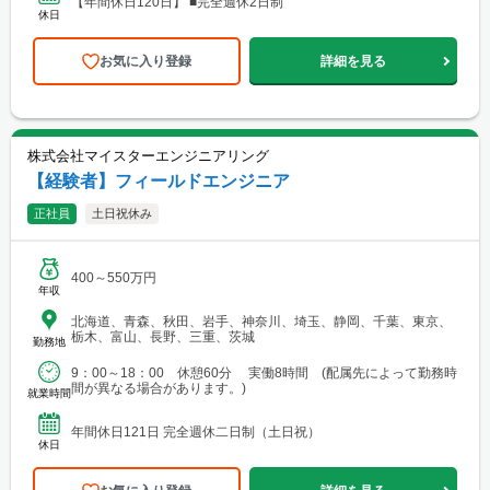
【年間休日120日】 ■完全週休2日制
休日
お気に入り登録
詳細を見る
株式会社マイスターエンジニアリング
【経験者】フィールドエンジニア
正社員
土日祝休み
400～550万円
年収
北海道、青森、秋田、岩手、神奈川、埼玉、静岡、千葉、東京、
栃木、富山、長野、三重、茨城
勤務地
9：00～18：00 休憩60分 実働8時間 (配属先によって勤務時
間が異なる場合があります。)
就業時間
年間休日121日 完全週休二日制（土日祝）
休日