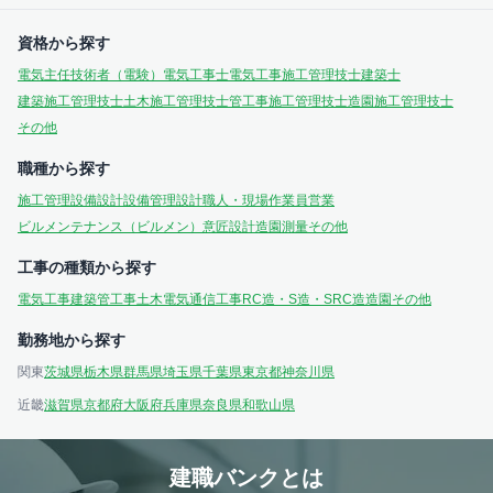
資格から探す
電気主任技術者（電験）
電気工事士
電気工事施工管理技士
建築士
建築施工管理技士
土木施工管理技士
管工事施工管理技士
造園施工管理技士
その他
職種から探す
施工管理
設備設計
設備管理
設計
職人・現場作業員
営業
ビルメンテナンス（ビルメン）
意匠設計
造園
測量
その他
工事の種類から探す
電気工事
建築
管工事
土木
電気通信工事
RC造・S造・SRC造
造園
その他
勤務地から探す
関東
茨城県
栃木県
群馬県
埼玉県
千葉県
東京都
神奈川県
近畿
滋賀県
京都府
大阪府
兵庫県
奈良県
和歌山県
建職バンクとは