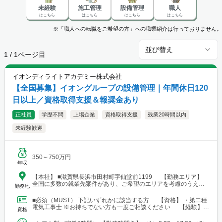
未経験
施工管理
設備管理
職人
はこちら
はこちら
はこちら
はこちら
※「職人への転職をご希望の方」への職業紹介は行っておりません。
並び替え
1
/
1
ページ目
イオンディライトアカデミー株式会社
【全国募集】イオングループの設備管理｜年間休日120
日以上／資格取得支援＆報奨金あり
正社員
学歴不問
上場企業
資格取得支援
残業20時間以内
未経験歓迎
350～750万円
年収
【本社】 ■滋賀県長浜市田村町字仙堂前1199 【勤務エリア】
全国に多数の就業先案件があり、ご希望のエリアを考慮のうえ配
勤務地
属を決定します。 北海道～沖縄まで、幅広いエリアで勤務可能で
す。 ■北海道 ■東北 └仙台市 ■関東 └東京23区 └町田・立
■必須（MUST） 下記いずれかに該当する方 【資格】 ・第二種
川・調布・西東京 └横浜・川崎・相模原・海老名・厚木 └千葉・
電気工事士 ※お持ちでない方も一度ご相談ください 【経験】
資格
船橋・市川・柏・浦安・市原 └さいたま・川越・越谷・久喜・三
・ビル設備管理 ・建物メンテナンス などの...
郷・川口 └高崎 └宇都宮・日光 ■東海 └名古屋・春日井・豊