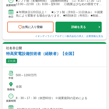
■シフト制（実働8時間） 【勤務時間例】 （1）8:30～17:30 （2）
橋・岡崎・長久手・日進・稲沢・清須・小牧 └岐阜・各務原 └
13:00～22:00 （3）8:00～翌8:00 ◎残業は少なめの環境です。
津・四日市・桑名・志摩 └静岡・浜松・沼津・御殿場 ■関西 └
就業時間
◎就業先により...
大阪市・なんばエリア・梅田エリア・高槻・吹田・茨木・池田・
和泉・泉南 └神戸市・西宮・尼崎・姫路・加古川 └京都市・長岡
★年間休日120日以上！ ■シフト制（月9日～11日休み） ※就業
京・舞鶴・木津・木津川・城陽・京田辺・福知山・綾部・八幡 └
先により変動する場合があります。 ■特別休日（年8日） ■有給休
休日
滋賀・大津・草津・近江八幡・長浜・米原 └和歌山・新宮・田辺
暇（初年度10日／法定通り） ■慶弔休暇...
└奈良市・橿原・大和郡山 ■中四国 └広島市（安佐南区・南
区）・福山 └岡山・倉敷・津山
お気に入り登録
詳細を見る
イオンディライトアカデミー株式会社
の求人・企業情報を見る
社名非公開
特高変電設備技術者（経験者）【全国】
正社員
500～1200万円
年収
全国
勤務地
8：30～17：30（休憩60分） ※就業規則の定めによる
就業時間