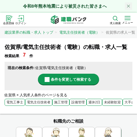
令和8年熊本地震により被災された皆さまへ
メニュー
会員登録
ログイン
求人検索
建設業界の転職・求人 トップ
電気主任技術者（電験）
佐賀県の求人一覧
佐賀県/電気主任技術者（電験）の転職・求人一覧
7
検索結果
件
現在の検索条件:
佐賀県/電気主任技術者（電験）
条件を変更して検索する
佐賀県 × 人気求人条件のページを見る
電気工事士
電気主任技術者
施工管理
設備管理
週休2日
未経験歓迎
大手企
転職先のご相談