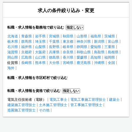
求人の条件絞り込み・変更
転職・求人情報を勤務地で絞り込む
指定しない
北海道
青森県
岩手県
宮城県
秋田県
山形県
福島県
茨城県
栃木県
群馬県
埼玉県
千葉県
東京都
神奈川県
新潟県
富山県
石川県
福井県
山梨県
長野県
岐阜県
静岡県
愛知県
三重県
滋賀県
京都府
大阪府
兵庫県
奈良県
和歌山県
鳥取県
島根県
岡山県
広島県
山口県
徳島県
香川県
愛媛県
高知県
福岡県
佐賀県
長崎県
熊本県
大分県
宮崎県
鹿児島県
沖縄県
全国
海外
転職・求人情報を市区町村で絞り込む
転職・求人情報を資格で絞り込む
指定しない
電気主任技術者（電験）
電気工事士
電気工事施工管理技士
建築士
建築施工管理技士
土木施工管理技士
管工事施工管理技士
造園施工管理技士
その他