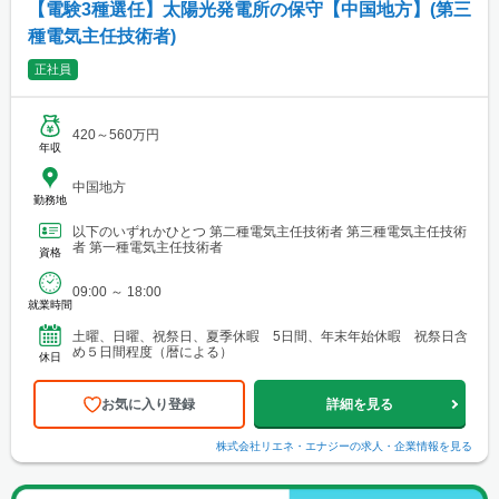
【電験3種選任】太陽光発電所の保守【中国地方】(第三
種電気主任技術者)
正社員
420～560万円
年収
中国地方
勤務地
以下のいずれかひとつ 第二種電気主任技術者 第三種電気主任技術
者 第一種電気主任技術者
資格
09:00 ～ 18:00
就業時間
土曜、日曜、祝祭日、夏季休暇 5日間、年末年始休暇 祝祭日含
め５日間程度（暦による）
休日
お気に入り登録
詳細を見る
株式会社リエネ・エナジー
の求人・企業情報を見る