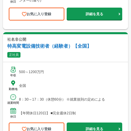
ンダーの通り)
休日
お気に入り登録
詳細を見る
社名非公開
特高変電設備技術者（経験者）【全国】
正社員
500～1200万円
年収
全国
勤務地
8：30～17：30（休憩60分） ※就業規則の定めによる
就業時間
【年間休日120日】 ■完全週休2日制
休日
お気に入り登録
詳細を見る