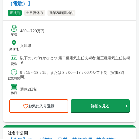
（電験）】
正社員
土日祝休み
残業20時間以内
480～720万円
年収
兵庫県
勤務地
以下のいずれかひとつ 第二種電気主任技術者 第三種電気主任技術
者
資格
9：15～18：15、または 8：00～17：00のシフト制（実働8時
間）
就業時間
週休2日制
休日
お気に入り登録
詳細を見る
社名非公開