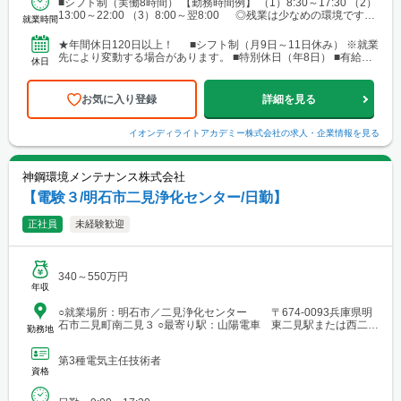
■シフト制（実働8時間） 【勤務時間例】 （1）8:30～17:30 （2）
橋・岡崎・長久手・日進・稲沢・清須・小牧 └岐阜・各務原 └
13:00～22:00 （3）8:00～翌8:00 ◎残業は少なめの環境です。
津・四日市・桑名・志摩 └静岡・浜松・沼津・御殿場 ■関西 └
就業時間
◎就業先により...
大阪市・なんばエリア・梅田エリア・高槻・吹田・茨木・池田・
和泉・泉南 └神戸市・西宮・尼崎・姫路・加古川 └京都市・長岡
★年間休日120日以上！ ■シフト制（月9日～11日休み） ※就業
京・舞鶴・木津・木津川・城陽・京田辺・福知山・綾部・八幡 └
先により変動する場合があります。 ■特別休日（年8日） ■有給休
休日
滋賀・大津・草津・近江八幡・長浜・米原 └和歌山・新宮・田辺
暇（初年度10日／法定通り） ■慶弔休暇...
└奈良市・橿原・大和郡山 ■中四国 └広島市（安佐南区・南
区）・福山 └岡山・倉敷・津山
お気に入り登録
詳細を見る
イオンディライトアカデミー株式会社
の求人・企業情報を見る
神鋼環境メンテナンス株式会社
【電験３/明石市二見浄化センター/日勤】
正社員
未経験歓迎
340～550万円
年収
○就業場所：明石市／二見浄化センター 〒674-0093兵庫県明
石市二見町南二見３ ○最寄り駅：山陽電車 東二見駅または西二見
勤務地
駅（駅より自転車にて15分）車通勤可
第3種電気主任技術者
資格