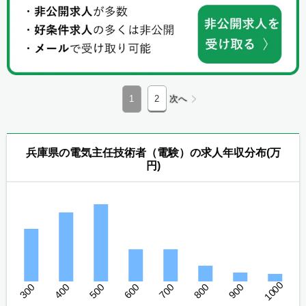
1
2
次へ
兵庫県の電気主任技術者（電験）の求人年収分布(万
円)
1000
300
400
500
600
700
800
900