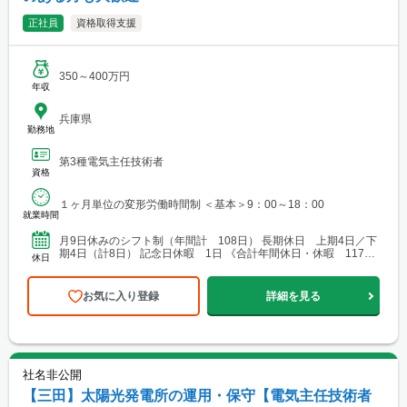
正社員
資格取得支援
350～400万円
年収
兵庫県
勤務地
第3種電気主任技術者
資格
１ヶ月単位の変形労働時間制 ＜基本＞9：00～18：00
就業時間
月9日休みのシフト制（年間計 108日） 長期休日 上期4日／下
期4日（計8日） 記念日休暇 1日 《合計年間休日・休暇 117
休日
日》 その他 育児・介護休職制度（最大3年間...
お気に入り登録
詳細を見る
社名非公開
【三田】太陽光発電所の運用・保守【電気主任技術者