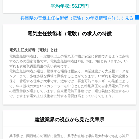
平均年収: 561万円
兵庫県の電気主任技術者（電験）の年収情報を詳しく見る
電気主任技術者（電験）
の求人の特徴
電気主任技術者（電験）とは
電気主任技術者は、一定規模以上の電気工作物が安全に稼働できるように点検
するための国家資格です。電気主任技術者は1種、2種、3種とありますが、い
ずれも資格取得難易度の高い資格です。
電気主任技術者が選任、勤務する場所は幅広く、商業施設から大規模データセ
ンターまで、多種多様な職場で勤務することができます。いずれも電気設備を
保守・管理する仕事が大半です。近年では、再生可能エネルギーの隆盛によっ
て、年々規模の大きいメガソーラーを中心とした特別高圧の自家用電気工作物
の設置件数が増加しています。自家用電気工作物では、選任義務が発生するの
で、ますます電気主任技術者に対する需要は高まっていくでしょう。
建設業界の視点から見た兵庫県
兵庫県は、関西地方の西部に位置し、県庁所在地は県内最大都市でもある神戸