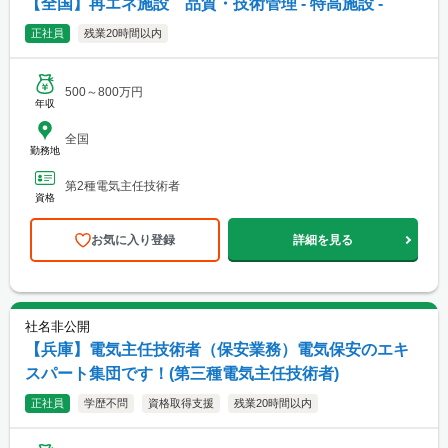
【全国】再エネ施設 品質・技術管理 - 特高施設 -
正社員
残業20時間以内
500～800万円
年収
全国
勤務地
第2種電気主任技術者
資格
お気に入り登録
詳細を見る
社名非公開
【兵庫】電気主任技術者（保安業務）電気保安のエキ
スパート集団です！(第三種電気主任技術者)
正社員
学歴不問
資格取得支援
残業20時間以内