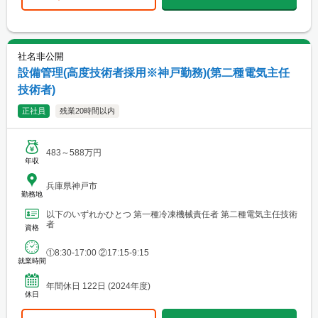
社名非公開
設備管理(高度技術者採用※神戸勤務)(第二種電気主任
技術者)
正社員
残業20時間以内
483～588万円
年収
兵庫県神戸市
勤務地
以下のいずれかひとつ 第一種冷凍機械責任者 第二種電気主任技術
者
資格
①8:30-17:00 ②17:15-9:15
就業時間
年間休日 122日 (2024年度)
休日