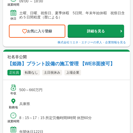
09:00 ～ 18:00
就業時間
土曜、日曜、祝祭日、夏季休暇 5日間、年末年始休暇 祝祭日含
め５日間程度（暦による）
休日
お気に入り登録
詳細を見る
株式会社リエネ・エナジー
の求人・企業情報を見る
社名非公開
【姫路】プラント設備の施工管理 【WEB面接可】
正社員
転勤なし
土日祝休み
上場企業
500～660万円
年収
兵庫県
勤務地
8：15～17：15 所定労働時間8時間 休憩60分
就業時間
年間休日122日