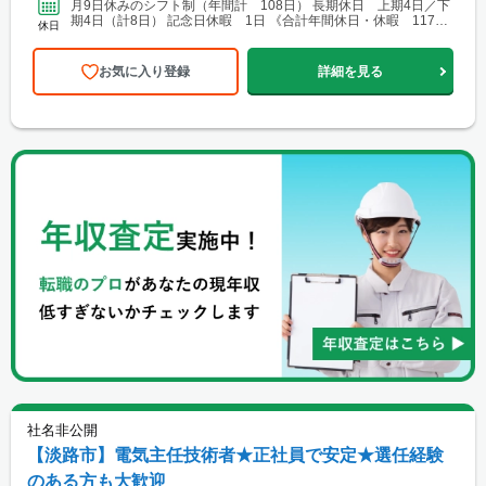
月9日休みのシフト制（年間計 108日） 長期休日 上期4日／下
期4日（計8日） 記念日休暇 1日 《合計年間休日・休暇 117
休日
日》 その他 育児・介護休職制度（最大3年間...
お気に入り登録
詳細を見る
社名非公開
【淡路市】電気主任技術者★正社員で安定★選任経験
のある方も大歓迎