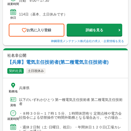
日勤 9:00～17:30
就業時間
114日（基本、土日休みです）
休日
お気に入り登録
詳細を見る
神鋼環境メンテナンス株式会社
の求人・企業情報を見る
社名非公開
【兵庫】電気主任技術者(第二種電気主任技術者)
契約社員
土日祝休み
兵庫県
勤務地
以下のいずれかひとつ 第一種電気主任技術者 第二種電気主任技術
者
資格
・８時３０分～１７時１５分、１時間休憩有り 定期点検や電力会
社指令による切替操作で時間外勤務となる場合あり。 その場合は
就業時間
他日に振替して出勤退勤の時間調整や休暇取得。
・週休２日制（土･日曜日、祝日） ・年間休日１２０日(工場カレ