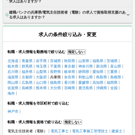
求人はありますか？
建職バンクの兵庫県/電気主任技術者（電験）の求人で資格取得支援のあ
る求人はありますか？
求人の条件絞り込み・変更
転職・求人情報を勤務地で絞り込む
指定しない
北海道
青森県
岩手県
宮城県
秋田県
山形県
福島県
茨城県
栃木県
群馬県
埼玉県
千葉県
東京都
神奈川県
新潟県
富山県
石川県
福井県
山梨県
長野県
岐阜県
静岡県
愛知県
三重県
滋賀県
京都府
大阪府
兵庫県
奈良県
和歌山県
鳥取県
島根県
岡山県
広島県
山口県
徳島県
香川県
愛媛県
高知県
福岡県
佐賀県
長崎県
熊本県
大分県
宮崎県
鹿児島県
沖縄県
全国
海外
転職・求人情報を市区町村で絞り込む
神戸市
転職・求人情報を資格で絞り込む
指定しない
電気主任技術者（電験）
電気工事士
電気工事施工管理技士
建築士