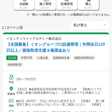
未経験
施工管理
設備管理
職人
はこちら
はこちら
はこちら
はこちら
※「職人への転職をご希望の方」への職業紹介は行っておりません。
並び替え
1
/
2
ページ目
イオンディライトアカデミー株式会社
【全国募集】イオングループの設備管理｜年間休日120
日以上／資格取得支援＆報奨金あり
正社員
学歴不問
上場企業
資格取得支援
残業20時間以内
未経験歓迎
350～750万円
年収
【本社】 ■滋賀県長浜市田村町字仙堂前1199 【勤務エリア】
全国に多数の就業先案件があり、ご希望のエリアを考慮のうえ配
勤務地
属を決定します。 北海道～沖縄まで、幅広いエリアで勤務可能で
す。 ■北海道 ■東北 └仙台市 ■関東 └東京23区 └町田・立
■必須（MUST） 下記いずれかに該当する方 【資格】 ・第二種
川・調布・西東京 └横浜・川崎・相模原・海老名・厚木 └千葉・
電気工事士 ※お持ちでない方も一度ご相談ください 【経験】
資格
船橋・市川・柏・浦安・市原 └さいたま・川越・越谷・久喜・三
・ビル設備管理 ・建物メンテナンス などの...
郷・川口 └高崎 └宇都宮・日光 ■東海 └名古屋・春日井・豊