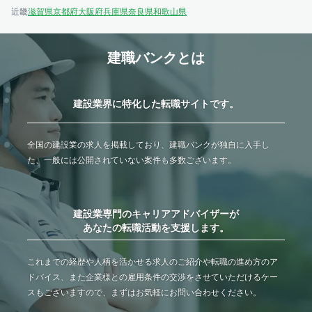
近畿
滋賀県
京都府
大阪府
兵庫県
奈良県
和歌山県
建職バンクとは
建設業界に特化した転職サイトです。
全国の建設業の求人を掲載しており、建職バンクが独自に入手し
た、一般には公開されていない案件も多数ございます。
建設業専門のキャリアアドバイザーが
あなたの転職活動を支援します。
これまでの経歴や人柄を活かせる求人のご紹介や転職の進め方のア
ドバイス、また企業様との雇用条件の交渉をさせていただけるケー
スもございますので、まずはお気軽にお問い合わせください。