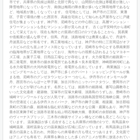
市です。兵庫県の気候は南部と北部で異なり、山間部の北側は寒暖差が激しい
降雪地帯になっている一方、南側は梅雨の降水量が多いなど降雨地帯であるな
ど、地域差が激しくなっています。 住宅地としては、神戸市の三宮区、東灘
区、子育て環境の整った西宮市、高級住宅街として知られる芦屋市などに戸建
住宅が集まっています。神戸市、尼崎市などの中心部には、高層マンション・
タワーマンションも含むマンション群が見られます。 古くは平安時代から港町
として栄えており、現在も海外との貿易の窓口の1つであることから、貿易業
や造船業が盛んな県です。但馬、丹波、淡路地域では農業も盛んで、丹波牛、
丹波黒豆などが有名です。商工業地域としては、神戸市の特に三宮周辺がオフ
ィスビルの立ち並ぶオフィス街となっています。尼崎市を中心とする県南東部
の臨海地帯が工業地帯となっており、海外からの視察も訪れるようなマヨネー
ズ工場、お菓子工場、日用品工場などが存在します。火力発電所の姫路第一・
第二発電所、朝来市の揚水発電所である奥多々良木発電所、神崎郡神河町にあ
る水力発電所の大河内発電所など、発電所も点在しています。 商業施設・ショ
ッピングモールとしては、神戸市に多くのデパート・ショッピングモールが集
まる他、尼崎市のグンゼタウンセンター つかしん、伊丹市のイオンモール伊
丹、西宮市のららぽーと甲子園、加古川市のニッケパークタウン、豊岡市のア
イティなどが挙げられます。名所としては、姫路市の姫路城、書写山圓教寺と
いった文化遺産・建築物、宝塚市の宝塚大劇場、淡路島のうずしお、豊崎市の
城崎マリンワールドなどが人気です。淡路市の淡路島国営明石海峡公園、伊丹
市の空港近くにある伊丹スカイパーク、神戸市の舞子公園、相楽園、加古郡稲
美町の万葉の森、姫路城を臨む好古園などの大きな公園・庭園もあり、神戸市
垂水区東舞子町と淡路市岩屋を結ぶ明石海峡大橋、香美町の余部鉄橋、神戸市
のヴィーナスブリッジ、三木市の御坂サイフォン橋などの橋も見どころになっ
ています。 温泉施設が多く点在することも兵庫県の特徴の1つで、有馬温泉や
城崎温泉、湯村温泉などの温泉施設が広域に広がっています。有馬温泉は日本
最古の温泉とも言われ、外国からの来場者の方も増えつつあります。文化面で
はアニメでも有名で、兵庫県を舞台とした多くのアニメが世界に放送されてい