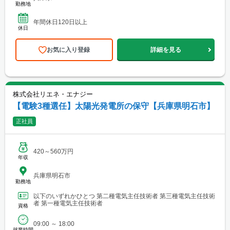
勤務地
年間休日120日以上
休日
お気に入り登録
詳細を見る
株式会社リエネ・エナジー
【電験3種選任】太陽光発電所の保守【兵庫県明石市】
正社員
420～560万円
年収
兵庫県明石市
勤務地
以下のいずれかひとつ 第二種電気主任技術者 第三種電気主任技術
者 第一種電気主任技術者
資格
09:00 ～ 18:00
就業時間