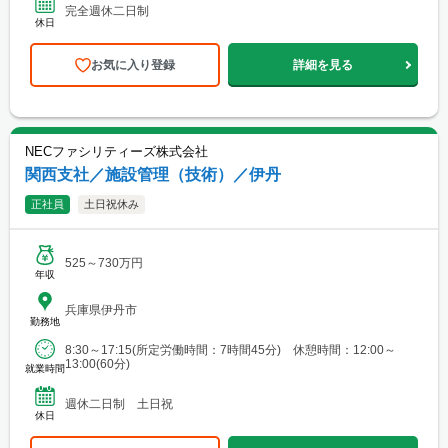
完全週休二日制
休日
お気に入り登録
詳細を見る
NECファシリティーズ株式会社
関西支社／施設管理（技術）／伊丹
正社員
土日祝休み
525～730万円
年収
兵庫県伊丹市
勤務地
8:30～17:15(所定労働時間：7時間45分) 休憩時間：12:00～
13:00(60分)
就業時間
週休二日制 土日祝
休日