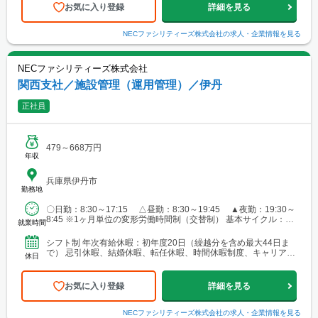
お気に入り登録
詳細を見る
NECファシリティーズ株式会社
の求人・企業情報を見る
NECファシリティーズ株式会社
関西支社／施設管理（運用管理）／伊丹
正社員
479～668万円
年収
兵庫県伊丹市
勤務地
〇日勤：8:30～17:15 △昼勤：8:30～19:45 ▲夜勤：19:30～
8:45 ※1ヶ月単位の変形労働時間制（交替制） 基本サイクル：〇
就業時間
〇△△▲▲休休
シフト制 年次有給休暇：初年度20日（繰越分を含め最大44日ま
で） 忌引休暇、結婚休暇、転任休暇、時間休暇制度、キャリアデ
休日
ザイン休暇、等
お気に入り登録
詳細を見る
NECファシリティーズ株式会社
の求人・企業情報を見る