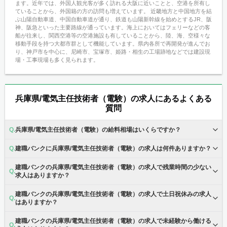
ます。近年では、外国人観光客が多く訪れる大阪に近いことと、空港を所有し
ていることから、外国籍の方の訪問も増えています。 近畿地方と中国地方を結
ぶ山陽自動車道、中国自動車道が通り、鉄道も山陽新幹線を始めとするJR、阪
神、阪急といった主要路線が通っています。海上においてはフェリーなどの客
船が往来し、関西空港等の空港施設も有していることから、陸、海、空様々な
移動手段を持つ大都市群として機能しています。県内各所で再開発が進んでお
り、神戸市を中心に、尼崎市、宝塚市、姫路・相生の工場跡地などでは建設現
場・工事現場も多く見られます。
兵庫県/電気主任技術者（電験）の求人にあるよくある
質問
兵庫県/電気主任技術者（電験）の給料相場はいくらですか？
建職バンクに兵庫県/電気主任技術者（電験）の求人は何件ありますか？
建職バンクの兵庫県/電気主任技術者（電験）の求人で残業時間の少ない
求人はありますか？
建職バンクの兵庫県/電気主任技術者（電験）の求人で土日祝休みの求人
はありますか？
建職バンクの兵庫県/電気主任技術者（電験）の求人で未経験から働ける