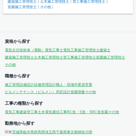
建築施工管理技士
土木施工管理技士
管工事施工管理技士
造園施工管理技士
その他
資格から探す
電気主任技術者（電験）
電気工事士
電気工事施工管理技士
建築士
建築施工管理技士
土木施工管理技士
管工事施工管理技士
造園施工管理技士
その他
職種から探す
施工管理
設備設計
設備管理
設計
職人・現場作業員
営業
ビルメンテナンス（ビルメン）
意匠設計
造園
測量
その他
工事の種類から探す
電気工事
建築
管工事
土木
電気通信工事
RC造・S造・SRC造
造園
その他
勤務地から探す
関東
茨城県
栃木県
群馬県
埼玉県
千葉県
東京都
神奈川県