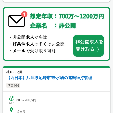
社名非公開
【西日本】兵庫県尼崎市/浄水場の運転維持管理
学歴不問
300～700万円
年収
兵庫県