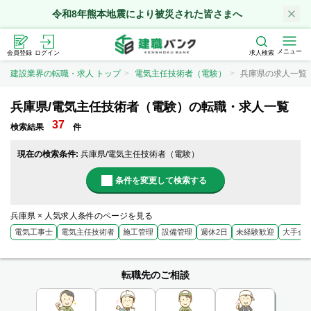
令和8年熊本地震により被災された皆さまへ
メニュー
会員登録
ログイン
求人検索
建設業界の転職・求人 トップ
電気主任技術者（電験）
兵庫県の求人一覧
兵庫県/電気主任技術者（電験）の転職・求人一覧
37
検索結果
件
現在の検索条件:
兵庫県/電気主任技術者（電験）
条件を変更して検索する
兵庫県 × 人気求人条件のページを見る
電気工事士
電気主任技術者
施工管理
設備管理
週休2日
未経験歓迎
大手企
転職先のご相談