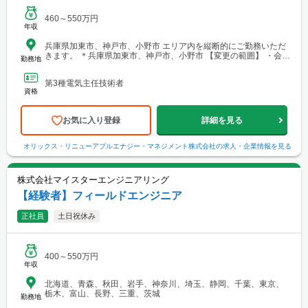
460～550万円
年収
兵庫県加東市、神戸市、小野市 エリア内を縦断的にご勤務いただ
きます。 ＊兵庫県加東市、神戸市、小野市 【変更の範囲】 ・会社
勤務地
の定める就業場所または自宅
第3種電気主任技術者
資格
お気に入り登録
詳細を見る
オリックス・リニューアブルエナジー・マネジメント株式会社
の求人・企業情報を見る
株式会社マイスターエンジニアリング
【経験者】フィールドエンジニア
正社員
土日祝休み
400～550万円
年収
北海道、青森、秋田、岩手、神奈川、埼玉、静岡、千葉、東京、
栃木、富山、長野、三重、茨城
勤務地