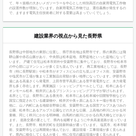
て、年々規模の大きいメガソーラーを中心とした特別高圧の自家用電気工作物
の設置件数が増加しています。自家用電気工作物では、選任義務が発生するの
で、ますます電気主任技術者に対する需要は高まっていくでしょう。
建設業界の視点から見た長野県
長野県は中部地方の東部に位置し、県庁所在地は長野市です。県の東西には飛
騨山脈や赤石山脈があり、中央部は松本盆地、長野盆地といった盆地になって
います。 戸建て住宅は松本市郊外や安曇野市に集中しており、長野市や松本市
の中心部にはマンションが多く立ち並んでいます。 商工業地域としては、長野
市（特に長野駅前）や松本市がオフィスビルの立ち並ぶオフィス街、安曇野市
や塩尻市が工場が集まり工業製品出荷額が多い地帯になっています。伊那市高
遠にある高遠さくら発電所、上田市菅平高原にある菅平発電所など、水力発電
所も多く存在します。商業施設・ショッピングモールとしては、松本にあるイ
オンモール松本、軽井沢にあるプリンスショッピングプラザが挙げられます。
名所としては、長野市にある善光寺、松本市にある松本城や旧開智学校などの
国宝に指定されている建築物や、軽井沢や美ヶ原にあるスキー場が有名です。
他に、山ノ内町にある地獄谷野猿公苑、安曇野市にある国営アルプスあづみの
公園、松本市にあるアルプス公園などの大きな公園、上高地の梓川にかかる河
童橋、同じく梓川にかかる明神橋、白馬村の姫川にかかる白馬大橋などがあり
ます。 道路交通の要として、県内を縦断するように中央高速道路が走っていま
す。また、長野市、軽井沢町を北陸新幹線が通っています。 塩尻市、松本市駅
前、安曇野市などは再開発が進んでおり、建設現場・工事現場が多く見られま
す。県内に移住してくる人が多く、特に住宅の建設現場が多く見られます。