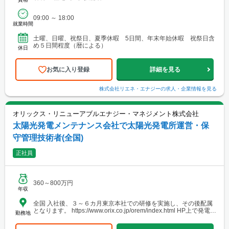
09:00 ～ 18:00
就業時間
土曜、日曜、祝祭日、夏季休暇 5日間、年末年始休暇 祝祭日含
め５日間程度（暦による）
休日
お気に入り登録
詳細を見る
株式会社リエネ・エナジー
の求人・企業情報を見る
オリックス・リニューアブルエナジー・マネジメント株式会社
太陽光発電メンテナンス会社で太陽光発電所運営・保
守管理技術者(全国)
正社員
360～800万円
年収
全国 入社後、３～６カ月東京本社での研修を実施し、その後配属
となります。 https://www.orix.co.jp/orem/index.html HP上で発電所
勤務地
の位置をご確認いただけます。ご参照ください。 【エリア】以下
のエリア内にある発電所をご担当いただきます。 ✓北海道 ✓東北