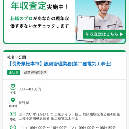
社名非公開
【長野県松本市】設備管理業務(第二種電気工事士)
正社員
残業20時間以内
300～400万円
年収
長野県
勤務地
以下のいずれかひとつ 二級ボイラー技士 危険物取扱者乙種4類 第
三種冷凍機械責任者 第二種電気工事士
資格
（１） 09時 00分 〜 18時 00分 （２） 09時 00分 〜 08時 59分