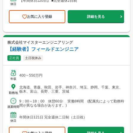
【年間休日120日】 ■完全週休2日制
休日
お気に入り登録
詳細を見る
株式会社マイスターエンジニアリング
【経験者】フィールドエンジニア
正社員
土日祝休み
400～550万円
年収
北海道、青森、秋田、岩手、神奈川、埼玉、静岡、千葉、東京、
栃木、富山、長野、三重、茨城
勤務地
9：00～18：00 休憩60分 実働8時間 (配属先によって勤務時
間が異なる場合があります。)
就業時間
年間休日121日 完全週休二日制（土日祝）
休日