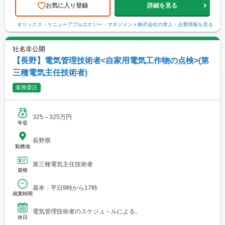
✓北陸・新潟 ✓関東 ✓中部・近畿 ✓山口 ✓九州
お気に入り登録
詳細を見る
オリックス・リニューアブルエナジー・マネジメント株式会社
の求人・企業情報を見る
社名非公開
【長野】電気管理技術者<自家用電気工作物の点検>(第
三種電気主任技術者)
業務委託
325～325万円
年収
長野県
勤務地
第三種電気主任技術者
資格
基本：平日9時から17時
就業時間
電気管理技術者のスケジュ－ルによる。
休日