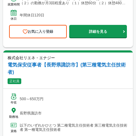
（２）の勤務が月3回程度あり （１）休憩60分 （２）休憩480分
就業時間
→月168時間
年間休日120日
休日
お気に入り登録
詳細を見る
株式会社リエネ・エナジー
電気保安従事者【長野県諏訪市】(第三種電気主任技術
者)
正社員
500～650万円
年収
長野県諏訪市
勤務地
以下のいずれかひとつ 第二種電気主任技術者 第三種電気主任技術
者 第一種電気主任技術者
資格