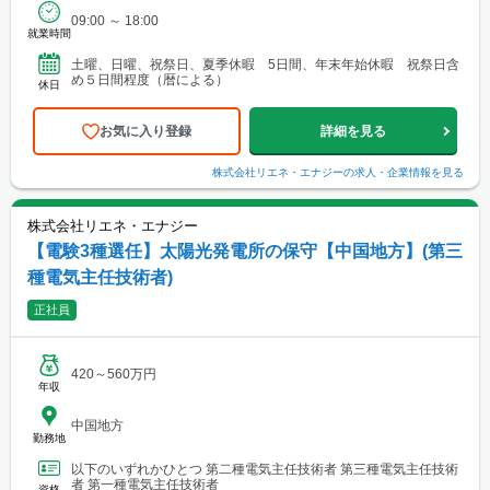
09:00 ～ 18:00
就業時間
土曜、日曜、祝祭日、夏季休暇 5日間、年末年始休暇 祝祭日含
め５日間程度（暦による）
休日
お気に入り登録
詳細を見る
株式会社リエネ・エナジー
の求人・企業情報を見る
株式会社リエネ・エナジー
【電験3種選任】太陽光発電所の保守【中国地方】(第三
種電気主任技術者)
正社員
420～560万円
年収
中国地方
勤務地
以下のいずれかひとつ 第二種電気主任技術者 第三種電気主任技術
者 第一種電気主任技術者
資格