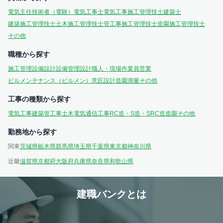
電気主任技術者（電験）
電気工事士
電気工事施工管理技士
建築士
建築施工管理技士
土木施工管理技士
管工事施工管理技士
造園施工管理技士
その他
職種から探す
施工管理
設備設計
設備管理
設計
職人・現場作業員
営業
ビルメンテナンス（ビルメン）
意匠設計
造園
測量
その他
工事の種類から探す
電気工事
建築
管工事
土木
電気通信工事
RC造・S造・SRC造
造園
その他
勤務地から探す
関東
茨城県
栃木県
群馬県
埼玉県
千葉県
東京都
神奈川県
近畿
滋賀県
京都府
大阪府
兵庫県
奈良県
和歌山県
建職バンクとは