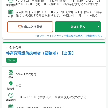
■シフト制（実働8時間） 【勤務時間例】 （1）8:30～17:30 （2）
橋・岡崎・長久手・日進・稲沢・清須・小牧 └岐阜・各務原 └
13:00～22:00 （3）8:00～翌8:00 ◎残業は少なめの環境です。
津・四日市・桑名・志摩 └静岡・浜松・沼津・御殿場 ■関西 └
就業時間
◎就業先により...
大阪市・なんばエリア・梅田エリア・高槻・吹田・茨木・池田・
和泉・泉南 └神戸市・西宮・尼崎・姫路・加古川 └京都市・長岡
★年間休日120日以上！ ■シフト制（月9日～11日休み） ※就業
京・舞鶴・木津・木津川・城陽・京田辺・福知山・綾部・八幡 └
先により変動する場合があります。 ■特別休日（年8日） ■有給休
休日
滋賀・大津・草津・近江八幡・長浜・米原 └和歌山・新宮・田辺
暇（初年度10日／法定通り） ■慶弔休暇...
└奈良市・橿原・大和郡山 ■中四国 └広島市（安佐南区・南
区）・福山 └岡山・倉敷・津山
お気に入り登録
詳細を見る
イオンディライトアカデミー株式会社
の求人・企業情報を見る
社名非公開
特高変電設備技術者（経験者）【全国】
正社員
500～1200万円
年収
全国
勤務地
8：30～17：30（休憩60分） ※就業規則の定めによる
就業時間