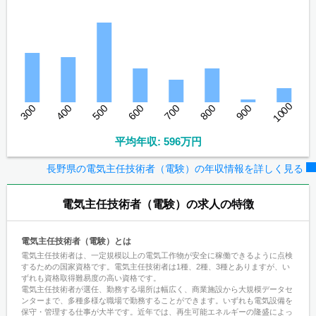
1000
300
400
500
600
700
800
900
平均年収: 596万円
長野県の電気主任技術者（電験）の年収情報を詳しく見る
電気主任技術者（電験）
の求人の特徴
電気主任技術者（電験）とは
電気主任技術者は、一定規模以上の電気工作物が安全に稼働できるように点検
するための国家資格です。電気主任技術者は1種、2種、3種とありますが、い
ずれも資格取得難易度の高い資格です。
電気主任技術者が選任、勤務する場所は幅広く、商業施設から大規模データセ
ンターまで、多種多様な職場で勤務することができます。いずれも電気設備を
保守・管理する仕事が大半です。近年では、再生可能エネルギーの隆盛によっ