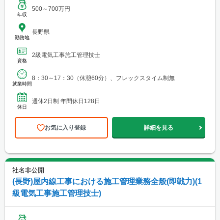
500～700万円
年収
長野県
勤務地
2級電気工事施工管理技士
資格
8：30～17：30（休憩60分）、フレックスタイム制無
就業時間
週休2日制 年間休日128日
休日
お気に入り登録
詳細を見る
社名非公開
(長野)屋内線工事における施工管理業務全般(即戦力)(1
級電気工事施工管理技士)