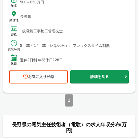
500～850万円
年収
長野県
勤務地
1級電気工事施工管理技士
資格
8：30～17：30（休憩60分）、フレックスタイム制無
就業時間
週休2日制 年間休日128日
休日
お気に入り登録
詳細を見る
1
長野県の電気主任技術者（電験）の求人年収分布(万
円)