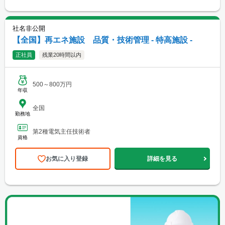
社名非公開
【全国】再エネ施設 品質・技術管理 - 特高施設 -
正社員
残業20時間以内
500～800万円
年収
全国
勤務地
第2種電気主任技術者
資格
お気に入り登録
詳細を見る