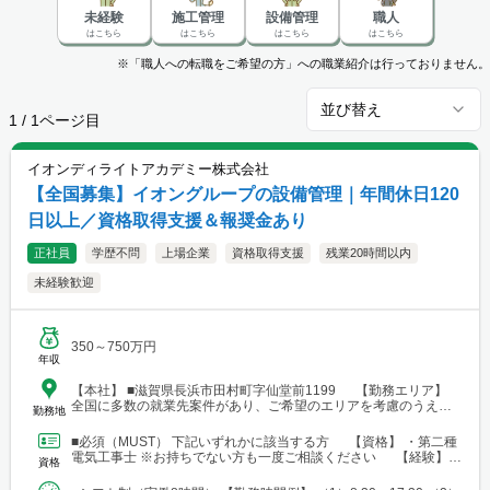
未経験
施工管理
設備管理
職人
はこちら
はこちら
はこちら
はこちら
※「職人への転職をご希望の方」への職業紹介は行っておりません。
並び替え
1
/
1
ページ目
イオンディライトアカデミー株式会社
【全国募集】イオングループの設備管理｜年間休日120
日以上／資格取得支援＆報奨金あり
正社員
学歴不問
上場企業
資格取得支援
残業20時間以内
未経験歓迎
350～750万円
年収
【本社】 ■滋賀県長浜市田村町字仙堂前1199 【勤務エリア】
全国に多数の就業先案件があり、ご希望のエリアを考慮のうえ配
勤務地
属を決定します。 北海道～沖縄まで、幅広いエリアで勤務可能で
す。 ■北海道 ■東北 └仙台市 ■関東 └東京23区 └町田・立
■必須（MUST） 下記いずれかに該当する方 【資格】 ・第二種
川・調布・西東京 └横浜・川崎・相模原・海老名・厚木 └千葉・
電気工事士 ※お持ちでない方も一度ご相談ください 【経験】
資格
船橋・市川・柏・浦安・市原 └さいたま・川越・越谷・久喜・三
・ビル設備管理 ・建物メンテナンス などの...
郷・川口 └高崎 └宇都宮・日光 ■東海 └名古屋・春日井・豊