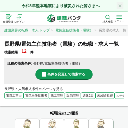
令和8年熊本地震により被災された皆さまへ
メニュー
会員登録
ログイン
求人検索
建設業界の転職・求人 トップ
電気主任技術者（電験）
長野県の求人一覧
長野県/電気主任技術者（電験）の転職・求人一覧
12
検索結果
件
現在の検索条件:
長野県/電気主任技術者（電験）
条件を変更して検索する
長野県 × 人気求人条件のページを見る
電気工事士
電気主任技術者
施工管理
設備管理
週休2日
未経験歓迎
大手企
転職先のご相談