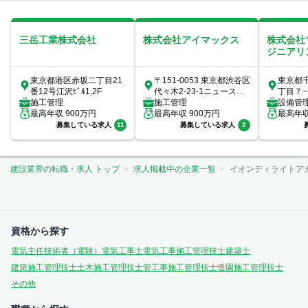
三岳工業株式会社
株式会社アイマックス
株式会社
ジニアリ
東京都港区赤坂二丁目21
〒151-0053 東京都渋谷区
東京都
番12号江沢ﾋﾞﾙ1,2F
代々木2-23-1ニューステ
丁目７
施工管理
ートメナー1055
施工管理
15F
設備管
最高年収
900
万円
最高年収
900
万円
ス（ビル
最高年
工管理/
募集している求人
11
募集している求人
2
建設業界の転職・求人 トップ
求人掲載中の企業一覧
イオンディライトア
資格から探す
電気主任技術者（電験）
電気工事士
電気工事施工管理技士
建築士
建築施工管理技士
土木施工管理技士
管工事施工管理技士
造園施工管理技士
その他