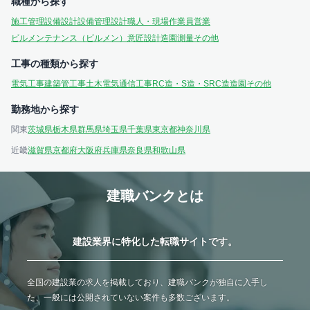
職種から探す
施工管理
設備設計
設備管理
設計
職人・現場作業員
営業
ビルメンテナンス（ビルメン）
意匠設計
造園
測量
その他
工事の種類から探す
電気工事
建築
管工事
土木
電気通信工事
RC造・S造・SRC造
造園
その他
勤務地から探す
関東
茨城県
栃木県
群馬県
埼玉県
千葉県
東京都
神奈川県
近畿
滋賀県
京都府
大阪府
兵庫県
奈良県
和歌山県
建職バンクとは
建設業界に特化した転職サイトです。
全国の建設業の求人を掲載しており、建職バンクが独自に入手し
た、一般には公開されていない案件も多数ございます。