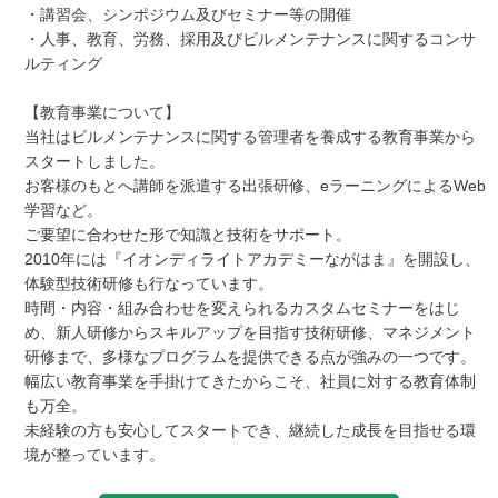
・講習会、シンポジウム及びセミナー等の開催

・人事、教育、労務、採用及びビルメンテナンスに関するコンサ
ルティング

【教育事業について】

当社はビルメンテナンスに関する管理者を養成する教育事業から
スタートしました。

お客様のもとへ講師を派遣する出張研修、eラーニングによるWeb
学習など。

ご要望に合わせた形で知識と技術をサポート。

2010年には『イオンディライトアカデミーながはま』を開設し、
体験型技術研修も行なっています。

時間・内容・組み合わせを変えられるカスタムセミナーをはじ
め、新人研修からスキルアップを目指す技術研修、マネジメント
研修まで、多様なプログラムを提供できる点が強みの一つです。

幅広い教育事業を手掛けてきたからこそ、社員に対する教育体制
も万全。

未経験の方も安心してスタートでき、継続した成長を目指せる環
境が整っています。 