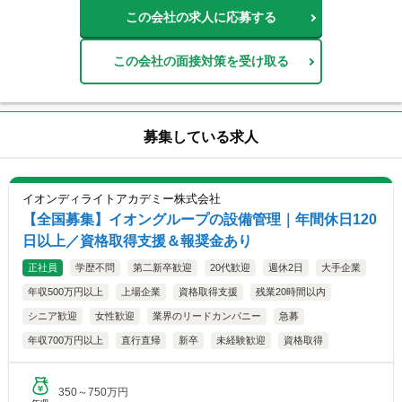
この会社の求人に応募する
この会社の面接対策を受け取る
募集している求人
イオンディライトアカデミー株式会社
【全国募集】イオングループの設備管理｜年間休日120
日以上／資格取得支援＆報奨金あり
正社員
学歴不問
第二新卒歓迎
20代歓迎
週休2日
大手企業
年収500万円以上
上場企業
資格取得支援
残業20時間以内
シニア歓迎
女性歓迎
業界のリードカンパニー
急募
年収700万円以上
直行直帰
新卒
未経験歓迎
資格取得
350～750万円