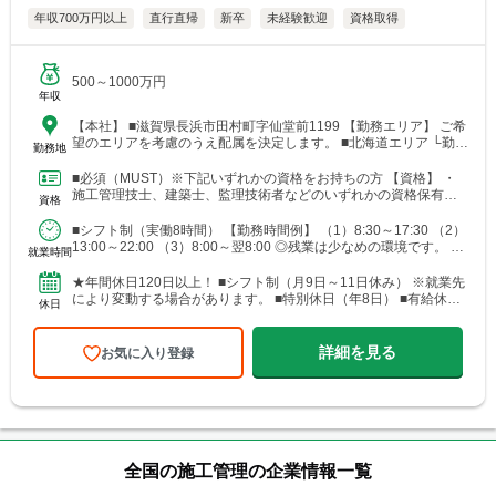
年収700万円以上
直行直帰
新卒
未経験歓迎
資格取得
500～1000万円
年収
【本社】 ■滋賀県長浜市田村町字仙堂前1199 【勤務エリア】 ご希
望のエリアを考慮のうえ配属を決定します。 ■北海道エリア └勤務
勤務地
地例：北海道札幌市中央区北12条西23-...
■必須（MUST）※下記いずれかの資格をお持ちの方 【資格】 ・
施工管理技士、建築士、監理技術者などのいずれかの資格保有者 ■
資格
歓迎（WANT）※必須ではありません 【資格】 ・...
■シフト制（実働8時間） 【勤務時間例】 （1）8:30～17:30 （2）
13:00～22:00 （3）8:00～翌8:00 ◎残業は少なめの環境です。 ◎
就業時間
就業先により、勤務...
★年間休日120日以上！ ■シフト制（月9日～11日休み） ※就業先
により変動する場合があります。 ■特別休日（年8日） ■有給休暇
休日
（初年度10日／法定通り） ■慶弔休暇 ■産...
詳細を見る
お気に入り登録
全国の施工管理の企業情報一覧