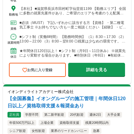
年収
【本社】 ■滋賀県長浜市田村町字仙堂前1199 【勤務エリア】 全国
に多数の就業先案件があり、ご希望のエリアを考慮のうえ配属を
勤務地
決定します。 北海道～沖縄まで、幅広いエリアで勤務...
■必須（MUST） 下記いずれかに該当する方 【資格】 ・第二種電
気工事士 ※お持ちでない方も一度ご相談ください 【経験】 ・ビル
資格
設備管理 ・建物メンテナンス などの実務経...
■シフト制（実働8時間） 【勤務時間例】 （1）8:30～17:30 （2）
13:00～22:00 （3）8:00～翌8:00 ◎残業は少なめの環境です。 ◎
就業時間
就業先により、勤務...
★年間休日120日以上！ ■シフト制（月9日～11日休み） ※就業先
により変動する場合があります。 ■特別休日（年8日） ■有給休暇
休日
（初年度10日／法定通り） ■慶弔休暇 ■産...
詳細を見る
お気に入り登録
イオンディライトアカデミー株式会社
【全国募集】イオングループの施工管理｜年間休日120
日以上／資格取得支援＆報奨金あり
正社員
学歴不問
第二新卒歓迎
20代歓迎
週休2日
大手企業
年収500万円以上
上場企業
資格取得支援
残業20時間以内
シニア歓迎
女性歓迎
業界のリードカンパニー
急募