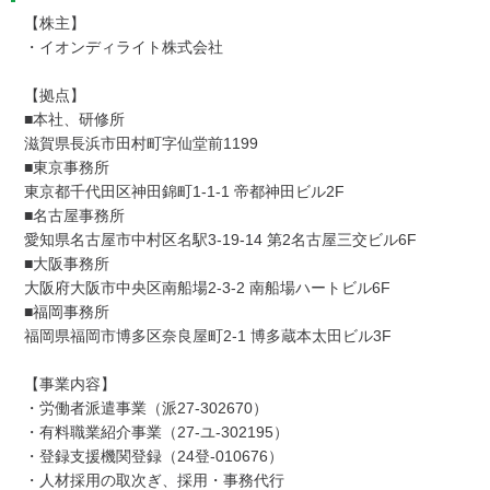
【株主】

・イオンディライト株式会社

【拠点】

■本社、研修所

滋賀県長浜市田村町字仙堂前1199

■東京事務所

東京都千代田区神田錦町1-1-1 帝都神田ビル2F

■名古屋事務所

愛知県名古屋市中村区名駅3-19-14 第2名古屋三交ビル6F

■大阪事務所

大阪府大阪市中央区南船場2-3-2 南船場ハートビル6F

■福岡事務所

福岡県福岡市博多区奈良屋町2-1 博多蔵本太田ビル3F

【事業内容】

・労働者派遣事業（派27-302670）

・有料職業紹介事業（27-ユ-302195）

・登録支援機関登録（24登-010676）

・人材採用の取次ぎ、採用・事務代行
