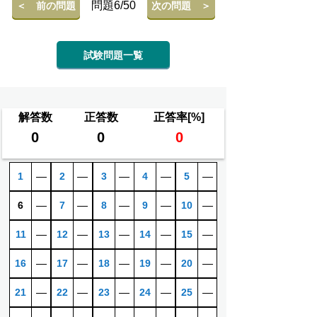
問題6/50
＜ 前の問題
次の問題 ＞
試験問題一覧
解答数
正答数
正答率[%]
0
0
0
1
―
2
―
3
―
4
―
5
―
6
―
7
―
8
―
9
―
10
―
11
―
12
―
13
―
14
―
15
―
16
―
17
―
18
―
19
―
20
―
21
―
22
―
23
―
24
―
25
―