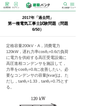
メニュー
会員登録
ログイン
求人検索
2017年「過去問」
第一種電気工事士試験問題（問題
6/50）
定格容量200kV・A，消費電力
120kW，遅れ力率cosθ₁=0.6の負荷
に電力を供給する高圧受電設備に
高圧進相コンデンサを施設して，
力率をcosθ₂=0.8に改善したい。必
要なコンデンサの容量[kvar]は。た
だし，tanθ₁=1.33，tanθ₂=0.75とす
る。