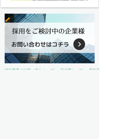
建設業界の転職・求人 トップ
過去問トップ
電気工事士試験問題トップ
資格から探す
電気主任技術者（電験）
電気工事士
電気工事施工管理技士
建築士
建築施工管理技士
土木施工管理技士
管工事施工管理技士
造園施工管理技士
その他