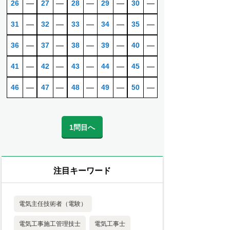
26
―
27
―
28
―
29
―
30
―
31
―
32
―
33
―
34
―
35
―
36
―
37
―
38
―
39
―
40
―
41
―
42
―
43
―
44
―
45
―
46
―
47
―
48
―
49
―
50
―
1問目へ
注目キーワード
電気主任技術者（電験）
電気工事施工管理技士
電気工事士