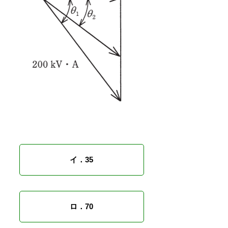
イ．35
ロ．70