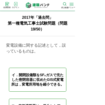
メニュー
会員登録
ログイン
求人検索
2017年「過去問」
第一種電気工事士試験問題（問題
19/50）
変電設備に関する記述として，誤
っているものは。
イ．開閉設備類をSF₆ガスで充た
した密閉容器に収めたGIS式変電
所は，変電所用地を縮小できる。