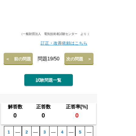
（一般財団法人 電気技術者試験センター より ）
訂正・改善依頼はこちら
問題19/50
＜ 前の問題
次の問題 ＞
試験問題一覧
解答数
正答数
正答率[%]
0
0
0
1
―
2
―
3
―
4
―
5
―