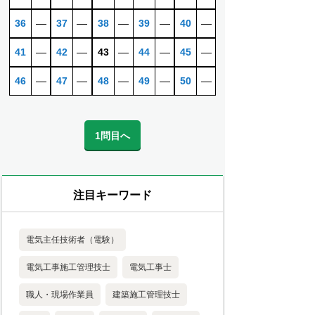
36
―
37
―
38
―
39
―
40
―
41
―
42
―
43
―
44
―
45
―
46
―
47
―
48
―
49
―
50
―
1問目へ
注目キーワード
電気主任技術者（電験）
電気工事施工管理技士
電気工事士
職人・現場作業員
建築施工管理技士