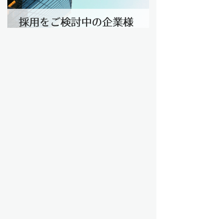
建設業界の転職・求人 トップ
過去問トップ
電気工事士試験問題トップ
資格から探す
電気主任技術者（電験）
電気工事士
電気工事施工管理技士
建築士
建築施工管理技士
土木施工管理技士
管工事施工管理技士
造園施工管理技士
その他
職種から探す
施工管理
設備設計
設備管理
設計