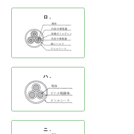
ロ．
ハ．
ニ．