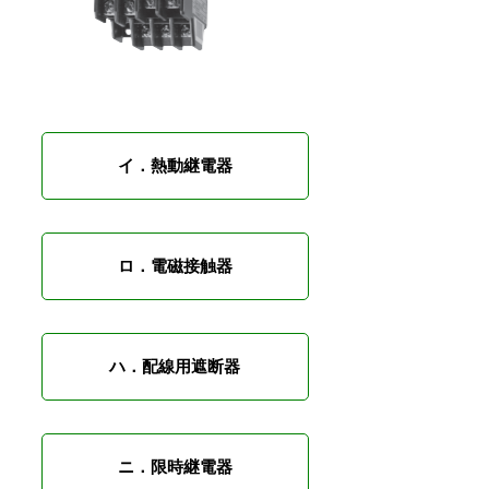
イ．熱動継電器
ロ．電磁接触器
ハ．配線用遮断器
ニ．限時継電器