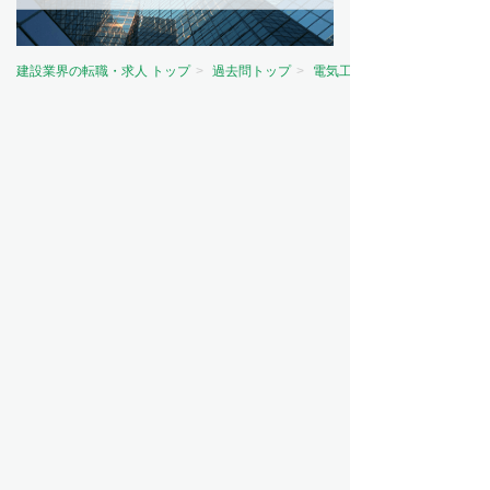
建設業界の転職・求人 トップ
過去問トップ
電気工事士試験問題トップ
資格から探す
電気主任技術者（電験）
電気工事士
電気工事施工管理技士
建築士
建築施工管理技士
土木施工管理技士
管工事施工管理技士
造園施工管理技士
その他
職種から探す
施工管理
設備設計
設備管理
設計
職人・現場作業員
営業
ビルメンテナンス（ビルメン）
意匠設計
造園
測量
その他
工事の種類から探す
電気工事
建築
管工事
土木