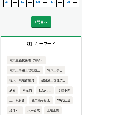
46
―
47
―
48
―
49
―
50
―
1問目へ
注目キーワード
電気主任技術者（電験）
電気工事施工管理技士
電気工事士
職人・現場作業員
建築施工管理技士
新着
寮完備
転勤なし
学歴不問
土日祝休み
第二新卒歓迎
20代歓迎
週休2日
大手企業
上場企業