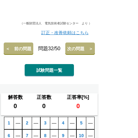
（一般財団法人 電気技術者試験センター より ）
訂正・改善依頼はこちら
問題32/50
＜ 前の問題
次の問題 ＞
試験問題一覧
解答数
正答数
正答率[%]
0
0
0
1
―
2
―
3
―
4
―
5
―
6
―
7
―
8
―
9
―
10
―