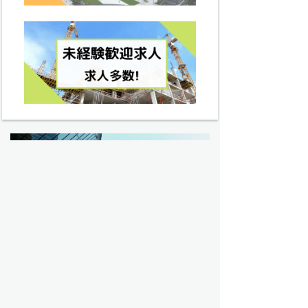
建設業界の転職・求人 トップ
過去問トップ
電気工事士試験問題トップ