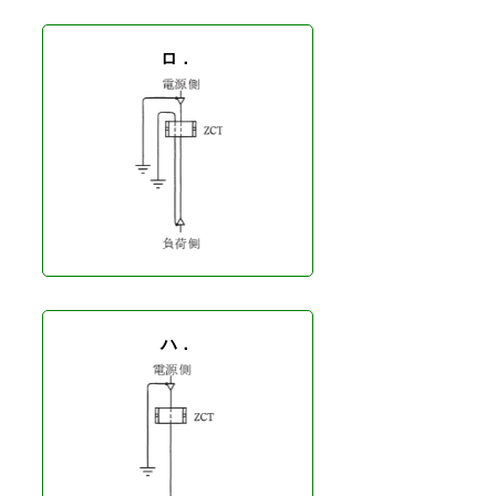
ロ．
ハ．