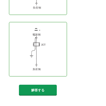
ニ．
解答する