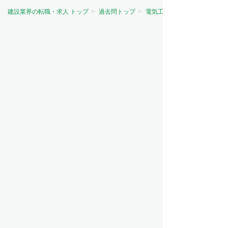
建設業界の転職・求人 トップ
過去問トップ
電気工事士試験問題トップ
資格から探す
電気主任技術者（電験）
電気工事士
電気工事施工管理技士
建築士
建築施工管理技士
土木施工管理技士
管工事施工管理技士
造園施工管理技士
その他
職種から探す
施工管理
設備設計
設備管理
設計
職人・現場作業員
営業
ビルメンテナンス（ビルメン）
意匠設計
造園
測量
その他
工事の種類から探す
電気工事
建築
管工事
土木
電気通信工事
RC造・S造・SRC造
造園