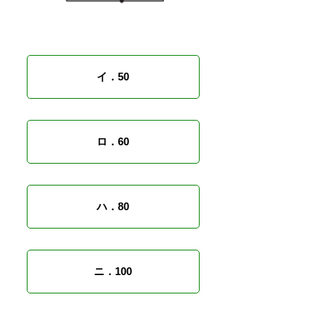
イ．50
ロ．60
ハ．80
ニ．100