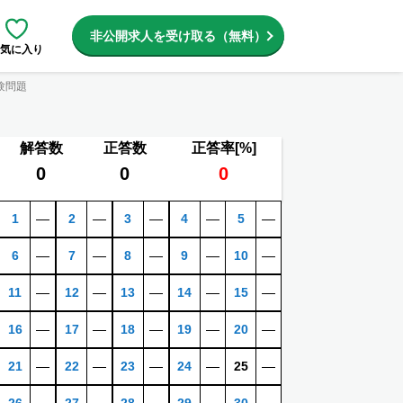
非公開求人を受け取る（無料）
気に入り
験問題
解答数
正答数
正答率[%]
0
0
0
1
―
2
―
3
―
4
―
5
―
6
―
7
―
8
―
9
―
10
―
11
―
12
―
13
―
14
―
15
―
16
―
17
―
18
―
19
―
20
―
21
―
22
―
23
―
24
―
25
―