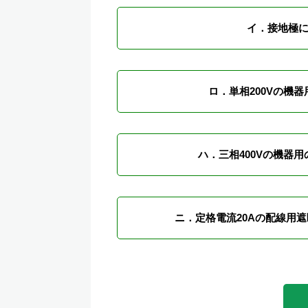
イ．接地極に
ロ．単相200Vの機
ハ．三相400Vの機器
ニ．定格電流20Aの配線用