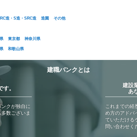
RC造・S造・SRC造
造園
その他
県
東京都
神奈川県
県
和歌山県
建職バンクとは
建設
です。
あ
バンクが独自に
これまでの経
も多数ございま
め方のアドバ
ていただける
問い合わせく