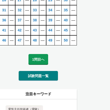
26
―
27
―
28
―
29
―
30
―
31
―
32
―
33
―
34
―
35
―
36
―
37
―
38
―
39
―
40
―
41
―
42
―
43
―
44
―
45
―
46
―
47
―
48
―
49
―
50
―
1問目へ
試験問題一覧
注目キーワード
電気主任技術者（電験）