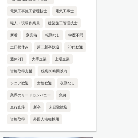
電気工事施工管理技士
電気工事士
職人・現場作業員
建築施工管理技士
新着
寮完備
転勤なし
学歴不問
土日祝休み
第二新卒歓迎
20代歓迎
週休2日
大手企業
上場企業
資格取得支援
残業20時間以内
シニア歓迎
女性歓迎
夜勤なし
業界のリードカンパニー
急募
直行直帰
新卒
未経験歓迎
資格取得
外国人積極採用