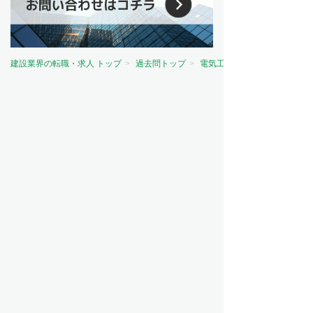
建設業界の転職・求人 トップ
過去問トップ
電気工事士試験問題トップ
資格から探す
電気主任技術者（電験）
電気工事士
電気工事施工管理技士
建築士
建築施工管理技士
土木施工管理技士
管工事施工管理技士
造園施工管理技士
その他
職種から探す
施工管理
設備設計
設備管理
設計
職人・現場作業員
営業
ビルメンテナンス（ビルメン）
意匠設計
造園
測量
その他
工事の種類から探す