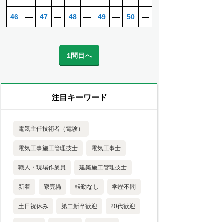
46
―
47
―
48
―
49
―
50
―
1問目へ
注目キーワード
電気主任技術者（電験）
電気工事施工管理技士
電気工事士
職人・現場作業員
建築施工管理技士
新着
寮完備
転勤なし
学歴不問
土日祝休み
第二新卒歓迎
20代歓迎