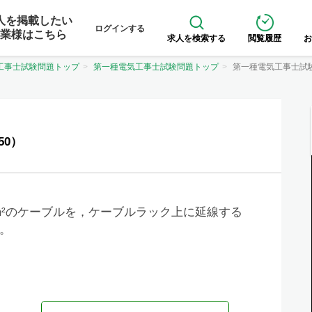
人を掲載したい
ログインする
業様はこちら
求人を検索する
閲覧履歴
お
工事士試験問題トップ
第一種電気工事士試験問題トップ
第一種電気工事士試
50）
mm²のケーブルを，ケーブルラック上に延線する
。