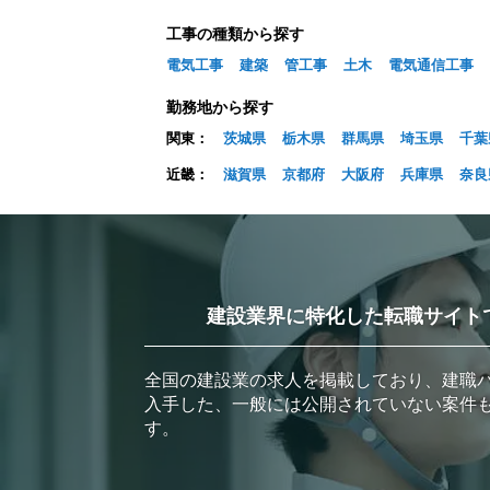
工事の種類から探す
電気工事
建築
管工事
土木
電気通信工事
勤務地から探す
関東：
茨城県
栃木県
群馬県
埼玉県
千葉
近畿：
滋賀県
京都府
大阪府
兵庫県
奈良
建設業界に特化した転職サイト
全国の建設業の求人を掲載しており、建職
入手した、一般には公開されていない案件
す。