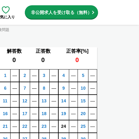
非公開求人を受け取る（無料）
気に入り
験問題
解答数
正答数
正答率[%]
0
0
0
1
―
2
―
3
―
4
―
5
―
6
―
7
―
8
―
9
―
10
―
11
―
12
―
13
―
14
―
15
―
16
―
17
―
18
―
19
―
20
―
21
―
22
―
23
―
24
―
25
―