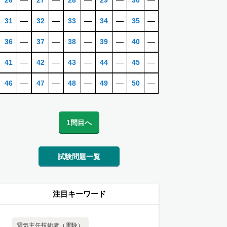
26
―
27
―
28
―
29
―
30
―
31
―
32
―
33
―
34
―
35
―
36
―
37
―
38
―
39
―
40
―
41
―
42
―
43
―
44
―
45
―
46
―
47
―
48
―
49
―
50
―
1問目へ
試験問題一覧
注目キーワード
電気主任技術者（電験）