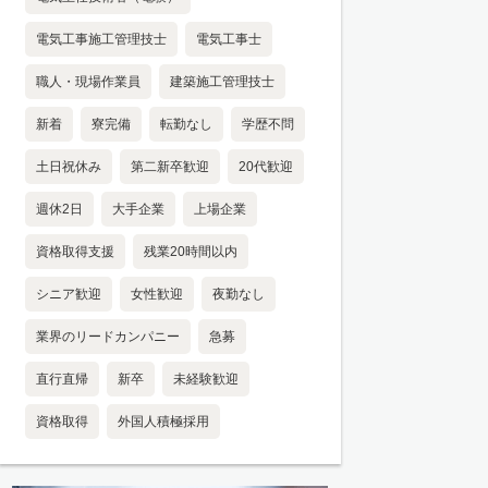
電気工事施工管理技士
電気工事士
職人・現場作業員
建築施工管理技士
新着
寮完備
転勤なし
学歴不問
土日祝休み
第二新卒歓迎
20代歓迎
週休2日
大手企業
上場企業
資格取得支援
残業20時間以内
シニア歓迎
女性歓迎
夜勤なし
業界のリードカンパニー
急募
直行直帰
新卒
未経験歓迎
資格取得
外国人積極採用