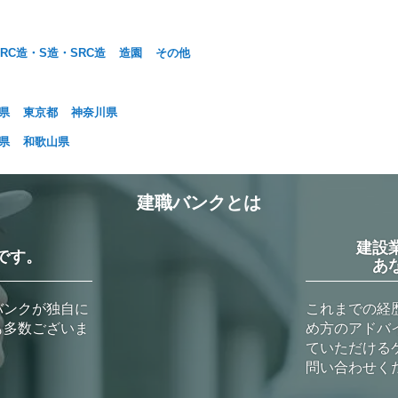
RC造・S造・SRC造
造園
その他
県
東京都
神奈川県
県
和歌山県
建職バンクとは
建設
です。
あ
バンクが独自に
これまでの経
も多数ございま
め方のアドバ
ていただける
問い合わせく