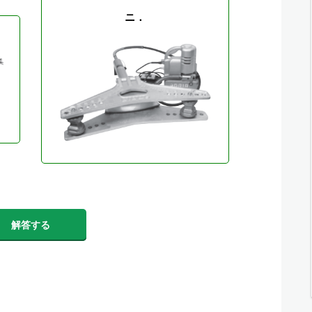
ニ．
解答する