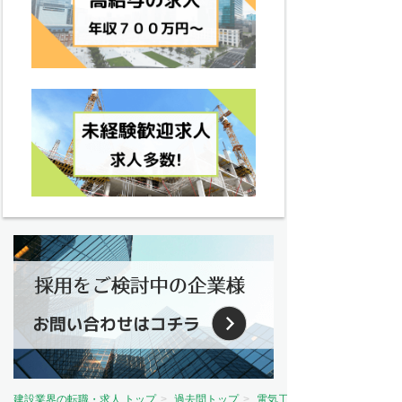
建設業界の転職・求人 トップ
過去問トップ
電気工事士試験問題トップ