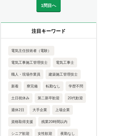
1問目へ
注目キーワード
電気主任技術者（電験）
電気工事施工管理技士
電気工事士
職人・現場作業員
建築施工管理技士
新着
寮完備
転勤なし
学歴不問
土日祝休み
第二新卒歓迎
20代歓迎
週休2日
大手企業
上場企業
資格取得支援
残業20時間以内
シニア歓迎
女性歓迎
夜勤なし