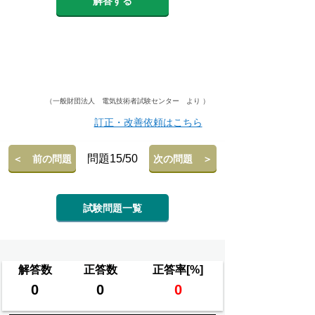
解答する
（一般財団法人 電気技術者試験センター より ）
訂正・改善依頼はこちら
問題15/50
＜ 前の問題
次の問題 ＞
試験問題一覧
解答数
正答数
正答率[%]
0
0
0