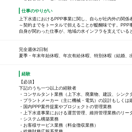
仕事のやりがい
上下水道におけるPPP事業に関し、自らが社内外の関係
～契約までをトータルで担えることが醍醐味です。PPP
自身が関わった仕事が、地域の水インフラを支えている
完全週休2日制
夏季・年末年始休暇、年次有給休暇、特別休暇（結婚、
経験
【必須】
下記のうち一つ以上の経験者
・コンサルタント業務（上下水、廃棄物、建設、シンク
・プラントメーカー（主に機械・電気）の設計もしくは
・国内PPP案件提案やプロジェクトの管理業務
・上下水道事業における運営管理、維持管理業務のリー
・システム構築業務
・お客様サービス業務（料金徴収業務）
・総務財務広報系業務