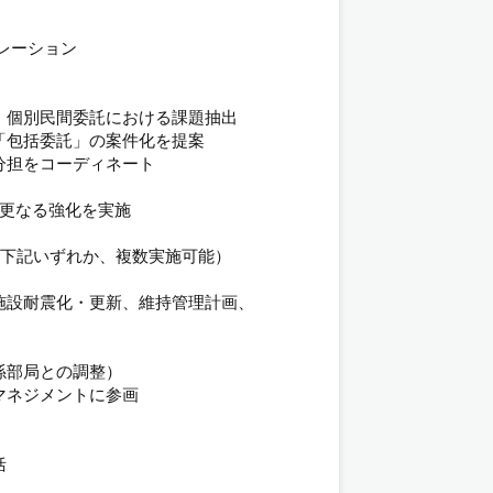
レーション
、個別民間委託における課題抽出
「包括委託」の案件化を提案
分担をコーディネート
の更なる強化を実施
。下記いずれか、複数実施可能）
施設耐震化・更新、維持管理計画、
係部局との調整）
マネジメントに参画
）
括