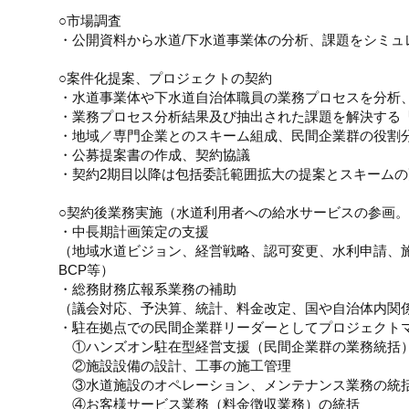
○市場調査
・公開資料から水道/下水道事業体の分析、課題をシミュ
○案件化提案、プロジェクトの契約
・水道事業体や下水道自治体職員の業務プロセスを分析
・業務プロセス分析結果及び抽出された課題を解決する
・地域／専門企業とのスキーム組成、民間企業群の役割
・公募提案書の作成、契約協議
・契約2期目以降は包括委託範囲拡大の提案とスキーム
○契約後業務実施（水道利用者への給水サービスの参画
・中長期計画策定の支援
（地域水道ビジョン、経営戦略、認可変更、水利申請、
BCP等）
・総務財務広報系業務の補助
（議会対応、予決算、統計、料金改定、国や自治体内関
・駐在拠点での民間企業群リーダーとしてプロジェクト
①ハンズオン駐在型経営支援（民間企業群の業務統括
②施設設備の設計、工事の施工管理
③水道施設のオペレーション、メンテナンス業務の統
④お客様サービス業務（料金徴収業務）の統括