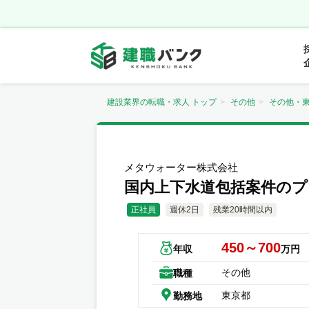
建設業界の転職・求人 トップ
その他
その他・
メタウォーター株式会社
国内上下水道包括案件の
正社員
週休2日
残業20時間以内
450～700
年収
万円
その他
職種
東京都
勤務地