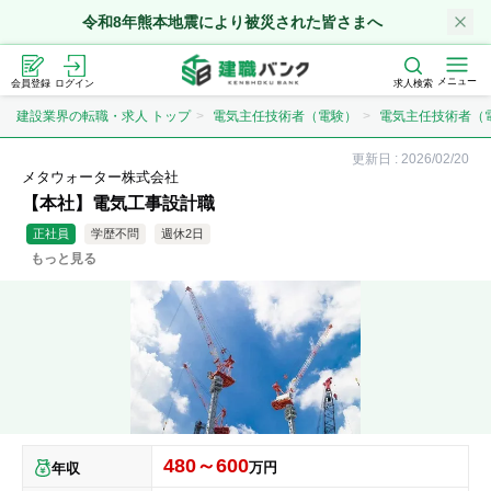
令和8年熊本地震により被災された皆さまへ
メニュー
会員登録
ログイン
求人検索
建設業界の転職・求人 トップ
電気主任技術者（電験）
電気主任技術者（
更新日 :
2026/02/20
メタウォーター株式会社
【本社】電気工事設計職
正社員
学歴不問
週休2日
もっと見る
480～600
万円
年収