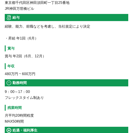
東京都千代田区神田須田町一丁目25番地
JR神田万世橋ビル
給与
経験、能力、前職などを考慮し、当社規定により決定
・昇給 年1回（6月）
賞与
賞与 年2回（6月、12月）
年収
480万円
~
600万円
勤務時間
9：00～17：00
フレックスタイム制あり
残業時間
月平均20時間程度
MAX50時間
処遇・福利厚生