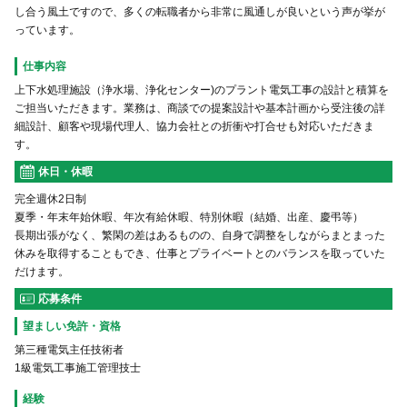
し合う風土ですので、多くの転職者から非常に風通しが良いという声が挙が
っています。
仕事内容
上下水処理施設（浄水場、浄化センター)のプラント電気工事の設計と積算を
ご担当いただきます。業務は、商談での提案設計や基本計画から受注後の詳
細設計、顧客や現場代理人、協力会社との折衝や打合せも対応いただきま
す。
休日・休暇
完全週休2日制
夏季・年末年始休暇、年次有給休暇、特別休暇（結婚、出産、慶弔等）
長期出張がなく、繁閑の差はあるものの、自身で調整をしながらまとまった
休みを取得することもでき、仕事とプライベートとのバランスを取っていた
だけます。
応募条件
望ましい免許・資格
第三種電気主任技術者
1級電気工事施工管理技士
経験