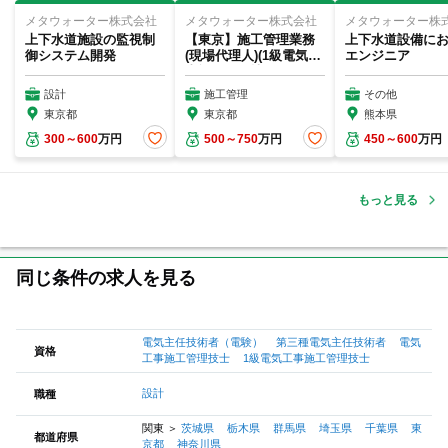
メタウォーター株式会社
メタウォーター株式会社
メタウォーター株
上下水道施設の監視制
【東京】施工管理業務
上下水道設備に
御システム開発
(現場代理人)(1級電気工
エンジニア
事施工管理技...
設計
施工管理
その他
東京都
東京都
熊本県
300～600
万円
500～750
万円
450～600
万円
もっと見る
同じ条件の求人を見る
電気主任技術者（電験）
第三種電気主任技術者
電気
資格
工事施工管理技士
1級電気工事施工管理技士
設計
職種
関東
＞
茨城県
栃木県
群馬県
埼玉県
千葉県
東
都道府県
京都
神奈川県