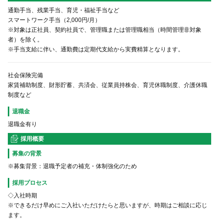
通勤手当、残業手当、育児・福祉手当など
スマートワーク手当（2,000円/月）
※対象は正社員、契約社員で、管理職または管理職相当（時間管理非対象
者）を除く。
※手当支給に伴い、通勤費は定期代支給から実費精算となります。
社会保険完備
家賃補助制度、財形貯蓄、共済会、従業員持株会、育児休職制度、介護休職
制度など
退職金
退職金有り
採用概要
募集の背景
※募集背景：退職予定者の補充・体制強化のため
採用プロセス
◇入社時期
※できるだけ早めにご入社いただけたらと思いますが、時期はご相談に応じ
ます。