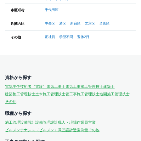
千代田区
市区町村
中央区
港区
新宿区
文京区
台東区
近隣の区
正社員
学歴不問
週休2日
その他
資格から探す
電気主任技術者（電験）
電気工事士
電気工事施工管理技士
建築士
建築施工管理技士
土木施工管理技士
管工事施工管理技士
造園施工管理技士
その他
職種から探す
施工管理
設備設計
設備管理
設計
職人・現場作業員
営業
ビルメンテナンス（ビルメン）
意匠設計
造園
測量
その他