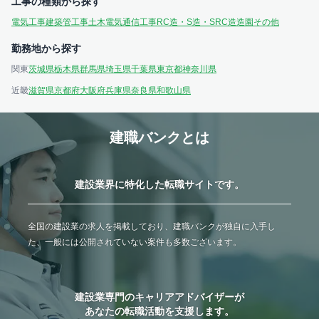
工事の種類から探す
電気工事
建築
管工事
土木
電気通信工事
RC造・S造・SRC造
造園
その他
勤務地から探す
関東
茨城県
栃木県
群馬県
埼玉県
千葉県
東京都
神奈川県
近畿
滋賀県
京都府
大阪府
兵庫県
奈良県
和歌山県
建職バンクとは
建設業界に特化した転職サイトです。
全国の建設業の求人を掲載しており、建職バンクが独自に入手し
た、一般には公開されていない案件も多数ございます。
建設業専門のキャリアアドバイザーが
あなたの転職活動を支援します。