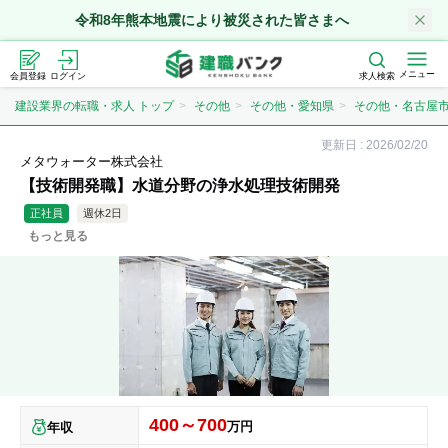
令和8年熊本地震により被災された皆さまへ
メニュー
会員登録
ログイン
求人検索
建設業界の転職・求人 トップ
その他
その他・愛知県
その他・名古屋
更新日 :
2026/02/20
メタウォーター株式会社
【技術開発職】水道分野の浄水処理技術開発
正社員
週休2日
もっと見る
400～700
万円
年収