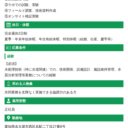
③ラボでの試験、実験
④フィールド調査、技術資料作成
⑤オンサイト検証実験
休日・休暇
完全週休2日制
夏季・年末年始休暇、年次有給休暇、特別休暇（結婚、出産、慶弔等）
応募条件
経験
【必須】
水処理技術（特に水道関連）での、技術開発、設備設計、施設維持管理、水
質分析管理等業務についての経験
求める人物像
共同業務を支障なく実施できる協調力のある方
雇用形態
正社員
勤務地
愛知県名古屋市西区名駅二丁目27番8号