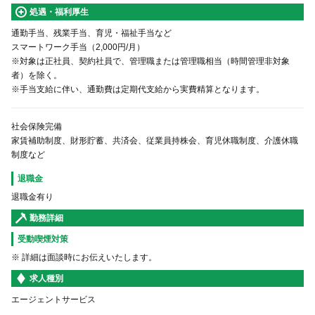
処遇・福利厚生
通勤手当、残業手当、育児・福祉手当など
スマートワーク手当（2,000円/月）
※対象は正社員、契約社員で、管理職または管理職相当（時間管理非対象
者）を除く。
※手当支給に伴い、通勤費は定期代支給から実費精算となります。
社会保険完備
家賃補助制度、財形貯蓄、共済会、従業員持株会、育児休職制度、介護休職
制度など
退職金
退職金有り
勤務詳細
受動喫煙対策
※ 詳細は面談時にお伝えいたします。
求人種別
エージェントサービス