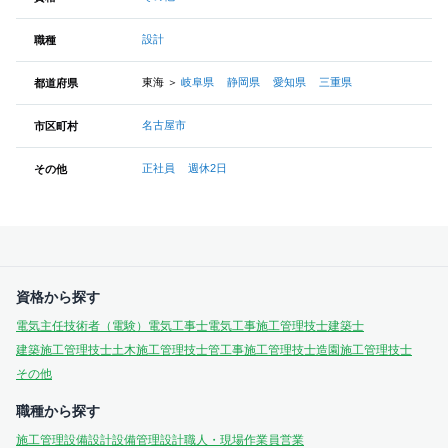
設計
職種
東海
＞
岐阜県
静岡県
愛知県
三重県
都道府県
名古屋市
市区町村
正社員
週休2日
その他
資格から探す
電気主任技術者（電験）
電気工事士
電気工事施工管理技士
建築士
建築施工管理技士
土木施工管理技士
管工事施工管理技士
造園施工管理技士
その他
職種から探す
施工管理
設備設計
設備管理
設計
職人・現場作業員
営業