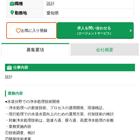
職種
設計
勤務地
愛知県
求人を問い合わせる
お気に入り登録
（エージェントサービス）
募集要項
会社概要
仕事内容
設計
業務内容
●水道分野での浄水処理技術開発
・浄水処理への新規技術、プロセスの適用開発、現場検証。
・現行処理での水道水質向上のための運用方策、付加技術の検討
・対象浄水処理技術は、急速ろ過、膜ろ過、高度浄水処理の全般
・業務実施内容
①技術調査、検討
②開発技術考案