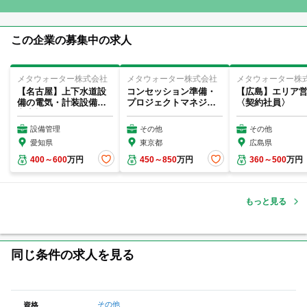
この企業の募集中の求人
メタウォーター株式会社
メタウォーター株式会社
メタウォーター株
【名古屋】上下水道設
コンセッション準備・
【広島】エリア
備の電気・計装設備保
プロジェクトマネジメ
〈契約社員〉
守点検(第一種電気工...
ント
設備管理
その他
その他
愛知県
東京都
広島県
400～600
万円
450～850
万円
360～500
万円
もっと見る
同じ条件の求人を見る
その他
資格