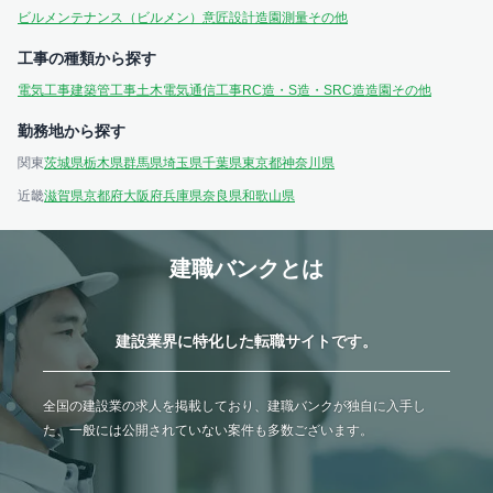
ビルメンテナンス（ビルメン）
意匠設計
造園
測量
その他
工事の種類から探す
電気工事
建築
管工事
土木
電気通信工事
RC造・S造・SRC造
造園
その他
勤務地から探す
関東
茨城県
栃木県
群馬県
埼玉県
千葉県
東京都
神奈川県
近畿
滋賀県
京都府
大阪府
兵庫県
奈良県
和歌山県
建職バンクとは
建設業界に特化した転職サイトです。
全国の建設業の求人を掲載しており、建職バンクが独自に入手し
た、一般には公開されていない案件も多数ございます。