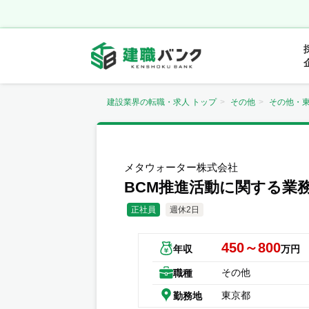
建設業界の転職・求人 トップ
その他
その他・
メタウォーター株式会社
BCM推進活動に関する業
正社員
週休2日
450～800
年収
万円
その他
職種
東京都
勤務地