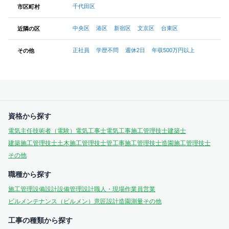
千代田区
市区町村
中央区
港区
新宿区
文京区
台東区
近隣の区
正社員
学歴不問
週休2日
年収500万円以上
その他
資格から探す
電気主任技術者（電験）
電気工事士
電気工事施工管理技士
建築士
建築施工管理技士
土木施工管理技士
管工事施工管理技士
造園施工管理技士
その他
職種から探す
施工管理
設備設計
設備管理
設計
職人・現場作業員
営業
ビルメンテナンス（ビルメン）
意匠設計
造園
測量
その他
工事の種類から探す