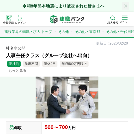
令和8年熊本地震により被災された皆さまへ
メニュー
会員登録
ログイン
求人検索
建設業界の転職・求人 トップ
その他
その他・東京都
その他・千代田
更新日 :
2026/02/20
社名非公開
人事主任クラス（グループ会社へ出向）
正社員
学歴不問
週休2日
年収500万円以上
もっと見る
500～700
万円
年収