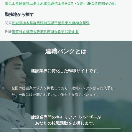
電気工事
建築
管工事
土木
電気通信工事
RC造・S造・SRC造
造園
その他
勤務地から探す
関東
茨城県
栃木県
群馬県
埼玉県
千葉県
東京都
神奈川県
近畿
滋賀県
京都府
大阪府
兵庫県
奈良県
和歌山県
建職バンクとは
建設業界に特化した転職サイトです。
全国の建設業の求人を掲載しており、建職バンクが独自に入手し
た、一般には公開されていない案件も多数ございます。
建設業専門のキャリアアドバイザーが
あなたの転職活動を支援します。