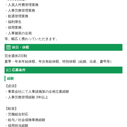
・人員人件費管理業務
・人事労務管理業務
・処遇管理業務
・福利厚生
・採用業務、
・人事施策の企画
等、幅広く携わっていただきます。
休日・休暇
完全週休2日制
夏季・年末年始休暇、年次有給休暇、特別休暇（結婚、出産、慶弔等）
応募条件
経験
【必須】
・事業会社にて人事諸施策の企画立案経験
・人事労務管理経験 3年以上
【歓迎】
・労働組合対応
・給与／社会保険事務経験
・採用担当経験