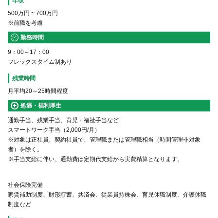
年収
500万円
~
700万円
※前職を考慮
勤務時間
9：00～17：00
フレックスタイム制あり
残業時間
月平均20～25時間程度
処遇・福利厚生
通勤手当、残業手当、育児・福祉手当など
スマートワーク手当（2,000円/月）
※対象は正社員、契約社員で、管理職または管理職相当（時間管理非対象
者）を除く。
※手当支給に伴い、通勤費は定期代支給から実費精算となります。
社会保険完備
家賃補助制度、財形貯蓄、共済会、従業員持株会、育児休職制度、介護休職
制度など