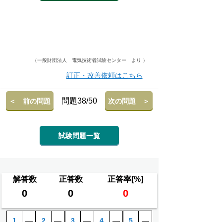
（一般財団法人 電気技術者試験センター より ）
訂正・改善依頼はこちら
問題38/50
＜ 前の問題
次の問題 ＞
試験問題一覧
解答数
正答数
正答率[%]
0
0
0
1
―
2
―
3
―
4
―
5
―