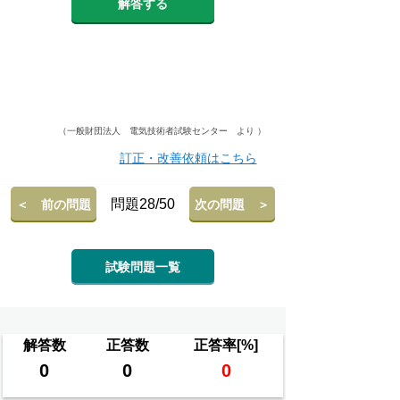
解答する
（一般財団法人 電気技術者試験センター より ）
訂正・改善依頼はこちら
問題28/50
＜ 前の問題
次の問題 ＞
試験問題一覧
解答数
正答数
正答率[%]
0
0
0