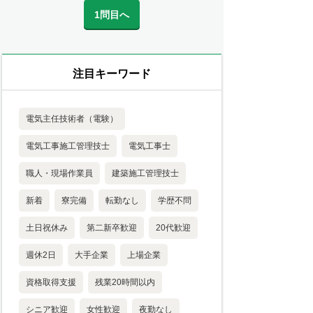
1問目へ
注目キーワード
電気主任技術者（電験）
電気工事施工管理技士
電気工事士
職人・現場作業員
建築施工管理技士
新着
寮完備
転勤なし
学歴不問
土日祝休み
第二新卒歓迎
20代歓迎
週休2日
大手企業
上場企業
資格取得支援
残業20時間以内
シニア歓迎
女性歓迎
夜勤なし