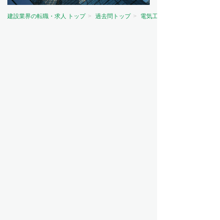
建設業界の転職・求人 トップ
過去問トップ
電気工事士試験問題トップ
資格から探す
電気主任技術者（電験）
電気工事士
電気工事施工管理技士
建築士
建築施工管理技士
土木施工管理技士
管工事施工管理技士
造園施工管理技士
その他
職種から探す
施工管理
設備設計
設備管理
設計
職人・現場作業員
営業
ビルメンテナンス（ビルメン）
意匠設計
造園
測量
その他
工事の種類から探す
電気工事
建築
管工事
土木
電気通信工事
RC造・S造・SRC造
造園