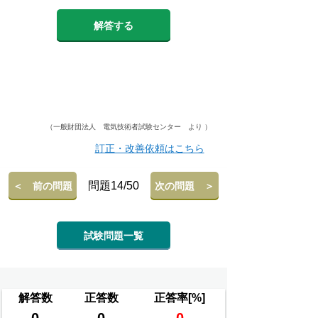
解答する
（一般財団法人 電気技術者試験センター より ）
訂正・改善依頼はこちら
問題14/50
＜ 前の問題
次の問題 ＞
試験問題一覧
解答数
正答数
正答率[%]
0
0
0