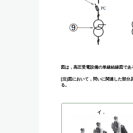
図は，高圧受電設備の単線結線図であ
[注]図において，問いに関連した部
る。
イ．