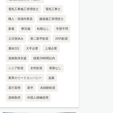
電気工事施工管理技士
電気工事士
職人・現場作業員
建築施工管理技士
新着
寮完備
転勤なし
学歴不問
土日祝休み
第二新卒歓迎
20代歓迎
週休2日
大手企業
上場企業
資格取得支援
残業20時間以内
シニア歓迎
女性歓迎
夜勤なし
業界のリードカンパニー
急募
直行直帰
新卒
未経験歓迎
資格取得
外国人積極採用