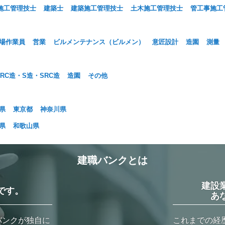
施工管理技士
建築士
建築施工管理技士
土木施工管理技士
管工事施工
場作業員
営業
ビルメンテナンス（ビルメン）
意匠設計
造園
測量
RC造・S造・SRC造
造園
その他
県
東京都
神奈川県
県
和歌山県
建職バンクとは
建設
です。
あ
バンクが独自に
これまでの経