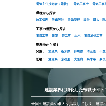
電気主任技術者（電験）
電気工事士
電気工事
職種から探す
施工管理
設備設計
設備管理
設計
職人・現
工事の種類から探す
電気工事
建築
管工事
土木
電気通信工事
勤務地から探す
関東：
茨城県
栃木県
群馬県
埼玉県
千葉
近畿：
滋賀県
京都府
大阪府
兵庫県
奈良
建設業界に特化した転職サイト
全国の建設業の求人を掲載しており、建職