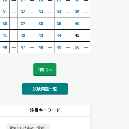
26
―
27
―
28
―
29
―
30
―
31
―
32
―
33
―
34
―
35
―
36
―
37
―
38
―
39
―
40
―
41
―
42
―
43
―
44
―
45
―
46
―
47
―
48
―
49
―
50
―
1問目へ
試験問題一覧
注目キーワード
電気主任技術者（電験）