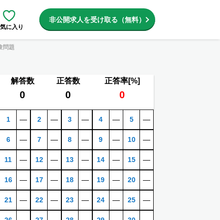
非公開求人を受け取る（無料）
気に入り
験問題
解答数
正答数
正答率[%]
0
0
0
1
―
2
―
3
―
4
―
5
―
6
―
7
―
8
―
9
―
10
―
11
―
12
―
13
―
14
―
15
―
16
―
17
―
18
―
19
―
20
―
21
―
22
―
23
―
24
―
25
―