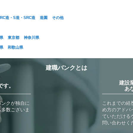
RC造・S造・SRC造
造園
その他
県
東京都
神奈川県
県
和歌山県
建職バンクとは
建設
です。
あ
バンクが独自に
これまでの経
も多数ございま
め方のアドバ
ていただける
問い合わせく