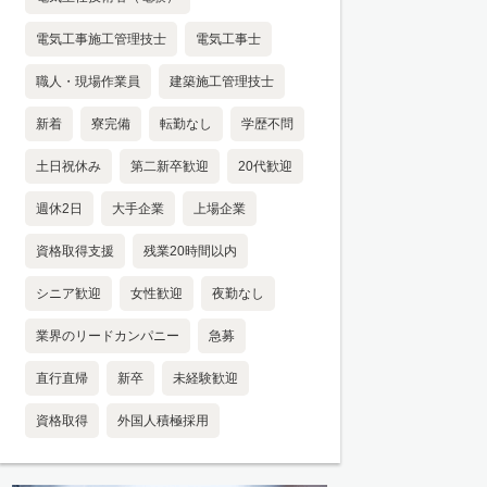
電気工事施工管理技士
電気工事士
職人・現場作業員
建築施工管理技士
新着
寮完備
転勤なし
学歴不問
土日祝休み
第二新卒歓迎
20代歓迎
週休2日
大手企業
上場企業
資格取得支援
残業20時間以内
シニア歓迎
女性歓迎
夜勤なし
業界のリードカンパニー
急募
直行直帰
新卒
未経験歓迎
資格取得
外国人積極採用