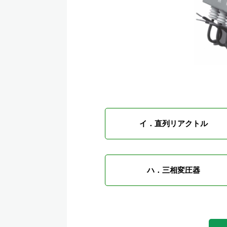
イ．直列リアクトル
ハ．三相変圧器