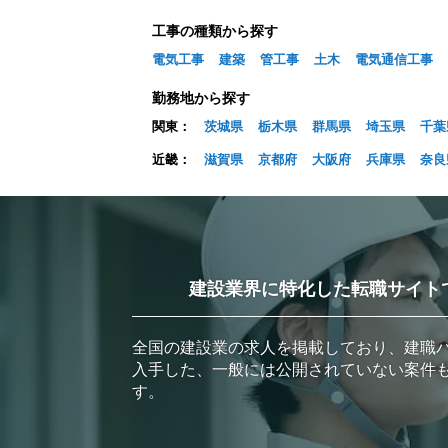
工事の種類から探す
電気工事
建築
管工事
土木
電気通信工事
勤務地から探す
関東：
茨城県
栃木県
群馬県
埼玉県
千葉
近畿：
滋賀県
京都府
大阪府
兵庫県
奈良
建設業界に特化した転職サイト
全国の建設業の求人を掲載しており、建職
入手した、一般には公開されていない案件
す。