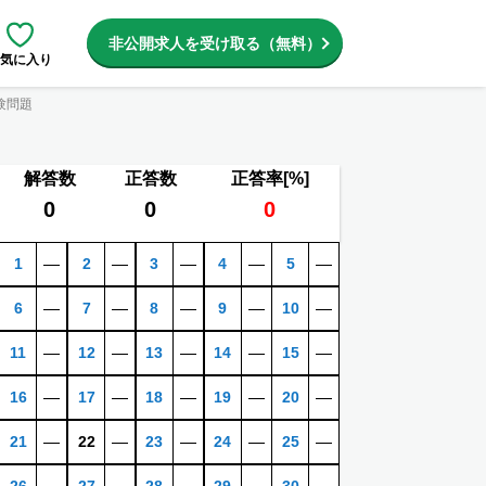
非公開求人を受け取る（無料）
気に入り
験問題
解答数
正答数
正答率[%]
0
0
0
1
―
2
―
3
―
4
―
5
―
6
―
7
―
8
―
9
―
10
―
11
―
12
―
13
―
14
―
15
―
16
―
17
―
18
―
19
―
20
―
21
―
22
―
23
―
24
―
25
―