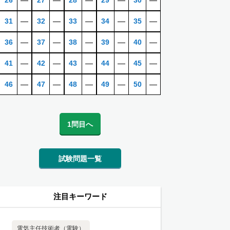
26
―
27
―
28
―
29
―
30
―
31
―
32
―
33
―
34
―
35
―
36
―
37
―
38
―
39
―
40
―
41
―
42
―
43
―
44
―
45
―
46
―
47
―
48
―
49
―
50
―
1問目へ
試験問題一覧
注目キーワード
電気主任技術者（電験）