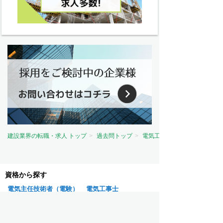
建設業界の転職・求人 トップ
過去問トップ
電気工事士試験問題トップ
資格から探す
電気主任技術者（電験）
電気工事士
電気工事施工管理技士
建築士
建築施工管理技士
土木施工管理技士