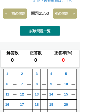
訂正・改善依頼はこちら
問題25/50
＜ 前の問題
次の問題 ＞
試験問題一覧
解答数
正答数
正答率[%]
0
0
0
1
―
2
―
3
―
4
―
5
―
6
―
7
―
8
―
9
―
10
―
11
―
12
―
13
―
14
―
15
―
16
―
17
―
18
―
19
―
20
―