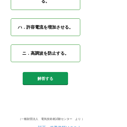
る。
ハ．許容電流を増加させる。
ニ．高調波を防止する。
解答する
（一般財団法人 電気技術者試験センター より ）