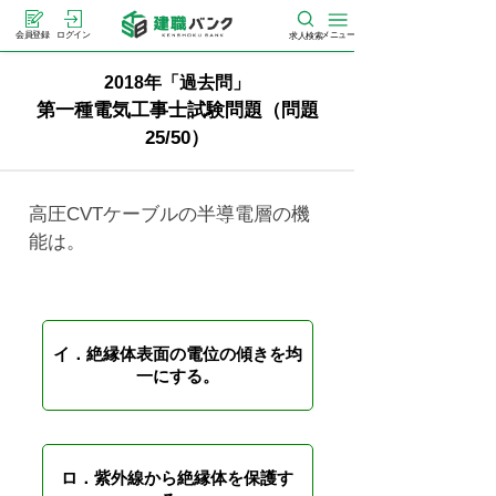
メニュー
会員登録
ログイン
求人検索
2018年「過去問」
第一種電気工事士試験問題（問題
25/50）
高圧CVTケーブルの半導電層の機
能は。
イ．絶縁体表面の電位の傾きを均
一にする。
ロ．紫外線から絶縁体を保護す