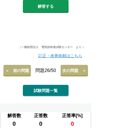
解答する
（一般財団法人 電気技術者試験センター より ）
訂正・改善依頼はこちら
問題26/50
＜ 前の問題
次の問題 ＞
試験問題一覧
解答数
正答数
正答率[%]
0
0
0