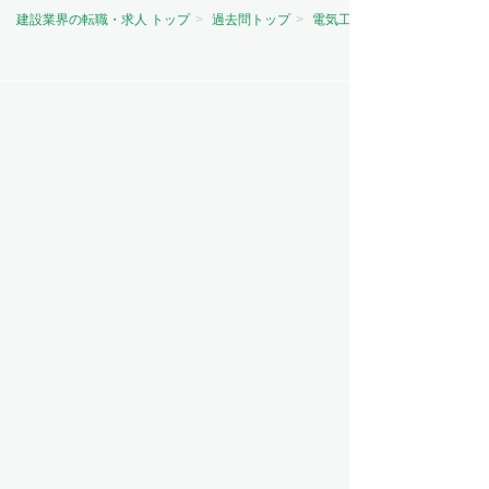
建設業界の転職・求人 トップ
過去問トップ
電気工事士試験問題トップ
資格から探す
電気主任技術者（電験）
電気工事士
電気工事施工管理技士
建築士
建築施工管理技士
土木施工管理技士
管工事施工管理技士
造園施工管理技士
その他
職種から探す
施工管理
設備設計
設備管理
設計
職人・現場作業員
営業
ビルメンテナンス（ビルメン）
意匠設計
造園
測量
その他
工事の種類から探す
電気工事
建築
管工事
土木
電気通信工事
RC造・S造・SRC造
造園
その他