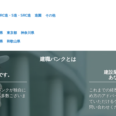
RC造・S造・SRC造
造園
その他
県
東京都
神奈川県
県
和歌山県
建職バンクとは
建設
です。
あ
バンクが独自に
これまでの経
も多数ございま
め方のアドバ
ていただける
問い合わせく