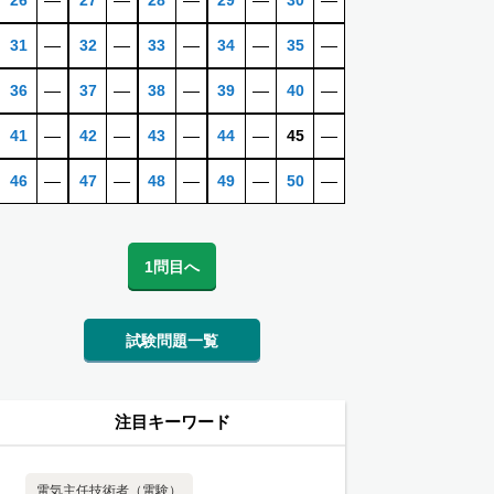
26
―
27
―
28
―
29
―
30
―
31
―
32
―
33
―
34
―
35
―
36
―
37
―
38
―
39
―
40
―
41
―
42
―
43
―
44
―
45
―
46
―
47
―
48
―
49
―
50
―
1問目へ
試験問題一覧
注目キーワード
電気主任技術者（電験）