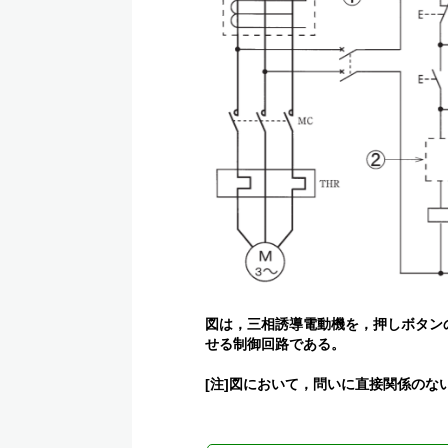
図は，三相誘導電動機を，押しボタン
せる制御回路である。
[注]図において，問いに直接関係の