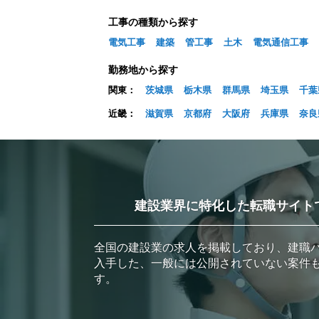
工事の種類から探す
電気工事
建築
管工事
土木
電気通信工事
勤務地から探す
関東：
茨城県
栃木県
群馬県
埼玉県
千葉
近畿：
滋賀県
京都府
大阪府
兵庫県
奈良
建設業界に特化した転職サイト
全国の建設業の求人を掲載しており、建職
入手した、一般には公開されていない案件
す。