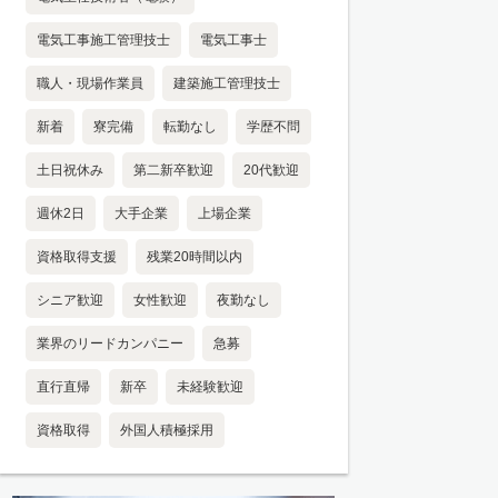
電気工事施工管理技士
電気工事士
職人・現場作業員
建築施工管理技士
新着
寮完備
転勤なし
学歴不問
土日祝休み
第二新卒歓迎
20代歓迎
週休2日
大手企業
上場企業
資格取得支援
残業20時間以内
シニア歓迎
女性歓迎
夜勤なし
業界のリードカンパニー
急募
直行直帰
新卒
未経験歓迎
資格取得
外国人積極採用