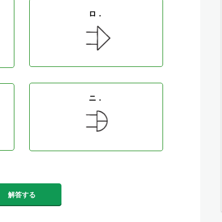
ロ．
ニ．
解答する