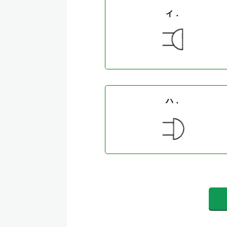
イ．
ハ．