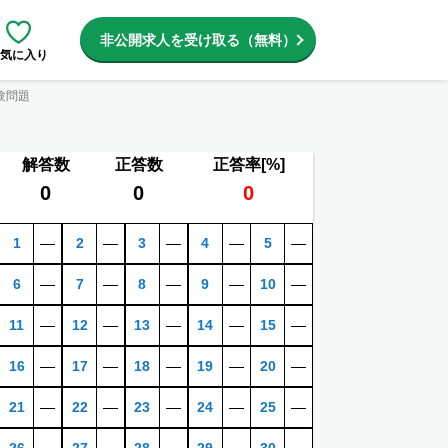
非公開求人を受け取る（無料）
気に入り
験問題
解答数
正答数
正答率[%]
0
0
0
1
―
2
―
3
―
4
―
5
―
6
―
7
―
8
―
9
―
10
―
11
―
12
―
13
―
14
―
15
―
16
―
17
―
18
―
19
―
20
―
21
―
22
―
23
―
24
―
25
―