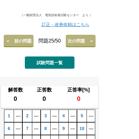
（一般財団法人 電気技術者試験センター より ）
訂正・改善依頼はこちら
問題25/50
＜ 前の問題
次の問題 ＞
試験問題一覧
解答数
正答数
正答率[%]
0
0
0
1
―
2
―
3
―
4
―
5
―
6
―
7
―
8
―
9
―
10
―