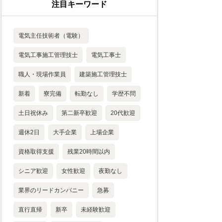
注目キーワード
電気主任技術者（電験）
電気工事施工管理技士
電気工事士
職人・現場作業員
建築施工管理技士
新着
寮完備
転勤なし
学歴不問
土日祝休み
第二新卒歓迎
20代歓迎
週休2日
大手企業
上場企業
資格取得支援
残業20時間以内
シニア歓迎
女性歓迎
夜勤なし
業界のリードカンパニー
急募
直行直帰
新卒
未経験歓迎