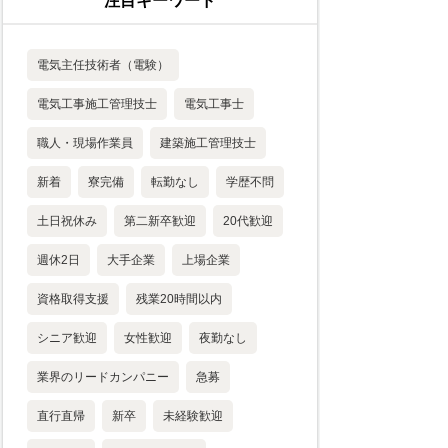
注目キーワード
電気主任技術者（電験）
電気工事施工管理技士
電気工事士
職人・現場作業員
建築施工管理技士
新着
寮完備
転勤なし
学歴不問
土日祝休み
第二新卒歓迎
20代歓迎
週休2日
大手企業
上場企業
資格取得支援
残業20時間以内
シニア歓迎
女性歓迎
夜勤なし
業界のリードカンパニー
急募
直行直帰
新卒
未経験歓迎