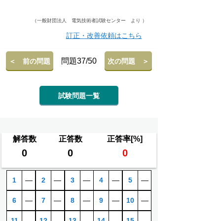
（一般財団法人 電気技術者試験センター より ）
訂正・改善依頼はこちら
問題37/50
＜ 前の問題
次の問題 ＞
試験問題一覧
解答数
正答数
正答率[%]
0
0
0
1
―
2
―
3
―
4
―
5
―
6
―
7
―
8
―
9
―
10
―
11
―
12
―
13
―
14
―
15
―