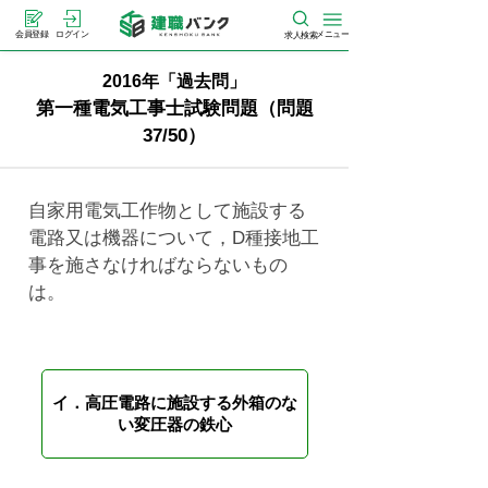
メニュー
会員登録
ログイン
求人検索
2016年「過去問」
第一種電気工事士試験問題（問題
37/50）
自家用電気工作物として施設する
電路又は機器について，D種接地工
事を施さなければならないもの
は。
イ．高圧電路に施設する外箱のな
い変圧器の鉄心