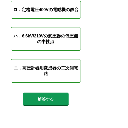
ロ．定格電圧400Vの電動機の鉄台
ハ．6.6kV/210Vの変圧器の低圧側
の中性点
ニ．高圧計器用変成器の二次側電
路
解答する