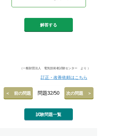
解答する
（一般財団法人 電気技術者試験センター より ）
訂正・改善依頼はこちら
問題32/50
＜ 前の問題
次の問題 ＞
試験問題一覧