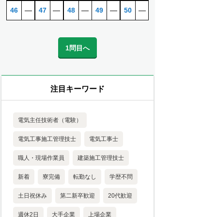
46
―
47
―
48
―
49
―
50
―
1問目へ
注目キーワード
電気主任技術者（電験）
電気工事施工管理技士
電気工事士
職人・現場作業員
建築施工管理技士
新着
寮完備
転勤なし
学歴不問
土日祝休み
第二新卒歓迎
20代歓迎
週休2日
大手企業
上場企業