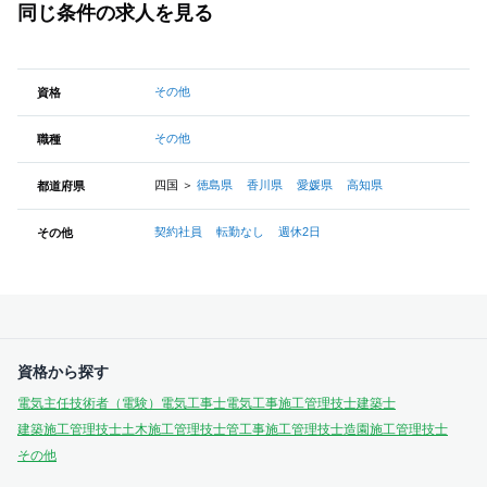
同じ条件の求人を見る
その他
資格
その他
職種
四国
＞
徳島県
香川県
愛媛県
高知県
都道府県
契約社員
転勤なし
週休2日
その他
資格から探す
電気主任技術者（電験）
電気工事士
電気工事施工管理技士
建築士
建築施工管理技士
土木施工管理技士
管工事施工管理技士
造園施工管理技士
その他