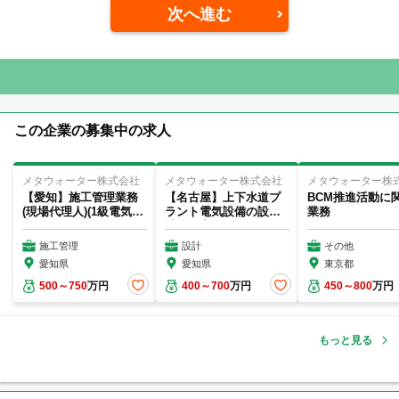
次へ進む
この企業の募集中の求人
メタウォーター株式会社
メタウォーター株式会社
メタウォーター株
【愛知】施工管理業務
【名古屋】上下水道プ
BCM推進活動に
(現場代理人)(1級電気工
ラント電気設備の設
業務
事施工管理技...
計・提案
施工管理
設計
その他
愛知県
愛知県
東京都
500～750
万円
400～700
万円
450～800
万円
もっと見る