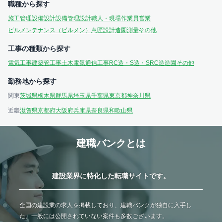
職種から探す
施工管理
設備設計
設備管理
設計
職人・現場作業員
営業
ビルメンテナンス（ビルメン）
意匠設計
造園
測量
その他
工事の種類から探す
電気工事
建築
管工事
土木
電気通信工事
RC造・S造・SRC造
造園
その他
勤務地から探す
関東
茨城県
栃木県
群馬県
埼玉県
千葉県
東京都
神奈川県
近畿
滋賀県
京都府
大阪府
兵庫県
奈良県
和歌山県
建職バンクとは
建設業界に特化した転職サイトです。
全国の建設業の求人を掲載しており、建職バンクが独自に入手し
た、一般には公開されていない案件も多数ございます。