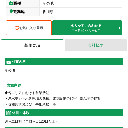
職種
その他
勤務地
香川県
求人を問い合わせる
お気に入り登録
（エージェントサービス）
募集要項
会社概要
仕事内容
その他
業務内容
◆各エリアにおける営業活動
・浄水場や下水処理場の機械、電気設備の保守、部品等の提案
・各種見積および、手配業務 等
休日・休暇
週休二日制（年間休日120日以上）