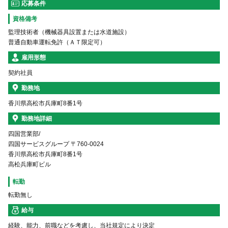
応募条件
資格備考
監理技術者（機械器具設置または水道施設）
普通自動車運転免許（ＡＴ限定可）
雇用形態
契約社員
勤務地
香川県高松市兵庫町8番1号
勤務地詳細
四国営業部/
四国サービスグループ 〒760-0024
香川県高松市兵庫町8番1号
高松兵庫町ビル
転勤
転勤無し
給与
経験、能力、前職などを考慮し、当社規定により決定