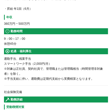
・昇給 年1回（6月）
年収
360万円
~
500万円
勤務時間
9：00～17：00
休憩45分
処遇・福利厚生
通勤手当、残業手当
スマートワーク手当（2,000円/月）
※対象は正社員、契約社員で、管理職または管理職相当（時間管理非対象
者）を除く。
※手当支給に伴い、通勤費は定期代支給から実費精算となります。
社会保険完備
勤務詳細
受動喫煙対策