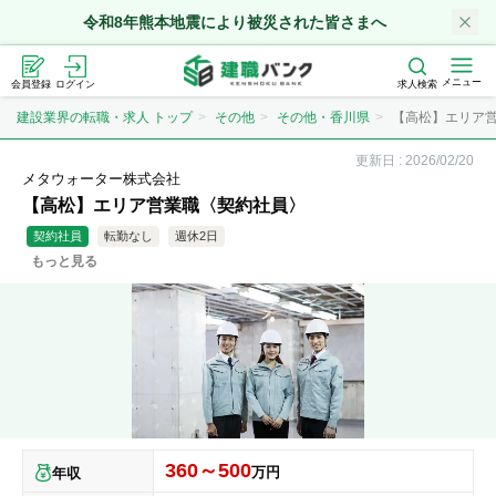
令和8年熊本地震により被災された皆さまへ
メニュー
会員登録
ログイン
求人検索
建設業界の転職・求人 トップ
その他
その他・香川県
【高松】エリア
更新日 :
2026/02/20
メタウォーター株式会社
【高松】エリア営業職〈契約社員〉
契約社員
転勤なし
週休2日
もっと見る
360～500
万円
年収