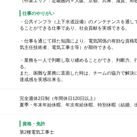
（作業エリア：近畿圏内＝大阪、京都、兵庫、滋賀、和
仕事のやりがい
・公共インフラ（上下水道設備）のメンテナンスを通し
ることができる仕事であり、社会貢献を実感できる。
・仕事を通じて得た知識により、電気関係の有効な資格
気主任技術者、電気工事士等）が期待できる。
・業務を一人で判断し取り纏めることができ、判断力、
る。
また、困難な業務に直面した時は、チームの協力で解決
達成感を実感出来る。
完全週休2日制（年間休日120日以上）
夏季・年末年始休暇、年次有給休暇、特別休暇（結婚、
資格・免許
第2種電気工事士