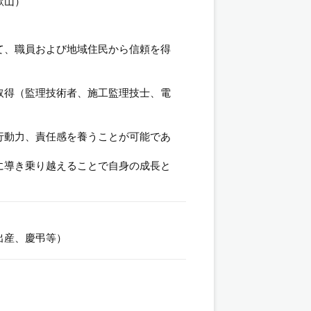
歌山）
て、職員および地域住民から信頼を得
取得（監理技術者、施工監理技士、電
行動力、責任感を養うことが可能であ
に導き乗り越えることで自身の成長と
出産、慶弔等）