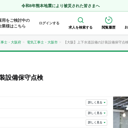
令和8年熊本地震により被災された皆さまへ
採用をご検討中の
ログインする
企業様はこちら
お
求人を検索する
閲覧履歴
工事士・大阪府
電気工事士・大阪市
【大阪】上下水道設備の計装設備保守点
装設備保守点検
詳しく見る
詳しく見る
詳しく見る