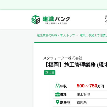
建設業界の転職・求人 トップ
電気工事施工管理技
メタウォーター株式会社
【福岡】施工管理業務 (現
正社員
500～750
年収
万円
施工管理
職種
福岡県
勤務地