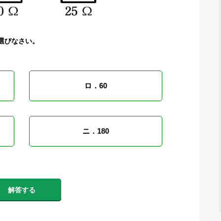
選びなさい。
ロ．60
ニ．180
解答する