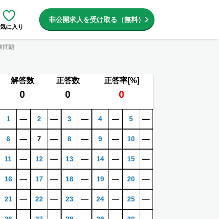
非公開求人を受け取る（無料）
気に入り
験問題
解答数
正答数
正答率[%]
0
0
0
1
―
2
―
3
―
4
―
5
―
6
―
7
―
8
―
9
―
10
―
11
―
12
―
13
―
14
―
15
―
16
―
17
―
18
―
19
―
20
―
21
―
22
―
23
―
24
―
25
―