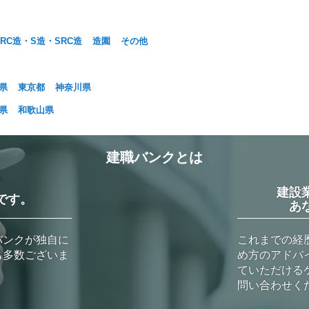
RC造・S造・SRC造
造園
その他
県
東京都
神奈川県
県
和歌山県
建職バンクとは
建設
です。
あ
バンクが独自に
これまでの経
も多数ございま
め方のアドバ
ていただける
問い合わせく