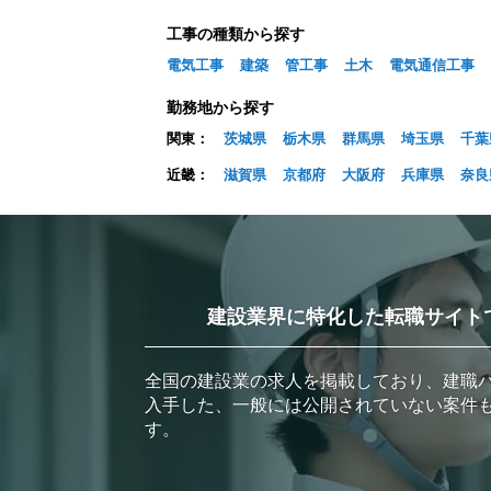
工事の種類から探す
電気工事
建築
管工事
土木
電気通信工事
勤務地から探す
関東：
茨城県
栃木県
群馬県
埼玉県
千葉
近畿：
滋賀県
京都府
大阪府
兵庫県
奈良
建設業界に特化した転職サイト
全国の建設業の求人を掲載しており、建職
入手した、一般には公開されていない案件
す。