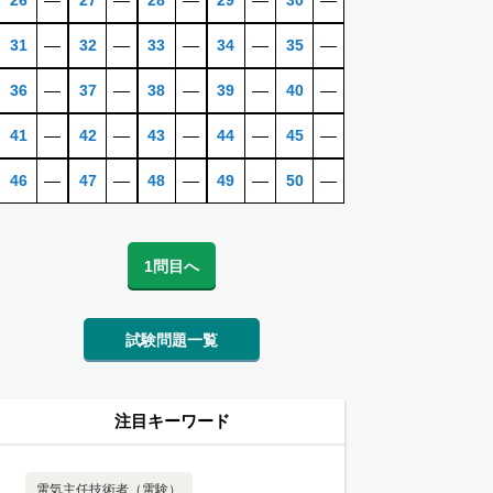
26
―
27
―
28
―
29
―
30
―
31
―
32
―
33
―
34
―
35
―
36
―
37
―
38
―
39
―
40
―
41
―
42
―
43
―
44
―
45
―
46
―
47
―
48
―
49
―
50
―
1問目へ
試験問題一覧
注目キーワード
電気主任技術者（電験）