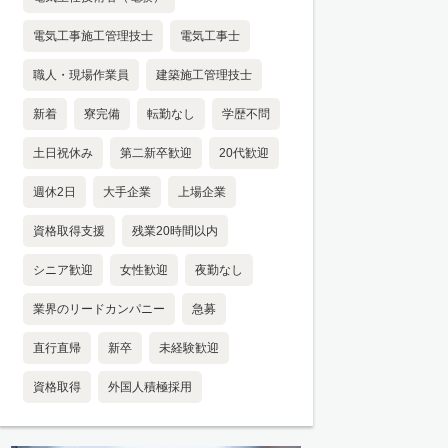
電気工事施工管理技士
電気工事士
職人・現場作業員
建築施工管理技士
新着
寮完備
転勤なし
学歴不問
土日祝休み
第二新卒歓迎
20代歓迎
週休2日
大手企業
上場企業
資格取得支援
残業20時間以内
シニア歓迎
女性歓迎
夜勤なし
業界のリードカンパニー
急募
直行直帰
新卒
未経験歓迎
資格取得
外国人積極採用