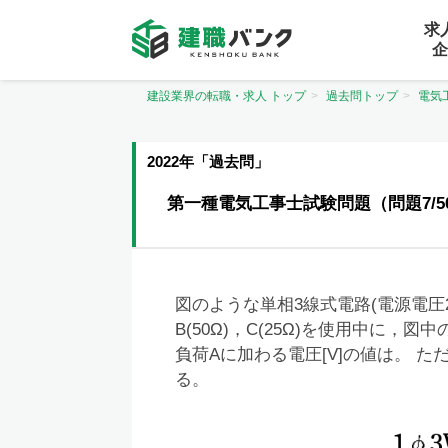
求
企
建設業界の転職・求人 トップ
過去問トップ
電気
2022年「過去問」
第一種電気工事士試験問題（問題7/5
図のような単相3線式電路(電源電圧210
B(50Ω)，C(25Ω)を使用中に
負荷Aに加わる電圧[V]の値は。 
る。