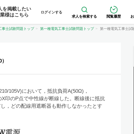
人を掲載したい
ログインする
業様はこちら
求人を検索する
閲覧履歴
お
工事士試験問題トップ
第一種電気工事士試験問題トップ
第一種電気工事士試
0）
/105V)において，抵抗負荷A(50Ω)，
，図中のX印のP点で中性線が断線した。断線後に抵抗
ただし，どの配線用遮断器も動作しなかったとす