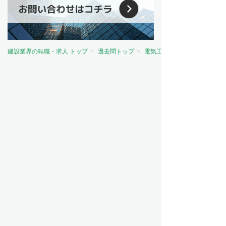
建設業界の転職・求人 トップ
過去問トップ
電気工事士試験問題トップ
資格から探す
電気主任技術者（電験）
電気工事士
電気工事施工管理技士
建築士
建築施工管理技士
土木施工管理技士
管工事施工管理技士
造園施工管理技士
その他
職種から探す
施工管理
設備設計
設備管理
設計
職人・現場作業員
営業
ビルメンテナンス（ビルメン）
意匠設計
造園
測量
その他