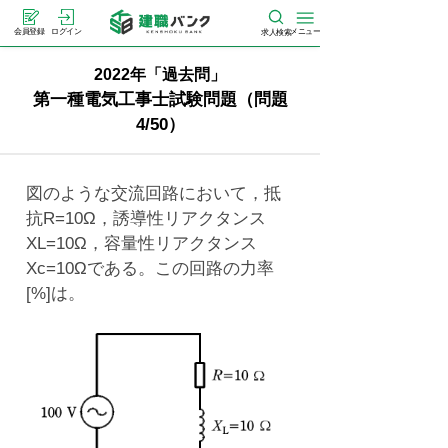
メニュー
会員登録
ログイン
求人検索
2022年「過去問」
第一種電気工事士試験問題（問題
4/50）
図のような交流回路において，抵
抗R=10Ω，誘導性リアクタンス
XL=10Ω，容量性リアクタンス
Xc=10Ωである。この回路の力率
[%]は。