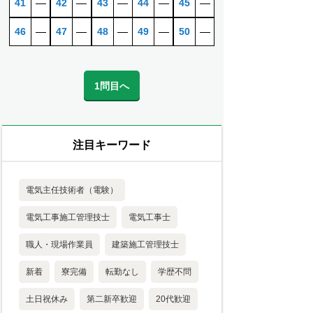
41
―
42
―
43
―
44
―
45
―
46
―
47
―
48
―
49
―
50
―
1問目へ
注目キーワード
電気主任技術者（電験）
電気工事施工管理技士
電気工事士
職人・現場作業員
建築施工管理技士
新着
寮完備
転勤なし
学歴不問
土日祝休み
第二新卒歓迎
20代歓迎