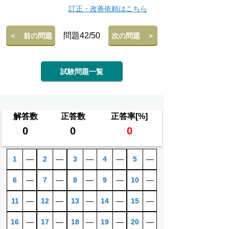
訂正・改善依頼はこちら
問題42/50
＜ 前の問題
次の問題 ＞
試験問題一覧
解答数
正答数
正答率[%]
0
0
0
1
―
2
―
3
―
4
―
5
―
6
―
7
―
8
―
9
―
10
―
11
―
12
―
13
―
14
―
15
―
16
―
17
―
18
―
19
―
20
―