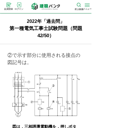
メニュー
会員登録
ログイン
求人検索
2022年「過去問」
第一種電気工事士試験問題（問題
42/50）
②で示す部分に使用される接点の
図記号は。
図は，三相誘導電動機を，押しボタ