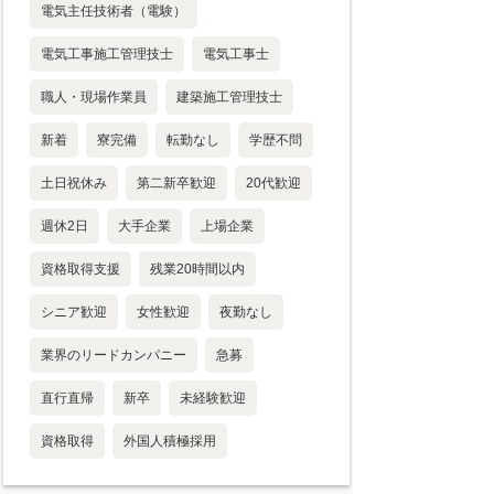
電気主任技術者（電験）
電気工事施工管理技士
電気工事士
職人・現場作業員
建築施工管理技士
新着
寮完備
転勤なし
学歴不問
土日祝休み
第二新卒歓迎
20代歓迎
週休2日
大手企業
上場企業
資格取得支援
残業20時間以内
シニア歓迎
女性歓迎
夜勤なし
業界のリードカンパニー
急募
直行直帰
新卒
未経験歓迎
資格取得
外国人積極採用