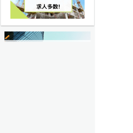
建設業界の転職・求人 トップ
過去問トップ
電気工事士試験問題トップ
資格から探す
電気主任技術者（電験）
電気工事士
電気工事施工管理技士
建築士
建築施工管理技士
土木施工管理技士