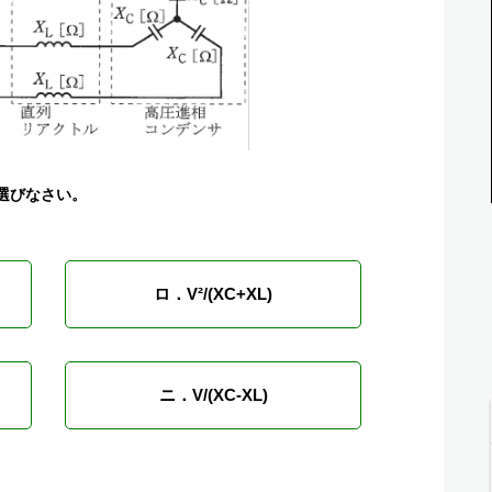
選びなさい。
ロ．V²/(XC+XL)
ニ．V/(XC-XL)