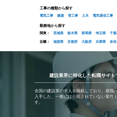
工事の種類から探す
電気工事
建築
管工事
土木
電気通信工事
勤務地から探す
関東：
茨城県
栃木県
群馬県
埼玉県
千葉
近畿：
滋賀県
京都府
大阪府
兵庫県
奈良
建設業界に特化した転職サイト
全国の建設業の求人を掲載しており、建職
入手した、一般には公開されていない案件
す。