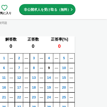
非公開求人を受け取る（無料）
気に入り
験問題
解答数
正答数
正答率[%]
0
0
0
1
―
2
―
3
―
4
―
5
―
6
―
7
―
8
―
9
―
10
―
11
―
12
―
13
―
14
―
15
―
16
―
17
―
18
―
19
―
20
―
21
―
22
―
23
―
24
―
25
―