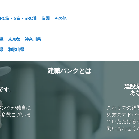
RC造・S造・SRC造
造園
その他
県
東京都
神奈川県
県
和歌山県
建職バンクとは
建設
です。
あ
バンクが独自に
これまでの経
も多数ございま
め方のアドバ
ていただける
問い合わせく