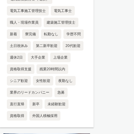
電気工事施工管理技士
電気工事士
職人・現場作業員
建築施工管理技士
新着
寮完備
転勤なし
学歴不問
土日祝休み
第二新卒歓迎
20代歓迎
週休2日
大手企業
上場企業
資格取得支援
残業20時間以内
シニア歓迎
女性歓迎
夜勤なし
業界のリードカンパニー
急募
直行直帰
新卒
未経験歓迎
資格取得
外国人積極採用