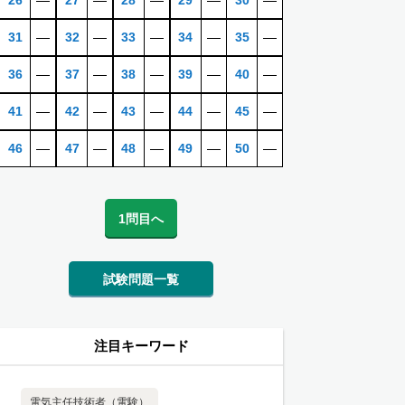
26
―
27
―
28
―
29
―
30
―
31
―
32
―
33
―
34
―
35
―
36
―
37
―
38
―
39
―
40
―
41
―
42
―
43
―
44
―
45
―
46
―
47
―
48
―
49
―
50
―
1問目へ
試験問題一覧
注目キーワード
電気主任技術者（電験）