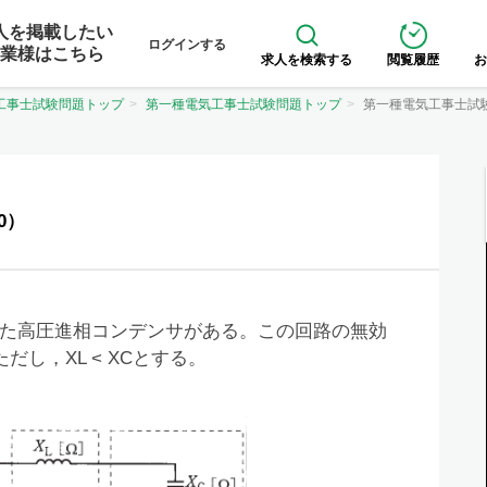
人を掲載したい
ログインする
業様はこちら
求人を検索する
閲覧履歴
お
工事士試験問題トップ
第一種電気工事士試験問題トップ
第一種電気工事士試
0）
た高圧進相コンデンサがある。この回路の無効
 ただし，XL < XCとする。