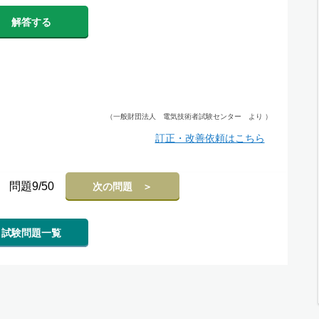
解答する
（一般財団法人 電気技術者試験センター より ）
訂正・改善依頼はこちら
問題9/50
次の問題 ＞
試験問題一覧